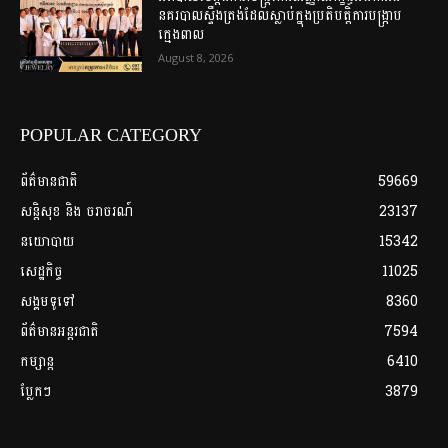
នគរបាលស្ទឹងត្រង់ដែលស្លាប់ក្នុងប្រតិបត្តិការបង្ក្រាប
ក្មេងពាល
August 8, 2026
POPULAR CATEGORY
ព័ត៌មានជាតិ
59669
សន្តិសុខ និង ចរាចរណ៍
23137
នយោបាយ
15342
សេដ្ឋកិច្ច
11025
សង្គមទូទៅ
8360
ព័ត៌មានអន្តរជាតិ
7594
កម្សាន្ត
6410
ប្លែកៗ
3879