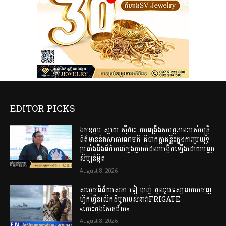
EDITOR PICKS
ឯកឧត្តម ស្វាយ ស៊ីថា៖ ការពង្រឹងសមត្ថភាពរបស់មន្ត្រី
ព័ត៌មាននិងសាធារណមតិ គឺជាកត្តាគន្លឹះក្នុងការប្រយុទ្ធ
ប្រឆាំងនឹងព័ត៌មានក្លែងក្លាយដែលបង្កើតឡើងដោយបញ្ញា
សិប្បនិម្មិត
August 8, 2026
សម្តេចពិជ័យសេនា ទៀ បាញ់ ចូលរួមទស្សនាការចេញ
ហ្វឹកហ្វឺនលើកដំបូងរបស់នាវាFRIGATE
«កោះកុងសែនជ័យ»
August 8, 2026