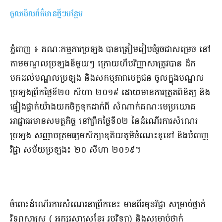
ចូលមើលព័ត៌មានថ្មីៗបន្ថែម
​ភ្នំពេញ​ ៖ ​គណៈកម្មការ​ប្រឡង បាន​ត្រៀម​រៀបចំ​រួច​ជាស​ម្រេច នៅ
តាម​មណ្ឌល​ប្រឡង​នីមួយៗ ក្រោយ​ហឹប​
វិញ្ញាសា​ត្រូវបាន ដឹក​
មកដល់​មណ្ឌល​ប្រឡង និង​សកម្មភាព​បេក្ខជន ចូលក្នុង​មណ្ឌល​
ប្រឡង​ព្រឹក​ថ្ងៃទី​២០ សីហា ២០១៩ ដោយមាន​ការត្រួតពិនិត្យ និង​
ផ្ទៀងផ្ទាត់​យ៉ាង​យកចិត្តទុកដាក់​ពី សំណាក់​គណៈមេប្រយោគ
អាជ្ញា​ធរមាន​សមត្ថកិច្ច នៅ​ព្រឹក​ថ្ងៃទី​០២ នៃ​ដំណើរការ​សំណេរ​
ប្រឡង សញ្ញាបត្រ​មធ្យមសិក្សា​ទុតិយភូមិ​ចំណេះ​ទូទៅ និង​បំពេញ
វិជ្ជា សម័យ​ប្រឡង​៖ ២០ សីហា ២០១៩​។
ចំពោះ​ដំណើរការ​សំណេរ​នា​ព្រឹក​នេះ មាន​ពីរ​មុខវិជ្ជា សម្រាប់​ថ្នាក់​
វិទ្យាសាស្ត្រ ( អក្សរសាស្ត្រ​ខ្មែរ រូបវិទ្យា​) និង​សម្រាប់​ថ្នាក់​