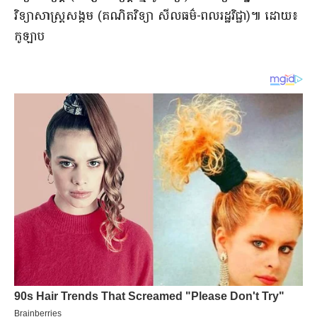
វិទ្យាសាស្ត្រ​សង្គម (​គណិតវិទ្យា សីលធម៌​-​ពលរដ្ឋ​វិជ្ជា​)៕​ ដោយ​៖​
កូ​ឡាប​