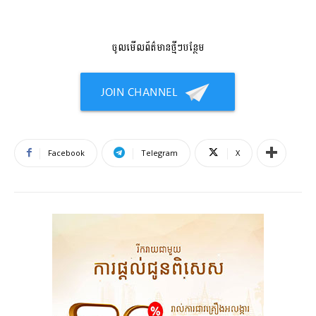
ចូលមើលព័ត៌មានថ្មីៗបន្ថែម
Facebook
Telegram
X