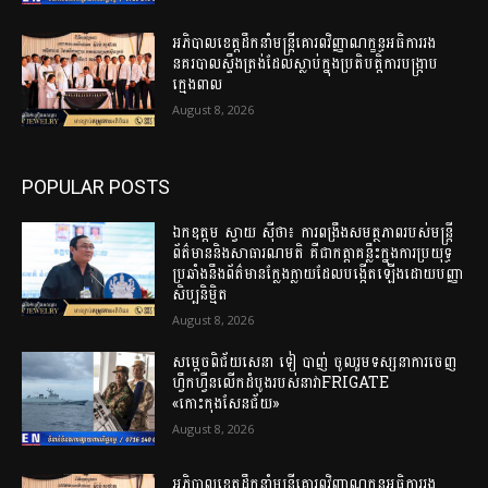
អភិបាលខេត្តដឹកនាំមន្ត្រីគោរពវិញ្ញាណក្ខន្ធអធិការរង
នគរបាលស្ទឹងត្រង់ដែលស្លាប់ក្នុងប្រតិបត្តិការបង្ក្រាប
ក្មេងពាល
August 8, 2026
POPULAR POSTS
ឯកឧត្តម ស្វាយ ស៊ីថា៖ ការពង្រឹងសមត្ថភាពរបស់មន្ត្រី
ព័ត៌មាននិងសាធារណមតិ គឺជាកត្តាគន្លឹះក្នុងការប្រយុទ្ធ
ប្រឆាំងនឹងព័ត៌មានក្លែងក្លាយដែលបង្កើតឡើងដោយបញ្ញា
សិប្បនិម្មិត
August 8, 2026
សម្តេចពិជ័យសេនា ទៀ បាញ់ ចូលរួមទស្សនាការចេញ
ហ្វឹកហ្វឺនលើកដំបូងរបស់នាវាFRIGATE
«កោះកុងសែនជ័យ»
August 8, 2026
អភិបាលខេត្តដឹកនាំមន្ត្រីគោរពវិញ្ញាណក្ខន្ធអធិការរង