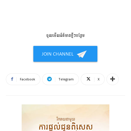
ចូលមើលព័ត៌មានថ្មីៗបន្ថែម
Facebook
Telegram
X