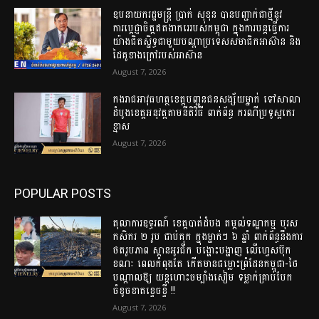
ឧបនាយករដ្ឋមន្ត្រី ប្រាក់ សុខុន បានបញ្ជាក់ជាថ្មីនូវ
ការប្តេជ្ញាចិត្តឥតងាករេរបស់កម្ពុជា ក្នុងការបន្តធ្វើការ
យ៉ាងជិតស្និទ្ធជាមួយបណ្ដាប្រទេសសមាជិកអាស៊ាន និង
ដៃគូខាងក្រៅរបស់អាស៊ាន
August 7, 2026
កងរាជឣាវុធហត្ថខេត្តបញ្ជូនជនសង្ស័យម្នាក់ ទៅសាលា
ដំបូងខេត្តឣនុវត្តតាមនីតិវិធី ពាក់ព័ន្ធ ករណីប្រទូស្ដកេរ
ខ្មាស
August 7, 2026
POPULAR POSTS
តុលាការឧទ្ធរណ៍ ខេត្តបាត់ដំបង តម្កល់ទណ្ឌកម្ម បុរស
កសិករ ២ រូប ជាប់គុក ក្នុងម្នាក់ៗ ៦ ឆ្នាំ ពាក់ព័ន្ធនឹងការ
ថតរូបភាព ស្ពានអូរជីក បង្ហោះបង្ហាញ លើហ្វេសប៊ុក
ខណៈ ពេលកំពុងតែ កើតមានជម្លោះព្រំដែនកម្ពុជា-ថៃ
បណ្តាលឱ្យ យន្តហោះចម្បាំងសៀម ទម្លាក់គ្រាប់បែក
ចំខូចខាតខ្ទេចខ្ទី !!
August 7, 2026