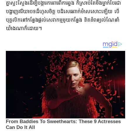
គ្នា​ស្វះស្វែង​ដើម្បី​បង្ការ​ការពារ​ពី​ការឆ្លង ក៏​ស្រាប់តែ​មីង​ម្នាក់​បែរជា​
បង្ហាញ​ឥរិយាបទ​ដ៏​ហួសចិត្ត បដិសេធ​ពាក់​ម៉ាស​សោះឡើយ បើ​
បុគ្គលិក​នៅ​កន្លែង​ផ្តល់​សេវាកម្ម​មួយកន្លែង ខិតខំ​ពន្យល់​ណែនាំ​
យ៉ាងណាក៏ដោយ​។​