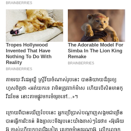
​តាមរយៈ​វីដេអូ​ឃ្លី ស្ត្រី​វ័យ​ចំណាស់​រូបនេះ បាន​និយាយ​ដ៏​គួរ​ឲ្យ​
ហួសចិត្ត​ថា «​អត់​យក​ទេ វា​មិនត្រូវ​ពាក់​ម៉ាស ហើយ​បើសិន​មាន​កូ​
វីដមែន នោះ​តាមផ្លូវ​មក​ម៉េច​រួច​ទៅ​…»​។​
​ក្រោយពី​បានឃើញ​បែបនេះ អ្នកប្រើប្រាស់​បណ្តាញ​សង្គម​ជាច្រើន​
បានធ្វើ​ការរិះគន់ និង​ព្រលះ​មីង​រូបនេះ​យ៉ាង​ចាស់ៗ​ដៃ​ថា​៖ «​អ៊ុ​អើយ​
អ៊ុ ចាស់​ហើយ​ក្បាលរឹង​ទៀត គេ​ខ្លាច​ម៉ា​នគរ​ណា​អ៊ុ​, លើក​លោក​