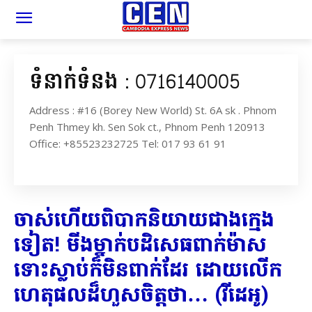
ទំនាក់ទំនង : 0716140005
Address : #16 (Borey New World) St. 6A sk . Phnom
Penh Thmey kh. Sen Sok ct., Phnom Penh 120913
Office: +85523232725 Tel: 017 93 61 91
ចាស់​ហើយ​ពិបាក​និយាយ​ជាង​ក្មេង​
ទៀត​! មីង​ម្នាក់​បដិសេធ​ពាក់​ម៉ាស
ទោះ​ស្លាប់​ក៏​មិន​ពាក់​ដែរ ដោយ​លើក​
ហេតុផល​ដ៏​ហួសចិត្ត​ថា​… (​វីដេអូ​)