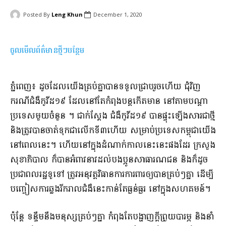
Posted By
Leng Khun
December 1, 2020
ចូលមើលព័ត៌មានថ្មីៗបន្ថែម
​ភ្នំពេញ​៖ ដូចដែល​យើង​គ្រប់គ្នា​បានទទួល​ជ្រាប​រួចហើយ ជុំវិញ​
ករណី​ជំងឺ​កូ​វីដ​១៩ ដែល
​នៅតែ​កំពុង​បន្ត​កើតមាន នៅតាម​បណ្តា​
ប្រទេស​មួយចំនួន ។ ជាក់ស្តែង ជំងឺ​កូ​វីដ​១៩ បាន​ផ្ទុះឡើង​សារជាថ្មី
និង​ត្រូវបាន​ចាត់ទុកជា​លើក​ទី​៣​ហើយ សម្រាប់​ប្រទេស​កម្ពុជា​យើង​
នៅពេលនេះ​។ ហើយ​នៅក្នុង​ដំណាក់កាល​នេះ​នេះ​ផងដែរ ក្រសួង
សុខាភិបាល ក៏បាន​អំពាវនាវ​ដល់​បងប្អូន​សាធារណជន និង​ក៏​ដូច​
ប្រជាពលរដ្ឋ​ទូទៅ ត្រូវអនុវត្ត​វិធានការ​ការពារ​ឲ្យ​បាន​គ្រប់ៗ​គ្នា ដើម្បី​
បញ្ចៀស​ការឆ្លង​រីក​រាល​ជំងឺ​នេះ​កាន់តែ​ធ្ងន់ធ្ងរ នៅក្នុង​សហគមន៍​។
​ប៉ុន្តែ ទន្ទឹមនឹង​មនុស្ស​គ្រប់ៗ​គ្នា កំពុងតែ​បង្ហាញ​ក្តី​ព្រួយបារម្ភ និង​នាំ