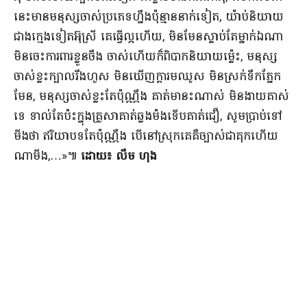
នេះ​មាន​មនុស្ស​ចាស់​ប្រភេទ​ហ្នឹង​ប៉ុន្មាន​នាក់​ទៀត​, យ៉ាប់​និយាយ​
ជាង​ក្មេង​ទៀត​អ៊ុ​ស្រី គេ​ធ្វើ​ល្អ​ហើយ​, មិនមែន​ស្លាប់​តែ​ម្នាក់​ឯណា
មិនចេះ​ការពារ​ខ្លួន​ចឹ​ង ចាស់​ហើយក៏​ពិបាក​និយាយ​ម្ល៉េះ​, មនុស្ស​
ចាស់​ខ្លះ​ក្បាលរឹង​ហួស មិនឃើញ​ក្តារ​មឈូស មិន​ស្រក់​ទឹកភ្នែក​
មែន​, មនុស្ស​ចាស់​ខ្លះ​តែ​ប៉ុណ្ណឹង គាត់​មានះ​ណាស់ មិន​ងាយ​គាស់​
ទេ ទាល់តែ​ប៉ះ​ក្នុង​គ្រួសា​គាត់​ឆ្លង​ម៉​ង​ទើប​គាត់​ជឿ​, សូម​ប្រាប់​ទៅ​
មីង​ថា ឥរិយាបទ​តែ​ប៉ុណ្ណឹង បើ​នៅ​ស្រុក​គេ​គឺ​ច្បាស់​ជា​គុក​ហើយ​
ណា​មីង​,…»៕
ដោយ​៖ លឹម ហុង​