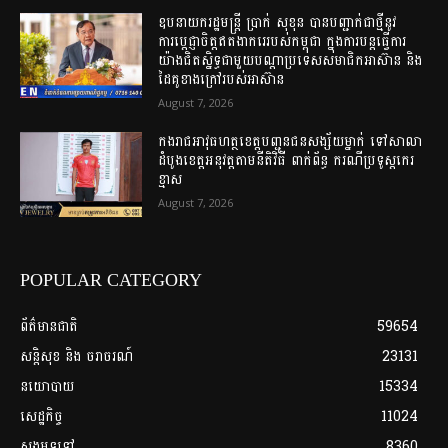
ឧបនាយករដ្ឋមន្ត្រី ប្រាក់ សុខុន បានបញ្ជាក់ជាថ្មីនូវ
ការប្តេជ្ញាចិត្តឥតងាករេរបស់កម្ពុជា ក្នុងការបន្តធ្វើការ
យ៉ាងជិតស្និទ្ធជាមួយបណ្ដាប្រទេសសមាជិកអាស៊ាន និង
ដៃគូខាងក្រៅរបស់អាស៊ាន
August 7, 2026
កងរាជឣាវុធហត្ថខេត្តបញ្ជូនជនសង្ស័យម្នាក់ ទៅសាលា
ដំបូងខេត្តឣនុវត្តតាមនីតិវិធី ពាក់ព័ន្ធ ករណីប្រទូស្ដកេរ
ខ្មាស
August 7, 2026
POPULAR CATEGORY
ព័ត៌មានជាតិ
59654
សន្តិសុខ និង ចរាចរណ៍
23131
នយោបាយ
15334
សេដ្ឋកិច្ច
11024
សង្គមទូទៅ
8360