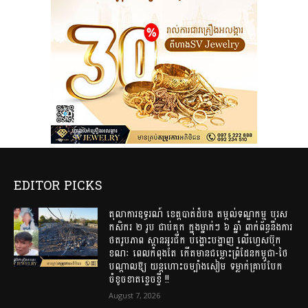
EDITOR PICKS
តុលាការឧទ្ធរណ៍ ខេត្តបាត់ដំបង តម្កល់ទណ្ឌកម្ម បុរស
កសិករ ២ រូប ជាប់គុក ក្នុងម្នាក់ៗ ៦ ឆ្នាំ ពាក់ព័ន្ធនឹងការ
ថតរូបភាព ស្ពានអូរជីក បង្ហោះបង្ហាញ លើហ្វេសប៊ុក
ខណៈ ពេលកំពុងតែ កើតមានជម្លោះព្រំដែនកម្ពុជា-ថៃ
បណ្តាលឱ្យ យន្តហោះចម្បាំងសៀម ទម្លាក់គ្រាប់បែក
ចំខូចខាតខ្ទេចខ្ទី !!
August 7, 2026