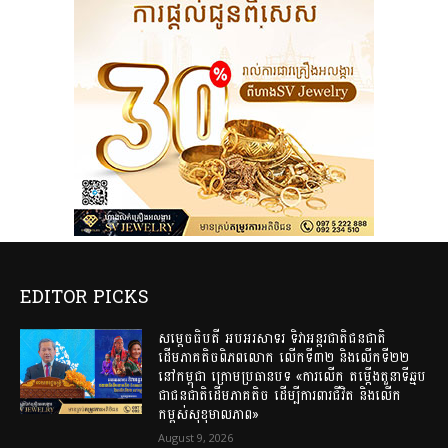
EDITOR PICKS
សម្តេចធិបតី អបអរសាទរ ទិវាអន្តរជាតិជនជាតិ
ដើមភាគតិចពិភពលោក លើកទី៣២ និងលើកទី២២
នៅកម្ពុជា ក្រោមប្រធានបទ «ការលើក តម្កើងតួនាទីឆ្មប
ជាជនជាតិដើមភាគតិច ដើម្បីការពារជីវិត និងលើក
កម្ពស់សុខុមាលភាព»
August 9, 2026