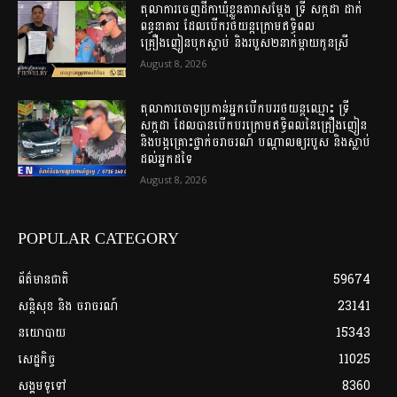
តុលាការចេញដីកាឃុំខ្លួនតារាសម្តែង ទ្រី សក្កដា ដាក់
ពន្ធនាគារ ដែលបើករថយន្តក្រោមឥទ្ធិពល
គ្រឿងញៀនបុកស្លាប់ និងរបួស២នាក់ម្តាយកូនស្រី
August 8, 2026
តុលាការចោទប្រកាន់អ្នកបើកបររថយន្តឈ្មោះ ទ្រី
សក្កដា ដែលបានបើកបរក្រោមឥទ្ធិពលនៃគ្រឿងញៀន
និងបង្កគ្រោះថ្នាក់ចរាចរណ៍ បណ្តាលឲ្យរបួស និងស្លាប់
ដល់អ្នកដទៃ
August 8, 2026
POPULAR CATEGORY
ព័ត៌មានជាតិ
59674
សន្តិសុខ និង ចរាចរណ៍
23141
នយោបាយ
15343
សេដ្ឋកិច្ច
11025
សង្គមទូទៅ
8360