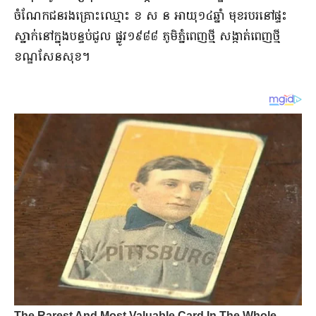
ចំណែក​ជនរងគ្រោះ​ឈ្មោះ ខ ស ន អាយុ​១៤​ឆ្នាំ មុខរបរ​នៅផ្ទះ
ស្នាក់នៅ​ក្នុង​បន្ទប់​ជួល ផ្លូវ​១៩៨៨ ភូមិ​ភ្នំពេញ​ថ្មី សង្កាត់​ពេញ​ថ្មី
ខណ្ឌ​សែន​សុខ​។​