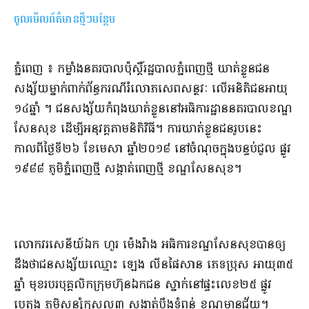
ចូលមើលព័ត៌មានថ្មីៗបន្ថែម
​​​ភ្នំពេញ ៖ កម្លាំង​នគរបាល​ប៉ុស្តិ៍​រដ្ឋបាល​ភ្នំពេញ​ថ្មី ឃាត់ខ្លួន​ជន
សង្ស័យ​ម្នាក់​ពាក់ព័ន្ធ​ករណី​រំលោភ​សេពសន្ថវៈ លើ​អ​និតិ​ជន​អាយុ​
១៤​
ឆ្នាំ ។ ជនសង្ស័យ​កំពុង​ឃាត់ខ្លួន​នៅ​អធិការដ្ឋាន​នគរបាល​ខណ្ឌ​
សែន​សុខ ដើម្បី​អនុវត្ត​តាម​និតិ​វិធី​។ ការឃាត់ខ្លួន​ជន​រូប​នេះ
កាលពី​ថ្ងៃ​ទី​២៦ ខែ​មេសា ឆ្នាំ​២០១៨ នៅ​ចំណុច​ក្នុង​បន្ទប់​ជួល ផ្លូវ​
១៩៨៨ ភូមិ​ភ្នំពេញ​ថ្មី សង្កាត់​ពេញ​ថ្មី ខណ្ឌ​សែន​សុខ​។​
​លោក​វរសេនីយ៍ឯក ហួរ ម៉េង​វ៉ាង អធិការ​ខណ្ឌ​សែន​សុខ​បានឲ្យ
ដឹង​ថា​ជនសង្ស័​យ​ឈ្មោះ ឡេង លីន​ផៃ​សាន ភេទ​ប្រុស អាយុ​៣៥​
ឆ្នាំ មុខរបរ​បុគ្គលិក​ក្រុមហ៊ុន​ឯកជន ស្នាក់​នៅផ្ទះ​លេខ​២៥ ផ្លូវ​
បេតុង ភូមិ​សន្សំ​កុសល​៣ សង្កាត់​បឹងទំពន់ ខណ្ឌមានជ័យ​។