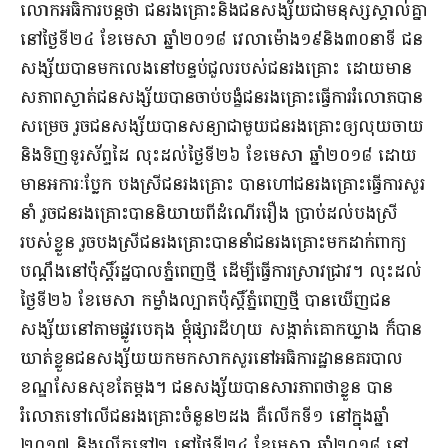
​លោក​អធិការ​បន្ត​ថា ជនរងគ្រោះ​និង​ជនសង្ស័យ​ជា​មនុស្ស​ស្គាល់​គ្នា​
នៅ​ថ្ងៃទី​២៤ ខែ​មេសា ឆ្នាំ​២០១៨ វេលា​ម៉ោង​១៩​និង​៣០​នាទី ជន
សង្ស័យ​បាន​មកលេង​នៅ​បន្ទប់​ជួល​របស់​ជនរងគ្រោះ ដោយ​មាន​
សភាព​ស្ងាត់​ជនសង្ស័យ​បាន​ចាប់បង្ខំ​ជនរងគ្រោះ​ធ្វើការ​រំលោភ​បាន​
សម្រេច រួច​ជនសង្ស័យ​បាន​សន្យា​ជាមួយ​ជនរងគ្រោះ​ឲ្យ​លុយ​ចាយ​
និង​ទិញ​ទូរស័ព្ទដៃ លុះដល់​ថ្ងៃ​ទី​២៦ ខែ​មេសា ឆ្នាំ​២០១៨ ដោយ​
មាន​អការៈ​ប្លែក បងស្រី​ជនរងគ្រោះ បាន​ហៅ​ជនរងគ្រោះ​ធ្វើ​ការសួរ
នាំ រួច​ជនរងគ្រោះ​បាន​និយាយ​ពី​ដំណើរ​រឿង ប្រាប់​ដល់​បងស្រី​
របស់​ខ្លួន រួច​បងស្រី​ជនរងគ្រោះ​បាន​នាំ​ជនរងគ្រោះ​មក​ដាក់​ពាក្យ
បណ្តឹង​នៅ​ប៉ុស្តិ៍​រដ្ឋបាល​ភ្នំពេញ​ថ្មី ដើម្បី​ធ្វើ​ការស្រាវជ្រាវ​។ លុះដល់​
ថ្ងៃ​ទី​២៦ ខែ​មេសា កម្លាំង​ល្បាត​ប៉ុស្តិ៍​ភ្នំពេញ​ថ្មី បាន​ឃើញ​ជន
សង្ស័យ​នៅ​តាម​ផ្លូវ​បេតុង ម្តុំ​ផ្សារ​ដី​ហុយ សង្កាត់​គោក​ឃ្លា​ង ក៏​បាន​
ឃាត់ខ្លួន​ជនសង្ស័យ​យក​មក​សាកសួរ​នៅ​អធិការដ្ឋាន​នគរបាល​
ខណ្ឌ​សែន​សុខ​តែម្តង​។ ជនសង្ស័យ​បាន​សារភាពថា​ខ្លួន បាន​
រំលោភ​ទៅលើ​ជនរងគ្រោះ​ចំនួន​២​ដង គឺ​លើក​ទី​១ នៅក្នុង​ឆ្នាំ​
២០១៧ និង​លើក​ទៅ​២ នៅ​ថ្ងៃ​ទី​២៤ ខែ​មេសា ឆ្នាំ​២០១៨ នៅ