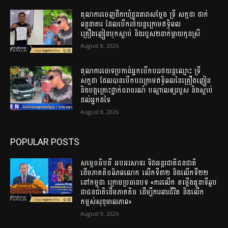
តុលាការចេញដីកាឃុំខ្លួនតារាសម្តែង ទ្រី សក្កដា ដាក់
ពន្ធនាគារ ដែលបើករថយន្តក្រោមឥទ្ធិពល
គ្រឿងញៀនបុកស្លាប់ និងរបួស២នាក់ម្តាយកូនស្រី
August 8, 2026
តុលាការចោទប្រកាន់អ្នកបើកបររថយន្តឈ្មោះ ទ្រី
សក្កដា ដែលបានបើកបរក្រោមឥទ្ធិពលនៃគ្រឿងញៀន
និងបង្កគ្រោះថ្នាក់ចរាចរណ៍ បណ្តាលឲ្យរបួស និងស្លាប់
ដល់អ្នកដទៃ
August 8, 2026
POPULAR POSTS
សម្តេចធិបតី អបអរសាទរ ទិវាអន្តរជាតិជនជាតិ
ដើមភាគតិចពិភពលោក លើកទី៣២ និងលើកទី២២
នៅកម្ពុជា ក្រោមប្រធានបទ «ការលើក តម្កើងតួនាទីឆ្មប
ជាជនជាតិដើមភាគតិច ដើម្បីការពារជីវិត និងលើក
កម្ពស់សុខុមាលភាព»
August 9, 2026