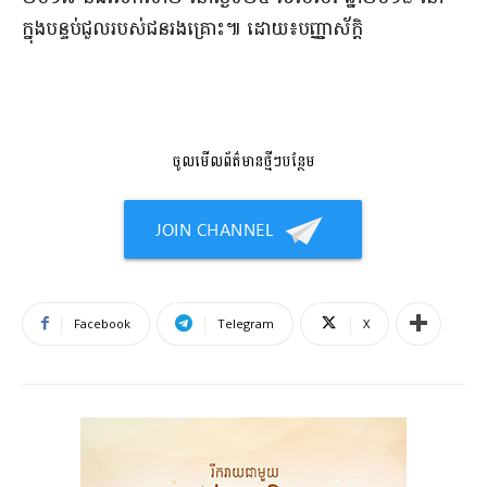
ក្នុង​បន្ទប់​ជួល​របស់​ជនរងគ្រោះ​៕ ដោយ​៖​បញ្ញា​ស័ក្តិ​
ចូលមើលព័ត៌មានថ្មីៗបន្ថែម
Facebook
Telegram
X