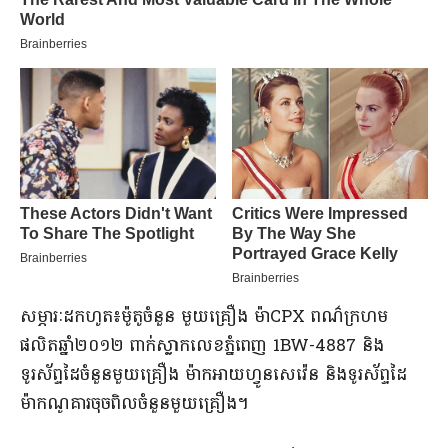
​សម្ភារៈ​ដកហូត​៖​ម៉ូតូ​ចំនួន មួយគ្រឿង ម៉ា​CPX ពណ៌​ក្រហម
ផលិត​ឆ្នាំ​២០១២ ពាក់​ស្លាក​លេខ​ភ្នំពេញ 1BW-4887 និង​
ទូរស័ព្ទដៃ​ចំនួន​មួយ​គ្រឿង ម៉ាក​អាយ​ហ្វូន​សេ​វ៉េន និង​ទូរស័ព្ទដៃ​
ម៉ាក​ណូគារ​ចុច​ពិល​ចំនួន​មួយ​គ្រឿង​។​