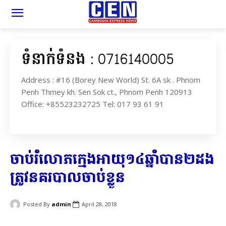
ទំនាក់ទំនង : 0716140005
Address : #16 (Borey New World) St. 6A sk . Phnom
Penh Thmey kh. Sen Sok ct., Phnom Penh 120913
Office: +85523232725 Tel: 017 93 61 91
ចាប់រំលោភ​ក្មេង​អាយុ​១៤​ឆ្នាំ​បាន​២​ដង
ត្រូវ​នគរបាល​ចាប់ខ្លួន​
Posted By
admin
April 28, 2018