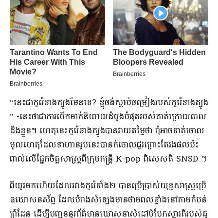
“​នេះ​ជា​កូរ៉េខាងត្បូង​មែន​ទេ​? ខ្ញុំ​ចង់​ស្តាប់​ចម្រៀង​របស់​កូរ៉េខាងត្បូង​
” -​នេះ​ថា​ជាការ​បើក​មាត់​និយាយ​ដំបូង​បំផុត​របស់​គាត់​ក្រោយ​ពេល​
ដឹង​ខ្លួន​។ ហេតុ​នេះ​កូរ៉េ​ខាងត្បូង​បាន​វាយតម្លៃ​ថា ពុំ​អាច​ទាត់​ចោល​
មូលហេតុ​ដែល​ទាហាន​រូបនេះ​បានត់​ចោល​ជួរ​ព្រោះតែ​រង​ផលប៉ះ
ពាល់​លើ​ផ្នែក​ចិត្តសាស្ត្រ​ពី​ក្រុម​តន្ត្រី K-pop ពិសេស​គឺ SNSD ។​
​ពី​យូរ​មក​ហើយ​ដែល​រវាង​កូរ៉េ​ទាំង​២ បាន​ប្រើប្រាស់​យុទ្ធសាស្ត្រ​ប្រើ
ឧ​ឃោសន​ស័ព្ទ ដែល​បំពង​សំឡេង​មាន​ថាមពល​ខ្លាំង​នៅតាម​តំបន់​
ព្រំដែន ដើម្បី​បញ្ជូន​នូវ​ព័ត៌មាន​ឃោសនា​សំដៅ​បំបែក​ស្មារតី​របស់​គូ