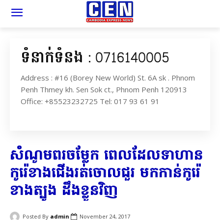
ទំនាក់ទំនង : 0716140005
Address : #16 (Borey New World) St. 6A sk . Phnom
Penh Thmey kh. Sen Sok ct., Phnom Penh 120913
Office: +85523232725 Tel: 017 93 61 91
សំណូមពរ​ចម្លែក ពេល​ដែល​ទាហាន​
កូរ៉េខាងជើង​រត់ចោលជួ​រ មកកាន់​កូរ៉េ
ខាងត្បូង ដឹងខ្លួន​វិញ​
Posted By
admin
November 24, 2017