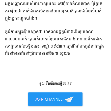
​អត្តសញ្ញាណ​របស់​ទាហាន​រូបនេះ នៅ​ពុំទាន់​កំណត់​បាន ប៉ុន្តែ​គេ​
សង្ស័យថា គាត់​ជា​អ្នកបើកបរ​រថយន្ត​ឲ្យ​កម្មាភិបាល​ជាន់ខ្ពស់​ម្នាក់​
ក្នុង​រដ្ឋការ​ព្យុងយ៉ាង​។​
​កូរ៉េខាងត្បូង​ប៉ាន់ស្មាន​ថា មាន​ពលរដ្ឋ​កូរ៉េខាងជើង​ប្រមាណ
៣០.០០០​នាក់ បាន​រត់​ទៅ​កាន់​ប្រទេសជិតខាង ក្រោយ​ពី​ការផ្អាក​
សង្គ្រាម​នៅ​ឧបទ្វីប​នេះ នា​ឆ្នាំ ១៩៥៣​។ ក្រៅពី​រត់​មក​កូរ៉េខាងត្បូង​
ក៏​នៅ​មានរ​ត់ទៅ​ជ្រកកោន​នៅ​ចិន​៕ សូ​យ​ន​
ចូលមើលព័ត៌មានថ្មីៗបន្ថែម