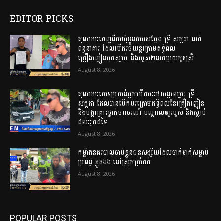
EDITOR PICKS
តុលាការចេញដីកាឃុំខ្លួនតារាសម្តែង ទ្រី សក្កដា ដាក់
ពន្ធនាគារ ដែលបើករថយន្តក្រោមឥទ្ធិពល
គ្រឿងញៀនបុកស្លាប់ និងរបួស២នាក់ម្តាយកូនស្រី
August 8, 2026
តុលាការចោទប្រកាន់អ្នកបើកបររថយន្តឈ្មោះ ទ្រី
សក្កដា ដែលបានបើកបរក្រោមឥទ្ធិពលនៃគ្រឿងញៀន
និងបង្កគ្រោះថ្នាក់ចរាចរណ៍ បណ្តាលឲ្យរបួស និងស្លាប់
ដល់អ្នកដទៃ
August 8, 2026
កម្លាំងនគរបាលចាប់ខ្លួនជនសង្ស័យដែលចាក់ចាក់សម្លាប់
ប្រពន្ធ ខ្លួនឯង នៅស្រុកត្រាំកក់
August 8, 2026
POPULAR POSTS