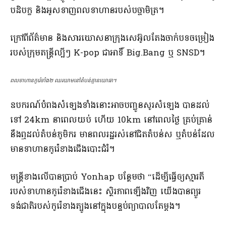
បដិបក្ខ និង​អូសទាញ​ពលទាហាន​របស់​បច្ចាមិត្រ​។​
​ក្រៅ​ពី​ព័ត៌មាន និង​សារ​ឃោសនា​ក្រុង​សេ​អ៊ូ​ល​តែង​ចាក់​បទ​ចម្រៀង​
របស់​ក្រុម​តន្ត្រី​ល្បីៗ K-pop ជាអាទិ៍ Big.Bang ឬ SNSD​។
ពលទាហាន​កូរ៉េ​ទាំង​២ ឈរ​យាម​នៅ​តំបន់​គ្មាន​យោធា​។​
​ឧបករណ៍​បំពង​សំឡេង​ទាំងនោះ​អាច​បញ្ជូន​សូរសំឡេង បាន​ដល់​
ទៅ 24km នា​ពេលយប់ ហើយ 10km នៅ​ពេល​ថ្ងៃ គ្រប់គ្រាន់​
នឹង​ឮ​ដល់​តំបន់​ភូមិករ មាន​ពលរដ្ឋ​រស់នៅ​ជិត​តំបន់ស ឬ​តំបន់​ដែល​
មាន​ទាហាន​កូរ៉េខាងជើង​បោះជំរំ​។​
​មន្ត្រី​ខាង​លើ​បាន​ប្រាប់ Yonhap បន្ថែមថា “​ដើម្បី​ធ្វើឲ្យ​ស្មារតី​
របស់​ទាហាន​កូរ៉េខាងជើង​នេះ ស្ថិរភាព​ឡើងវិញ យើង​បាន​ព្យួរ​
ទង់ជាតិ​របស់​កូរ៉េខាងត្បូង​នៅក្នុង​បន្ទប់​ព្យាបាល​តែម្តង​។​