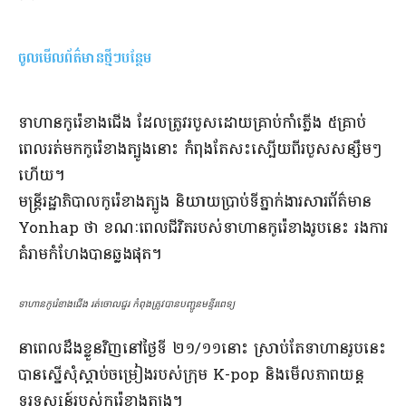
ចូលមើលព័ត៌មានថ្មីៗបន្ថែម
​ទាហាន​កូរ៉េខាងជើង ដែល​ត្រូវ​របួស​ដោយ​គ្រាប់កាំភ្លើង ៥​គ្រាប់​
ពេល​រត់​មក​កូរ៉េ​ខាងត្បូង​នោះ កំពុងតែ​សះស្បើយ​ពី​របួស​សន្សឹមៗ​
ហើយ​។​
​មន្ត្រី​រដ្ឋាភិបាល​កូរ៉េខាងត្បូង និយាយប្រាប់​ទីភ្នាក់ងារ​សារព័ត៌មាន
Yonhap ថា ខណៈពេល​ជីវិត​របស់​ទាហាន​កូរ៉េ​ខាង​រូបនេះ រង​ការ
គំរាមកំហែង​បាន​ឆ្លង​ផុត​។​
ទាហាន​កូរ៉េខាងជើង រត់ចោល​ជួរ កំពុង​ត្រូវបាន​បញ្ជូន​មន្ទីរពេទ្យ​
​នា​ពេល​ដឹង​ខ្លួន​វិញ​នៅ​ថ្ងៃទី ២១/១១​នោះ ស្រាប់តែ​ទាហាន​រូបនេះ
បាន​ស្នើសុំ​ស្តាប់​ចម្រៀង​របស់​ក្រុម K-pop និង​មើល​ភាពយន្ត​
ទូរទស្សន៍​របស់​កូរ៉េខាងត្បូង​។​