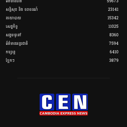
ព័ត៌មានជាតិ
59673
សន្តិសុខ និង ចរាចរណ៍
23141
នយោបាយ
15342
សេដ្ឋកិច្ច
11025
សង្គមទូទៅ
8360
ព័ត៌មានអន្តរជាតិ
7594
កម្សាន្ត
6410
ប្លែកៗ
3879