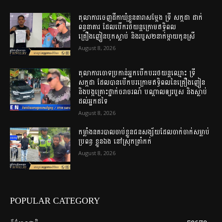
តុលាការចេញដីកាឃុំខ្លួនតារាសម្តែង ទ្រី សក្កដា ដាក់
ពន្ធនាគារ ដែលបើករថយន្តក្រោមឥទ្ធិពល
គ្រឿងញៀនបុកស្លាប់ និងរបួស២នាក់ម្តាយកូនស្រី
August 8, 2026
តុលាការចោទប្រកាន់អ្នកបើកបររថយន្តឈ្មោះ ទ្រី
សក្កដា ដែលបានបើកបរក្រោមឥទ្ធិពលនៃគ្រឿងញៀន
និងបង្កគ្រោះថ្នាក់ចរាចរណ៍ បណ្តាលឲ្យរបួស និងស្លាប់
ដល់អ្នកដទៃ
August 8, 2026
កម្លាំងនគរបាលចាប់ខ្លួនជនសង្ស័យដែលចាក់ចាក់សម្លាប់
ប្រពន្ធ ខ្លួនឯង នៅស្រុកត្រាំកក់
August 8, 2026
POPULAR CATEGORY