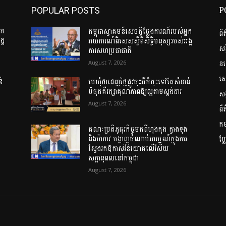
P
POPULAR POSTS
នក
កម្ពុជាស្វាគមន៍សេចក្តីថ្លែងការណ៍របស់អ្នក
ព័
្គ
រាយការណ៍ពិសេសស្តីពីសិទ្ធិមនុស្សរបស់អង្គ
សន
ការសហប្រជាជាតិ
ន
August 7, 2026
សេដ
ន់
មេឃុំថាដេញថ្លៃផ្លូវចុះអីក៏ចុះទៅតែសំខាន់
បំផុតគឺរក្សាគុណភាពឱ្យល្អតាមស្តង់ដារ
សង
August 7, 2026
ព័
កម្
គណៈប្រតិភូធុរកិច្ចមកពីហុងកុង ក្វាងទុង
និងម៉ាកាវ បង្ហាញចំណាប់អារម្មណ៍ក្នុងការ
ប្
ស្វែងរកឱកាសវិនិយោគលើវិស័យ
សក្តានុពលនៅកម្ពុជា
August 7, 2026