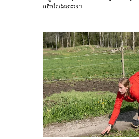
លើកលែង​នោះទេ​។​