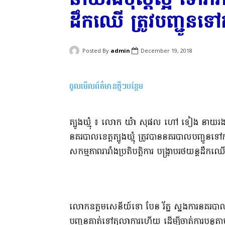
ដឹកឈើ ត្រូវ​បញ្ជូន​ទៅ
Posted By
admin
December 19, 2018
ចូលមើលព័ត៌មានថ្មីៗបន្ថែម
​ត្បូងឃ្មុំ​ ៖ លោក យ៉ា សុផល ហៅ ទៀង នាយរង​ប៉ុស្តិ
នគរបាល​ខេត្ត​ត្បូងឃ្មុំ
ត្រូវបាន​នគរបាល​បញ្ជូន​ទៅកាន់
សកម្មភាព​រារាំង​ប្រតិបត្តិការ បង្ក្រាប​រថយន្ត​ដឹកឈើ
​លោក​ឧត្តមសេនីយ៍ទោ បែន រ័ត្ន ស្នងការ​នគរបាល​ខេ
បញ្ជូន​គាត់​ទៅ​តុលាការ​ហើយ ដើម្បី​ចាត់ការ​បន្ត​តាម​