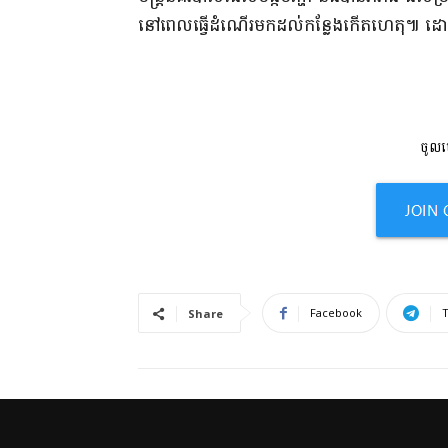
នៅពេល​ធ្វើដំណើរ​មក​ដល់​កន្លែងកើត​ហេតុ៕ ​ដោយ
ចូលមើ
Facebook
Share