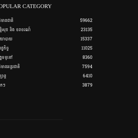
OPULAR CATEGORY
ត៌មានជាតិ
59662
្តិសុខ និង ចរាចរណ៍
23135
យោបាយ
15337
្ឋកិច្ច
11025
្គមទូទៅ
8360
ត៌មានអន្តរជាតិ
7594
សាន្ត
6410
លែកៗ
3879