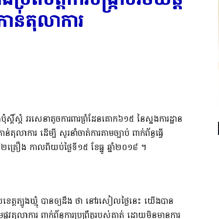
កាន់​តុលាការ​
៍​ស្អំ វរ​សេនា​តូច​ការពារ​ព្រំដែន​គោក​៦១៥ នៃ​ស្នងការដ្ឋាន​
​តុលាការ ដើម្បី សួរនាំ​ចាត់ការ​តាមច្បាប់ ពាក់ព័ន្ធ​ធ្វើ​
​២​គ្រឿង កាលពី​យប់​ថ្ងៃ​ទី​១៥ ខែ​ធ្នូ ឆ្នាំ​២០១៨ ។​
ត្ត​ត្បូងឃ្មុំ បានឲ្យដឹង ថា នៅ​រសៀល​ថ្ងៃ​នេះ យើង​បាន​
ផ្លូវ​តុលាការ ពាក់ព័ន្ធ​ការប្រព្រឹត្ត​របស់គាត់ ដោយ​មិនមាន​ការ