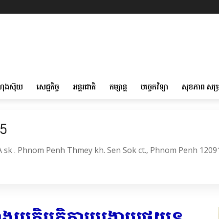
ហុងស៊ុយ
សេដ្ឋកិច្ច
អន្តរជាតិ
កម្សាន្ត
បច្ចេកវិទ្យា
សុខភាព សម្
05
6A sk . Phnom Penh Thmey kh. Sen Sok ct., Phnom Penh 1209
ំង​ប្រតិបត្តិការ​បង្ក្រាប​រថយន្ត​