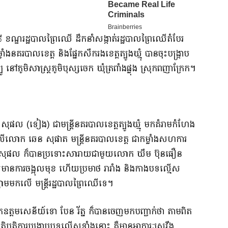
២០១៨ ខណ្ឌ​រដ្ឋបាល​ព្រៃឈើ ដឹកនាំ​សង្កាត់រដ្ឋបាល​ព្រៃឈើ​តំបែរ
នគរបាល​ខេត្ត និង​ផ្នែក​សឹក​រង​ខេត្ត​ត្បូងឃ្មុំ បាន​ចុះ​បង្ក្រាប​
ៅ​ភូមិសាស្ត្រ​ភូមិ​បុស្ស​ចេក ឃុំ​ត្រពាំង​ផ្លុង ស្រុក​ពញាក្រែក​។​
សុផល (​ទៀង​) ជា​មន្ត្រី​នគរបាល​ខេត្ត​ត្បូងឃ្មុំ មក​គំរាមកំហែង
​លើ​លោក ឆេន សុផាត មន្ត្រី​នគរបាល​ខេត្ត ជា​កម្លាំង​សហការ​
 សុផល ក៏​បាន​ប្រទោះ​សា​រាយជាមួយ​លោក ឃឹម ប៊ុនធឿន
មាន​ការ​ចង្អុលមុខ ហើយ​ប្រមាថ រារាំង និង​កាង​បទល្មើស​
នាម​មកលើ មន្ត្រីរដ្ឋបាល​ព្រៃឈើ​ទេ​។​
ោក​ឧត្តមសេនីយ៍ទោ បែន រ័ត្ន ក៏​បាន​ចេញ​មក​បញ្ជាក់​ថា តាមពិត​
រតិបត្តិការ​បង្ក្រាប​បទល្មើស​ទាំងនោះ គឺ​មាន​អាការៈ​ស្រវឹង