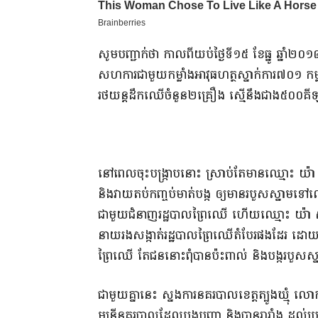
​សូមបញ្ជាក់​ថា កាលពី​យប់​ថ្ងៃ​ទី​១៥ ខែ​ធ្នូ ឆ្នាំ​
សហការ​ជាមួយ​កម្លាំង​អាវុធហត្ថ​ស្នាក់ការ​៧០១ កម្លាំង​
រថយន្ត​ដឹកឈើ​ចំនួន​២​គ្រឿង ស្មើនឹង​ជាង​៥០០​គី​ឡូ ន
​នៅ​ពេល​ចុះ​បង្ក្រាប​នោះ ស្រាប់តែ​មាន​ឈ្មោះ យ៉ា 
និង​វាយតប់​កញ្ចប់​មាត់​បង្ក ឲ្យមាន​របួសស្នាម​ទៅ
ជាមួយ​ជំនាញ​រដ្ឋបាល​ព្រៃឈើ ហើយ​ឈ្មោះ យ៉ា
នាយរង​សង្កាត់រដ្ឋបាល​ព្រៃឈើ​តំបែរ​ផងដែរ ដោយ​
ព្រៃឈើ តែ​ជន​នោះ​ពុំ​បាន​ប៉ះពាល់ និង​បង្ក​របួសស្
​ជាមួយគ្នានេះ ស្នងការ​នគរបាល​ខេត្ត​ត្បូងឃ្មុំ ល
មន្ត្រីនគរបាល​ដែល​បង្ក​បញ្ហា និង​បាន​រារាំង ដល់​ប្