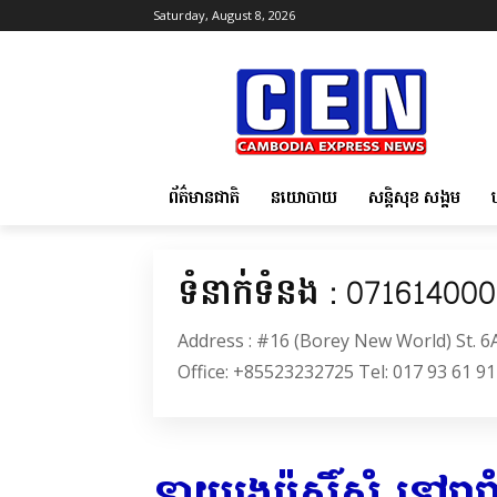
Saturday, August 8, 2026
ព័ត៌មានជាតិ
នយោបាយ
សន្តិសុខ សង្គម
ទំនាក់ទំនង : 07161400
Address : #16 (Borey New World) St. 
Office: +85523232725 Tel: 017 93 61 91
នាយរង​ប៉ុស្តិ៍​ស្អំ ទៅ​រារា