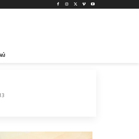
រស់
13