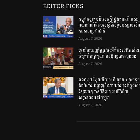
EDITOR PICKS
កម្ពុជាស្វាគមន៍សេចក្តីថ្លែងការណ៍របស់អ្
រាយការណ៍ពិសេសស្តីពីសិទ្ធិមនុស្សរបស់អង
ការសហប្រជាជាតិ
August 7, 2026
មេឃុំថាដេញថ្លៃផ្លូវចុះអីក៏ចុះទៅតែសំខា
បំផុតគឺរក្សាគុណភាពឱ្យល្អតាមស្តង់ដារ
August 7, 2026
គណៈប្រតិភូធុរកិច្ចមកពីហុងកុង ក្វាងទុង
និងម៉ាកាវ បង្ហាញចំណាប់អារម្មណ៍ក្នុងការ
ស្វែងរកឱកាសវិនិយោគលើវិស័យ
សក្តានុពលនៅកម្ពុជា
August 7, 2026