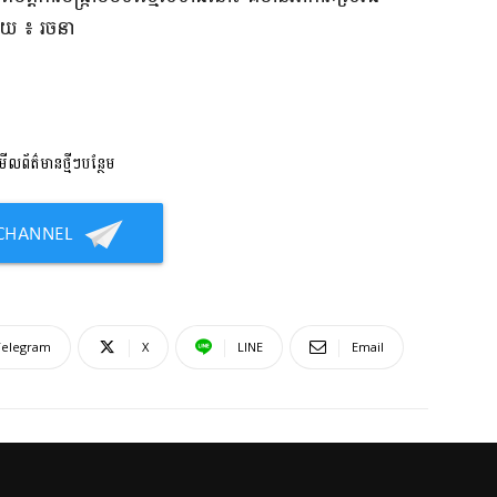
​ ៖ ​រចនា​
លព័ត៌មានថ្មីៗបន្ថែម
Telegram
X
LINE
Email