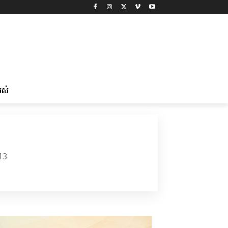
រស់
13