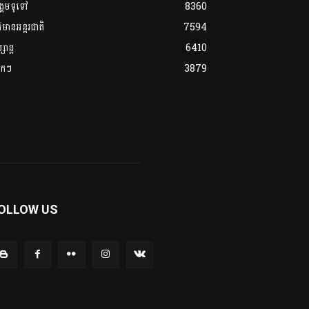
្គមទូទៅ
8360
ត៌មានអន្តរជាតិ
7594
សាន្ត
6410
លែកៗ
3879
OLLOW US