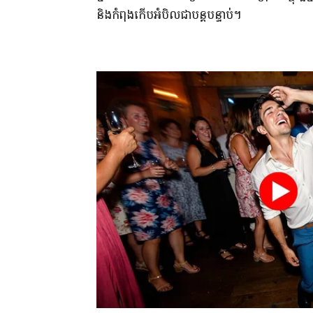
និង​កំពុង​កើប​អំបិល​ជា​បន្តបន្ទាប់​។​