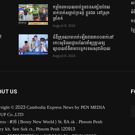
សង
កម្លាំងនគរបាលចាប់ខ្លួនជនសង្ស័យដែល
ព័
ចាក់ចាក់សម្លាប់ប្រពន្ធ ខ្លួនឯង នៅស្រុក
ត្រាំកក់
កម្
August 8, 2026
ប្
ៅ
ជំងឺគ្រុនឈាមហក់ឡើងជាង៣០០នាក់នៅ
កោះសូទិនអាជ្ញាធរណែនាំឲ្យគ្រូពេទ្យ
ព្យាបាលជំងឺតាមបច្ចេកទេសសុខាភិបាល
August 8, 2026
OUT US
F
right © 2023 Cambodia Express News by PEN MEDIA
UP Co.,LTD
ess : #16 (Borey New World) St. 6A sk . Phnom Penh
y kh. Sen Sok ct., Phnom Penh 120913