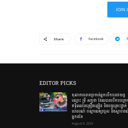
Facebook
Share
EDITOR PICKS
តុលាការចោទប្រកាន់អ្នកបើកបររថយន្ត
ឈ្មោះ ទ្រី សក្កដា ដែលបានបើកបរក្រ
ឥទ្ធិពលនៃគ្រឿងញៀន និងបង្កគ្រោះថ្នាក់
ចរាចរណ៍ បណ្តាលឲ្យរបួស និងស្លាប់ដល
អ្នកដទៃ
August 8, 2026