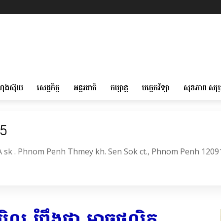
ហុងស៊ុយ
សេដ្ឋកិច្ច
អន្តរជាតិ
កម្សាន្ត
បច្ចេកវិទ្យា
សុខភាព សម្
05
6A sk . Phnom Penh Thmey kh. Sen Sok ct., Phnom Penh 1209
អំបិល រំពឹងថា អាច​ផលិត​