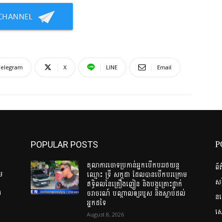
Telegram
X
LINE
Email
P
POPULAR POSTS
តុលាការចោទប្រកាន់អ្នកបើកបររថយន្ត
ព័
ោម
ឈ្មោះ ទ្រី សក្កដា ដែលបានបើកបរក្រោម
សន
ឥទ្ធិពលនៃគ្រឿងញៀន និងបង្កគ្រោះថ្នាក់
់
ចរាចរណ៍ បណ្តាលឲ្យរបួស និងស្លាប់ដល់
ន
អ្នកដទៃ
សេដ
August 8, 2026