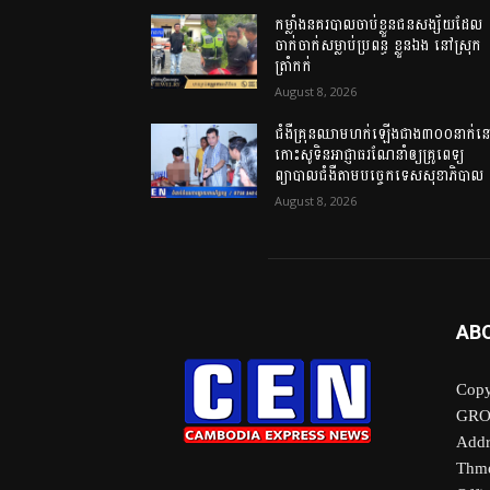
កម្លាំងនគរបាលចាប់ខ្លួនជនសង្ស័យដែល
ចាក់ចាក់សម្លាប់ប្រពន្ធ ខ្លួនឯង នៅស្រុក
ត្រាំកក់
August 8, 2026
ជំងឺគ្រុនឈាមហក់ឡើងជាង៣០០នាក់ន
កោះសូទិនអាជ្ញាធរណែនាំឲ្យគ្រូពេទ្យ
ព្យាបាលជំងឺតាមបច្ចេកទេសសុខាភិបាល
August 8, 2026
AB
Copy
GRO
Addr
Thme