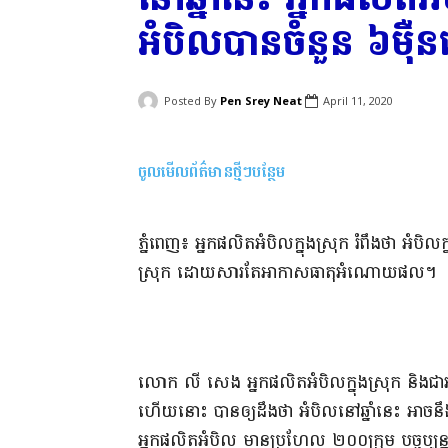
អំបិល​បាន​ចំនួន ៦​ម៉ឺ
Posted By
Pen Srey Neat
April 11, 2020
ចូលមើលព័ត៌មានថ្មីៗបន្ថែម
​ភ្នំពេញ​៖ អ្នក​ផលិត​អំបិល​ក្នុងស្រុក រំពឹងថា អំបិល​ក្ន
ស្រុក ដោយសារតែ​អាកាសធាតុ​អំណោយផល​។​
​លោក លី សេង អ្នក​ផលិត​អំបិល​ក្នុងស្រុក និង​ជា​
ហើយ​នោះ បាន​ឲ្យ​ដឹងថា អំបិល​នៅ​ឆ្នាំនេះ អាច​នឹង​គ្
អ្នក​ផលិត​អំបិល មាន​ប្រហែល ២០០​ក្រុម បច្ចុប្ប