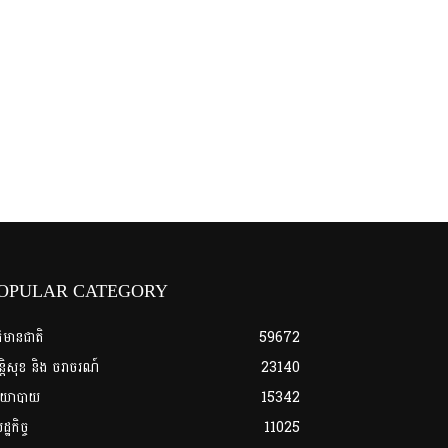
OPULAR CATEGORY
ត៌មានជាតិ
59672
្តិសុខ និង ចរាចរណ៍
23140
យោបាយ
15342
្ឋកិច្ច
11025