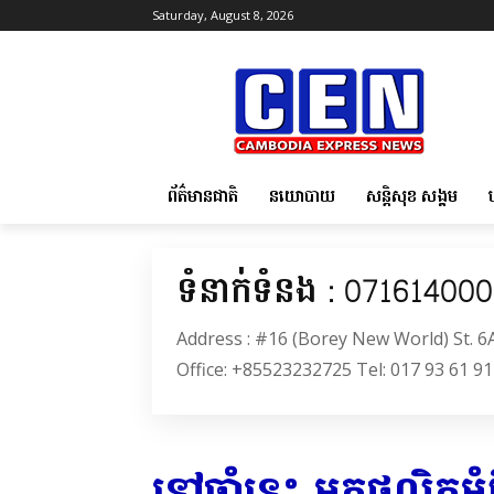
Saturday, August 8, 2026
ព័ត៌មានជាតិ
នយោបាយ
សន្តិសុខ សង្គម
ទំនាក់ទំនង : 07161400
Address : #16 (Borey New World) St. 
Office: +85523232725 Tel: 017 93 61 91
នៅ​ឆ្នាំនេះ អ្នក​ផលិត​