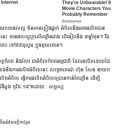
ផល​ល្អ មិនមាន​ភ្លៀង​ធ្លាក់ អំបិល​នឹង​អាច​ផលិត​បាន​
នាំនេះ មាន​ផល​ល្អប្រសើរ​ច្រើនជាង បើ​ធៀប​នឹង ៣​ឆ្នាំមុន​។ រីឯ​
ី​៥០ ទៅ​៥៥​ដុល្លារ ក្នុង​មួយ​តោន​។​
ខេត្តកំពត និង​កែប ជា​អំបិល​កំពត​ធម្មជាតិ ដែល​ផលិត​ដោយ​ដៃ
ាក់ទង​នឹង​ការផលិត​អំបិល​នេះ សម្តេច​តេ​ជោ ហ៊ុន សែន នាយក
ក​ផលិត​អំបិល ធ្វើការ​ផលិត​អំបិល​ឲ្យ​បាន​កាន់តែច្រើន ដើម្បី​
ត ជំងឺឆ្លង កូ​វីដ ១៩៕​ដោយ : សម្ផស្ស​
លព័ត៌មានថ្មីៗបន្ថែម