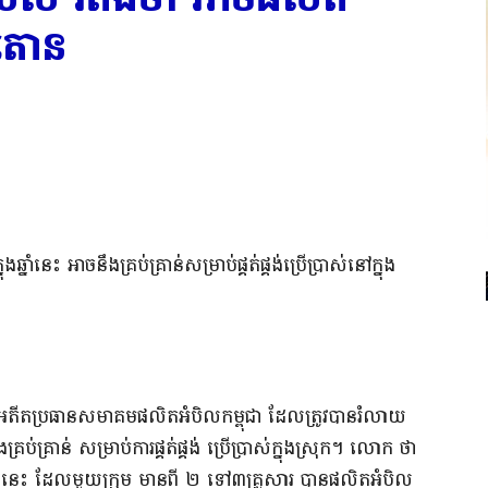
ន​តោន
ុងឆ្នាំនេះ អាច​នឹង​គ្រប់គ្រាន់​
សម្រាប់​ផ្គត់ផ្គង់​ប្រើប្រាស់​នៅក្នុង​
អតីត​ប្រធាន​សមាគម​ផលិត​អំបិល​កម្ពុជា ដែល​ត្រូវបាន​រំលាយ​
រប់គ្រាន់ សម្រាប់​ការផ្គត់ផ្គង់ ប្រើប្រាស់​ក្នុងស្រុក​។ លោក ថា
ន្ននេះ ដែល​មួយក្រុម មាន​ពី ២ ទៅ​៣​គ្រួសារ បាន​ផលិត​អំបិល