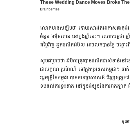
​លោក​មាន​សង្ឃឹមថា ដោយសារតែ​អាកាសធាតុ​អំណោយ
ចំនួន ៦​ម៉ឺន​តោន នៅក្នុង​ឆ្នាំនេះ​។ លោក​បន្តថា ឆ្
តម្លៃ​វិញ អ្នក​ផលិត​អំបិល អាច​លក់បាន​ថ្លៃ ចន្លោះ​ព
​សូមជម្រាបថា អំបិល​ត្រូវបាន​ផលិត​ជាសំខាន់​នៅ​
ជា​លក្ខណៈ​ប្រពៃណី នៅក្នុង​ប្រទេស​កម្ពុជា​។ ទ
រដ្ឋមន្ត្រី​នៃ​កម្ពុជា បាន​មានប្រសាសន៍ ជំរុញ​ឲ្យ​អ្ន
ទប់ទល់​ការខ្វះខាត នៅក្នុង​អំ​ទ្បុ​ង​នៃ​ការ​រាតត្បា
ចូលមើ