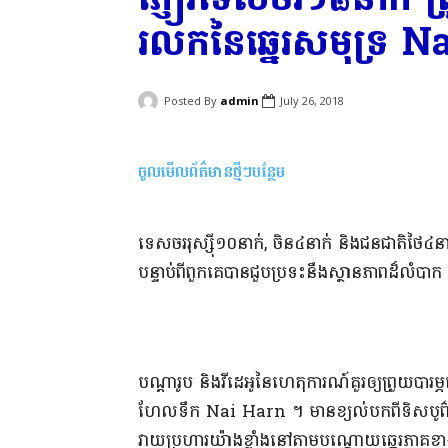
រលក​នៃ​ឆ្នេរសមុទ្រ 
Posted By
admin
July 26, 2018
ចូលមើលព័ត៌មានថ្មីៗបន្ថែម
​ទេសចរ​រុស្ស៊ី​១០​នាក់​, ចិន​៤​នាក់ និង​ជនជាតិ​ថៃ​
បន្ទាប់ពី​ពួកគេ​បាន
​ជួបប្រទះ​នឹង​ស្ថានភាព​ដ៏​លំបាក
​បណ្តា​រូប និង​វីដេអូ​នៃ​ហេតុការណ៍​គួរ​ឲ្យ​ព្រួយបារម្
ហែល​ទឹក Nai Harn ។ មាន​ខ្យល់​បក​ពី​ទិស​បូព៌ា​ទ
វាយប្រហារ​យ៉ាងខ្លាំង​នៅតាម​បណ្តោយ​ឆ្នេរ​ភា