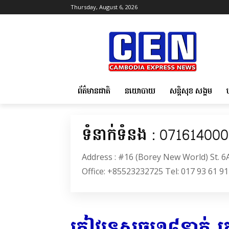
Thursday, August 6, 2026
ព័ត៌មានជាតិ
នយោបាយ
សន្តិសុខ សង្គម
ទំនាក់ទំនង : 07161400
Address : #16 (Borey New World) St. 
Office: +85523232725 Tel: 017 93 61 91
​ភ្ញៀវទេសចរ​១៨​នាក់ ត្រូ