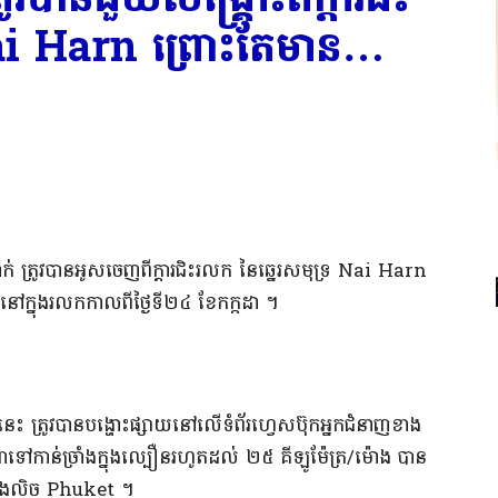
Nai Harn ព្រោះ​តែមាន​…
៤​នាក់ ត្រូវបាន​អូស​ចេញពី​ក្តារ​ជិះ​រលក នៃ​ឆ្នេរសមុទ្រ Nai Harn
 នៅក្នុង​រលក​កាលពី​ថ្ងៃទី​២៤ ខែកក្កដា ។​
ភ​នេះ ត្រូវបាន​បង្ហោះ​ផ្សាយ​នៅលើ​ទំព័រ​ហ្វេ​ស​ប៊ុ​ក​អ្នកជំនាញ​ខាង​
ៅកាន់​ច្រាំង​ក្នុង​ល្បឿន​រហូតដល់ ២៥ គីឡូម៉ែត្រ​/​ម៉ោង បាន​
គ​ខាងលិច Phuket ។