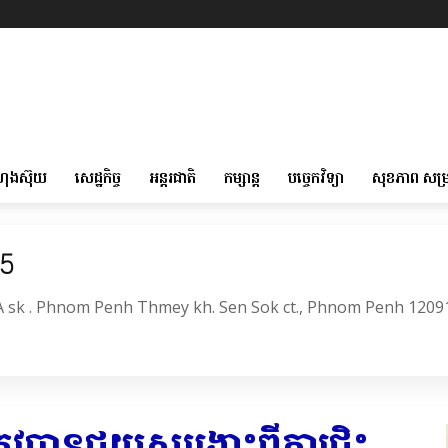
ហុងស៊ុយ
សេដ្ឋកិច្ច
អន្តរជាតិ
កម្សាន្ត
បច្ចេកវិទ្យា
សុខភាព សម្
05
6A sk . Phnom Penh Thmey kh. Sen Sok ct., Phnom Penh 1209
វបាន​ជួយសង្គ្រោះ​ពី​ក្តារ​ជិះ​