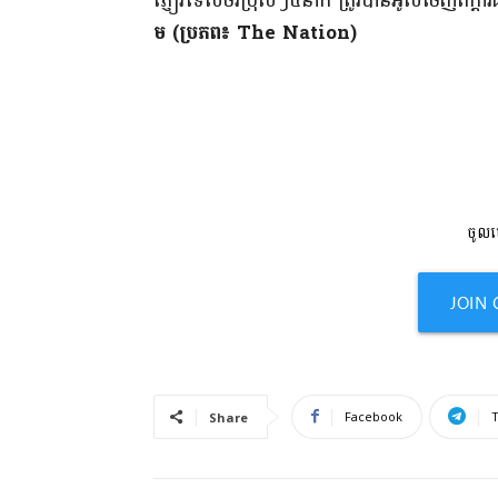
​ភ្ញៀវទេសចរ​ប្រុសៗ​៤​នាក់ ត្រូវបាន​អូស​ចេញពី​ក្
ម​ (ប្រភព៖ The Nation)
ចូលមើ
Facebook
Share