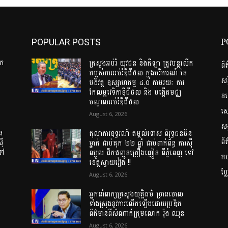
P
POPULAR POSTS
ើក
ក្រសួងអប់រំ យុវជន និងកីឡា ត្រូវបន្តលើក
ព័
កម្ពស់ការអប់រំឌីជីថល ក្នុងបរិការណ៍ នៃ
សន
បដិវត្ត ឧស្សាហកម្ម ៤.០ តាមរយៈ ការ
កែលម្អវេទិកាឌីជីថល និង បង្កើតមជ្ឈ
ន
មណ្ឌលអប់រំឌីជីថល
សេដ
August 6, 2026
សង
ន
តុលាការឧទ្ធរណ៍ តម្កល់ទោស ពិរុទ្ធជនចិន
ព័
៊ី
ម្នាក់ ជាប់គុក ២២ ឆ្នាំ ជាប់ពាក់ព័ន្ធ ការស៊ី
ទៅ
ឈ្នួល ដឹកជញ្ជូនគ្រឿងញៀន ពីភ្នំពេញ ទៅ
កម្
ខេត្តស្វាយរៀង !!
ប្
August 6, 2026
អ្នកនាំពាក្យក្រសួងយុត្តិធម៌ ច្រានចោល
ទាំងស្រុងនូវការលើកឡើងដោយប្រឌិត
ព័ត៌មានពីសំណាក់ក្រុមលោក រ៉ុង ឈុន
August 6, 2026