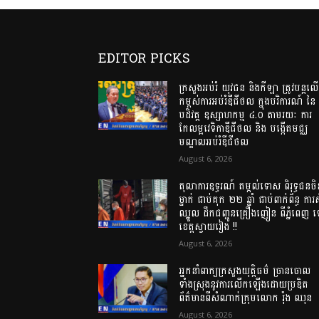
EDITOR PICKS
ក្រសួងអប់រំ យុវជន និងកីឡា ត្រូវបន្តល
កម្ពស់ការអប់រំឌីជីថល ក្នុងបរិការណ៍ នៃ
បដិវត្ត ឧស្សាហកម្ម ៤.០ តាមរយៈ ការ
កែលម្អវេទិកាឌីជីថល និង បង្កើតមជ្ឈ
មណ្ឌលអប់រំឌីជីថល
August 6, 2026
តុលាការឧទ្ធរណ៍ តម្កល់ទោស ពិរុទ្ធជនចិ
ម្នាក់ ជាប់គុក ២២ ឆ្នាំ ជាប់ពាក់ព័ន្ធ ការស
ឈ្នួល ដឹកជញ្ជូនគ្រឿងញៀន ពីភ្នំពេញ 
ខេត្តស្វាយរៀង !!
August 6, 2026
អ្នកនាំពាក្យក្រសួងយុត្តិធម៌ ច្រានចោល
ទាំងស្រុងនូវការលើកឡើងដោយប្រឌិត
ព័ត៌មានពីសំណាក់ក្រុមលោក រ៉ុង ឈុន
August 6, 2026