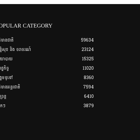
OPULAR CATEGORY
ត៌មានជាតិ
59634
្តិសុខ និង ចរាចរណ៍
23124
យោបាយ
15325
្ឋកិច្ច
11020
្គមទូទៅ
8360
ត៌មានអន្តរជាតិ
7594
សាន្ត
6410
លែកៗ
3879