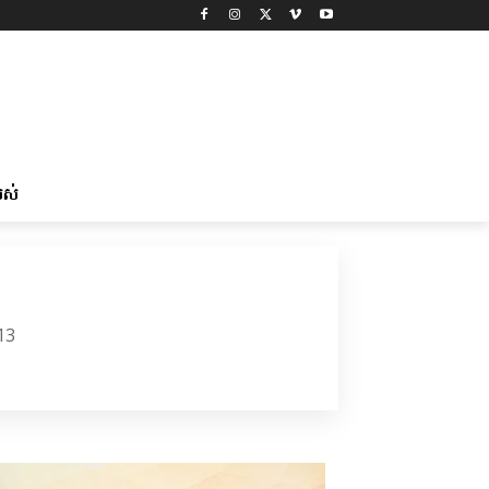
រស់
13