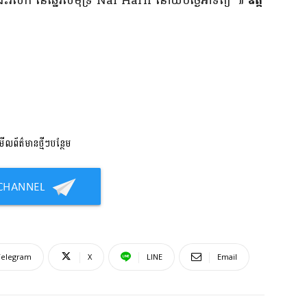
តារ​ជិះ​រលក នៃ​ឆ្នេរសមុទ្រ Nai Harn នៅ​យប់​ថ្ងៃអាទិត្យ ៕
ឧ​ត្ត​
លព័ត៌មានថ្មីៗបន្ថែម
Telegram
X
LINE
Email