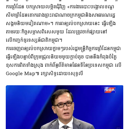
ការព្រំដែន បកស្រាយលម្អិតជុំវិញ «ការងារបោះបង្គោលខណ្ឌ
សីមាព្រំដែនគោករវាងព្រះរាជាណាចក្រកម្ពុជានិងសាធារណរដ្ឋ
សង្គមនិយមវៀតណាម»។ ការពន្យល់បកស្រាយនេះ ធ្វើឡើង
តាមរយៈកិច្ចសម្ភាសពិសេសមួយ ដែលត្រូវចាក់ផ្សាយនៅ
លើកញ្ចក់ទូរទស្សន៍ជាតិកម្ពុជា។
ការចេញពន្យល់បកស្រាយភ្លាមៗរបស់រដ្ឋមន្រ្តីកិច្ចការព្រំដែនកម្ពុជា
ធ្វើឡើងបន្ទាប់ពីក្រុមជ្រុលនិយមមួយក្តាប់តូច បាននឹងកំពុងបំភ្លៃ
ខុសការពិតទាំងស្រុង ពាក់ព័ន្ធព័ត៌មានផែនទីនៃប្រទេសកម្ពុជា លើ
Google Map៕ រក្សាសិទ្ធដោយ៖សុទ្ធលី