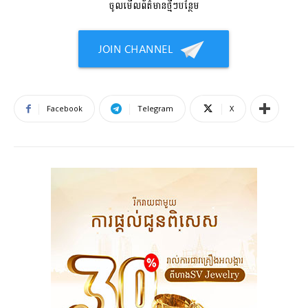
ចូលមើលព័ត៌មានថ្មីៗបន្ថែម
Facebook
Telegram
X