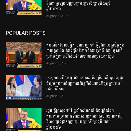
នឹងការប្រឡងសញ្ញាបត្រមធ្យមសិក្សាទុតិយភូមិ
ឆ្នាំ២០២៦
August 6, 2026
POPULAR POSTS
កម្ពុជានិងបែលហ្ស៊ិក បានបញ្ជាក់ជាថ្មីនូវការប្តេជ្ញាចិត្តក្នុង
ការបន្តពង្រឹង និងពង្រីកទំនាក់ទំនងទ្វេភាគី និងកិច្ចសហ
ប្រតិបត្តិការលើវិស័យដែលមានផលប្រយោជន៍រួម
August 6, 2026
ក្រសួងពាណិជ្ជកម្ម និងធនាគារអភិវឌ្ឍន៍អាស៊ី បានប្តេជ្ញា
ចិត្តរួមក្នុងការជំរុញការអភិវឌ្ឍវិស័យពាណិជ្ជកម្មប្រកប
ដោយចីរភាព
August 6, 2026
រដ្ឋមន្ត្រីក្រសួងអប់រំ ផ្ដល់ការណែនាំ និងក្រើនរំឭក
គណៈមេប្រយោគទាំងអស់ នូវការងារសំខាន់ៗ ពាក់ព័ន្ធ
នឹងការប្រឡងសញ្ញាបត្រមធ្យមសិក្សាទុតិយភូមិ
ឆ្នាំ២០២៦