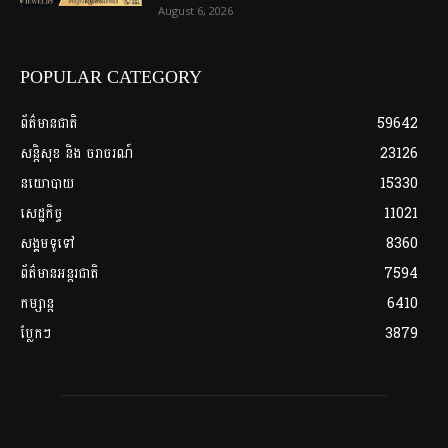
August 6, 2026
POPULAR CATEGORY
ព័ត៌មានជាតិ
59642
សន្តិសុខ និង ចរាចរណ៍
23126
នយោបាយ
15330
សេដ្ឋកិច្ច
11021
សង្គមទូទៅ
8360
ព័ត៌មានអន្តរជាតិ
7594
កម្សាន្ត
6410
ប្លែកៗ
3879