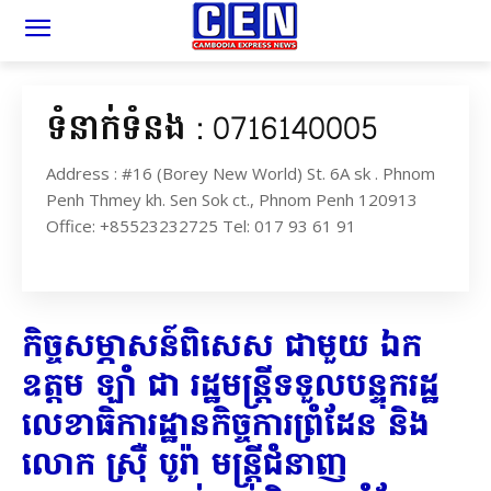
ទំនាក់ទំនង : 0716140005
Address : #16 (Borey New World) St. 6A sk . Phnom
Penh Thmey kh. Sen Sok ct., Phnom Penh 120913
Office: +85523232725 Tel: 017 93 61 91
កិច្ចសម្ភាសន៍ពិសេស ជាមួយ ឯក
ឧត្តម ឡាំ ជា រដ្ឋមន្ត្រីទទួលបន្ទុករដ្ឋ
លេខាធិការដ្ឋានកិច្ចការព្រំដែន និង
លោក ស្រ៊ឺ បូរ៉ា មន្ត្រីជំនាញ