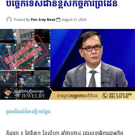
បច្ចេកទេសជាន់ខ្ពស់កិច្ចការព្រំដែន
Posted By
Pen Srey Neat
August 31, 2024
ចូលមើលព័ត៌មានថ្មីៗបន្ថែម
ភ្នំពេញ ៖ ថ្ងៃទី៣១ ខែសីហា ឆ្នាំ២០២៤ រដ្ឋលេខាធិការដ្ឋានកិច្ច