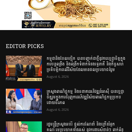
EDITOR PICKS
កម្ពុជានិងបែលហ្ស៊ិក បានបញ្ជាក់ជាថ្មីនូវការប្តេជ្ញាចិត្តក្នុង
ការបន្តពង្រឹង និងពង្រីកទំនាក់ទំនងទ្វេភាគី និងកិច្ចសហ
ប្រតិបត្តិការលើវិស័យដែលមានផលប្រយោជន៍រួម
August 6, 2026
ក្រសួងពាណិជ្ជកម្ម និងធនាគារអភិវឌ្ឍន៍អាស៊ី បានប្តេជ្ញា
ចិត្តរួមក្នុងការជំរុញការអភិវឌ្ឍវិស័យពាណិជ្ជកម្មប្រកប
ដោយចីរភាព
August 6, 2026
រដ្ឋមន្ត្រីក្រសួងអប់រំ ផ្ដល់ការណែនាំ និងក្រើនរំឭក
គណៈមេប្រយោគទាំងអស់ នូវការងារសំខាន់ៗ ពាក់ព័ន្ធ