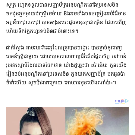
សូត្រ រហូតទទួលបានសញ្ញាប័ត្រអនុបណ្ឌិតនៅឯប្រទេសចិន
មកជូនអ្នកម្តាយជាស្រ្តីមេម៉ាយ និងអមទាំងបទចម្រៀងអប់រំដ៏មាន
អត្ថន័យជ្រាលជ្រៅ បានអង្រួនបេះដូងមនុស្សជាច្រើន ដែលឃើញ
ហើយទឹកភ្នែកហូរទប់មិនជាប់នោះទេ។
ជាក់ស្តែង តាមរយៈវីដេអូដែលត្រូវបានបង្ហោះ បានភ្ជាប់នូវពាក្យ
ពេចន៍ស្រ្តីជាម្តាយ ដោយបានពោលពាក្យដ៏រំភើបរំជួលចិត្ត ទៅកាន់
រូបថតស្វាមីដែលបានចែកឋាន យ៉ាងដូច្នេះថា «ប៉ាអើយ កូនយើង
រៀនចប់អនុបណ្ឌិតនៅប្រទេសចិន កូនយកសញ្ញាប័ត្រ មកជូនប៉ា
ម៉ាក់ហើយ សូមប៉ាងាកក្រោយ អោយពរកូនយើងណា៎ប៉ា»។