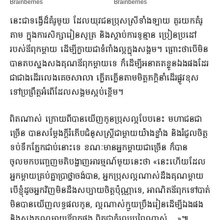
នេះជាទង្វើដ៏គំរូមួយ ដែលយុវជនប្រុសស្រីទាំងឡាយ គួរយកគំរូ
តាម ក្នុងការសិក្សារៀនសូត្រ និងស្តាប់ការទូន្មាន ប្រៀនប្រដៅ
របស់ឪពុកម្តាយ ដើម្បីក្លាយជាទំពាំងល្អក្នុងសង្គម។ ព្រោះថាបើមិន
បានតបស្នងសងគុណឪពុកម្តាយទេ ក៏ដើម្បីអនាគតខ្លួនឯងផងដែរ
ជាជាងដើរលេងគេចសាលា ភ្លើតភ្លើនតាមមិត្តភក្តិនាំដើរផ្លូវខុស
ទៅប្រព្រឹត្តអំពើដែលសង្គមស្អប់ខ្ពើម។
ពិតណាស់ ក្រោយពីបានឃើញកូនប្រុសល្អបែបនេះ មហាជនជា
ច្រើន បានសម្តែងក្តីរំភើបជំនួសស្រ្តីជាម្តាយយ៉ាងខ្លាំង និងរំជួលចិត្ត
ទប់ទឹកភ្នែកជាប់នោះទេ ខណៈមានអ្នកម្តាយជាច្រើន ក៏បាន
ចូលមកបញ្ចេញមតិបង្ហាញអារម្មណ៍មួយនេះថា «នេះហើយដែល
អ្នកម្ដាយគ្រប់គ្នាប្រាថ្នាចង់បាន, អ្នកប្រុសល្អណាស់ដឹងគុណម្ដាយ
បើខ្ញុំដូចអ្នកវិញមិនដឹងសប្បាយចិត្តប៉ុណ្ណាទេ, អាណិតឪពុកទៅបាត់
មិនបានឃើញលទ្ធផលកូន, ល្អណាស់ក្មួយប្រឺងរៀនដើម្បីឯងផង
និងសងគុណម្ដាយឪពុកផង ពិតជាគំរូល្អប្រពៃណាស់,…»៕