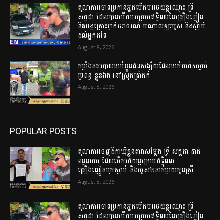
តុលាការចោទប្រកាន់អ្នកបើកបររថយន្តឈ្មោះ ទ្រី
សក្កដា ដែលបានបើកបរក្រោមឥទ្ធិពលនៃគ្រឿងញៀន
និងបង្កគ្រោះថ្នាក់ចរាចរណ៍ បណ្តាលឲ្យរបួស និងស្លាប់
ដល់អ្នកដទៃ
August 8, 2026
កម្លាំងនគរបាលចាប់ខ្លួនជនសង្ស័យដែលចាក់ចាក់សម្លាប់
ប្រពន្ធ ខ្លួនឯង នៅស្រុកត្រាំកក់
August 8, 2026
POPULAR POSTS
តុលាការចេញដីកាឃុំខ្លួនតារាសម្តែង ទ្រី សក្កដា ដាក់
ពន្ធនាគារ ដែលបើករថយន្តក្រោមឥទ្ធិពល
គ្រឿងញៀនបុកស្លាប់ និងរបួស២នាក់ម្តាយកូនស្រី
August 8, 2026
តុលាការចោទប្រកាន់អ្នកបើកបររថយន្តឈ្មោះ ទ្រី
សក្កដា ដែលបានបើកបរក្រោមឥទ្ធិពលនៃគ្រឿងញៀន