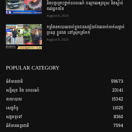
និងបង្កគ្រោះថ្នាក់ចរាចរណ៍ បណ្តាលឲ្យរបួស និងស្លាប់
ដល់អ្នកដទៃ
August 8, 2026
កម្លាំងនគរបាលចាប់ខ្លួនជនសង្ស័យដែលចាក់ចាក់សម្លាប់
ប្រពន្ធ ខ្លួនឯង នៅស្រុកត្រាំកក់
August 8, 2026
POPULAR CATEGORY
ព័ត៌មានជាតិ
59673
សន្តិសុខ និង ចរាចរណ៍
23141
នយោបាយ
15342
សេដ្ឋកិច្ច
11025
សង្គមទូទៅ
8360
ព័ត៌មានអន្តរជាតិ
7594