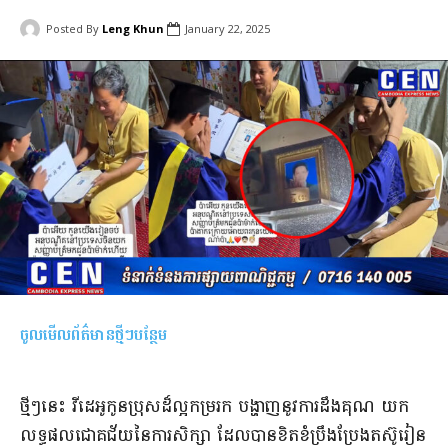
Posted By
Leng Khun
January 22, 2025
ចូលមើលព័ត៌មានថ្មីៗបន្ថែម
ថ្មីៗនេះ វីដេអូកូនប្រុសដ៏ល្អកម្ររក បង្ហាញនូវការដឹងគុណ យក
លទ្ធផលជោគជ័យនៃការសិក្សា ដែលបានខិតខំប្រឹងប្រែងតស៊ូរៀន