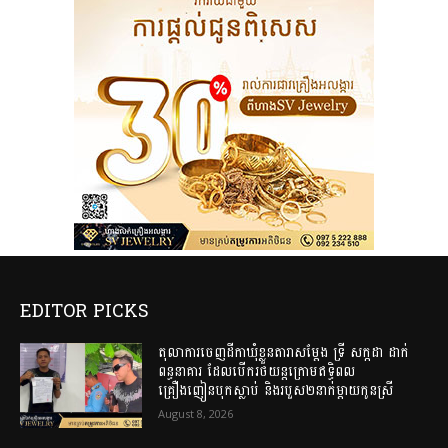
EDITOR PICKS
តុលាការចេញដីកាឃុំខ្លួនតារាសម្តែង ទ្រី សក្កដា ដាក់
ពន្ធនាគារ ដែលបើករថយន្តក្រោមឥទ្ធិពល
គ្រឿងញៀនបុកស្លាប់ និងរបួស២នាក់ម្តាយកូនស្រី
August 8, 2026