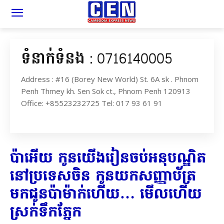
ទំនាក់ទំនង : 0716140005
Address : #16 (Borey New World) St. 6A sk . Phnom
Penh Thmey kh. Sen Sok ct., Phnom Penh 120913
Office: +85523232725 Tel: 017 93 61 91
ប៉ាអើយ កូនយើងរៀនចប់អនុបណ្ឌិត​
នៅ​ប្រទេស​ចិន កូន​យក​សញ្ញា​ប័ត្រ
មក​ជូន​ប៉ា​ម៉ាក់​ហើយ​… មើល​ហើយ​
ស្រក់​ទឹក​ភ្នែក