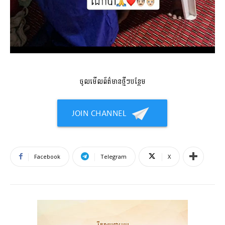
ចូលមើលព័ត៌មានថ្មីៗបន្ថែម
Facebook
Telegram
X