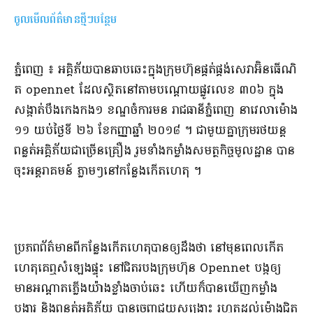
ចូលមើលព័ត៌មានថ្មីៗបន្ថែម
​ភ្នំពេញ ​៖ អគ្គិភ័យ​បាន​ឆាបឆេះ​ក្នុង​ក្រុមហ៊ុន​ផ្គត់ផ្គង់​សេវា​អ៊ិន​ធើ​ណិ​
ត opennet ដែល​ស្ថិតនៅ​តាម​បណ្ដោយ​ផ្លូវ​លេខ ៣០៦ ក្នុង​
សង្កាត់​បឹង​កេងកង​១ ខណ្ឌចំការមន រាជធានី​ភ្នំពេញ នា​វេលា​ម៉ោង
១១ យប់​ថ្ងៃ​ទី ២៦ ខែ​កញ្ញា​ឆ្នាំ ២០១៨ ។ ជាមួយ​គ្នា​ក្រុម​រថយន្ត​
ពន្លត់​អគ្គិភ័យ​ជាច្រើន​គ្រឿង រួម​ទាំង​កម្លាំង​សមត្ថកិច្ច​មូលដ្ឋាន បាន​
ចុះ​អន្តរាគមន៍ ភ្លាមៗ​នៅ​កន្លែងកើតហេតុ ។​
​ប្រភព​ព័ត៌មាន​ពី​កន្លែងកើតហេតុ​បានឲ្យដឹងថា នៅ​មុនពេល​កើត
ហេតុ​គេ​ឮ​សំឡេង​ផ្ទុះ នៅ​ជិត​របង​ក្រុមហ៊ុន Opennet បង្ក​ឲ្យ
មាន​អណ្តាត​​ភ្លើង​យ៉ាងខ្លាំង​ចាប់ឆេះ ហើយក៏​បាន​ឃើញ​កម្លាំង​
បង្ការ និង​ពន្លត់​អគ្គិភ័យ បាន​ចេញ​ជួយសង្គ្រោះ រហូតដល់​ម៉ោង​ជិត​