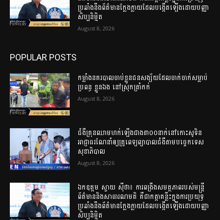
ប្រឆាំងនឹងព័ត៌មានក្លែងក្លាយដែលបង្កើតឡើងដោយបញ្ញា
សិប្បនិម្មិត
August 8, 2026
POPULAR POSTS
កម្លាំងនគរបាលចាប់ខ្លួនជនសង្ស័យដែលចាក់ចាក់សម្លាប់
ប្រពន្ធ ខ្លួនឯង នៅស្រុកត្រាំកក់
August 8, 2026
ជំងឺគ្រុនឈាមហក់ឡើងជាង៣០០នាក់នៅកោះសូទិន
អាជ្ញាធរណែនាំឲ្យគ្រូពេទ្យព្យាបាលជំងឺតាមបច្ចេកទេស
សុខាភិបាល
August 8, 2026
ឯកឧត្តម ស្វាយ ស៊ីថា៖ ការពង្រឹងសមត្ថភាពរបស់មន្ត្រី
ព័ត៌មាននិងសាធារណមតិ គឺជាកត្តាគន្លឹះក្នុងការប្រយុទ្ធ
ប្រឆាំងនឹងព័ត៌មានក្លែងក្លាយដែលបង្កើតឡើងដោយបញ្ញា
សិប្បនិម្មិត