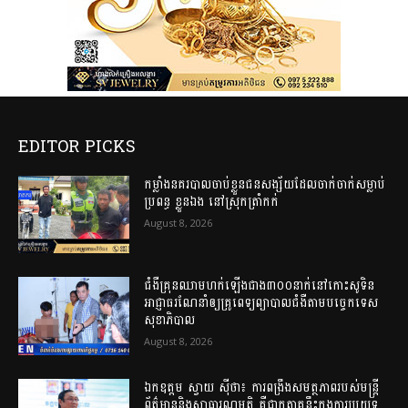
EDITOR PICKS
កម្លាំងនគរបាលចាប់ខ្លួនជនសង្ស័យដែលចាក់ចាក់សម្លាប់
ប្រពន្ធ ខ្លួនឯង នៅស្រុកត្រាំកក់
August 8, 2026
ជំងឺគ្រុនឈាមហក់ឡើងជាង៣០០នាក់នៅកោះសូទិន
អាជ្ញាធរណែនាំឲ្យគ្រូពេទ្យព្យាបាលជំងឺតាមបច្ចេកទេស
សុខាភិបាល
August 8, 2026
ឯកឧត្តម ស្វាយ ស៊ីថា៖ ការពង្រឹងសមត្ថភាពរបស់មន្ត្រី
ព័ត៌មាននិងសាធារណមតិ គឺជាកត្តាគន្លឹះក្នុងការប្រយុទ្ធ