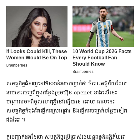
សមត្ថកិច្ច​ជំនាញ​នៅ​មិនទាន់​អាច​បញ្ជាក់​ថា ចំពោះ​អគ្គិភ័យ​ដែល​
ឆាបឆេះ​ចេញពី​ក្នុង​កន្លែង​ក្រុមហ៊ុន openet ខាងលើ​នេះ​
បណ្តាល​មកពី​មូលហេតុ​អ្វី​នៅ​ឡើយ​ទេ ដោយ ពេលនេះ
សមត្ថកិច្ច​កំពុងតែ​ធ្វើ​ការស្រាវជ្រាវ និង​ធ្វើការ​បញ្ជាក់​បន្ថែម​ទៀត​
ផងដែរ ។​
គួរ​បញ្ជាក់​ផង​ដែរ​ថា សមត្ថកិច្ច​ប្រើប្រាស់​រថយន្ត​ពន្លត់​អគ្គិភ័យ​ជា