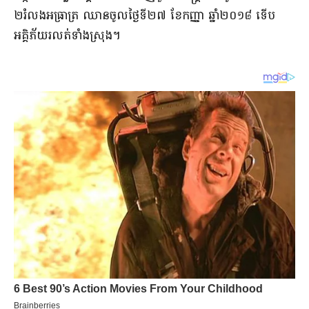
២​រំលង​អធ្រាត្រ ឈានចូល​ថ្ងៃ​ទី​២៧ ខែ​កញ្ញា ឆ្នាំ​២០១៨ ទើប​
អគ្គិភ័យ​រលត់​ទាំងស្រុង​។​