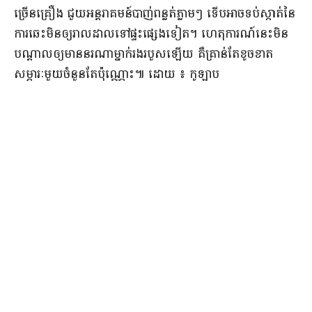
ច្រើន​គ្រឿង ជួយ​អន្តរាគមន៍​បាញ់​ពន្លត់​ភ្លាមៗ ទើប​អាច​ទប់ស្កាត់​នៃ​
ការឆេះ​មិន​ឲ្យ​រាលដាល​ទៅ​ផ្ទះ​ផ្សេង​ទៀត​។ ហេតុការណ៍​នេះ​មិន​
បណ្តាលឲ្យ​មាន​នរណា​ម្នាក់​រងរបួស​ឡើយ គឺ​គ្រាន់តែ​ខូចខាត​
សម្ភារៈ​មួយចំនួន​តែប៉ុណ្ណោះ​៕ ​ដោយ ​៖ ​កូឡាប​