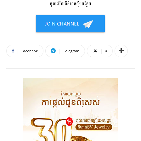
ចូលមើលព័ត៌មានថ្មីៗបន្ថែម
Facebook
Telegram
X