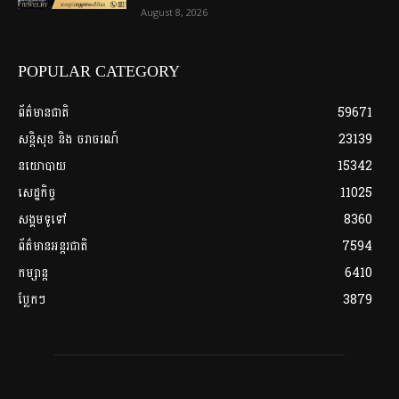
August 8, 2026
POPULAR CATEGORY
ព័ត៌មានជាតិ
59671
សន្តិសុខ និង ចរាចរណ៍
23139
នយោបាយ
15342
សេដ្ឋកិច្ច
11025
សង្គមទូទៅ
8360
ព័ត៌មានអន្តរជាតិ
7594
កម្សាន្ត
6410
ប្លែកៗ
3879