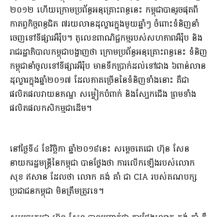
២០១២ ហើយ​ក្រោម​ប្រព័ន្ធ​អនុគ្រោះ​ពន្ធ​នេះ កម្ពុជា​បាន​រួចផុត​ពី​
កាតព្វកិច្ច​ពន្ធ​ជិត ៧​រយ​លាន​ដុល្លារ​ក្នុង​មួយឆ្នាំៗ ចំពោះ​ទំនិញ​នាំ
ចេញ​ទៅ​ទីផ្សារ​អឺរ៉ុប​។ តួលេខ​ពាណិជ្ជកម្ម​របស់​សហភាព​អឺរ៉ុប និង​
រាជរដ្ឋាភិបាល​កម្ពុជា​បង្ហាញថា ក្រោម​ប្រព័ន្ធ​អនុគ្រោះ​ពន្ធ​នេះ ទំនិញ​
កម្ពុជា​នាំ​ចូល​ទៅ​ទីផ្សារ​អឺរ៉ុប មាន​ទឹកប្រាក់​ដល់​ទៅ​ជាង ៦​ពាន់​លាន​
ដុល្លារ​ក្នុង​ឆ្នាំ​២០១៧ ដែល​ភាគច្រើន​នៃ​ទំនិញ​ទាំងនោះ គឺ​ជា​
ផលិតផល​វាយ​ន​ភណ្ឌ សម្លៀក​បំពាក់ និង​ស្បែកជើង ព្រមទាំង​
ផលិតផល​កសិកម្ម​ជាដើម​។​
​នៅ​ថ្ងៃ​ទី​៤ ខែវិច្ឆិកា ឆ្នាំ​២០១៨​នេះ សម្តេច​តេជោ ហ៊ុន សែន
នាយករដ្ឋមន្ត្រី​នៃ​កម្ពុជា បាន​ថ្លែងថា ​ការលើកឡើង​របស់​លោក
សុខ ឥសាន ដែលថា លោក គង់ គាំ ជា CIA របស់​គណបក្ស​
ប្រជាជន​កម្ពុជា មិន​ត្រឹមត្រូវ​ទេ​។