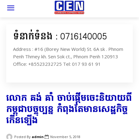
ទំនាក់ទំនង : 0716140005
Address : #16 (Borey New World) St. 6A sk . Phnom
Penh Thmey kh. Sen Sok ct., Phnom Penh 120913
Office: +85523232725 Tel: 017 93 61 91
លោក គង់ គាំ ចាប់ផ្តើម​ចេះ​និយាយ​ពី​
កម្ពុជា​បច្ចុប្បន្ន កំពុងតែ​មាន​សេដ្ឋកិច្ច​
កើនឡើង​
Posted By
admin
November 5, 2018