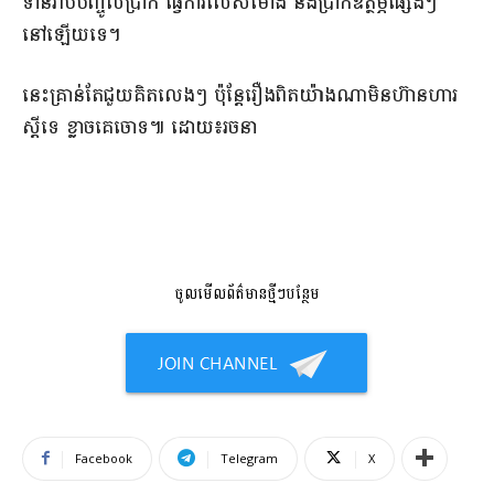
ទាន់​រាប់បញ្ចូល​ប្រាក់ ធ្វើការ​លើស​ម៉ោង និង​ប្រាក់ឧត្ថម្ភ​ផ្សេងៗ​
នៅឡើយ​ទេ​។
​នេះ​គ្រាន់តែ​ជួយ​គិត​លេងៗ ប៉ុន្តែ​រឿង​ពិត​យ៉ាងណា​មិន​ហ៊ាន​ហារ​
ស្តីទេ ខ្លាច​គេ​ចោទ​៕​ ​ដោយ​៖​រចនា​
ចូលមើលព័ត៌មានថ្មីៗបន្ថែម
Facebook
Telegram
X