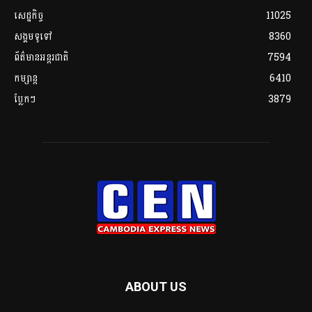
សេដ្ឋកិច្ច
11025
សង្គមទូទៅ
8360
ព័ត៌មានអន្តរជាតិ
7594
កម្សាន្ត
6410
ប្លែកៗ
3879
ABOUT US