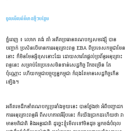
ចូលមើលព័ត៌មានថ្មីៗបន្ថែម
​ភ្នំពេញ ៖ លោក គង់ គាំ អតីត​ប្រធាន​គណបក្ស​សមរង្ស៊ី បាន
បញ្ជាក់ ប្រសិនបើ​មាន​ការអនុគ្រោះ​ពន្ធ EBA ​ពី​ប្រទេស​កម្ពុជា​មែន​
នោះ ក៏​មិនមែន​អ្វី​ខុស​នោះដែរ ដោយសារ​តែ​ផ្ដល់​ប្រព័ន្ធ​អនុគ្រោះ​
ពន្ធ​នេះ សម្រាប់​តែ​ប្រទេស​មិនទាន់​សេដ្ឋកិច្ច រីកចម្រើន តែ
ប៉ុណ្ណោះ ហើយ​កម្ពុជា​បច្ចុប្បន្ន​កម្ពុជា កំពុងតែ​មាន​សេដ្ឋកិច្ច​កើន
ឡើង​។​
​អតីត​មេដឹកនាំ​គណបក្ស​ប្រឆាំង​មួយ​នេះ បាន​ថ្លែងថា អំពី​បញ្ហា​ដក​
ការអនុគ្រោះ​ពន្ធ​អី ​ពី​សហភាព​អឺរ៉ុប​នេះ ក៏​យើង​ប្រាកដ​ហើយ​ថា វា​
មាន​មតិ​ជាតិ និង​អន្ដរជាតិ ដូច្នេះ​ខ្ញុំ​មើល​ទៅ​មិន​ដូច អ្នក​ចង់​បំពុល ​