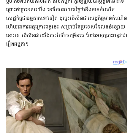
ឬថា​ក៏​ចង់​បំភ័យ​ដល់​ជាតិ ដល់​កម្មករ គួរឲ្យ​ព្រួយបារម្ភ​ខ្លាំង​នោះ​ទេ
ព្រោះថា​ប្រទេស​យើង នៅ​តែ​គេ​វាយតម្លៃថា​នឹង​មាន​កំណើត​
សេដ្ឋកិច្ច​ជាធម្មតា​តទៅទៀត ដូច្នេះ​បើ​សិន​ជា​សេដ្ឋកិច្ច​មាន​កំណើន
ហើយ​ជា​ការអនុគ្រោះ​ពន្ធ​នេះ ​សម្រាប់​តែ​ប្រទេស​ដែល​ទន់ខ្សោយ​
នោះ​ទេ បើសិនជា​យើង​ចេះ​តែ​រីកចម្រើន​គេ លែង​អនុគ្រោះ​ពន្ធ​វា​ជា​
រឿង​ធម្មតា​។​