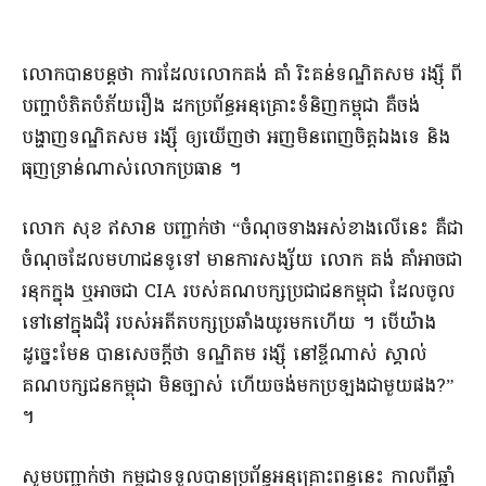
​លោក​បាន​បន្តថា ការដែល​លោក​គង់ គាំ រិះគន់​ទណ្ឌិត​សម រង្ស៊ី ពី​
បញ្ហា​បំភិតបំភ័យ​រឿង ដក​ប្រព័ន្ធ​អនុគ្រោះ​ទំនិញ​កម្ពុជា គឺ​ចង់​
បង្ហាញ​ទណ្ឌិត​សម រង្ស៊ី ឲ្យឃើញថា អញ​មិន​ពេញចិត្ត​ឯង​ទេ និង​
ធុញទ្រាន់​ណាស់​លោក​ប្រធាន ។​
​លោក សុខ ឥសាន បញ្ជាក់ថា “​ចំណុច​ទាង​អស់​ខាងលើនេះ គឺជា​
ចំណុច​ដែល​មហាជន​ទូទៅ មាន​ការសង្ស័យ លោក គង់ គាំ​អាច​ជា​
រនុកក្នុង ឬ​អាចជា CIA របស់​គណបក្ស​ប្រជាជន​កម្ពុជា ដែល​ចូល​
ទៅ​នៅ​ក្នុង​ជំរុំ របស់​អតីត​បក្សប្រឆាំង​យូរ​មក​ហើយ ។ បើ​យ៉ាង​
ដូច្នេះ​មែន បានសេចក្តីថា ទណ្ឌិត​ម រង្ស៊ី នៅ​ខ្ចី​ណាស់ ស្គាល់​
គណបក្ស​ជនកម្ពុជា មិន​ច្បាស់ ហើយ​ចង់​មក​ប្រឡង​ជាមួយ​ផង​?”​
។​
​សូមបញ្ជាក់​ថា កម្ពុជា​ទទួលបាន​ប្រព័ន្ធ​អនុគ្រោះ​ពន្ធ​នេះ កាលពី​ឆ្នាំ​