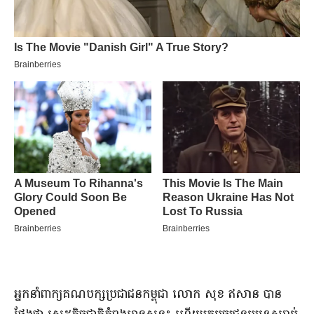
​អ្នកនាំពាក្យ​គណបក្ស​ប្រជាជន​កម្ពុជា លោក សុខ ឥសាន បាន​