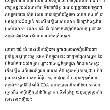
​សម្តេច​តេជោ ហ៊ុន សែន បានបញ្ជាក់​ថា ការ​ថ្លែង​លោក គង់ គាំ គឺ​
ចេញ​ឆន្ទៈ​របស់​លោក​ពិត ​មិន​ពាក់ព័ន្ធ គណបក្ស​ប្រជាជន​កម្ពុជា​។​​
សម្តេច​តេជោ ហ៊ុន សែន បាន​បញ្ជាក់បន្ថែម​ថា លោក គង់ គាំ ជា​
មនុស្ស​ចេះដឹង​ម្នាក់ ​ការលើកឡើង​របស់​លោក គឺ​ចេញពី​ឆន្ទៈ​ពិត​
របស់​លោក​។ លោក គង់ គាំ ​បាន​ចាកចេញ​ពី​គណបក្ស​ប្រជាជន​
កម្ពុជា ជា​ផ្លូវការ ដោយ​មាន​លិខិត​ត្រឹមត្រូវ​។
​លោក គង់ គាំ បាន​លើកឡើង​ថា អ្នក​ដែល​បារម្ភ​រឿង​អឺរ៉ុប​ដក​
ប្រព័ន្ធ អនុគ្រោះ​ពន្ធ EBA ពី​កម្ពុជា​នោះ ជា​ក្រុម​បំពុល​សង្គម ​និង​
បំភិតបំភ័យ​ដល់​កម្មករ ព្រោះថា​សេដ្ឋកិច្ចកម្ពុជា កំពុង​មាន​សន្ទុះ​
កើនឡើង ហើយ​ធុរកិច្ច​ជនបរទេស នឹង​បន្ដ​រកស៊ី​នៅ​កម្ពុជា ​ហើយ​
ប្រទេស​ក្នុង​សហគមន៍​អឺរ៉ុប ក៏​បាន​បង្ហាញ​ជំហរ​ខុសៗ​គ្នា​ចំពោះ​
កម្ពុជា​។ ក្រៅពី​ថ្លែង​អំពី EBA លោក​បាន​លើកឡើង​ថា ​ការបោះ​
ឆ្នោត​គឺ​បាន​ធ្វើ​ឡើង​យ៉ាង​ពិតប្រាកដ មិន​ក្លែងក្លាយ​ដូច​ក្រុមប្រឆាំង​
ចោទ​នោះឡើយ​។​