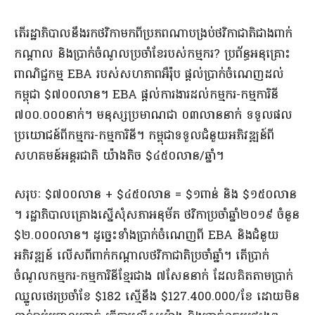
តើ​រដ្ឋាភិបាល​នឹង​រក​ថវិកា​មកពី​ប្រភព​ណា​បង្រប់​ថវិកាជាតិ​ជាង​ពាក់
កណ្តាល និង​ប្រាក់​ចំណូល​ប្រចាំខែ​របស់​កម្មករ​? ប្រព័ន្ធ​អនុគ្រោះ​
ពាណិជ្ជកម្ម EBA របស់​សហភាព​អឺរ៉ុប ផ្តល់​ប្រាក់​ចំណេញ​ដល់​
កម្ពុជា $៧០០​លាន​។ EBA ផ្តល់​ការងារ​ដល់​កម្មករ​-​កម្មការិនី
៧០០.០០០​នាក់​។ មនុស្ស​ប្រមាណ​ជា ០៣​លាន​នាក់ ទទួល​ផល
ប្រយោជន៍​ពី​កម្មករ​-​កម្មការិនី​។ កម្ពុជា​ទទួល​ជំនួយ​អភិវឌ្ឍន៍​ពី​
សហគមន៍​អន្តរជាតិ យ៉ាងតិច $៤៥០​លាន​/​ឆ្នាំ​។​
សរុបៈ $៧០០​លាន + $៤៥០​លាន = $១​ពាន់ និង $១៥០​លាន​
។ រដ្ឋាភិបាល​គ្រោង​ស្នើ​សុំ​សភា​អនុម័ត ថវិកា​ប្រចាំឆ្នាំ​២០១៩ ចំនួន
$២.០០០​លាន​។ ដូច្នេះ​ទាំង​ប្រាក់​ចំណេញ​ពី EBA និង​ជំនួយ​
អភិវឌ្ឍន៍ លើសពី​ពាក់កណ្តាល​ថវិកាជាតិ​ប្រចាំឆ្នាំ​។ តើ​ប្រាក់​
ចំណូល​កម្មករ​-​កម្មការិនី​ខ្មែរ​ជាង ៧​សែន​នាក់ ដែល​គិត​តាម​ប្រាក់​
ឈ្នួល​ថេរ​ប្រចាំខែ $182 ស្មើនឹង $127.400.000/​ខែ ដោយ​មិន​