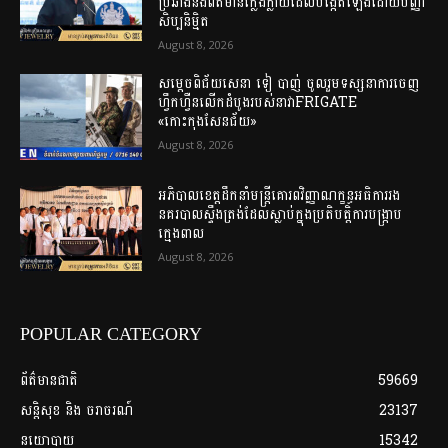
ប្រឆាំងនឹងព័ត៌មានក្លែងក្លាយដែលបង្កើតឡើងដោយបញ្ញា
សិប្បនិម្មិត
August 8, 2026
សម្តេចពិជ័យសេនា ទៀ បាញ់ ចូលរួមទស្សនាការចេញ
ហ្វឹកហ្វឺនលើកដំបូងរបស់នាវាFRIGATE
«កោះកុងសែនជ័យ»
August 8, 2026
អភិបាលខេត្តដឹកនាំមន្ត្រីគោរពវិញ្ញាណក្ខន្ធអធិការរង
នគរបាលស្ទឹងត្រង់ដែលស្លាប់ក្នុងប្រតិបត្តិការបង្ក្រាប
ក្មេងពាល
August 8, 2026
POPULAR CATEGORY
ព័ត៌មានជាតិ
59669
សន្តិសុខ និង ចរាចរណ៍
23137
នយោបាយ
15342