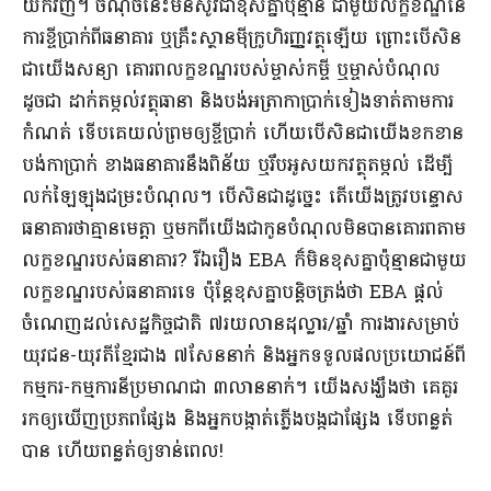
យក​វិញ​។ ចំណុច​នេះ​មិនសូវ​ជា​ខុស​គ្នា​ប៉ុន្មាន ជាមួយ​លក្ខខណ្ឌ​នៃ​
ការ​ខ្ចីប្រាក់​ពី​ធនាគារ ឬ​គ្រឹះស្ថាន​ម៉ីក្រូហិរញ្ញវត្ថុ​ឡើយ ព្រោះ​បើសិន
ជា​យើង​សន្យា គោរព​លក្ខខណ្ឌ​របស់​ម្ចាស់​កម្ចី ឬ​ម្ចាស់បំណុល
ដូចជា ដាក់​តម្កល់​វត្ថុ​ធានា និង​បង់​អត្រា​កា​ប្រាក់​ទៀងទាត់​តាម​ការ
កំណត់ ទើប​គេ​យល់ព្រម​ឲ្យ​ខ្ចីប្រាក់ ហើយ​បើសិនជា​យើង​ខកខាន​
បង់កា​ប្រាក់ ខាង​ធនាគារ​នឹង​ពិន័យ ឬ​រឹបអូស​យក​វត្ថុ​តម្កល់ ដើម្បី​
លក់ឡៃ​ឡុង​ជម្រះបំណុល​។ បើសិនជា​ដូច្នេះ តើ​យើង​ត្រូវ​បន្ទោស​
ធនាគា​រថា​គ្មាន​មេត្តា ឬ​មក​ពី​យើង​ជា​កូនបំណុល​មិនបាន​គោរព​តាម​
លក្ខខណ្ឌ​របស់​ធនា​គារ​? រី​ឯ​រឿង EBA ក៏​មិន​ខុស​គ្នា​ប៉ុន្មាន​ជាមួយ​
លក្ខខណ្ឌ​របស់​ធ​នាគារ​ទេ ប៉ុន្តែ​ខុស​គ្នា​បន្តិច​ត្រង់​ថា EBA ផ្តល់​
ចំណេញ​ដល់​សេដ្ឋកិច្ចជាតិ ៧​រយ​លាន​ដុល្លារ​/​ឆ្នាំ ការងារ​សម្រាប់​
យុវជន​-​យុវតី​ខ្មែរ​ជាង ៧​សែន​នាក់ និង​អ្នកទទួល​ផលប្រយោជន៍​ពី​
កម្មករ​-​កម្ម​ការ​នី​ប្រមាណ​ជា ៣​លាន​នាក់​។ យើង​សង្ឃឹងថា គេ​គួរ​
រកឲ្យឃើញ​ប្រភព​ផ្សែង និង​អ្នក​បង្កាត់ភ្លើង​បង្ក​ជា​ផ្សែង ទើប​ពន្លត់​
បាន ហើយ​ពន្លត់​ឲ្យទាន់ពេល​!