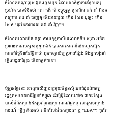
​ចំណែក​បណ្តាញ​សង្គម​ហ្វេ​សប៊ុក ដែល​មាន​និន្នាការ​គាំទ្រ​បក្ស
ប្រឆាំង បាន​ខំ​មិន​ថា “​តា គង់ គាំ បច្ចុប្បន្ន ខុស​ពី​តា គង់ គាំ ពីមុន
ឥឡូវ​តា គង់ គាំ ចេញមុខ​និយាយ​ជួយ ហ៊ុន សែន ដូច្នេះ ហ៊ុន​
សែន ត្រូវតែ​ការពារ​តា គង់ គាំ វិញ​”​។​
​ចំណែក​លោក​ម៊ុ​ត ចន្ថា នាយខុទ្ទកាល័យ​លោក​កឹម សុខា អតីត​
ប្រធាន​គណបក្ស​សង្គ្រោះ​ជាតិ បាន​សរសេរ​លើ​ផេក​ហ្វេស​ប៊ុក
កាលពី​ថ្ងៃ​ទី​៣​ខែវិច្ឆិកា​ថា គួរ​រកឲ្យឃើញ​ប្រភព​ផ្សែង និង​អ្នក​បង្កាត់
ភ្លើង​បង្ក​ជា​ផ្សែង ទើប​ពន្លត់​បាន​។​
​ប៉ុន្មាន​ថ្ងៃនេះ សង្កេត​ឃើញ​បក្ស​មួយចំនួន​សុំ​ណាត់ជួប​ឯកអគ្គ
រដ្ឋទូត​សហភាព​អឺរ៉ុប្រ​ចាំកម្ពុជា ដើម្បី​អ្វី​ដែល​ហៅថា ជា​ការស្វែង
យល់​អំពី​គម្រោង​ដក​ប្រព័ន្ធ​អនុគ្រោះ​ពាណិជ្ជកម្ម នៅក្រោម​គ្រោង
ការណ៍ “​អ្វីៗ​ទាំងអស់​ ​លើកលែង​តែ​សព្វាវុធ​” ឬ “EBA”​។ គួរតែ​