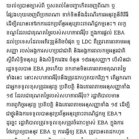
យល់​ឲ្យបាន​ច្បាស់​ពី ឬ​សគល់​នៃ​បញ្ហា​កើតចេញ​ពី​ណា ឬ​
ផ្សែងហុយ​ចេញ​ពី​ប្រភព​ណា ទាក់ទិន​នឹង​ដំណើរការ​អនុវត្ត​នីតិ​វិធី
ដើម្បី​ឈាន​ទៅរក​ការដក​ប្រព័ន្ធ​អនុគ្រោះ​ពាណិជ្ជកម្ម​នេះ​។ លក្ខ
ខណ្ឌ​ដែល​ជា​គុណ​តម្លៃ​របស់​សហភាព​អឺរ៉ុប ក្នុង​ការផ្តល់ EBA
ដល់​ប្រទេស​ដែល​អភិវឌ្ឍន៍​តិច​បំផុត ឬ LDC គឺ​ត្រូវ​គោរព​តាម​អនុ
សញ្ញា របស់​អង្គការសហប្រជាជាតិ និង​អង្គការ​ពលកម្ម​អន្តរជាតិ
ស្តីពី​សិទ្ធិ​មនុស្ស និង​សិទ្ធិ​ការងារ ចំនួន ១៥​អនុសញ្ញា​។ បើសិនជា​
រដ្ឋ​ទទួលបាន EBA រួចហើយ ខកខាន​មិន​គោរព​តាម​គុណ​តម្លៃ​
ទាំងនេះ នោះ​សហភាព​អឺរ៉ុប​នឹង​ត្រូវ​ដកហូត​យក​វិញ​។ តើ​អ្នកណា​
ជា​អ្នក​ទទួលខុសត្រូវ​អនុវត្ត ប្រតិបត្តិ និង​គោរព​តាម​អនុសញ្ញា​ទាំង
១៥ ដែលជា​គុណ​តម្លៃ​របស់​សហភាព​អឺរ៉ុប​? រដ្ឋាភិបាល​មាន​
កាតព្វកិច្ច​អនុវត្ត ប្រតិបត្តិ និង​គោរព​តាម​អនុសញ្ញា​ទាំង ១៥ ដើម្បី​
ជា​ថ្នូរ​និង​ការទទួលបាន​នូវ​ប្រព័ន្ធ​អនុគ្រោះ​ពាណិជ្ជកម្ម EBA​។
ដូច្នេះ រដ្ឋាភិបាល​ត្រូវ​ទទួលខុសត្រូវ​ចំពោះ​ម្ចាស់ EBA ក្នុង​ការ
ថែរក្សា​ឲ្យបាន​នូវ EBA ឬ ការធ្វើឲ្យ EBA ត្រូវបាន​គេ​ដកហូត​