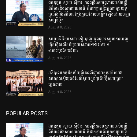
ឯកឧត្តម ស្វាយ ស៊ីថា៖ ការពង្រឹងសមត្ថភាពរបស់មន្ត្រី
ព័ត៌មាននិងសាធារណមតិ គឺជាកត្តាគន្លឹះក្នុងការប្រយុទ្ធ
ប្រឆាំងនឹងព័ត៌មានក្លែងក្លាយដែលបង្កើតឡើងដោយបញ្ញា
សិប្បនិម្មិត
August 8, 2026
សម្តេចពិជ័យសេនា ទៀ បាញ់ ចូលរួមទស្សនាការចេញ
ហ្វឹកហ្វឺនលើកដំបូងរបស់នាវាFRIGATE
«កោះកុងសែនជ័យ»
August 8, 2026
អភិបាលខេត្តដឹកនាំមន្ត្រីគោរពវិញ្ញាណក្ខន្ធអធិការរង
នគរបាលស្ទឹងត្រង់ដែលស្លាប់ក្នុងប្រតិបត្តិការបង្ក្រាប
ក្មេងពាល
August 8, 2026
POPULAR POSTS
ឯកឧត្តម ស្វាយ ស៊ីថា៖ ការពង្រឹងសមត្ថភាពរបស់មន្ត្រី
ព័ត៌មាននិងសាធារណមតិ គឺជាកត្តាគន្លឹះក្នុងការប្រយុទ្ធ