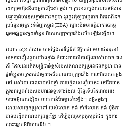
ថ្លែងថា សេដ្ឋកិច្ចជាតិ​កំពុង​មាន​សន្ទុះ ហើយ​ក្រុម​ធុរជន​បរទេស​រាប់​
រយ​ក្រុមហ៊ុន​នឹង​បន្ត​រកស៊ី​នៅ​កម្ពុជា ។ ប្រទេស​ក្នុង​សហគម​ន៍​បាន​
បង្ហាញ​ជំហរ​ខុសគ្នា​ចំពោះ​កម្ពុជា ដូច្នេះ​កុំឲ្យ​បារម្ភ​ពេក ពី​ករណី​ដក​
ប្រព័ន្ធ​អនុគ្រោះ​ទំនិញ​កម្ពុជា​(EBA) ព្រោះ​មិន​មាន​អ្វី​ជា​ការបារម្ភ
ដូច​មជ្ឈដ្ឋាន​មួយចំនួន ពិសេស​ក្រុមប្រឆាំង​លើកឡើង​ឡើយ​។​
​លោក សុខ ឥសាន បាន​ថ្លែង​នៅ​ថ្ងៃ​ទី​៤ វិច្ឆិកា​ថា មហាជន​ទូទៅ​
មាន​ការងឿងឆ្ងល់​យ៉ាង​ខ្លាំង ចំពោះ​ការលើកឡើង​របស់​លោក គង់
គាំ ដែលជា​អតីត​មន្ត្រីជាន់ខ្ពស់​របស់​គណបក្ស​ប្រជាជ​ន​កម្ពុជា បាន​
ផ្តាច់ខ្លួន​មក​រួមរស់​ជាមួយ​អតីត​គណបក្សប្រឆាំង កាលពីពេល​កន្លង​
ទៅ អស់​រយៈពេល​រាប់​សិប​ឆ្នាំ ការមន្ទិលសង្ស័យ​នេះ នៅតែ​មាន​
ក្នុង​អារម្មណ៍​របស់​មហាជន​ទូទៅ​ដដែល ប៉ុន្តែ​ទើប​តែ​ពេលនេះ
ភាពមន្ទិលសង្ស័យ ហាក់​កាន់តែច្បាស់​ឡើងៗ បន្តិច​ម្តងៗ
ដោយសារ​កូន​ប្រុស​ពៅ របស់លោក គង់ គាំ​គឺ​លោក គង់ ម៉ូ​នី​កា
បាន​បង្កើត​គណបក្ស​ឆន្ទៈ​ខ្មែរ ដើម្បី​ចូលរួម​ប្រកួតប្រជែង ក្នុង​ការ
បោះឆ្នោត​នីតិកាល​ទី​៦ ។​