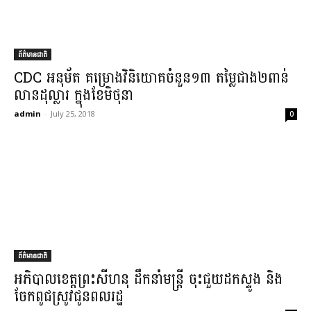
ព័ត៌មានជាតិ
CDC អនុម័ត គម្រោង​វិនិយោគ​ចំនួន​១៣ តម្លៃ​ជាង​២​ពាន់​
លាន​ដុល្លារ ​ក្នុងខែ​មិថុនា​
admin
-
July 25, 2018
0
ព័ត៌មានជាតិ
អភិបាលខេត្ត​ព្រះសីហនុ ដឹកនាំ​មន្ត្រី ចុះ​ជួយ​ដក​ស្ទូង និង​
ចែក​ពូជស្រូវ​ជូន​ពលរដ្ឋ​