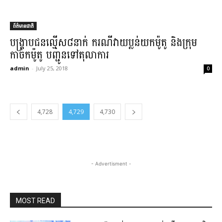
ព័ត៌មានជាតិ
​បង្ក្រាប​ជនល្មើស​៨​នាក់ ករណី​វាយ​ប្លន់​យក​ម៉ូតូ និង​ក្រុម​
កាច់ក​ម៉ូតូ បញ្ជូនទៅ​តុលាការ​
admin
-
July 25, 2018
0
4,728
4,729
4,730
- Advertisment -
MOST READ