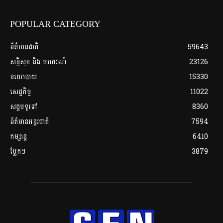
POPULAR CATEGORY
ព័ត៌មានជាតិ
59643
សន្តិសុខ និង ចរាចរណ៍
23126
នយោបាយ
15330
សេដ្ឋកិច្ច
11022
សង្គមទូទៅ
8360
ព័ត៌មានអន្តរជាតិ
7594
កម្សាន្ត
6410
ប្លែកៗ
3879