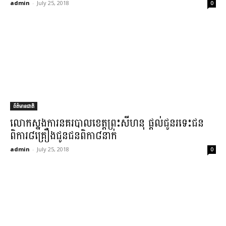
admin
-
July 25, 2018
0
ព័ត៌មានជាតិ
លោកស្នងការ​នគរបាល​ខេត្ត​ព្រះសីហនុ ផ្តល់ជូនរ​ទេះ​ជន
ពិកា​រ​៨​គ្រឿង​ជូន​ជនពិកា​៨​នាក់​
admin
-
July 25, 2018
0