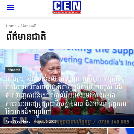
Home
ព័ត៌មានជាតិ
ព័ត៌មានជាតិ
ព័ត៌មានជាតិ
ឯកឧត្តម ស៊ុន ចាន់ថុល គូសបញ្ជាក់ជាថ្មីនូវការប្តេជ្ញាចិត្ត
យ៉ាងមុតមាំរបស់រាជរដ្ឋាភិបាលក្នុងការលើកកម្ពស់ និង
ទាក់ទាញការវិនិយោគផ្ទាល់ពីបរទេសមកកាន់កម្ពុជា
តាមរយៈការផ្សព្វផ្សាយពីសក្ដានុពល និងកាលានុវត្តភាព
វិនិយោគដ៏សម្បូរបែប
Pen Srey Neat
-
August 6, 2026