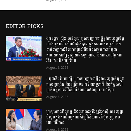
EDITOR PICKS
ឯកឧត្តម ស៊ុន ចាន់ថុល គូសបញ្ជាក់ជាថ្មីនូវការប្តេជ្ញាចិត្ត
យ៉ាងមុតមាំរបស់រាជរដ្ឋាភិបាលក្នុងការលើកកម្ពស់ និង
ទាក់ទាញការវិនិយោគផ្ទាល់ពីបរទេសមកកាន់កម្ពុជា
តាមរយៈការផ្សព្វផ្សាយពីសក្ដានុពល និងកាលានុវត្តភាព
វិនិយោគដ៏សម្បូរបែប
August 6, 2026
កម្ពុជានិងបែលហ្ស៊ិក បានបញ្ជាក់ជាថ្មីនូវការប្តេជ្ញាចិត្តក្នុង
ការបន្តពង្រឹង និងពង្រីកទំនាក់ទំនងទ្វេភាគី និងកិច្ចសហ
ប្រតិបត្តិការលើវិស័យដែលមានផលប្រយោជន៍រួម
August 6, 2026
ក្រសួងពាណិជ្ជកម្ម និងធនាគារអភិវឌ្ឍន៍អាស៊ី បានប្តេជ្ញា
ចិត្តរួមក្នុងការជំរុញការអភិវឌ្ឍវិស័យពាណិជ្ជកម្មប្រកប
ដោយចីរភាព
August 6, 2026