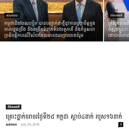
នយោបាយ
ព័ត៌មានជាតិ
កម្ពុជានិងបែលហ្ស៊ិក បានបញ្ជាក់ជាថ្មីនូវការប្តេជ្ញាចិត្តក្នុង
ក្រសួងពាណិជ្
ការបន្តពង្រឹង និងពង្រីកទំនាក់ទំនងទ្វេភាគី និងកិច្ចសហ
ចិត្តរួមក្នុ
ប្រតិបត្តិការលើវិស័យដែលមានផលប្រយោជន៍រួម
ដោយចីរភា
ព័ត៌មានជាតិ
​គ្រោះថ្នាក់​ចរាចរ​ថ្ងៃទី​២៥ កក្កដា ស្លាប់​៤​នាក់ របួស​១៦​នាក់​
admin
-
July 26, 2018
0