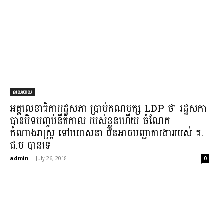
នយោបាយ
អគ្គលេខាធិការ​រដ្ឋសភា ប្រាប់​គណបក្ស LDP ថា រដ្ឋសភា​
បាន​បិទ​បញ្ចប់​នីតិកាល របស់​ខ្លួន​ហើយ ចំណែក​
តំណាងរាស្ត្រ ទៅ​ឃោសនា មិន​អាច​បញ្ជា​ការងារ​របស់ គ​.​
ជ​.​ប បានទេ​
admin
-
July 26, 2018
0