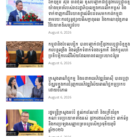
ឯកឧត្តម ស៊ុន ចាន់ថុល គូសបញ្ជាក់ជាថ្មីនូវការប្តេជ្ញាចិត្ត
យ៉ាងមុតមាំរបស់រាជរដ្ឋាភិបាលក្នុងការលើកកម្ពស់ និង
ទាក់ទាញការវិនិយោគផ្ទាល់ពីបរទេសមកកាន់កម្ពុជា
តាមរយៈការផ្សព្វផ្សាយពីសក្ដានុពល និងកាលានុវត្តភាព
វិនិយោគដ៏សម្បូរបែប
August 6, 2026
កម្ពុជានិងបែលហ្ស៊ិក បានបញ្ជាក់ជាថ្មីនូវការប្តេជ្ញាចិត្តក្នុង
ការបន្តពង្រឹង និងពង្រីកទំនាក់ទំនងទ្វេភាគី និងកិច្ចសហ
ប្រតិបត្តិការលើវិស័យដែលមានផលប្រយោជន៍រួម
August 6, 2026
ក្រសួងពាណិជ្ជកម្ម និងធនាគារអភិវឌ្ឍន៍អាស៊ី បានប្តេជ្ញា
ចិត្តរួមក្នុងការជំរុញការអភិវឌ្ឍវិស័យពាណិជ្ជកម្មប្រកប
ដោយចីរភាព
August 6, 2026
រដ្ឋមន្ត្រីក្រសួងអប់រំ ផ្ដល់ការណែនាំ និងក្រើនរំឭក
គណៈមេប្រយោគទាំងអស់ នូវការងារសំខាន់ៗ ពាក់ព័ន្ធ
នឹងការប្រឡងសញ្ញាបត្រមធ្យមសិក្សាទុតិយភូមិ
ឆ្នាំ២០២៦
August 6, 2026