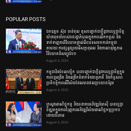
POPULAR POSTS
ឯកឧត្តម ស៊ុន ចាន់ថុល គូសបញ្ជាក់ជាថ្មីនូវការប្តេជ្ញាចិត្ត
យ៉ាងមុតមាំរបស់រាជរដ្ឋាភិបាលក្នុងការលើកកម្ពស់ និង
ទាក់ទាញការវិនិយោគផ្ទាល់ពីបរទេសមកកាន់កម្ពុជា
តាមរយៈការផ្សព្វផ្សាយពីសក្ដានុពល និងកាលានុវត្តភាព
វិនិយោគដ៏សម្បូរបែប
August 6, 2026
កម្ពុជានិងបែលហ្ស៊ិក បានបញ្ជាក់ជាថ្មីនូវការប្តេជ្ញាចិត្តក្នុង
ការបន្តពង្រឹង និងពង្រីកទំនាក់ទំនងទ្វេភាគី និងកិច្ចសហ
ប្រតិបត្តិការលើវិស័យដែលមានផលប្រយោជន៍រួម
August 6, 2026
ក្រសួងពាណិជ្ជកម្ម និងធនាគារអភិវឌ្ឍន៍អាស៊ី បានប្តេជ្ញា
ចិត្តរួមក្នុងការជំរុញការអភិវឌ្ឍវិស័យពាណិជ្ជកម្មប្រកប
ដោយចីរភាព
August 6, 2026