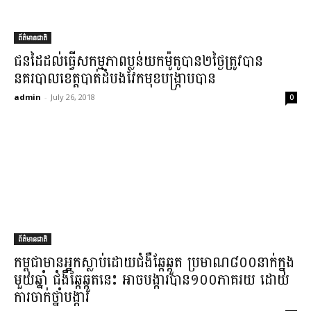
ព័ត៌មានជាតិ
ជនដៃដល់​ធ្វើ​សកម្មភាព​ប្លន់​យក​ម៉ូតូ​បាន​២​ថ្ងៃ​ត្រូវបាន​
នគរបាល​ខេត្ត​បាត់ដំបង​វែកមុខ​បង្ក្រាបបាន​
admin
-
July 26, 2018
0
ព័ត៌មានជាតិ
កម្ពុជា​មាន​អ្នកស្លាប់​ដោយ​ជំងឺ​ឆ្កែ​ឆ្កួត ប្រមាណ​៨០០​នាក់​ក្នុង​
មួយឆ្នាំ ជំងឺ​ឆ្កែ​ឆ្កួត​នេះ អាច​បង្ការ​បាន​១០០​ភាគរយ ដោយ​
ការចាក់​ថ្នាំ​បង្ការ​