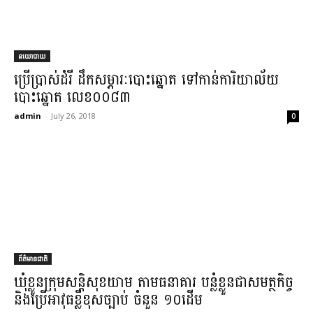
នយោបាយ
ប្រើប្រាស់​ដំរី ដឹក​សម្ភារៈ​បោះឆ្នោត ទៅកាន់​ការិយាល័យ​
បោះឆ្នោត លេខ​០០៨៣
admin
-
July 26, 2018
0
ព័ត៌មានជាតិ
​ឃុំខ្លួន​ក្រុម​សន្តិសុខ​យាម តាម​ធនាគារ បន្លំ​ខ្លួន​ជា​សមត្ថកិច្ច
និង​ប្រើ​អាវុធខ្លី​ខុសច្បាប់ ចំនួន ១០​ដើម​