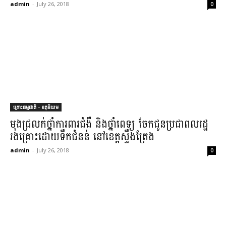
admin
-
July 26, 2018
0
គ្រោះធម្មជាតិ - ឧតុនិយម
មុង​ជ្រលក់​ថ្នាំ​ការពារ​ជំងឺ និង​ថ្នាំពេទ្យ ចែកជូន​ប្រជាពលរដ្ឋ
រងគ្រោះ​ដោយ​ទឹកជំនន់ នៅ​ខេត្ត​ស្ទឹងត្រែង​
admin
-
July 26, 2018
0