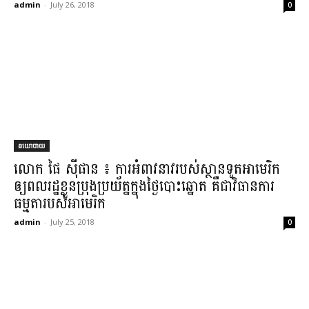
admin
-
July 26, 2018
0
នយោបាយ
លោក ផៃ ស៊ីផា​ន ៖ ការអំពាវនាវ​របស់​ស្ថានទូត​អាមេរិក
ឲ្យ​ពលរ​ដ្ឋខ្លួន​ប្រុងប្រយ័ត្ន​ក្នុង​ថ្ងៃ​បោះឆ្នោត គឺជា​វិធាន​ការ
ធម្មតា​របស់​អា​មេរិក​
admin
-
July 25, 2018
0