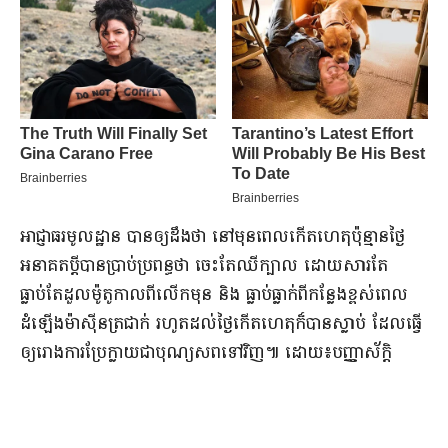
​អាជ្ញាធរ​មូលដ្ឋាន បាន​ឲ្យ​ដឹងថា នៅ​មុនពេល​កើតហេតុ​ប៉ុន្មាន​ថ្ងៃ
អនាគត​ប្ដី​បាន​ប្រាប់​ប្រពន្ធ​ថា ចេះតែ​ឈី​ក្បាល ដោយសារតែ​
ធ្លាប់តែ​ដួល​ម៉ូតូ​កាលពី​លើក​មុន និង ធ្លាប់​ធ្លាក់​ពី​កន្លែង​ខ្ពស់​ពេល​
ដំឡើង​ម៉ាស៊ីនត្រជាក់ រហូតដល់​ថ្ងៃកើតហេតុ​ក៏បាន​ស្លាប់ ដែល​ធ្វើ​
ឲ្យ​រោងការ​ប្រែក្លាយជា​បុណ្យសព​ទៅវិញ​៕ ដោយ​៖​បញ្ញា​ស័ក្តិ​