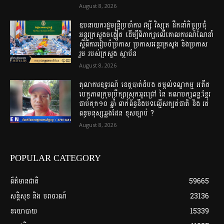
August 8, 2026
ឧបនាយករដ្ឋមន្រ្តីប្រចាំការ វង្សី វិស្សុត ដឹកនាំកិច្ចប្រជុំ
អន្តរក្រសួងចង្អៀត ដើម្បីពិភាក្សាលើគោលការណ៍​ណែនាំ
ស្តីពីការរៀបចំប្រកាស ប្រកាសអន្តរក្រសួង និងប្រកាស
រួម របស់ក្រសួង ស្ថាប័ន
August 8, 2026
តុលាការឧទ្ធរណ៍ ខេត្តបាត់ដំបង តម្កល់ទណ្ឌកម្ម អតីត
បេក្ខភាពក្រុមប្រឹក្សាស្រុកអូរជ្រៅ នៃ គណបក្សឆន្ន:ខ្មែរ
ជាប់គុក១០ ឆ្នាំ ពាក់ព័ន្ធនឹងបទល្មើសក្បត់ជាតិ និង រត់
ពន្ធមនុស្សឆ្លងដែន ខុសច្បាប់ ?
August 8, 2026
POPULAR CATEGORY
ព័ត៌មានជាតិ
59665
សន្តិសុខ និង ចរាចរណ៍
23136
នយោបាយ
15339