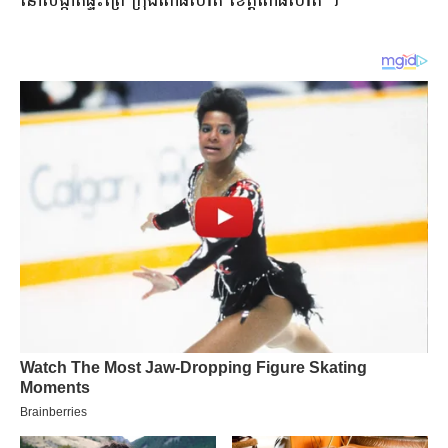
នៅ​សង្កាត់​ផ្ទះ​ព្រៃ ក្រុង​ពោធិ៍សាត់ ខេត្តពោធិ៍សាត់ ។