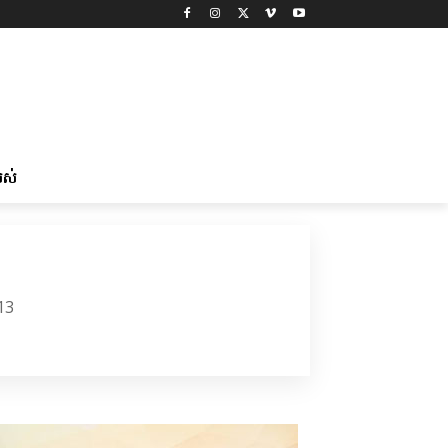
រស់
13