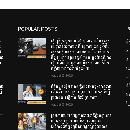
P
POPULAR POSTS
នង
រដ្ឋមន្រ្តីក្រសួងមហាផ្ទៃ បានណែនាំអគ្គស្នង
ព័
ំង
ការដ្ឋាននគរបាលជាតិ រដ្ឋបាលខេត្ត រួមទាំង
សន
ក
ស្នងការដ្ឋាននគរបាលខេត្តពោធិ៍សាត់ យក
ការ
ចិត្តទុកដាក់ឱ្យបានខ្ពស់បំផុត ក្នុងដំណើរការ
ន
ង
រៀបចំពិធីបុណ្យសពមន្ត្រីនគរបាលជាតិនិង
សេដ
កម្លាំងប្រជាការពារចំនួន៥រូប
August 5, 2026
សង
ព័
ឆាង
គំនិតផ្តួចផ្តើមនាវាសន្តិភាពមេគង្គ-ឡានឆាង
បី
លើកទី២នេះ ក្រោមមូលបទ “មេគង្គដើម្បី
កម្
ប្រជាជន សន្តិភាព និងវិបុលភាព”
ប្
August 5, 2026
បាន
ក្រុមការងាររបស់រដ្ឋបាលរាជធានីភ្នំពេញ បាន
បន្តចុះស្តារប្រឡាយ និងប្រព័ន្ធលូ ជា
អាទិភាពនៅក្នុងភូមិសាស្ត្រខណ្ឌទួលគោក