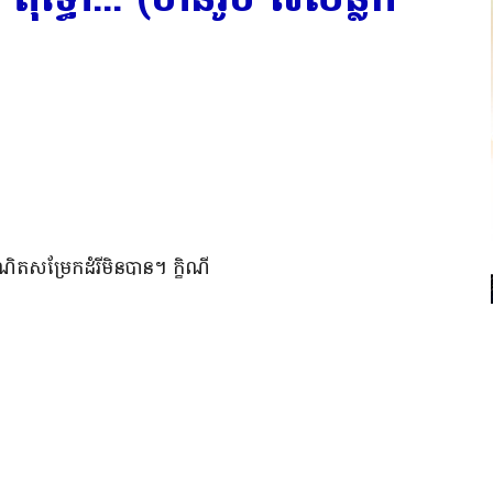
អាណិតសម្រែកដំរីមិនបាន។ ក្ខិណី