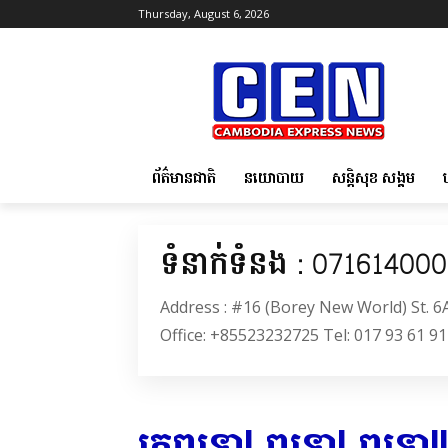
Thursday, August 6, 2026
ព័ត៌មានជាតិ
នយោបាយ
សន្តិសុខ សង្គម
ទំនាក់ទំនង : 07161400
Address : #16 (Borey New World) St. 
Office: +85523232725 Tel: 017 93 61 91
រកពុទ្ធោ! ពុទ្ធោ! ពុទ្ធោ