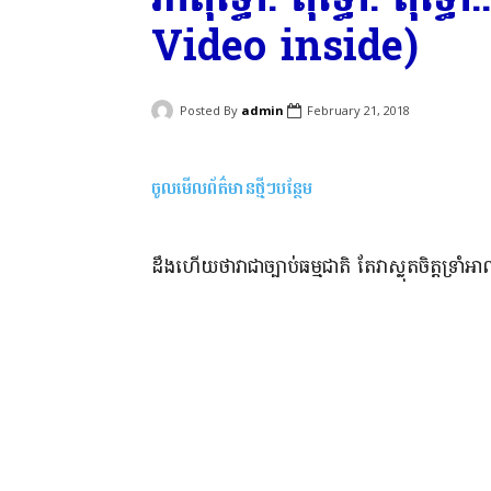
Video inside)
Posted By
admin
February 21, 2018
ចូលមើលព័ត៌មានថ្មីៗបន្ថែម
ដឹងហើយថាវាជាច្បាប់ធម្មជាតិ តែវាស្លុតចិត្តទ្រាំ