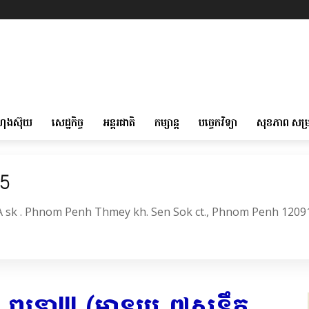
ហុងស៊ុយ
សេដ្ឋកិច្ច
អន្តរជាតិ
កម្សាន្ត
បច្ចេកវិទ្យា
សុខភាព សម្
05
6A sk . Phnom Penh Thmey kh. Sen Sok ct., Phnom Penh 1209
!! ពុទ្ធោ!!! (មានរូប ៧សន្លឹក