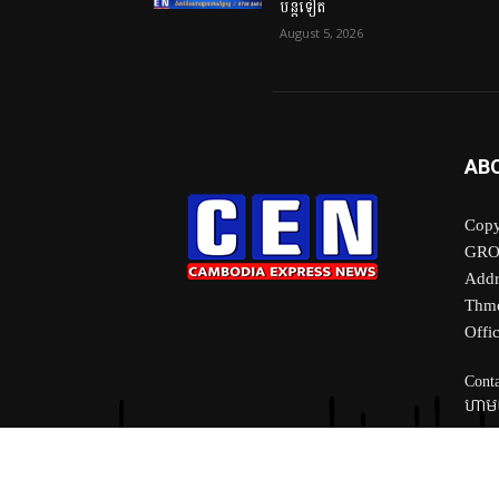
បន្តទៀត
August 5, 2026
AB
Copy
GRO
Addr
Thme
Offi
Conta
ហាមយ
© 2023 Cambodia Express News by PEN MEDIA GROUP