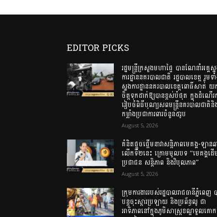
EDITOR PICKS
រដ្ឋមន្រ្តីក្រសួងមហាផ្ទៃ បានណែនាំអគ្គស្
ការដ្ឋាននគរបាលជាតិ រដ្ឋបាលខេត្ត រួមទា
ស្នងការដ្ឋាននគរបាលខេត្តពោធិ៍សាត់ យ
ចិត្តទុកដាក់ឱ្យបានខ្ពស់បំផុត ក្នុងដំណើរ
រៀបចំពិធីបុណ្យសពមន្ត្រីនគរបាលជាតិនិ
កម្លាំងប្រជាការពារចំនួន៥រូប
August 5, 2026
គំនិតផ្តួចផ្តើមនាវាសន្តិភាពមេគង្គ-ឡាន
លើកទី២នេះ ក្រោមមូលបទ “មេគង្គដើម្
ប្រជាជន សន្តិភាព និងវិបុលភាព”
August 5, 2026
ក្រុមការងាររបស់រដ្ឋបាលរាជធានីភ្នំពេញ 
បន្តចុះស្តារប្រឡាយ និងប្រព័ន្ធលូ ជា
អាទិភាពនៅក្នុងភូមិសាស្ត្រខណ្ឌទួលគោក