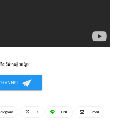
លព័ត៌មានថ្មីៗបន្ថែម
Telegram
X
LINE
Email