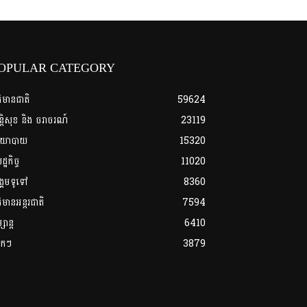
OPULAR CATEGORY
ត៌មានជាតិ
59624
្តិសុខ និង ចរាចរណ៍
23119
យោបាយ
15320
្ឋកិច្ច
11020
្គមទូទៅ
8360
ត៌មានអន្តរជាតិ
7594
សាន្ត
6410
លែកៗ
3879