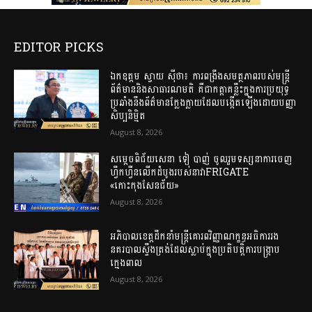
EDITOR PICKS
ឯកឧត្តម ស្វាយ ស៊ីថា៖ ការពង្រឹងសមត្ថភាពរបស់មន្ត្រី
ព័ត៌មាននិងសាធារណមតិ គឺជាកត្តាគន្លឹះក្នុងការប្រយុទ្ធ
ប្រឆាំងនឹងព័ត៌មានក្លែងក្លាយដែលបង្កើតឡើងដោយបញ្ញា
សិប្បនិម្មិត
August 8, 2026
សម្តេចពិជ័យសេនា ទៀ បាញ់ ចូលរួមទស្សនាការចេញ
ហ្វឹកហ្វឺនលើកដំបូងរបស់នាវាFRIGATE
«កោះកុងសែនជ័យ»
August 8, 2026
អភិបាលខេត្តដឹកនាំមន្ត្រីគោរពវិញ្ញាណក្ខន្ធអធិការរង
នគរបាលស្ទឹងត្រង់ដែលស្លាប់ក្នុងប្រតិបត្តិការបង្ក្រាប
ក្មេងពាល
August 8, 2026