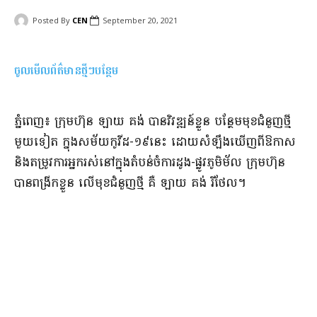
Posted By
CEN
September 20, 2021
ចូលមើលព័ត៌មានថ្មីៗបន្ថែម
ភ្នំពេញ៖ ក្រុមហ៊ុន ឡាយ គង់ បានវិវឌ្ឍន៍ខ្លួន បន្ថែមមុខជំនួញថ្មី
មួយទៀត ក្នុងសម័យកូវីដ-១៩នេះ ដោយ​​សំឡឹងឃើញពីឱកាស
និងតម្រូវការអ្នករស់នៅក្នុងតំបន់ចំការដូង-ផ្លូវភូមិម័ល ក្រុមហ៊ុន
បានពង្រីកខ្លួន លើមុខជំនួញថ្មី គឺ ឡាយ គង់ រីថែល។