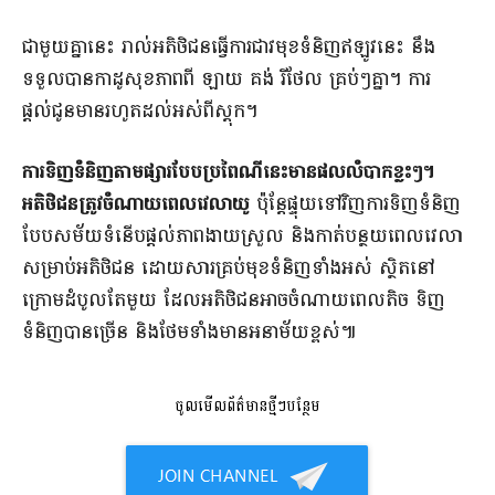
ជាមួយគ្នានេះ រាល់អតិថិជនធ្វើការជាវមុខទំនិញឥឡូវនេះ នឹង
ទទួលបានកាដូសុខភាពពី ឡាយ គង់ រីថែល​ គ្រប់ៗគ្នា។​ ការ
ផ្តល់ជូនមានរហូតដល់អស់ពីស្តុក។
ការទិញទំនិញតាមផ្សារបែបប្រពៃណីនេះមានផលលំបាកខ្លះៗ។
អតិថិជនត្រូវចំណាយពេលវេលាយូ
ប៉ុន្តែ​ផ្ទុយទៅវិញការទិញទំនិញ
បែបសម័យទំនើបផ្ដល់ភាពងាយស្រួល និងកាត់បន្ថយពេលវេលា
សម្រាប់អតិថិជន ដោយសារគ្រប់មុខទំនិញទាំងអស់ ស្ថិតនៅ
ក្រោមដំបូលតែមួយ ដែលអតិថិជនអាចចំណាយពេលតិច ទិញ
ទំនិញបានច្រើន និងថែមទាំងមានអនាម័យខ្ពស់៕
ចូលមើលព័ត៌មានថ្មីៗបន្ថែម