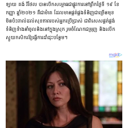
ឡាយ​ គង់ រីថែល បានបើកសម្ពោធជាផ្លូវការនៅព្រឹកថ្ងៃទី ១៩ ខែ
កញ្ញា ឆ្នាំ២០២១ គឺជាម៉ាត ដែលមានផ្គត់ផ្គងទំនិញជាច្រើនមុខ
មិនប៉ះពាល់ដល់សុខភាពរបស់អ្នកប្រើប្រាស់ ជាពិសេសផ្គត់ផ្គង់
ទំនិញ​ទំាងនាំចូល​និងនៅក្នុងស្រុក​ រួមចំណែកជម្រុញ និងលើក
ស្ទួយកសិករឱ្យធ្វើការដាំដុះបន្ថែម។