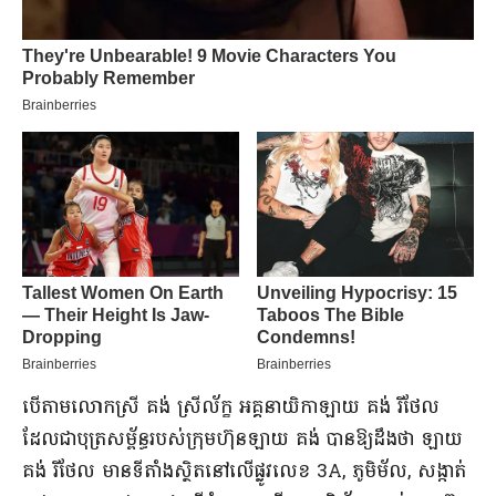
បើតាមលោកស្រី គង់ ស្រីល័ក្ខ អគ្គនាយិកាឡាយ​ គង់ រីថែល
ដែលជាបុត្រសម្ព័ន្ធរបស់ក្រុមហ៊ុនឡាយ គង់ បានឱ្យដឹងថា ឡាយ​
គង់ រីថែល មានទីតាំងស្ថិតនៅលើផ្លូវលេខ 3A, ភូមិម័ល, សង្កាត់