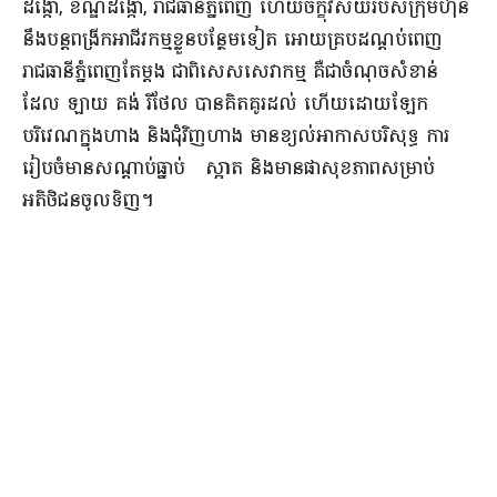
ដង្កោ, ខណ្ឌដង្កោ, រាជធានីភ្នំពេញ ហើយចក្ខុវិស័យរបស់ក្រុមហ៊ុន
នឹងបន្តពង្រីកអាជីវកម្មខ្លួនបន្ថែមទៀត អោយគ្របដណ្តប់ពេញ
រាជធានីភ្នំពេញតែម្តង ជាពិសេសសេវាកម្ម គឺជាចំណុចសំខាន់
ដែល ឡាយ គង់ រីថែល បានគិតគូរដល់ ហើយ​ដោយឡែក
បរិវេណក្នុងហាង និងជុំវិញហាង មានខ្យល់អាកាសបរិសុទ្ធ ការ
រៀបចំមានសណ្តាប់ធ្នាប់ ស្អាត និងមានផាសុខភាពសម្រាប់
អតិថិជនចូលទិញ។