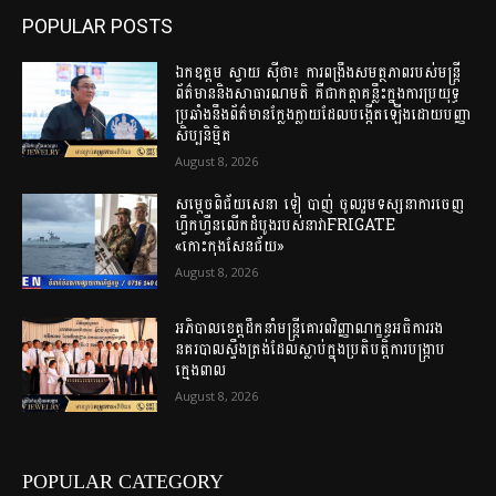
POPULAR POSTS
ឯកឧត្តម ស្វាយ ស៊ីថា៖ ការពង្រឹងសមត្ថភាពរបស់មន្ត្រី
ព័ត៌មាននិងសាធារណមតិ គឺជាកត្តាគន្លឹះក្នុងការប្រយុទ្ធ
ប្រឆាំងនឹងព័ត៌មានក្លែងក្លាយដែលបង្កើតឡើងដោយបញ្ញា
សិប្បនិម្មិត
August 8, 2026
សម្តេចពិជ័យសេនា ទៀ បាញ់ ចូលរួមទស្សនាការចេញ
ហ្វឹកហ្វឺនលើកដំបូងរបស់នាវាFRIGATE
«កោះកុងសែនជ័យ»
August 8, 2026
អភិបាលខេត្តដឹកនាំមន្ត្រីគោរពវិញ្ញាណក្ខន្ធអធិការរង
នគរបាលស្ទឹងត្រង់ដែលស្លាប់ក្នុងប្រតិបត្តិការបង្ក្រាប
ក្មេងពាល
August 8, 2026
POPULAR CATEGORY