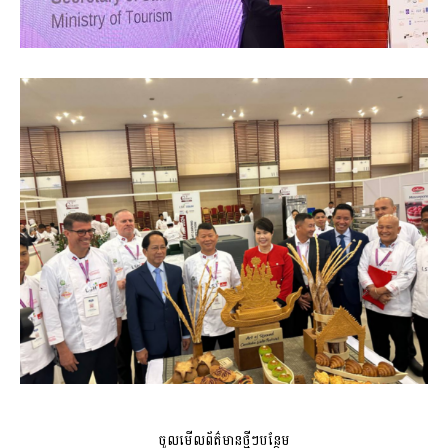
ចូលមើលព័ត៌មានថ្មីៗបន្ថែម