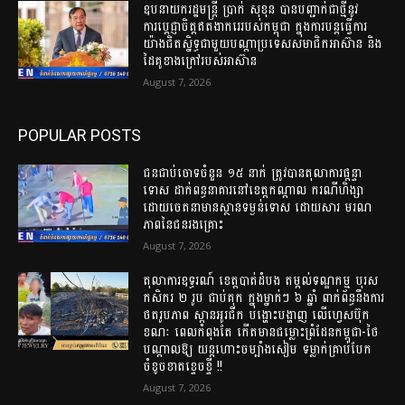
ឧបនាយករដ្ឋមន្ត្រី ប្រាក់ សុខុន បានបញ្ជាក់ជាថ្មីនូវ
ការប្តេជ្ញាចិត្តឥតងាករេរបស់កម្ពុជា ក្នុងការបន្តធ្វើការ
យ៉ាងជិតស្និទ្ធជាមួយបណ្ដាប្រទេសសមាជិកអាស៊ាន និង
ដៃគូខាងក្រៅរបស់អាស៊ាន
August 7, 2026
POPULAR POSTS
ជនជាប់ចោទចំនួន ១៥ នាក់ ត្រូវបានតុលាការផ្តន្ទា
ទោស ដាក់ពន្ធនាគារនៅខេត្តកណ្តាល ករណីហិង្សា
ដោយចេតនាមានស្ថានទម្ងន់ទោស ដោយសារ មរណ
ភាពនៃជនរងគ្រោះ
August 7, 2026
តុលាការឧទ្ធរណ៍ ខេត្តបាត់ដំបង តម្កល់ទណ្ឌកម្ម បុរស
កសិករ ២ រូប ជាប់គុក ក្នុងម្នាក់ៗ ៦ ឆ្នាំ ពាក់ព័ន្ធនឹងការ
ថតរូបភាព ស្ពានអូរជីក បង្ហោះបង្ហាញ លើហ្វេសប៊ុក
ខណៈ ពេលកំពុងតែ កើតមានជម្លោះព្រំដែនកម្ពុជា-ថៃ
បណ្តាលឱ្យ យន្តហោះចម្បាំងសៀម ទម្លាក់គ្រាប់បែក
ចំខូចខាតខ្ទេចខ្ទី !!
August 7, 2026