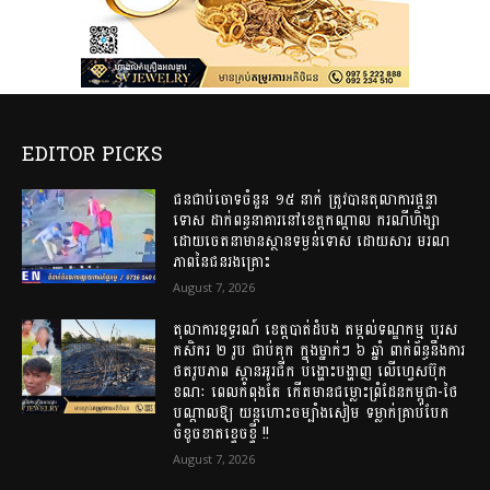
EDITOR PICKS
ជនជាប់ចោទចំនួន ១៥ នាក់ ត្រូវបានតុលាការផ្តន្ទា
ទោស ដាក់ពន្ធនាគារនៅខេត្តកណ្តាល ករណីហិង្សា
ដោយចេតនាមានស្ថានទម្ងន់ទោស ដោយសារ មរណ
ភាពនៃជនរងគ្រោះ
August 7, 2026
តុលាការឧទ្ធរណ៍ ខេត្តបាត់ដំបង តម្កល់ទណ្ឌកម្ម បុរស
កសិករ ២ រូប ជាប់គុក ក្នុងម្នាក់ៗ ៦ ឆ្នាំ ពាក់ព័ន្ធនឹងការ
ថតរូបភាព ស្ពានអូរជីក បង្ហោះបង្ហាញ លើហ្វេសប៊ុក
ខណៈ ពេលកំពុងតែ កើតមានជម្លោះព្រំដែនកម្ពុជា-ថៃ
បណ្តាលឱ្យ យន្តហោះចម្បាំងសៀម ទម្លាក់គ្រាប់បែក
ចំខូចខាតខ្ទេចខ្ទី !!
August 7, 2026