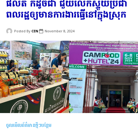
ផលិត ក៏ដូចជា ជួយលើកស្ទួយប្រជា
ពលរដ្ឋឲ្យមានការងារធ្វើនៅក្នុងស្រុក
Posted By
CEN
November 8, 2024
ចូលមើលព័ត៌មានថ្មីៗបន្ថែម