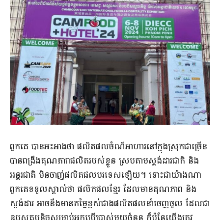
ពួកគេ បានអះអាងថា ផលិតផលចំណីអាហារនៅក្នុងស្រុកជាច្រើន
បានពង្រឹងគុណភាពផលិតរបស់ខ្លួន ស្របតាមស្តង់ដារជាតិ និង
អន្តរជាតិ មិនចាញ់ផលិតផលបរទេសឡើយ។ ទោះជាយ៉ាងណា
ពួកគេទទួលស្គាល់ថា ផលិតផលខ្មែរ ដែលមានគុណភាព និង
ស្តង់ដារ អាចនឹងមានតម្លៃខ្ពស់ជាងផលិតផលនាំចេញចូល ដែលជា
ឧបសគ្គបន្តិចសម្រាប់អ្នកប្រើប្រាស់មួយចំនួន ក៏ប៉ុន្តែយើងត្រូវ