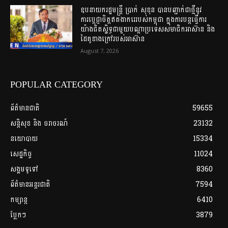
ឧបនាយករដ្ឋមន្ត្រី ប្រាក់ សុខុន បានបញ្ជាក់ជាថ្មីនូវ
ការប្តេជ្ញាចិត្តឥតងាករេរបស់កម្ពុជា ក្នុងការបន្តធ្វើការ
យ៉ាងជិតស្និទ្ធជាមួយបណ្ដាប្រទេសសមាជិកអាស៊ាន និង
ដៃគូខាងក្រៅរបស់អាស៊ាន
August 7, 2026
POPULAR CATEGORY
ព័ត៌មានជាតិ
59655
សន្តិសុខ និង ចរាចរណ៍
23132
នយោបាយ
15334
សេដ្ឋកិច្ច
11024
សង្គមទូទៅ
8360
ព័ត៌មានអន្តរជាតិ
7594
កម្សាន្ត
6410
ប្លែកៗ
3879