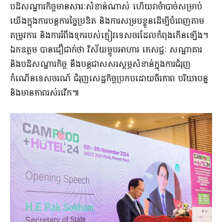
បដិសណ្ឋារកិច្ចមានសារៈសំខាន់ណាស់ ហើយវាចំាបាច់សម្រាប់
យើងក្នុងការបន្តការច្នៃប្រឌិត និងការសម្របខ្លួនដើម្បីបំពេញតាម
តម្រូវការ និងការរំពឹងទុករបស់ភ្ញៀវទេសចរដែលកំពុងកើនឡើង។
ឯកឧត្តម បានជឿជាក់ថា វិស័យម្ហូបអាហារ ភេសជ្ជៈ សណ្ឋាគារ
និងបដិសណ្ឋារកិច្ច នឹងបន្តជាសសរស្តម្ភសំខាន់ក្នុងការជំរុញ
កំណើនទេសចរណ៍ ជំរុញសេដ្ឋកិច្ចប្រកបដោយចីរភាព បរិយាបន្ន
និងមានភាពរស់រវើក៕