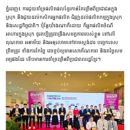
ភ្នំពេញ៖ ការជួយគាំទ្រផលិតផលខ្មែរកាន់តែច្រើនពីប្រជាជនក្នុង
ស្រុក នឹងជួយដល់កសិករអ្នកផលិត ជំរុញដល់ផលិតកម្មក្នុងស្រុក
និងសេដ្ឋកិច្ចជាតិ។ ប៉ុន្តែយ៉ាងណាក៏ដោយ ក៏អ្នកផលិតចំណី
អាហារក្នុងស្រុក គួរគប្បីត្រូវពង្រឹងសមត្ថភាពរបស់ខ្លួន ទៅលើ
គុណភាព អនាម័យ និងអនុលោមទៅតាមស្តង់ដារ បច្ចេកទេស
ត្រឹមត្រូវ ទាំងការកែច្នៃ វេចខ្ចប់ឲ្យមានសោភ័ណភាព និងតម្លៃសម
រម្យផងដែរ ទើបមានការគាំទ្រច្រើនពីប្រជាពលរដ្ឋខ្មែរ។