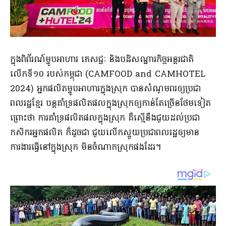
ក្នុងពិព័រណ៍ម្ហូបអាហារ ភេសជ្ជៈ និងបដិសណ្ឋារកិច្ចអន្តរជាតិ
លើកទី១០ របស់កម្ពុជា (CAMFOOD and CAMHOTEL
2024) អ្នកផលិតម្ហូបអាហារក្នុងស្រុក បានសំណូមពរឲ្យប្រជា
ពលរដ្ឋខ្មែរ បន្តគាំទ្រផលិតផលក្នុងស្រុកឲ្យកាន់តែច្រើនថែមទៀត
ព្រោះថា ការគាំទ្រផលិតផលក្នុងស្រុក គឺស្មើនឹងជួយដល់ប្រជា
កសិករអ្នកផលិត ក៏ដូចជា ជួយលើកស្ទួយប្រជាពលរដ្ឋឲ្យមាន
ការងារធ្វើនៅក្នុងស្រុក មិនចំណាកស្រុកផងដែរ។