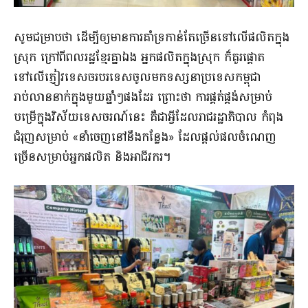
សូមជម្រាបថា ដើម្បីឲ្យមានការគាំទ្រកាន់តែច្រើនទៅលើផលិតក្នុង
ស្រុក ក្រៅពីពលរដ្ឋខ្មែរគ្នាឯង អ្នកផលិតក្នុងស្រុក ក៏គួរផ្តោត
ទៅលើភ្ញៀវទេសចរបរទេសចូលមកទស្សនាប្រទេសកម្ពុជា
រាប់លាននាក់ក្នុងមួយឆ្នាំៗផងដែរ ព្រោះថា ការផ្គត់ផ្គង់សម្រាប់
បម្រើក្នុងវិស័យទេសចរណ៍នេះ គឺជាអ្វីដែលរាជរដ្ឋាភិបាល កំពុង
ជំរុញសម្រាប់ «នាំចេញនៅនឹងកន្លែង» ដែលផ្តល់ផលចំណេញ
ច្រើនសម្រាប់អ្នកផលិត និងអាជីវករ។