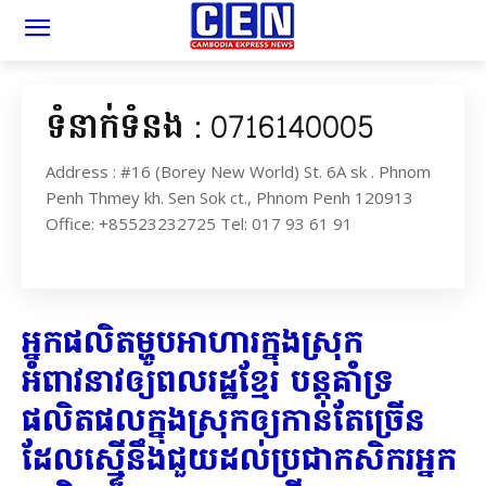
ទំនាក់ទំនង : 0716140005
Address : #16 (Borey New World) St. 6A sk . Phnom
Penh Thmey kh. Sen Sok ct., Phnom Penh 120913
Office: +85523232725 Tel: 017 93 61 91
អ្នកផលិតម្ហូបអាហារក្នុងស្រុក
អំពាវនាវឲ្យពលរដ្ឋខ្មែរ បន្តគាំទ្រ
ផលិតផលក្នុងស្រុកឲ្យកាន់តែច្រើន
ដែលស្មើនឹងជួយដល់ប្រជាកសិករអ្នក