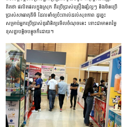
គិតថា ផលិតផលក្នុងស្រុក គឺប្រើប្រាស់គ្រឿងផ្សំល្អៗ និងមិនប្រើ
ប្រាស់សាធាតុគីមី ដែលនាំឲ្យប៉ះពាល់ដល់សុខភាព ដូច្នេះ
សម្រាប់អ្នកប្រើប្រាស់គួរពិនិត្យមើលចំណុចនេះ ទោះជាមានតម្លៃ
ខុសគ្នាបន្តិចបន្តួចក៏ដោយ។