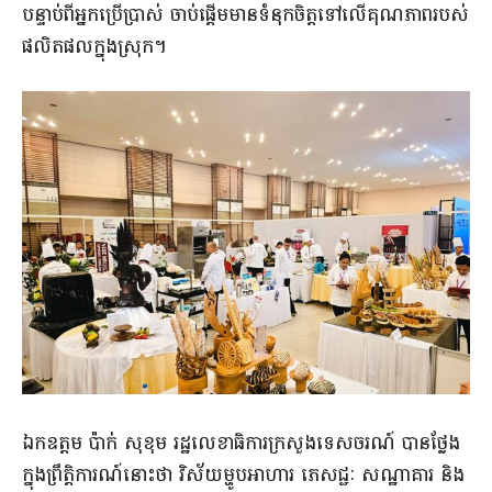
បន្ទាប់ពីអ្នកប្រើប្រាស់ ចាប់ផ្តើមមានទំនុកចិត្តទៅលើគុណភាពរបស់
ផលិតផលក្នុងស្រុក។
ឯកឧត្តម ប៉ាក់ សុខុម រដ្ឋលេខាធិការក្រសួងទេសចរណ៍ បានថ្លែង
ក្នុងព្រឹត្តិការណ៍នោះថា វិស័យម្ហូបអាហារ ភេសជ្ជៈ សណ្ឋាគារ និង