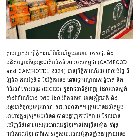
គួរបញ្ជាក់ថា ព្រឹត្តិការណ៍ពិព័រណ៍ម្ហូបអាហារ ភេសជ្ជៈ និង
បដិសណ្ឋារកិច្ចអន្តរជាតិលើកទី១០ របស់កម្ពុជា (CAMFOOD
and CAMHOTEL 2024) បានព្រឹត្តិការណ៍រយៈពេលបីថ្ងៃ ពី
ថ្ងៃទី៦ ដល់ថ្ងៃទី៨ ខែវិច្ឆិកានេះ នៅមជ្ឈមណ្ឌលសន្និបាត និង
ពិព័រណ៍កោះពេជ្រ (DICEC) ក្នុងរាជធានីភ្នំពេញ ដែលមានស្តង់
តាំងពិព័រណ៍ជាង ១៥០ ដែលរំពឹងទុកថា មានភ្ញៀវជាតិ និង
អន្តរជាតិចូលរួមប្រមាណ ១២.០០០នាក់។ ក្រុមហ៊ុនផលិតម្ហូប
អាហារក្នុងស្រុកមួយចំនួន បានបង្ហាញភាពរីករាយ ដែលបាន
ឃើញពីទំនោររបស់ប្រជាពលរដ្ឋខ្មែរកាន់តែច្រើនឡើង គាំទ្រ
ផលិតផលខ្មែរ ជាពិសេសក្នុងរយៈពេលប៉ុន្មានឆ្នាំចុងក្រោយនេះ