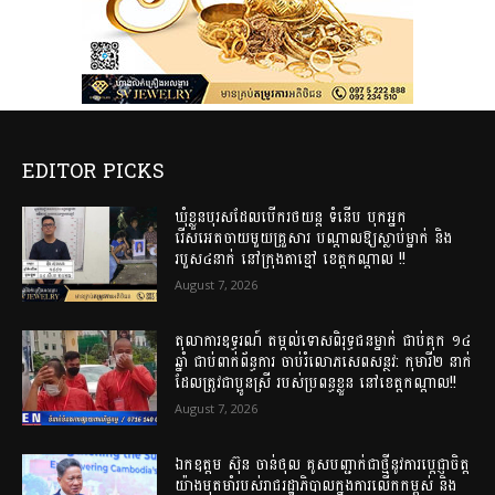
EDITOR PICKS
ឃុំខ្លួនបុរសដែលបើករថយន្ត ទំនើប បុកអ្នក
រើសអេតចាយមួយគ្រួសារ បណ្ដាលឱ្យស្លាប់ម្នាក់ និង
របួស៤នាក់ នៅក្រុងតាខ្មៅ ខេត្តកណ្តាល !!
August 7, 2026
តុលាការឧទ្ធរណ៍ តម្កល់ទោសពិរុទ្ធជនម្នាក់ ជាប់គុក ១៤
ឆ្នាំ ជាប់ពាក់ព័ន្ធការ ចាប់រំលោភសេពសន្ថវ: កុមារី២ នាក់
ដែលត្រូវជាប្អូនស្រី របស់ប្រពន្ធខ្លួន នៅខេត្តកណ្ដាល!!
August 7, 2026
ឯកឧត្តម ស៊ុន ចាន់ថុល គូសបញ្ជាក់ជាថ្មីនូវការប្តេជ្ញាចិត្ត
យ៉ាងមុតមាំរបស់រាជរដ្ឋាភិបាលក្នុងការលើកកម្ពស់ និង