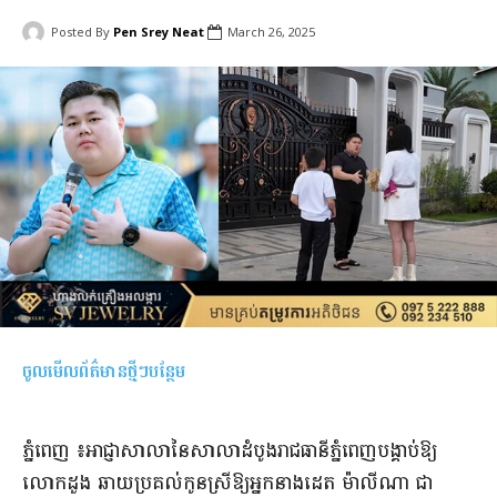
Posted By
Pen Srey Neat
March 26, 2025
ចូលមើលព័ត៌មានថ្មីៗបន្ថែម
ភ្នំពេញ ៖​អាជ្ញាសាលានៃសាលាដំបូងរាជធានីភ្នំពេញបង្គាប់ឱ្យ
លោកដួង ឆាយប្រគល់កូនស្រីឱ្យអ្នកនាងដេត ម៉ាលីណា ជា