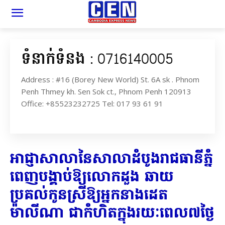
ទំនាក់ទំនង : 0716140005
Address : #16 (Borey New World) St. 6A sk . Phnom
Penh Thmey kh. Sen Sok ct., Phnom Penh 120913
Office: +85523232725 Tel: 017 93 61 91
អាជ្ញាសាលានៃសាលាដំបូងរាជធានីភ្នំ
ពេញបង្គាប់ឱ្យលោកដួង ឆាយ
ប្រគល់កូនស្រីឱ្យអ្នកនាងដេត
ម៉ាលីណា ជាកំហិតក្នុងរយៈពេល៧ថ្ងៃ