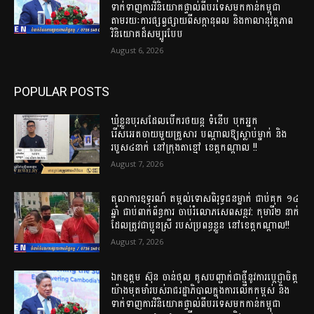
ទាក់ទាញការវិនិយោគផ្ទាល់ពីបរទេសមកកាន់កម្ពុជា
តាមរយៈការផ្សព្វផ្សាយពីសក្ដានុពល និងកាលានុវត្តភាព
វិនិយោគដ៏សម្បូរបែប
August 6, 2026
POPULAR POSTS
ឃុំខ្លួនបុរសដែលបើករថយន្ត ទំនើប បុកអ្នក
រើសអេតចាយមួយគ្រួសារ បណ្ដាលឱ្យស្លាប់ម្នាក់ និង
របួស៤នាក់ នៅក្រុងតាខ្មៅ ខេត្តកណ្តាល !!
August 7, 2026
តុលាការឧទ្ធរណ៍ តម្កល់ទោសពិរុទ្ធជនម្នាក់ ជាប់គុក ១៤
ឆ្នាំ ជាប់ពាក់ព័ន្ធការ ចាប់រំលោភសេពសន្ថវ: កុមារី២ នាក់
ដែលត្រូវជាប្អូនស្រី របស់ប្រពន្ធខ្លួន នៅខេត្តកណ្ដាល!!
August 7, 2026
ឯកឧត្តម ស៊ុន ចាន់ថុល គូសបញ្ជាក់ជាថ្មីនូវការប្តេជ្ញាចិត្ត
យ៉ាងមុតមាំរបស់រាជរដ្ឋាភិបាលក្នុងការលើកកម្ពស់ និង
ទាក់ទាញការវិនិយោគផ្ទាល់ពីបរទេសមកកាន់កម្ពុជា