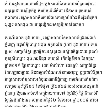
កំហិតក្នុងរយៈពេល៧ថ្ងៃ។ ក្នុងករណីដែលលោកពុំព្រមធ្វើការ
អនុវត្តដោយស្ម័គ្រចិត្ត និងមិនអើពើចំពោះដីកាសម្រេចរបស់
តុលាការ អាជ្ញាសាលានឹងចាត់វិធានការច្បាប់យ៉ាងតឹងរ៉ឹងបំផុត។
ដូច្នេះលោកឌួង ឆាយត្រូវធ្វើការអនុវត្តឱ្យខានតែបាន។
ករណីលោក ឌួង ឆាយ , អាជ្ញាសាលានៃសាលាដំបូងរាជធានី
ភ្នំពេញ បង្គាប់ឱ្យឈ្មោះ ឌួង ឧត្តមឆវិន (ហៅ ឌួង ឆាយ) ភេទ
ប្រុស សញ្ជាតិខ្មែរ ត្រូវធ្វើការអនុវត្តដោយស្ម័គ្រចិត្តដោយប្រគល់
កូនស្រីឈ្មោះ ឌួង រាជនីគុជ ភេទស្រី កើតថ្ងៃទី២៦ ខែកក្កដា
ឆ្នាំ២០១៩ ឱ្យទៅឈ្មោះ ដេត ម៉ាលីណា ភេទស្រី សញ្ជាតិខ្មែរ
ដែលត្រូវជាម្តាយ និងជាម្ចាស់បំណុលនៃការអនុវត្ត ឬប្រគល់ឱ្យមក
អាជ្ញាសាលានៃសាលាដំបូងរាជធានីភ្នំពេញ តាមអំណាចនៃដីកា
សម្រេច ចុះថ្ងៃទី០៧ ខែមិថុនា ឆ្នាំ២០២៤ របស់សាលាឧទ្ធរណ៍
ភ្នំពេញ ឱ្យបានឆាប់រហ័សក្នុងរយៈពេល៧ (ប្រាំពីរ) ថ្ងៃ គិតចាប់ពី
ថ្ងៃជូនដំណឹងនេះ រហូតដល់ថ្ងៃទី២ ខែមេសា ឆ្នាំ២០២៥ វេលា