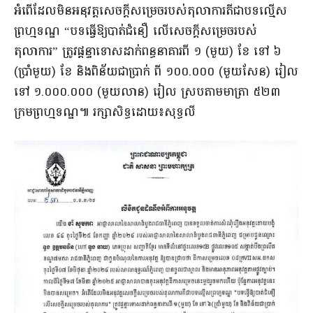
អំពើដែលមិនអនុវត្តសេចក្តីសម្រេចរបស់តុលាការតីជាបទល្មើស
ព្រហ្មទណ្ឌ “បទធ្វើឱ្យបាត់ជំនឿ លើសេចក្តីសម្រេចរបស់
តុលាការ” ត្រូវផ្តន្ទាទោសដាក់ពន្ធនាគារពី ១ (មួយ) ខែ ទៅ ៦
(ប្រាំមួយ) ខែ និងពិន័យជាប្រាក់ ពី ១០០.០០០ (មួយសែន) រៀល
ទៅ ១.០០០.០០០ (មួយលាន) រៀល ស្របតាមមាត្រា ៥២៣
ក្រមព្រហ្មទណ្ឌ៕ រក្សាសិទ្ធដោយ៖សុទ្ធលី