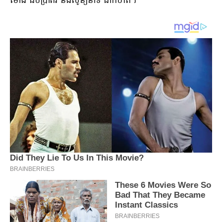
ម៉ោង ដប់ប្រាំពីរ និងសូន្យនាទី ជាកំហិត។