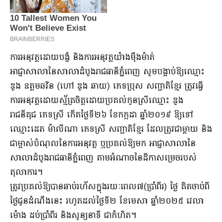
ការអនុវត្តដោយបង្ខំ និងការអនុវត្តយ៉ាងម៉ឹងម៉ាត់
អាជ្ញាសាលានៃសាលាដំបូងរាជធានីភ្នំពេញ សូមបង្គាប់ឱ្យឈ្មោះ
ឌួង ឧត្តមឆវិន (ហៅ ឌួង ឆាយ) ភេទប្រុស សញ្ជាតិខ្មែរ ត្រូវធ្វើ
ការអនុវត្តដោយស្ម័គ្រចិត្តដោយប្រគល់កូនស្រីឈ្មោះ ឌួង
រាជនីគុជ ភេទស្រី កើតថ្ងៃទី២៦ ខែកក្កដា ឆ្នាំ២០១៩ ឱ្យទៅ
ឈ្មោះដេត ម៉ាលីណា ភេទស្រី សញ្ជាតិខ្មែរ ដែលត្រូវជាម្តាយ និង
ជាម្ចាស់បំណុលនៃការអនុវត្ត ឬប្រគល់ឱ្យមក អាជ្ញាសាលានៃ
សាលាដំបូងរាជធានីភ្នំពេញ តាមអំណាចនៃដីកាសម្រេចរបស់
តុលាការ។
ត្រូវប្រគល់ឱ្យបានឆាប់រហ័សក្នុងរយៈពេល៧(ប្រាំពីរ) ថ្ងៃ គិតចាប់ពី
ថ្ងៃជូនដំណឹងនេះ រហូតដល់ថ្ងៃទី២ ខែមេសា ឆ្នាំ២០២៥ វេលា
ម៉ោង ដប់ប្រាំពីរ និងសូន្យនាទី ជាកំហិត។