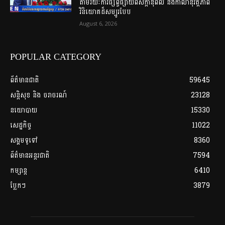
តាមរយៈការផ្សព្វផ្សាយពីសក្ដានុពល និងកាលានុវត្តភាព
វិនិយោគដ៏សម្បូរបែប
August 6, 2026
POPULAR CATEGORY
ព័ត៌មានជាតិ
59645
សន្តិសុខ និង ចរាចរណ៍
23128
នយោបាយ
15330
សេដ្ឋកិច្ច
11022
សង្គមទូទៅ
8360
ព័ត៌មានអន្តរជាតិ
7594
កម្សាន្ត
6410
ប្លែកៗ
3879