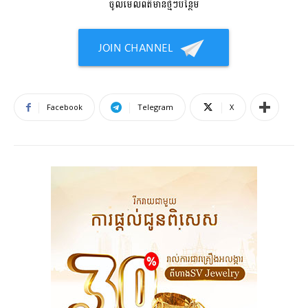
ចូលមើលព័ត៌មានថ្មីៗបន្ថែម
Facebook
Telegram
X