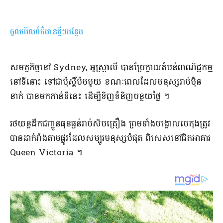
ចូលមើលព័ត៌មានថ្មីៗបន្ថែម
សមត្ថកិច្ច​នៅ Sydney, អូស្ត្រាលី បាន​ប្រែក្លាយ​តំបន់​ពាណិជ្ជកម្ម​
នៅ​ទីនោះ ទៅ​ជា​ប៉ុស្តិ៍​ប៉ម​មួយ ខណៈពេល​ដែល​មនុស្ស​រាប់​ម៉ឺន​
នាក់ បាន​មក​កាន់​ទី​នេះ ដើម្បី​ទិញ​ទំនិញ​បន្ថយថ្លៃ ។​
​រថយន្ត​ដឹក​ជញ្ជូន​ធុន​ធ្ងន់​រាប់​សិប​គ្រឿង ព្រមទាំង​បង្គោល​បេតុង​ត្រូវ
បាន​ដាក់​រាំង​តាម​ផ្លូវ​ដែល​សម្បូរ​មនុស្ស​បំផុត ពិសេស​នៅ​ជិត​អាគារ
Queen Victoria ។​