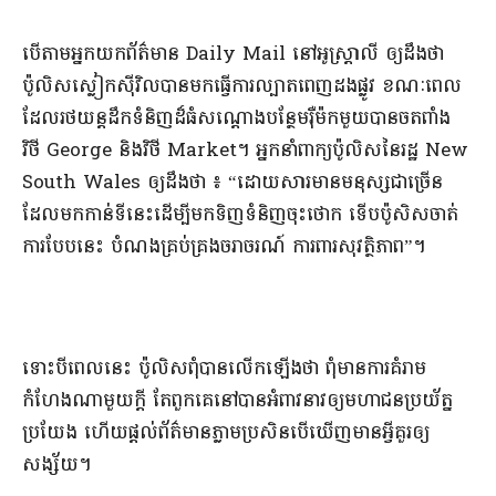
​បើ​តាម​អ្នកយកព័ត៌មាន Daily Mail នៅ​អូស្ត្រាលី ឲ្យដឹងថា
ប៉ូលិស​ស្លៀក​ស៊ីវិល​បាន​មក​ធ្វើការ​ល្បាត​ពេញ​ដងផ្លូវ ខណៈពេល​
ដែល​រថយន្ត​ដឹក​ទំនិញ​ដ៏​ធំ​សណ្តោង​បន្ថែម​រ៉ឺម៉ក​មួយ​បាន​ចត​ពាំ​ង
វិថី George និង​វិថី Market​។ អ្នកនាំពាក្យ​ប៉ូលិស​នៃ​រដ្ឋ New
South Wales ឲ្យដឹងថា ៖ “​ដោយសារ​មាន​មនុស្ស​ជាច្រើន​
ដែល​មក​កាន់​ទី​នេះ​ដើម្បី​មក​ទិញ​ទំនិញ​ចុះថោក ទើប​ប៉ូ​សិស​ចាត់
ការ​បែបនេះ បំណង​គ្រប់គ្រង​ចរាចរណ៍ ការពារ​សុវត្ថិភាព​”​។​
​ទោះបី​ពេលនេះ ប៉ូលិស​ពុំ​បាន​លើកឡើង​ថា ពុំ​មាន​ការគំរាម
កំហែង​ណាមួយ​ក្តី តែ​ពួកគេ​នៅ​បាន​អំពាវនាវ​ឲ្យ​មហាជន​ប្រយ័ត្ន
ប្រយែង ហើយ​ផ្តល់​ព័ត៌មាន​ភ្លាម​ប្រសិនបើ​ឃើញ​មាន​អ្វី​គួរឲ្យ​
សង្ស័យ​។​