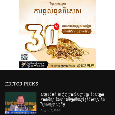
EDITOR PICKS
សម្តេចធិបតី អញ្ជើញប្រគល់សញ្ញាបត្រ និងសម្ពោធ
អគារសិក្សា នៃសាកលវិទ្យាល័យភូមិន្ទនីតិសាស្ត្រ និង
វិទ្យាសាស្ត្រសេដ្ឋកិច្ច
August 6, 2026