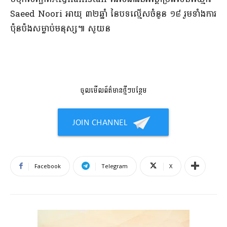
Saeed Noori អាយុ ៣២​ឆ្នាំ នៃ​បទល្មើស​ចំនួន ១៨ រួម​ទាំង​ការ
ប៉ុនប៉ង​សម្លាប់​មនុស្ស​៕ សូ​យ​ន​
ចូលមើលព័ត៌មានថ្មីៗបន្ថែម
Facebook
Telegram
X