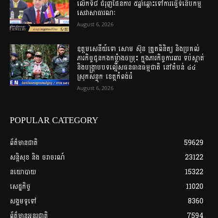
លើកទី៨ ជំរុញផែនការ ៥ឆ្នាំឆ្ពោះទៅការធ្វើទំនើបកម្ម
សេវាសាធារណៈ
August 6, 2026
ឧត្តម​សេនីយ៍​ទោ​ សោម​ ស៊ុន​ ត្រួតពិនិត្យ​ និង​ប្រគល់​
ភារកិច្ច​ជូន​កងកម្លំាង​ចម្រុះ​ ក្នុង​ភារកិច្ច​ការពារ​ ទប់ស្កាត់ ​
និង​បង្ក្រាប​បទ​ល្មើស​ធនធាន​ធម្មជាតិ​ នៅ​តំបន់​ ៤៤​
ស្រុក​សន្ទុក​ ខេត្ត​កំពង់​ធំ​
August 6, 2026
POPULAR CATEGORY
ព័ត៌មានជាតិ
59629
សន្តិសុខ និង ចរាចរណ៍
23122
នយោបាយ
15322
សេដ្ឋកិច្ច
11020
សង្គមទូទៅ
8360
ព័ត៌មានអន្តរជាតិ
7594