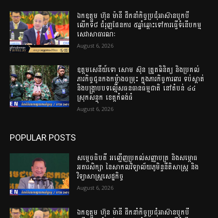
ឯកឧត្តម ហ៊ុន ម៉ានី ដឹកនាំកិច្ចប្រជុំអាស៊ានបូកបី
លើកទី៨ ជំរុញផែនការ ៥ឆ្នាំឆ្ពោះទៅការធ្វើទំនើបកម្ម
សេវាសាធារណៈ
August 6, 2026
ឧត្តម​សេនីយ៍​ទោ​ សោម​ ស៊ុន​ ត្រួតពិនិត្យ​ និង​ប្រគល់​
ភារកិច្ច​ជូន​កងកម្លំាង​ចម្រុះ​ ក្នុង​ភារកិច្ច​ការពារ​ ទប់ស្កាត់ ​
និង​បង្ក្រាប​បទ​ល្មើស​ធនធាន​ធម្មជាតិ​ នៅ​តំបន់​ ៤៤​
ស្រុក​សន្ទុក​ ខេត្ត​កំពង់​ធំ​
August 6, 2026
POPULAR POSTS
សម្តេចធិបតី អញ្ជើញប្រគល់សញ្ញាបត្រ និងសម្ពោធ
អគារសិក្សា នៃសាកលវិទ្យាល័យភូមិន្ទនីតិសាស្ត្រ និង
វិទ្យាសាស្ត្រសេដ្ឋកិច្ច
August 6, 2026
ឯកឧត្តម ហ៊ុន ម៉ានី ដឹកនាំកិច្ចប្រជុំអាស៊ានបូកបី