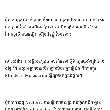
​ប៉ូលិស​អូស្ត្រាលី​ក៏​បានឲ្យដឹងថា បញ្ហា​គ្រោះថ្នាក់​បណ្តាលមកពី​ភេរវ
កម្ម គ្រាន់តែ​ជា​ករណី​អាច​ប៉ុណ្ណោះ ហើយ​ពុំ​មែន​ជា​លើក​ទី​១​ទេ
ដែល​ប៉ូលិស​បាន​ធ្វើ​ការហ៊ុមព័ទ្ធ​ផ្លូវ​បែប​នេះ​។​
​ទោះ​យ៉ាងណា​សន្តិសុខ​ត្រូវបាន​បង្កើន​នៅ​ស៊ី​នី ក្រោយ​អំឡុងពេល​
៤​ថ្ងៃ ដែល​បុរស​ម្នាក់​បាន​បើកឡាន​បំបុក​អ្នកធ្វើ​ដំណើរ​តាមផ្លូវ
Flinders, Melbourne ធ្វើឲ្យ​មនុស្ស​រងរបួស​។​
​ប៉ូលិស​នៃ​រដ្ឋ Victoria បាន​ធ្វើ​ការចោទប្រកាន់​បុរស​បើកឡាន​
បំបុក​សញ្ជាតិ​Afghanistan ដែល​ជា​ជនអន្តោប្រវេសន៍​ឈ្មោះ