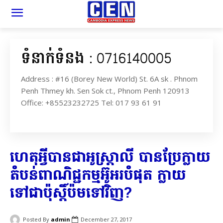
ទំនាក់ទំនង : 0716140005
Address : #16 (Borey New World) St. 6A sk . Phnom
Penh Thmey kh. Sen Sok ct., Phnom Penh 120913
Office: +85523232725 Tel: 017 93 61 91
ហេតុអ្វី​បានជា​អូស្ត្រាលី បាន​ប្រែក្លាយ​
តំបន់​ពាណិជ្ជកម្ម​អ៊ូអរ​បំផុត ក្លាយ
ទៅជា​ប៉ុស្តិ៍​ប៉ម​ទៅវិញ​?
Posted By
admin
December 27, 2017