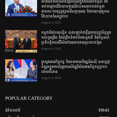
យ៉ាងមុតមាំរបស់រាជរដ្ឋាភិបាលក្នុងការលើកកម្ពស់ និង
ទាក់ទាញការវិនិយោគផ្ទាល់ពីបរទេសមកកាន់កម្ពុជា
តាមរយៈការផ្សព្វផ្សាយពីសក្ដានុពល និងកាលានុវត្តភាព
វិនិយោគដ៏សម្បូរបែប
August 6, 2026
កម្ពុជានិងបែលហ្ស៊ិក បានបញ្ជាក់ជាថ្មីនូវការប្តេជ្ញាចិត្តក្នុង
ការបន្តពង្រឹង និងពង្រីកទំនាក់ទំនងទ្វេភាគី និងកិច្ចសហ
ប្រតិបត្តិការលើវិស័យដែលមានផលប្រយោជន៍រួម
August 6, 2026
ក្រសួងពាណិជ្ជកម្ម និងធនាគារអភិវឌ្ឍន៍អាស៊ី បានប្តេជ្ញា
ចិត្តរួមក្នុងការជំរុញការអភិវឌ្ឍវិស័យពាណិជ្ជកម្មប្រកប
ដោយចីរភាព
August 6, 2026
POPULAR CATEGORY
ព័ត៌មានជាតិ
59643