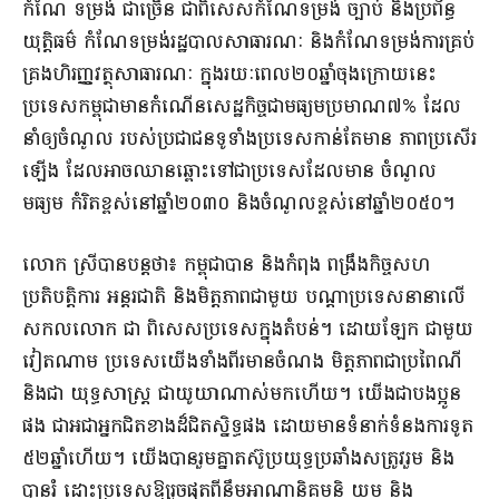
កំណែ ទម្រង់ ជាច្រើន ជាពិសេស​កំណែទម្រង់ ច្បាប់ និង​ប្រព័ន្ធ
យុត្តិធម៌ កំណែទម្រង់រដ្ឋបាល​សាធារណៈ និង​កំណែទម្រង់​ការគ្រប់
គ្រង​ហិរញ្ញវត្ថុ​សាធារណៈ ក្នុង​រយៈពេល​២០​ឆ្នាំ​ចុង​ក្រោយនេះ
ប្រទេស​កម្ពុ​ជាមាន​កំណើន​សេដ្ឋកិច្ច​ជា​មធ្យម​ប្រមាណ​៧% ដែល​
នាំ​ឲ្យ​ចំណូល របស់​ប្រជាជន​ទូទាំងប្រទេស​កាន់តែ​មាន ភាពប្រសើរ
ឡើង ដែល​អាចឈាន​ឆ្ពោះ​ទៅជា​ប្រទេស​ដែលមាន ចំណូល​
មធ្យម កំរិត​ខ្ពស់​នៅ​ឆ្នាំ​២០៣០ និង​ចំណូល​ខ្ពស់​នៅ​ឆ្នាំ​២០៥០​។​
លោក ស្រី​បាន​បន្ដថា​៖ កម្ពុជា​បាន និង​កំពុង ពង្រឹង​កិច្ចសហ
ប្រតិបត្តិការ អន្តរជាតិ និង​មិត្តភាព​ជាមួយ បណ្តា​ប្រទេស​នានា​លើ​
សកលលោក ជា ពិសេស​ប្រទេស​ក្នុង​តំបន់​។ ដោយឡែក ជាមួយ​
វៀតណាម ប្រទេស​យើង​ទាំងពីរ​មាន​ចំណង មិត្ត​ភាពជា​ប្រពៃណី
និង​ជា យុទ្ធសាស្ត្រ ជា​យូ​យា​ណាស់​មកហើយ​។ យើង​ជា​បងប្អូន​
ផង ជា​អ​ជា​អ្នកជិតខាង​ដ៏​ជិតស្និទ្ធ​ផង ដោយមាន​ទំនាក់ទំនង​ការទូត
៥២​ឆ្នាំ​ហើយ​។ យើង​បានរួម​គ្នា​តស៊ូ​ប្រយុទ្ធប្រឆាំង​សត្រូវ​រួម និង​
បាន​រំ ដោះ​ប្រទេស​ឱ្យ​រួច​ផុតពី​នឹម​អាណានិគម​និ យម និង​