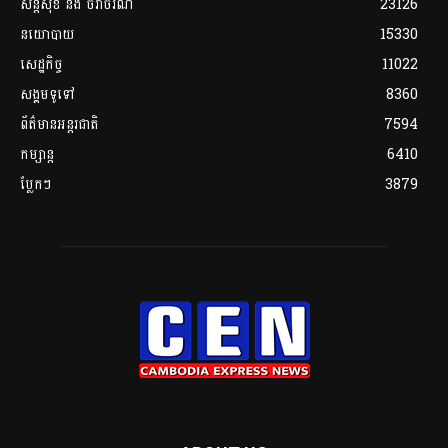
សន្តិសុខ និង ចរាចរណ៍
23126
នយោបាយ
15330
សេដ្ឋកិច្ច
11022
សង្គមទូទៅ
8360
ព័ត៌មានអន្តរជាតិ
7594
កម្សាន្ត
6410
ប្លែកៗ
3879