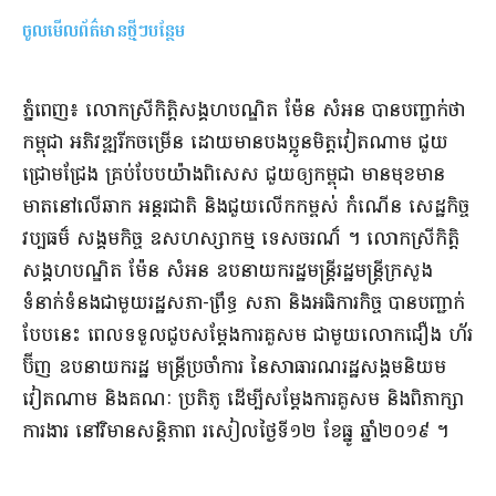
ចូលមើលព័ត៌មានថ្មីៗបន្ថែម
​ភ្នំពេញ​៖ លោកស្រី​កិ​តិ្ដ​សង្គហ​បណ្ឌិត ម៉ែន សំអន បាន​បញ្ជាក់ថា
កម្ពុជា អភិវឌ្ឍ​រីកចម្រើន ដោយមាន​បងប្អូន
​មិ​ត្ដ​វៀតណាម ជួយ​
ជ្រោមជ្រែង គ្រប់បែបយ៉ាង​ពិសេស ជួយ​ឲ្យ​កម្ពុជា មានមុខ​មាន​
មាត​នៅលើ​ឆាក អន្ដរជាតិ និង​ជួយ​លើកកម្ពស់ កំណើន សេដ្ឋកិច្ច
វប្ប​ធ​ម៏ សង្គមកិច្ច ឧ​សហស្សា​កម្ម ទេសចរ​ណ៏ ។ លោកស្រី​កិត្តិ​
សង្គហ​បណ្ឌិត ម៉ែន សំអន ឧបនាយករដ្ឋមន្ត្រីរ​ដ្ឋ​មន្ត្រី​ក្រសួង​
ទំនាក់ទំនង​ជាមួយ​រដ្ឋ​សភា​-​ព្រឹទ្ធ សភា និង​អធិការកិច្ច បានបញ្ជាក់​
បែបនេះ ពេល​ទទួល​ជួប​សម្ដែង​ការគួ​សម ជាមួយ​លោក​ជឿ​ង ហ័​រ​
ប៊ី​ញ ឧបនាយក​រដ្ឋ មន្ត្រី​ប្រចាំការ នៃ​សាធារណរដ្ឋ​សង្គមនិយម
វៀតណាម និង​គណៈ ប្រតិភូ ដើម្បី​សម្តែង​ការគួ​សម និង​ពិភាក្សា​
ការងារ នៅ​វិមាន​សន្តិភាព រសៀល​ថ្ងៃទី​១២ ខែធ្នូ ឆ្នាំ​២០១៩ ។