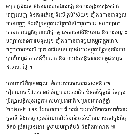
ចក្រពត្តិនិយម និង​ទទួលបាន​ឯករាជ្យ និង​ការបង្រួបបង្រួម​ជាតិ​
ពេញលេញ និង​ការអភិវឌ្ឍន៍​លើ​គ្រប់​វិស័យ​។ វៀតណាម​បានផ្តល់​
ការឧបត្ថម្ភ និង​គាំទ្រ​កម្ពុជា​លើ​គ្រប់​វិស័យ​រួមមាន​៖ នយោបាយ
ការទូត សេដ្ឋកិច្ច ពាណិជ្ជកម្ម គមនាគមន៍​វិនិយោគ និង​ការបណ្តុះ
បណ្តាល​ធនធានមនុស្ស​។ វៀតណាម​បាន​ជួយ​កម្ពុជា​ក្នុងពេល​
កម្ពុជា​មានការ​លំ បាក ជាពិសេស បាន​រំដោះ​កម្ពុជា​ឱ្យ​រួចផុត​ពីរ​បប​
ប្រល័យពូជសាសន៍​ប៉ុលពត និង​កសាង​សន្តិភាព​នៅ​កម្ពុជា​រហូត
ដល់​សព​ថ្ងៃ ។
លោកស្រី​ក៏បាន​អគុណ ចំពោះ​សាធារណរដ្ឋ​សង្គមនិយម​
វៀតណាម ដែល​បាន​ជាប់ឆ្នោត​ជា​សមាជិក មិន​អចិន្ត្រៃយ៍ នៃ​ក្រុម
ប្រឹក្សាសន្តិសុខ​អង្គការ សហប្រជាជាតិ​សម្រាប់​អាណត្តិ​ឆ្នាំ​
២០២០-២០២១ ដែល​បញ្ជាក់ ពី​ការ​គាំ ទ្រ​របស់​ពិភពលោក​ចំពោះ​
តួនាទី និង​ការចូលរួមចំណែក​ដ៏​សំខាន់​របស់​វៀតណាម​នៅក្នុង​កិច្ច
ខិតខំ ប្រឹងប្រែង​ដោះ ស្រាយ​បញ្ហា​តំបន់ និង​ពិភពលោក ៕