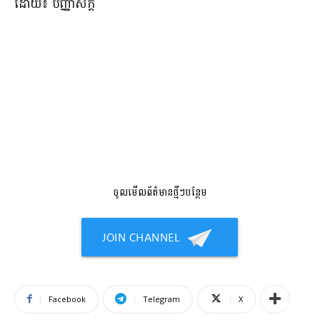
ដោយ​៖ បញ្ញា​ស័ក្តិ​
ចូលមើលព័ត៌មានថ្មីៗបន្ថែម
Facebook
Telegram
X