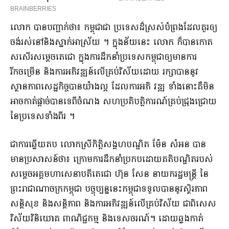
លោក បាន​បញ្ជាក់ថា​៖ កម្ពុជា​ជា ប្រទេស​ដ៏​ស្រស់បំព្រង​ដែល​គួរ​ឲ្យ​
ចង់​រស់នៅ​និង​ស្នាក់អាស្រ័យ ។ ក្នុងន័យនេះ លោក ក៏បាន​កោត​
ស​សើរ​សម្តេច​តេ​ជោ ក្នុងការ​ដឹកនាំ​ប្រទេស​កម្ពុជា​ឲ្យ​មានការ​
រីកចម្រើន និង​ការអភិវឌ្ឍន៍​លើ​គ្រប់​វិស័យ​ដោយ រក្សាបាន​នូវ​
ស្ថានភាព​សេដ្ឋកិច្ច​បាន​យ៉ាង​ល្អ ដែល​ការ​អភិ វ​ឌ្ឍ ទាំងនោះ​គឺ​មិន
អាច​កាត់ផ្តាច់​បានទេ​ពី​ចំណង សហប្រតិបត្តិ​ការណ៍​គ្រប់​ជ្រុងជ្រោយ​
នៃ​ប្រទេស​ទាំងពីរ ។
ជាការ​ឆ្លើយតប លោកស្រី​កិត្តិ​សង្គហ​បណ្ឌិត ម៉ែន សំអន បាន​
មានប្រសាសន៍ថា​៖ ក្រោម​ការដឹកនាំប្រកប​ដោយគតិបណ្ឌិត​របស់
សម្ដេច​អគ្គមហាសេនាបតី​តេ​ជោ ហ៊ុន សែន នាយករដ្ឋមន្ត្រី នៃ​
ព្រះរាជាណាចក្រ​កម្ពុជា បច្ចុប្បន្ននេះ​កម្ពុជា​ទទួលបាន​នូវ​ស្ថិរភាព
សន្ដិសុខ និង​សន្តិភាព និង​ការអភិវឌ្ឍន៍​លើ​គ្រប់​វិស័យ ជាពិសេស​
វិស័យ​វិនិយោគ ពាណិជ្ជកម្ម និង​ទេសចរណ៍​។ ដោយ​ឆ្លងកាត់​