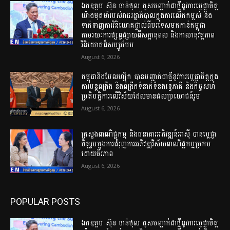
ឯកឧត្តម ស៊ុន ចាន់ថុល គូសបញ្ជាក់ជាថ្មីនូវការប្តេជ្ញាចិត្ត
យ៉ាងមុតមាំរបស់រាជរដ្ឋាភិបាលក្នុងការលើកកម្ពស់ និង
ទាក់ទាញការវិនិយោគផ្ទាល់ពីបរទេសមកកាន់កម្ពុជា
តាមរយៈការផ្សព្វផ្សាយពីសក្ដានុពល និងកាលានុវត្តភាព
វិនិយោគដ៏សម្បូរបែប
August 6, 2026
កម្ពុជានិងបែលហ្ស៊ិក បានបញ្ជាក់ជាថ្មីនូវការប្តេជ្ញាចិត្តក្នុង
ការបន្តពង្រឹង និងពង្រីកទំនាក់ទំនងទ្វេភាគី និងកិច្ចសហ
ប្រតិបត្តិការលើវិស័យដែលមានផលប្រយោជន៍រួម
August 6, 2026
ក្រសួងពាណិជ្ជកម្ម និងធនាគារអភិវឌ្ឍន៍អាស៊ី បានប្តេជ្ញា
ចិត្តរួមក្នុងការជំរុញការអភិវឌ្ឍវិស័យពាណិជ្ជកម្មប្រកប
ដោយចីរភាព
August 6, 2026
POPULAR POSTS
ឯកឧត្តម ស៊ុន ចាន់ថុល គូសបញ្ជាក់ជាថ្មីនូវការប្តេជ្ញាចិត្ត