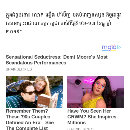
ក្នុងជំនួប​នោះ លោក ជឿ​ង ហ័​រ​ប៊ី​ញ មក​បំពេញ​ទស្សនៈកិច្ច​ជា​ផ្លូវ
ការ​នៅ​ព្រះរាជាណាចក្រ​កម្ពុជា ចាប់ពី​ថ្ងៃទី​១២-១៣ ខែធ្នូ ឆ្នាំ​
២០១៩​។