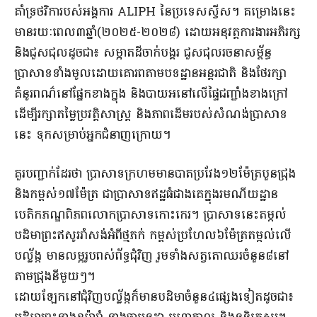
គាំទ្រថវិការបស់អង្គការ ALIPH នៃប្រទេសស្វីស។ គម្រោងនេះ
មានរយៈពេល៣ឆ្នាំ(២០២៥-២០២៨) ដោយអនុវត្តការងារអភិរក្ស
និងជួសជុលដូចជា៖ សម្អាតដីចាក់បង្គរ ជួសជុលរចនាសម្ព័ន្ធ
ប្រាសាទទាំងមូលដោយគោរពតាមបទដ្ឋានអន្តរជាតិ និងថែរក្សា
គំនូរពណ៌នៅផ្នែកខាងក្នុង និងបាយអនៅលើផ្ទៃជញ្ជាំងខាងក្រៅ
ដើម្បីរក្សាតម្លៃប្រវត្តិសាស្ត្រ និងភាពដើមរបស់សំណង់ប្រាសាទ
នេះ ទុកសម្រាប់អ្នកជំនាញក្រោយ។
គួរបញ្ជាក់ដែរថា ប្រាសាទក្រហមមានបាតប្រវែង១២ម៉ែត្របួនជ្រុង
និងកម្ពស់១៧ម៉ែត្រ ជាប្រាសាទឥដ្ឋធំជាងគេក្នុងរមណីយដ្ឋាន
បេតិកភណ្ឌពិភពលោកប្រាសាទកោះកេរ។ ប្រាសាទនេះតម្កល់
បដិមាព្រះឥសូររាំសង់អំពីថ្មភក់ កម្ពស់ប្រហែល៦ម៉ែត្រតម្កល់លើ
បល្ល័ង្ក មានលម្អរូបពស់ព័ទ្ធជុំវិញ រួមទាំងសត្វតោឈរចំនួន៨នៅ
តាមជ្រុងនីមួយៗ។
ដោយឡែកនៅជុំវិញបល្ល័ង្កក៏មានបដិមាចំនួន៤ផ្សេងទៀតដូចជា៖