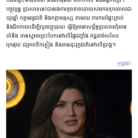
បដិមាព្រះនាងឧម៉ារាំ នាងចាមុនដា មហាកាល និងនន្ទិកេស្វរ។
បច្ចុប្បន្ន ប្រាសាទនេះបានរងការខូចខាតដោយសារការទុកចោលជា
យូរឆ្នាំ កត្តាធម្មជាតិ និងកត្តាមនុស្ស តាមរយៈការការបំផ្ទុះគ្រាប់
និងជីកកាយដើម្បីលួចវត្ថុបុរណ ធ្វើឱ្យរចនាសម្ព័ន្ធប្រាសាទពុំមាន
លំនឹង មានស្នាមប្រេះបែកនៅលើផ្ទៃជញ្ជាំង ឥដ្ឋដាច់សសៃរ
ពុកផុយ ជម្រាបទឹកភ្លៀង និងមានដុះរុក្ខជាតិនៅលើប្រាង្គ។