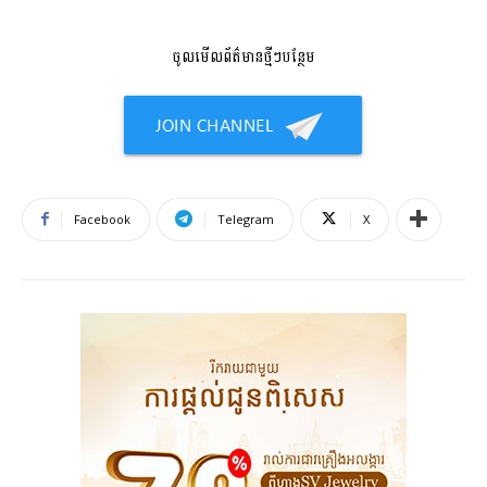
ចូលមើលព័ត៌មានថ្មីៗបន្ថែម
Facebook
Telegram
X