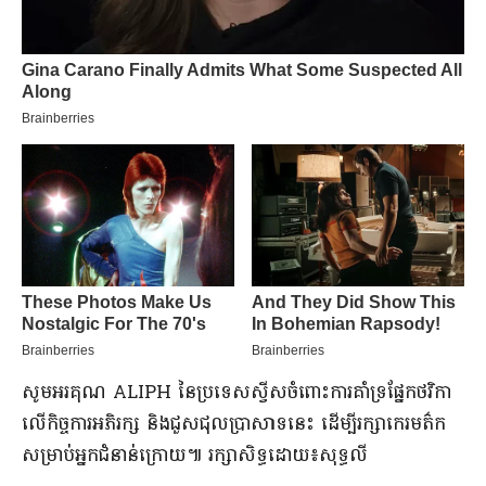
សូមអរគុណ ALIPH នៃប្រទេសស្វីសចំពោះការគាំទ្រផ្នែកថវិកា
លើកិច្ចការអភិរក្ស និងជួសជុលប្រាសាទនេះ ដើម្បីរក្សាកេរមត៌ក
សម្រាប់អ្នកជំនាន់ក្រោយ៕ រក្សាសិទ្ធដោយ៖សុទ្ធលី