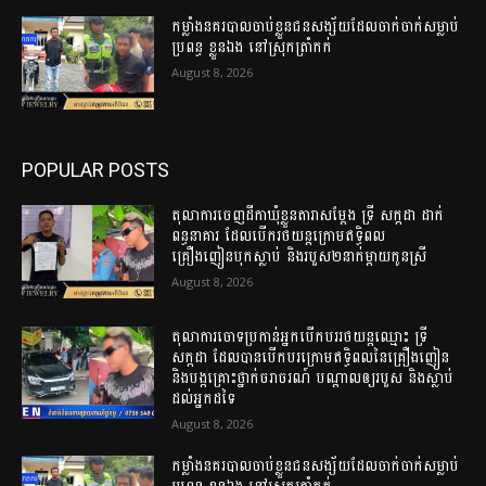
កម្លាំងនគរបាលចាប់ខ្លួនជនសង្ស័យដែលចាក់ចាក់សម្លាប់
ប្រពន្ធ ខ្លួនឯង នៅស្រុកត្រាំកក់
August 8, 2026
POPULAR POSTS
តុលាការចេញដីកាឃុំខ្លួនតារាសម្តែង ទ្រី សក្កដា ដាក់
ពន្ធនាគារ ដែលបើករថយន្តក្រោមឥទ្ធិពល
គ្រឿងញៀនបុកស្លាប់ និងរបួស២នាក់ម្តាយកូនស្រី
August 8, 2026
តុលាការចោទប្រកាន់អ្នកបើកបររថយន្តឈ្មោះ ទ្រី
សក្កដា ដែលបានបើកបរក្រោមឥទ្ធិពលនៃគ្រឿងញៀន
និងបង្កគ្រោះថ្នាក់ចរាចរណ៍ បណ្តាលឲ្យរបួស និងស្លាប់
ដល់អ្នកដទៃ
August 8, 2026
កម្លាំងនគរបាលចាប់ខ្លួនជនសង្ស័យដែលចាក់ចាក់សម្លាប់