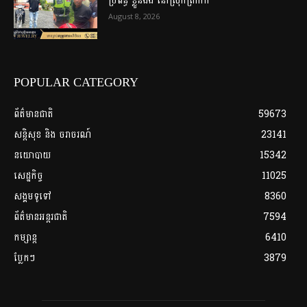
ប្រពន្ធ ខ្លួនឯង នៅស្រុកត្រាំកក់
August 8, 2026
POPULAR CATEGORY
ព័ត៌មានជាតិ
59673
សន្តិសុខ និង ចរាចរណ៍
23141
នយោបាយ
15342
សេដ្ឋកិច្ច
11025
សង្គមទូទៅ
8360
ព័ត៌មានអន្តរជាតិ
7594
កម្សាន្ត
6410
ប្លែកៗ
3879