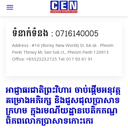
ទំនាក់ទំនង : 0716140005
Address : #16 (Borey New World) St. 6A sk . Phnom
Penh Thmey kh. Sen Sok ct., Phnom Penh 120913
Office: +85523232725 Tel: 017 93 61 91
អាជ្ញាធរជាតិព្រះវិហារ ចាប់ផ្តើមអនុវត្ត
គម្រោងអភិរក្ស និងជួសជុលប្រាសាទ
ក្រហម ក្នុងរមណីយដ្ឋានបេតិកភណ្ឌ
ពិភពលោកប្រាសាទកោះកេរ