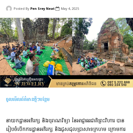
Posted By
Pen Srey Neat
May 4, 2025
ចូលមើលព័ត៌មានថ្មីៗបន្ថែម
នាយកដ្ឋានអភិរក្ស និងបុរាណវិទ្យា នៃអាជ្ញាធរជាតិព្រះវិហារ បាន
រៀបចំបើកការដ្ឋានអភិរក្ស និងជួសជុលប្រាសាទក្រហម ក្រោមការ