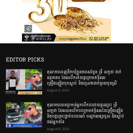
EDITOR PICKS
តុលាការចេញដីកាឃុំខ្លួនតារាសម្តែង ទ្រី សក្កដា ដាក់
ពន្ធនាគារ ដែលបើករថយន្តក្រោមឥទ្ធិពល
គ្រឿងញៀនបុកស្លាប់ និងរបួស២នាក់ម្តាយកូនស្រី
August 8, 2026
តុលាការចោទប្រកាន់អ្នកបើកបររថយន្តឈ្មោះ ទ្រី
សក្កដា ដែលបានបើកបរក្រោមឥទ្ធិពលនៃគ្រឿងញៀន
និងបង្កគ្រោះថ្នាក់ចរាចរណ៍ បណ្តាលឲ្យរបួស និងស្លាប់
ដល់អ្នកដទៃ
August 8, 2026