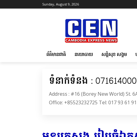
Sunday, August 9, 2026
ព័ត៌មានជាតិ
នយោបាយ
សន្តិសុខ សង្គម
ទំនាក់ទំនង : 07161400
Address : #16 (Borey New World) St. 
Office: +85523232725 Tel: 017 93 61 91
អន្តរក្រសួង រៀបចំឯកស