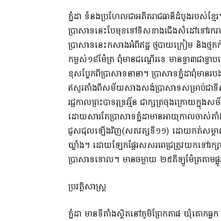
ភ្នំដា ទំនងប្រហែលជាអតីតរាជធានីដំបូងរបស់ខ្មែ
ប្រាសាទនេះបែមុខទៅទិសខាងជើងសំដៅទៅរករាជធានីន
ប្រាសាទនេះកសាងអំពីឥដ្ឋ ថ្មបាយក្រៀម និងថ្មភក
កម្ពស់១៨ម៉ែត្រ ពុំមានជណ្តើរទេ មានទ្វា៣ជាទ្វា
ខុសប្លែកពីប្រាសាទនានា។ ប្រាសាទភ្នំដាពុំមានរបង
ឥសូរតាំងពីសម័យសាងសង់ប្រាសាទសម្រាប់ជាទីសក
រជ្ជកាលព្រះបាទរុទ្រវរ្ម័ន ជាក្សត្រចុងក្រោយក្នុ
ដោយសារតែប្រាសាទភ្នំដាមានអាយុកាលចាស់តាំងពីស
ជួសជុលឡើងវិញ(សតវត្សទី១១) ដោយកត់សម្គាល់
ឃ្លាំង។ ដោយឡែកផ្តែរសសរពេជ្រត្រូវយកទៅរក្សាទុកន
ប្រាសាទទោល។ មានចម្ងាយ ២៥គីឡូម៉ែត្រតាមផ្លូវទ
ប្រវត្តិសាស្ត្រ
ភ្នំដា មានទីតាំងស្ថិតនៅភូមិព្រែកតាផ ឃុំគោកធ្លក 