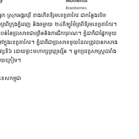
ធ្លក ស្រុកអង្គរបុរី ខាងកើតទីរួមខេត្តតាកែវ ជាកន្លែងលិច
​ក្រុងភ្នំពេញ និង​ចម្ងាយ ២៤គីឡូម៉ែត្រ​ពីទីរួមខេត្តតាកែវ។
ុងតំបន់នៃប្រាសាទជាច្រើននិងការជីកបុរាណ។ ភ្នំដាក៏ជាផ្នែកមួយ
ងខេត្តតាកែវ។ ភ្នំដាគឺជាប្រាសាទមួយដែលត្រូវបានកសាង
 ដោយព្រះមហាក្សត្ររុទ្រវរ្ម័ន ។ អ្នកប្រវត្តសាស្រ្តបារាំង
ាយក្រៀម។
រទេសកម្ពុជា