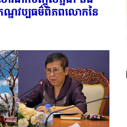
េតិកភណ្ឌវប្បធម៌ពិភពលោកនៃ