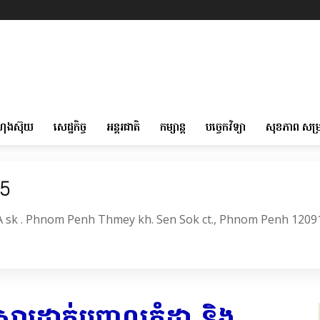
ហុងស៊ុយ
សេដ្ឋកិច្ច
អន្តរជាតិ
កម្សាន្ត
បច្ចេកវិទ្យា
សុខភាព សម្
05
6A sk . Phnom Penh Thmey kh. Sen Sok ct., Phnom Penh 1209
ារដាក់បញ្ចូលភ្នំដា និង