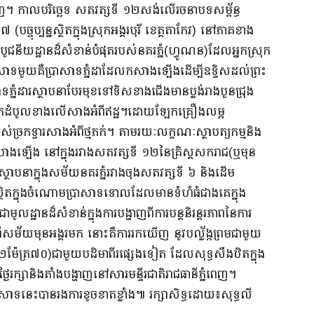
ពេញ។ កាលបរិច្ឆេទ សតវត្សទី ១២សង់លើរចនាបទសម្ព័ន្ធ
្ចុប្បន្នស្ថិតក្នុងស្រុកអង្គរបុរី ខេត្តតាកែវ) នៅភាគខាង
ជាបូជនីយដ្ឋានដ៏សំខាន់បំផុតរបស់នគរភ្នំ(ហ្វូណន)ដែលអ្នកស្រុក
សាទមួយគឺប្រាសាទភ្នំដាដែលកសាងឡើងដើម្បីឧទ្ទិសដល់ព្រះ
្នំដារស្ថាបនាបែរមុខទៅទិសខាងជើងមានប្លង់រាងបួនជ្រុង
្នែកដំបូលខាងលើសាងអំពីឥដ្ឋ។ដោយឡែកគ្រឿងលម្អ
បស់ច្រកទ្វារសាងអំពីថ្មភក់។ តាមរយៈលក្ខណៈស្ថាបត្យកម្មនិង
ងឡើង នៅក្នុងរវាងសតវត្សទី ១២នៃគ្រិស្តសករាជ(ឬមុន
ថាបនាក្នុងសម័យនគរភ្នំរវាងចុងសតវត្សទី ៦ និងដើម
ស្ថិតក្នុងចំណោមប្រាសាទទោលដែលមានទំហំធំជាងគេក្នុង
ជាមូលដ្ឋានដ៏សំខាន់ក្នុងការបង្ហាញពីការបន្តនិរន្តរភាពនៃការ
សម័យមុនអង្គរមក នោះគឺការរកឃើញ នូវបល្ល័ង្កព្រមជាមួយ
់ ២ម៉ែត្រ៧០)ជាមួយបដិមាពីរផ្សេងទៀត ដែលសុទ្ធសឹងឋិតក្នុង
ៃរក្សានិងតាំងបង្ហាញនៅសារមន្ទីរជាតិរាជធានីភ្នំពេញ។
ទនេះបានរងការខូចខាតខ្លាំង៕ រក្សាសិទ្ធដោយ៖សុទ្ធលី