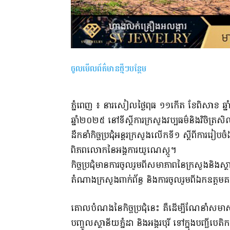
ចូលមើលព័ត៌មានថ្មីៗបន្ថែម
ភ្នំពេញ ៖ នារសៀលថ្ងៃពុធ ១១កើត ខែពិសាខ ឆ្ន
ឆ្នាំ២០២៥ នៅទីស្ដីការក្រសួងវប្បធម៌និងវិចិ
ដឹកនាំកិច្ចប្រជុំអន្តរក្រសួងលើកទី១ ស្ដីពីការរៀបចំ
ពិភពលោកនៃអង្គការយូណេស្កូ។
កិច្ចប្រជុំមានការចូលរួមពីសមាភាពនៃក្រសួងនិង
តំណាងក្រសួងពាក់ព័ន្ធ និងការចូលរួមពីឯកឧត្
គោលបំណងនៃកិច្ចប្រជុំនេះ គឺដើម្បីណែនាំសមាសភា
បញ្ចូលស្ថានីយភ្នំដា និងអង្គរបុរី ទៅក្នុងបញ្