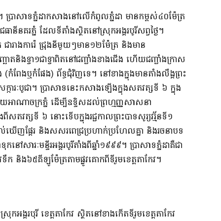
រ។ ប្រាសាទភ្នំដាកសាងនៅលើកំពូលភ្នំដា មានកម្ពស់៤០ម៉ែត្រ
គរភ្នំ ដែលទីតាំងស្ថិតនៅស្រុកអង្គរបូរីសព្វថ្ងៃ។
់ ជារាងការ៉េ ជ្រុងនីមួយៗមាន១២ម៉ែត្រ និងមាន
បញ្ឆោតនិងទ្វា១ជាទ្វាពិតនៅជញ្ជាំងខាងជើង ហើយជញ្ជាំងក្រាស
 (កំពែងឬកំផែង) ព័ទ្ធជុំវិញទេ។ នៅខាងក្នុងមានតាំងលឹង្គព្រះ
្ការៈបូជា។ ប្រាសាទនេះកសាងឡើងក្នុងសតវត្សទី ៦ ក្នុង
ងសម័យអាណាចក្រភ្នំ ដើម្បីឧទ្ទិសដល់ព្រហ្មញ្ញសាសនា
តវត្សទី ៦ នោះទើបក្នុងរជ្ជកាលព្រះបាទសូរ្យវរ្ម័នទី១
ឃើញផ្តែរ និងសសរពេជ្រប្រហាក់ប្រហែលគ្នា និងរចនាបទ
ៅសារៈមន្ទីរអង្គរបូរីតាំងពីឆ្នាំ១៩៩៩។ ប្រាសាទភ្នំដាគឺជា
ឹក និង៦៥គីឡូម៉ែត្រតាមផ្លូវគោកពីទីរួមខេត្តតាកែវ។
ស្រុកអង្គរបុរី ខេត្តតាកែវ ស្ថិតនៅខាងកើតទីរួមខេត្តតាកែវ