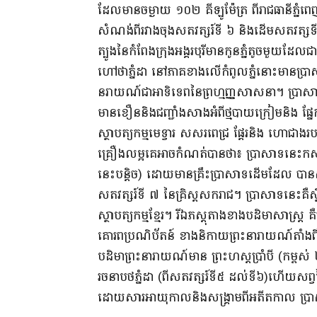
ដែលមានចម្ងាយ ១០២ គីឡូម៉ែត្រ ពីរាជធានីភ្នំ
សំណង់ពីរវាងចុងសតវត្សរ៍ទី ៦ និងដើមសតវត្សទី៧ (បច
ត្បូងនៃកំពែងក្រុងអង្គរបុរីមានកូនភ្នំតូចមួយដែល
ហៅថាភ្នំដា នៅភាគខាងលើកំពូលភ្នំនោះមានប្រា
នរាយណ៍ជាអាទិទេពនៃព្រហ្មញ្ញសាសនា។ ប្រាសាទភ
មានខឿននិងជញ្ជាំងសាងអំពីថ្មបាយក្រៀមនិង ផ
ស្ថាបត្យកម្មមេទ្វារ សសរពេជ្រ ផ្តែរនិង ហោជាងរ
គ្រឿងលម្អគេអាចកំណត់បានថា៖ ប្រាសាទនេះកសា
នេះបន្តិច) ដោយមានគ្រឹះប្រាសាទដើមដែល បានស្
សតវត្សរ៍ទី ៧ នៃគ្រិស្តសករាជ។ ប្រាសាទនេះគឺ
ស្ថាបត្យកម្មខ្មែរ។ រីឯភស្តុតាងខាងបដិមាសាស្ត្រ គឺ
គោរពប្រណិប័តន៍ ខាងនិកាយព្រះនារាយណ៍តាំងពី
បដិមាព្រះនារាយណ៍មាន ព្រះហស្តប្រាំបី (កម្ពស
រចនាបថភ្នំដា (ពីសតវត្សរ៍ទី៥ ដល់ទី៦)ហើយសព្វថ្ង
ដោយសារអាយុកាលនិងសង្គ្រាមពីអតីតកាល ប្រាសា