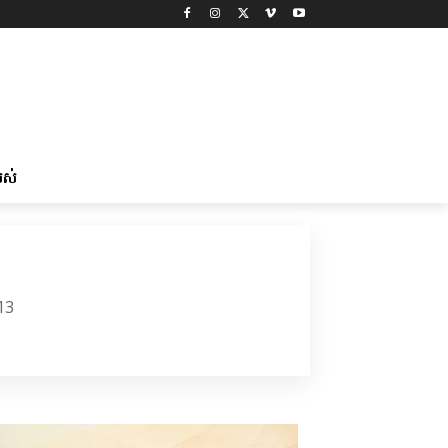
រស់
13