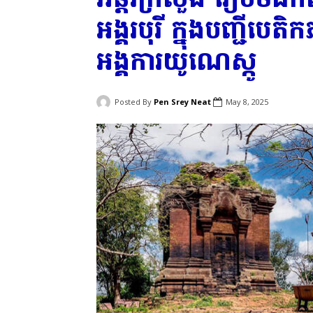
អង្គរបុរី ក្នុងបញ្ជីប
អង្គការយូណេស្កូ
Posted By
Pen Srey Neat
May 8, 2025