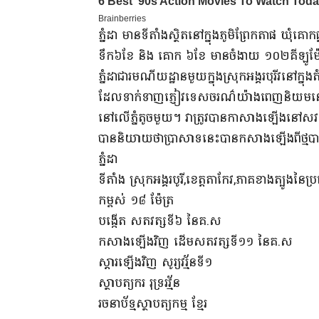
ភ្នំដា​ មានទីតាំងស្ថិតនៅក្នុងភូមិព្រែកតាផ ឃុំគោក
ទឹក៦ខែ និង គោក ៦ខែ​ មានចំងាយ ១០២​គីឡូម៉ែត្រ​ពី
ភ្នំដាជារមណីយដ្ឋានមួយក្នុងស្រុកអង្គរបុរីវនៅក្ន
ដែលទាក់ទាញភ្ញៀវទេសចរណ៌យ៉ាងពេញនិយមនៅក្នុ
នៅលើភ្នំតូចមួយ។​ វាត្រូវបានកាសាងឡើងនៅសវត្សទី៦
បាននិយាយថាប្រាសាទនេះបានកសាងឡើងពីថ្មប
ភ្នំដា
ទីតាំង ស្រុកអង្គរបូរី,ខេត្តតាកែវ,ភាគខាងត្បូងនៃប្
កម្ពស់ ១៨ ម៉ែត្រ
បង្កើត សតវត្សទី៦ នៃគ.ស
កសាងឡើងវិញ ដើមសតវត្សទី១១ នៃគ.ស
ស្ដារឡើងវិញ សូរ្យវរ្ម័នទី១
ស្ថាបត្យករ រុទ្ររវ្ម័ន
រចនាប័ទ្មស្ថាបត្យកម្ម ខ្មែរ