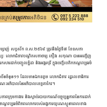
ាំម្សាញ់ សប្ដស័ក ព.ស.២៥៦៨ ត្រូវនឹងថ្ងៃទី៧ ខែឧសភា
ត្រសិល្បៈ លោកជំទាវបណ្ឌិតសភាចារ្យ ភឿង សកុណា បានអញ្ជើញ
ឯកសារដាក់បញ្ចូលភ្នំដា និងអង្គរបុរី ក្នុងបញ្ជីបេតិកភណ្ឌវប្បធម៌
ស្ថាប័នចំនួន១១ ដែលមានឯកឧត្ដម លោកជំទាវ រដ្ឋលេខាធិការ
ដមគណៈអភិបាលនៃអភិបាលខេត្តតាកែវ។
ពក្រុមកាងារ និងស្តាប់របាយការណ៍បច្ចុប្បន្នភាពនៃការដាក់
ជីបេតិកភណ្ឌវប្បធម៌ពិភពលោករបស់អង្គការយូណេស្កូនាពេលខាង