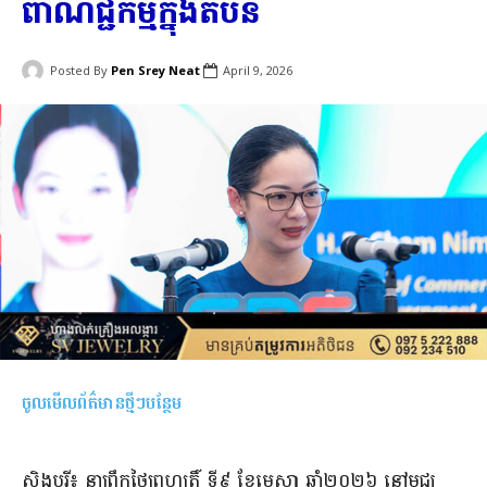
ពាណិជ្ជកម្មក្នុងតំបន់
Posted By
Pen Srey Neat
April 9, 2026
ចូលមើលព័ត៌មានថ្មីៗបន្ថែម
សិង្ហបុរី៖ នាព្រឹកថ្ងៃព្រហ្បតិ៍ ទី៩ ខែមេសា ឆ្នាំ២០២៦ នៅមជ្ឈ