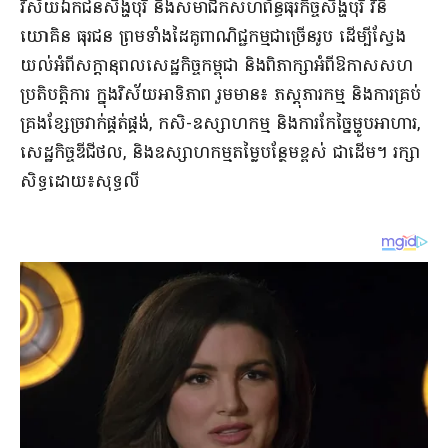
វិស័យឯកជនសិង្ហបុរី និងសមាជិកសហព័ន្ធធុរកិច្ចសិង្ហបុរី វិនិ
យោគិន ធុរជន ព្រមទាំងដៃគូពាណិជ្ជកម្មជាច្រើនរូប ដើម្បីស្វែង
យល់អំពីសក្តានុពលសេដ្ឋកិច្ចកម្ពុជា និងពិភាក្សាអំពីឱកាសសហ
ប្រតិបត្តិការ ក្នុងវិស័យអាទិភាព រួមមាន៖ ភស្តុភារកម្ម និងការគ្រប់
គ្រងខ្សែច្រវាក់ផ្គត់ផ្គង់, កសិ-ឧស្សាហកម្ម និងការកែច្នៃម្ហូបអាហារ,
សេដ្ឋកិច្ចឌីជីថល, និងឧស្សាហកម្មតម្លៃបន្ថែមខ្ពស់ ជាដើម។ រក្សា
សិទ្ធដោយ៖សុទ្ធលី