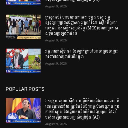
August 9, 2026
ក្រសួងអប់រំ ហាមឃាត់ការថត ចម្លង បង្ហោះ ឬ
ផ្សព្វផ្សាយប្រធានវិញ្ញាសា អត្រាកំណែ សន្លឹកកិច្ចការ
បេក្ខជន និងសន្លឹកសម្រង់ពិន្ទុ (MCS)មុនការប្រកាស
លទ្ធផលប្រឡងបាក់ឌុប
August 9, 2026
អគ្គនាយក​ស៊ីម៉ាក់៖ ថៃ​ទម្លាក់​គ្រាប់បែក​ចង្កោមចន្លោះ​
៦ទៅ​៧លានគ្រាប់​លើ​កម្ពុជា
August 9, 2026
POPULAR POSTS
ឯកឧត្តម ស្វាយ ស៊ីថា៖ មន្ត្រីព័ត៌មាននិងសាធារណមតិ
ខេត្តឧត្តរមានជ័យ ត្រូវខិតខំលើកកម្ពស់សមត្ថភាព ក្នុង
ការទប់ស្កាត់ និងឆ្លើយតបនឹងព័ត៌មានក្លែងក្លាយដែល
បង្កើតឡើងដោយបញ្ញាសិប្បនិម្មិត (AI)
August 9, 2026