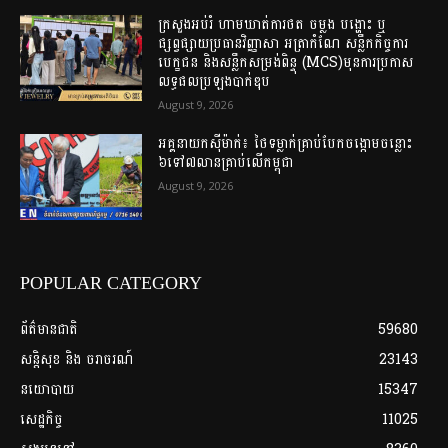
ក្រសួងអប់រំ ហាមឃាត់ការថត ចម្លង បង្ហោះ ឬ
ផ្សព្វផ្សាយប្រធានវិញ្ញាសា អត្រាកំណែ សន្លឹកកិច្ចការ
បេក្ខជន និងសន្លឹកសម្រង់ពិន្ទុ (MCS)មុនការប្រកាស
លទ្ធផលប្រឡងបាក់ឌុប
August 9, 2026
អគ្គនាយក​ស៊ីម៉ាក់៖ ថៃ​ទម្លាក់​គ្រាប់បែក​ចង្កោមចន្លោះ​
៦ទៅ​៧លានគ្រាប់​លើ​កម្ពុជា
August 9, 2026
POPULAR CATEGORY
ព័ត៌មានជាតិ
59680
សន្តិសុខ និង ចរាចរណ៍
23143
នយោបាយ
15347
សេដ្ឋកិច្ច
11025