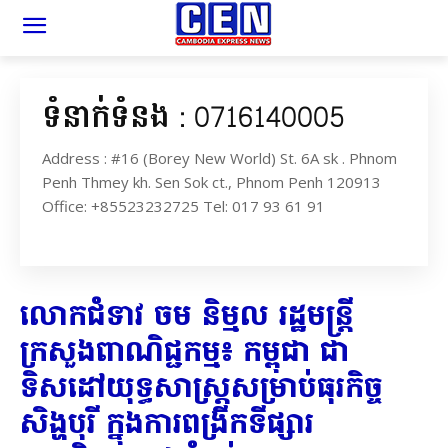
ទំនាក់ទំនង : 0716140005
Address : #16 (Borey New World) St. 6A sk . Phnom
Penh Thmey kh. Sen Sok ct., Phnom Penh 120913
Office: +85523232725 Tel: 017 93 61 91
លោកជំទាវ ចម និម្មល រដ្ឋមន្ត្រី
ក្រសួងពាណិជ្ជកម្ម៖ កម្ពុជា ជា
ទិសដៅយុទ្ធសាស្ត្រសម្រាប់ធុរកិច្ច
សិង្ហបុរី ក្នុងការពង្រីកទីផ្សារ