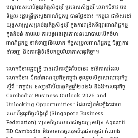
មណ្ឌលសហព័ន្ធធុរកិច្ចសិង្ហបុរី ប្រទេសសិង្ហបុរី លោកជំទាវ ចម
និម្មល រដ្ឋមន្ត្រីក្រសួងពាណិជ្ជកម្ម បានថ្លែងថា៖ “កម្ពុជា ជាទិសដៅ
យុទ្ធសាស្ត្រសម្រាប់ធុរកិច្ចសិង្ហបុរី ក្នុងការពង្រីកទីផ្សារពាណិជ្ជកម្ម
ក្នុងតំបន់ តាមរយៈការបន្តអនុវត្តគោលនយោបាយបើកចំហ
ពាណិជ្ជកម្ម ទាក់ទាញវិនិយោគ កិច្ចសម្រួលពាណិជ្ជកម្ម ជំរុញការ
នាំចេញ និងការធ្វើទំនើបកម្មបរិយាកាសធុរកិច្ច”។
លោកជំទាវរដ្ឋមន្ត្រី បានលើកឡើងបែបនេះ នាឱកាសដែល
លោកជំទាវ ដឹកនាំគណៈប្រតិភូកម្ពុជា ចូលរួមសិក្ខាសាលាធុរកិច្ច
ស្តីពី “កម្ពុជា៖ ទស្សនវិស័យធុរកិច្ចឆ្នាំ២០២៦ និងឱកាសធុរកិច្ច–
Cambodia: Business Outlook 2026 and
Unlocking Opportunities” ដែលរៀបចំឡើងដោយ
សហព័ន្ធធុរកិច្ចសិង្ហបុរី (Singapore Business
Federation) ក្រោមកិច្ចសហការជាមួយក្រុមហ៊ុន Aquarii
BD Cambodia និងមានការចូលរួមពីធុរជនកម្ពុជា តំណាង