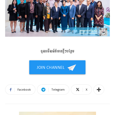
ចូលមើលព័ត៌មានថ្មីៗបន្ថែម
Facebook
Telegram
X