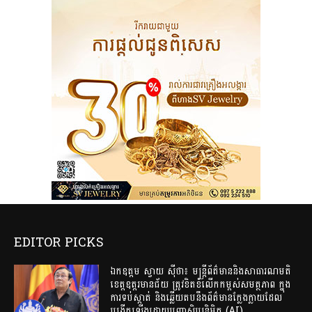
EDITOR PICKS
ឯកឧត្តម ស្វាយ ស៊ីថា៖ មន្ត្រីព័ត៌មាននិងសាធារណមតិ
ខេត្តឧត្តរមានជ័យ ត្រូវខិតខំលើកកម្ពស់សមត្ថភាព ក្នុង
ការទប់ស្កាត់ និងឆ្លើយតបនឹងព័ត៌មានក្លែងក្លាយដែល
បង្កើតឡើងដោយបញ្ញាសិប្បនិម្មិត (AI)