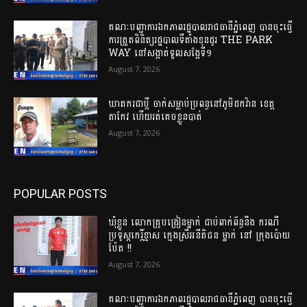
គណៈបញ្ជាការឯកភាពរដ្ឋបាលរាជធានីភ្នំពេញ បានចុះធ្វើ
ការត្រួតពិនិត្យរដ្ឋបាលទីតាំងខុនដូរ THE PARK
WAY នៅសង្កាត់ទួលសង្កែទី១
August 7, 2026
ឃាតករជាប្តី ចាក់សម្លាប់ប្រពន្ធនៅភូមិដកវ៉ាន ខេត្ត
តាកែវ ហើយរត់គេច​ខ្លួន​បាត់
August 7, 2026
POPULAR POSTS
ឃុំខ្លួន លោកគ្រូបង្រៀនម្នាក់ ជាប់ពាក់ព័ន្ធនឹង ករណី
ប្រទូស្តកេរ្តិ៍ខ្មាស ក្មេងស្រីអនីតិជន ម្នាក់ នៅ ក្រុងប៉ោយ
ប៉ែត !!
August 7, 2026
គណៈបញ្ជាការឯកភាពរដ្ឋបាលរាជធានីភ្នំពេញ បានចុះធ្វើ