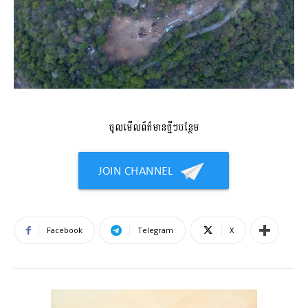
ចូលមើលព័ត៌មានថ្មីៗបន្ថែម
Facebook
Telegram
X