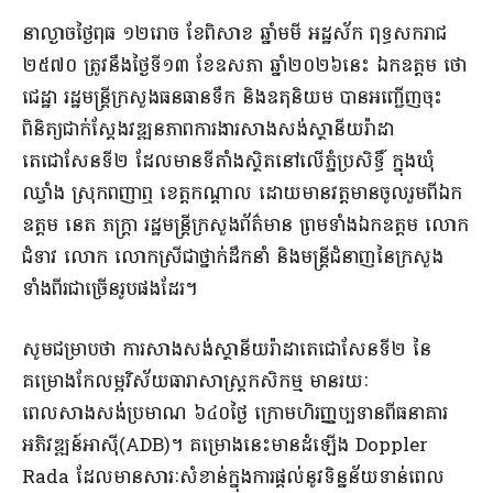
នាល្ងាចថ្ងៃពុធ ១២រោច ខែពិសាខ ឆ្នាំមមី អដ្ឋស័ក ពុទ្ធសករាជ
២៥៧០ ត្រូវនឹងថ្ងៃទី១៣ ខែឧសភា ឆ្នាំ២០២៦នេះ ឯកឧត្តម ថោ
ជេដ្ឋា រដ្ឋមន្ត្រីក្រសួងធនធានទឹក និងឧតុនិយម បានអញ្ជើញចុះ
ពិនិត្យជាក់ស្តែងវឌ្ឍនភាពការងារសាងសង់ស្ថានីយរ៉ាដា
តេជោសែនទី២ ដែលមានទីតាំងស្ថិតនៅលើភ្នំប្រសិទ្ធិ៍ ក្នុងឃុំ
ឈ្វាំង ស្រុកពញាឮ ខេត្តកណ្តាល ដោយមានវត្តមានចូលរួមពីឯក
ឧត្តម នេត ភក្ត្រា រដ្ឋមន្ត្រីក្រសួងព័ត៌មាន ព្រមទាំងឯកឧត្តម លោក
ជំទាវ លោក លោកស្រីជាថ្នាក់ដឹកនាំ និងមន្ត្រីជំនាញនៃក្រសួង
ទាំងពីរជាច្រើនរូបផងដែរ។
សូមជម្រាបថា ការសាងសង់ស្ថានីយរ៉ាដាតេជោសែនទី២ នៃ
គម្រោងកែលម្អវិស័យធារាសាស្ត្រកសិកម្ម មានរយៈ
ពេលសាងសង់ប្រមាណ ៦៤០ថ្ងៃ ក្រោមហិរញ្ញប្បទានពីធនាគារ
អភិវឌ្ឍន៍អាស៊ី(ADB)។ គម្រោងនេះមានដំឡើង Doppler
Rada ដែលមានសារៈសំខាន់ក្នុងការផ្តល់នូវទិន្នន័យទាន់ពេល