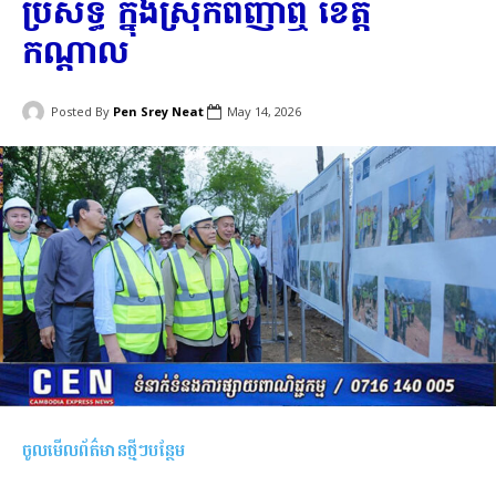
ប្រសិទ្ធិ៍ ក្នុងស្រុកពញាឮ ខេត្ត
កណ្តាល
Posted By
Pen Srey Neat
May 14, 2026
ចូលមើលព័ត៌មានថ្មីៗបន្ថែម