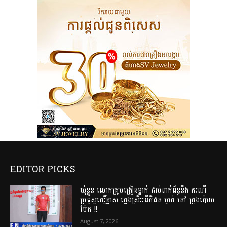
EDITOR PICKS
ឃុំខ្លួន លោកគ្រូបង្រៀនម្នាក់ ជាប់ពាក់ព័ន្ធនឹង ករណី
ប្រទូស្តកេរ្តិ៍ខ្មាស ក្មេងស្រីអនីតិជន ម្នាក់ នៅ ក្រុងប៉ោយ
ប៉ែត !!
August 7, 2026