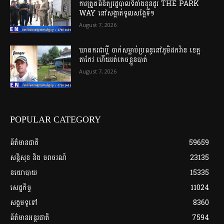
ការត្រួតពិនិត្យរដ្ឋបាលទីតាំងខុនដូរ THE PARK
WAY នៅសង្កាត់ទួលសង្កែទី១
August 7, 2026
ឃាតករជាប្តី ចាក់សម្លាប់ប្រពន្ធនៅភូមិដកវ៉ាន ខេត្ត
តាកែវ ហើយរត់គេច​ខ្លួន​បាត់
August 7, 2026
POPULAR CATEGORY
ព័ត៌មានជាតិ
59659
សន្តិសុខ និង ចរាចរណ៍
23135
នយោបាយ
15335
សេដ្ឋកិច្ច
11024
សង្គមទូទៅ
8360
ព័ត៌មានអន្តរជាតិ
7594