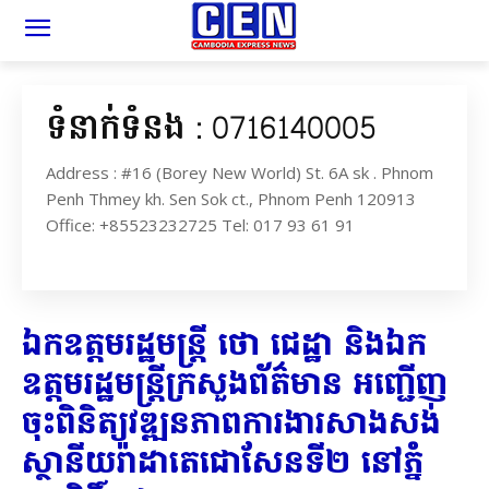
ទំនាក់ទំនង : 0716140005
Address : #16 (Borey New World) St. 6A sk . Phnom
Penh Thmey kh. Sen Sok ct., Phnom Penh 120913
Office: +85523232725 Tel: 017 93 61 91
ឯកឧត្តមរដ្ឋមន្ត្រី ថោ ជេដ្ឋា និងឯក
ឧត្តមរដ្ឋមន្ត្រីក្រសួងព័ត៌មាន អញ្ជើញ
ចុះពិនិត្យវឌ្ឍនភាពការងារសាងសង់
ស្ថានីយរ៉ាដាតេជោសែនទី២ នៅភ្នំ