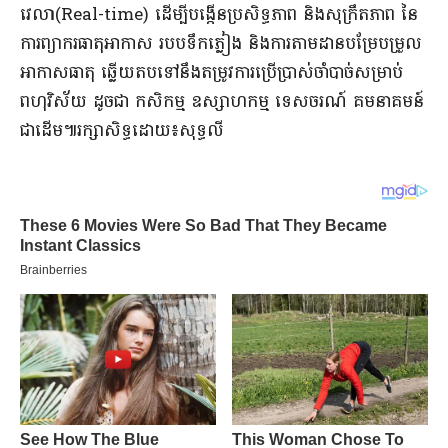
វេលា(Real-time) ដើម្បីបង្កើនប្រសិទ្ធភាព និងសុក្រឹតភាព នៃ
ការព្យាករធាតុអាកាស របបទឹកភ្លៀង និងការតាមដានបម្រែបម្រួល
អាកាសធាតុ ឆ្លើយតបទៅនឹងតម្រូវការប្រើប្រាស់ចាំបាច់សម្រាប់
ពហុវិស័យ ដូចជា កសិកម្ម ឧស្សាហកម្ម ទេសចរណ៍ គមនាគមន៍
ជាដើម៕រក្សាសិទ្ធដោយ៖សុទ្ធលី