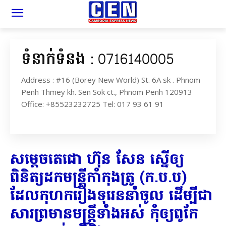
ទំនាក់ទំនង : 0716140005
Address : #16 (Borey New World) St. 6A sk . Phnom
Penh Thmey kh. Sen Sok ct., Phnom Penh 120913
Office: +85523232725 Tel: 017 93 61 91
សម្តេចតេជោ ហ៊ុន​ សែន​ ស្នេីឲ្យ
ពិនិត្យដកមន្រ្តីកាំកុងត្រូ (ក.ប.ប)
ដែលកុហករឿងទុរេននាំចូល ដេីម្បីជា
សារព្រមានមន្រ្តីទាំងអស់ កុំឲ្យពូកែ