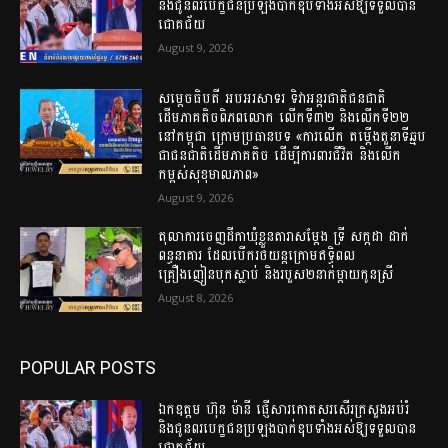
និងជូនពរបេក្ខជនប្រឡងបាក់ឌុបទាំងអស់ឱ្យទទួលបាន
ជោគជ័យ
August 9, 2026
សម្តេចធិបតី អបអរសាទរ ទិវាអន្តរជាតិជនជាតិ
ដើមភាគតិចពិភពលោក លើកទី៣២ និងលើកទី២២
នៅកម្ពុជា ក្រោមប្រធានបទ «ការលើក តម្កើងតួនាទីឆ្មប
ជាជនជាតិដើមភាគតិច ដើម្បីការពារជីវិត និងលើក
កម្ពស់សុខុមាលភាព»
August 9, 2026
តុលាការចេញដីកាឃុំខ្លួនតារាសម្តែង ទ្រី សក្កដា ដាក់
ពន្ធនាគារ ដែលបើករថយន្តក្រោមឥទ្ធិពល
គ្រឿងញៀនបុកស្លាប់ និងរបួស២នាក់ម្តាយកូនស្រី
August 8, 2026
POPULAR POSTS
ឯកឧត្តម ហ៊ុន ម៉ានី ផ្ញើសារកោតសរសើរក្រសួងអប់រំ
និងជូនពរបេក្ខជនប្រឡងបាក់ឌុបទាំងអស់ឱ្យទទួលបាន
ជោគជ័យ