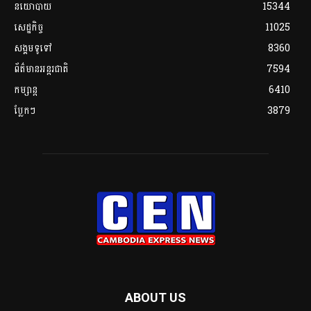
នយោបាយ
15344
សេដ្ឋកិច្ច
11025
សង្គមទូទៅ
8360
ព័ត៌មានអន្តរជាតិ
7594
កម្សាន្ត
6410
ប្លែកៗ
3879
ABOUT US