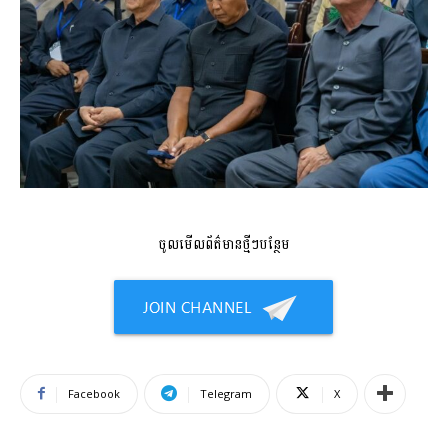
ចូលមើលព័ត៌មានថ្មីៗបន្ថែម
Facebook
Telegram
X