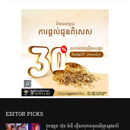
EDITOR PICKS
ឯកឧត្តម ហ៊ុន ម៉ានី ផ្ញើសារកោតសរសើរក្រសួងអប់រំ