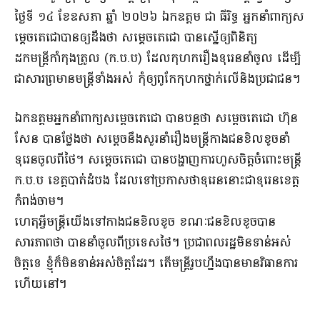
ថ្ងៃទី ១៤ ខែឧសភា ឆ្នាំ ២០២៦ ឯកឧត្តម ជា ធីរិទ្ធ អ្នកនាំពាក្យស
ម្តេចតេជោបានឲ្យដឹងថា សម្តេចតេជោ បានស្នើឲ្យពិនិត្យ
ដកមន្រ្តីកាំកុងត្រូល (ក.ប.ប) ដែលកុហករឿងទុរេននាំចូល ដេីម្បី
ជាសារព្រមានមន្រ្តីទាំងអស់ កុំឲ្យពូកែកុហកថ្នាក់លេីនិងប្រជាជន។
ឯកឧត្តមអ្នកនាំពាក្យសម្ដេចតេជោ បានបន្តថា សម្តេចតេជោ ហ៊ុន
សែន បានថ្លែងថា សម្តេចនឹងសួរនាំរឿងមន្ត្រីកាង​ជនខិល​ខូចនាំ​
ទុរេន​ចូលពីថៃ។ សម្តេចតេជោ បានបង្ហាញការហួសចិត្តចំពោះមន្ត្រី
ក.ប.ប ខេត្តបាត់ដំបង ដែលទៅប្រកាសថាទុរេននោះជាទុរេនខេត្ត
កំពង់ចាម។
ហេតុអ្វីមន្ត្រីយើងទៅកាងជនខិលខូច ខណៈជនខិលខូចបាន
សារភាពថា បាននាំចូលពីប្រទេសថៃ។ ប្រជាពលរដ្ឋមិនទាន់អស់
ចិត្តទេ ខ្ញុំក៏មិនទាន់អស់ចិត្តដែរ។ តើមន្ត្រីរូបហ្នឹងបានមានវិធានការ
ហើយនៅ។