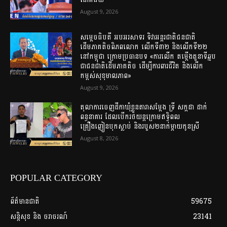
August 9, 2026
សម្តេចធិបតី អបអរសាទរ ទិវាអន្តរជាតិជនជាតិ
ដើមភាគតិចពិភពលោក លើកទី៣២ និងលើកទី២២
នៅកម្ពុជា ក្រោមប្រធានបទ «ការលើក តម្កើងតួនាទីឆ្មប
ជាជនជាតិដើមភាគតិច ដើម្បីការពារជីវិត និងលើក
កម្ពស់សុខុមាលភាព»
August 9, 2026
តុលាការចេញដីកាឃុំខ្លួនតារាសម្តែង ទ្រី សក្កដា ដាក់
ពន្ធនាគារ ដែលបើករថយន្តក្រោមឥទ្ធិពល
គ្រឿងញៀនបុកស្លាប់ និងរបួស២នាក់ម្តាយកូនស្រី
August 8, 2026
POPULAR CATEGORY
ព័ត៌មានជាតិ
59675
សន្តិសុខ និង ចរាចរណ៍
23141