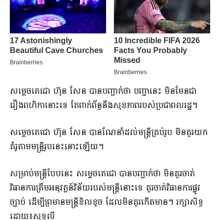
សម្តេចតេជោ ហ៊ុន សែន បានបញ្ជាក់ថា បញ្ហានេះ មិនមែនជា
រឿងពហិកានោះទេ តែពាក់ព័ន្ធនឹងសុខភាពរបស់ប្រជាពលរដ្ឋ។
សម្តេចតេជោ ហ៊ុន សែន បានណែនាំដល់មន្ត្រីគ្រប់រូប មិនគួរយក
គំរូតាមមន្ត្រីរូបនេះនោះឡើយ។
សម្រាប់មន្ត្រីបែបនេះ សម្តេចតេជោ បានបញ្ជាក់ថា មិនគួរចាត់
វិធានការត្រឹមអនុវត្តន៍វិន័យរបស់មន្ត្រីនោះទេ គួរចាត់វិធានការផ្លូវ
ច្បាប់ ដើម្បីព្រមានមន្ត្រីខិលខូច ដែលមិនគួរកើតមាន។ រក្សាសិទ្ធ
ដោយ៖សុទ្ធលី