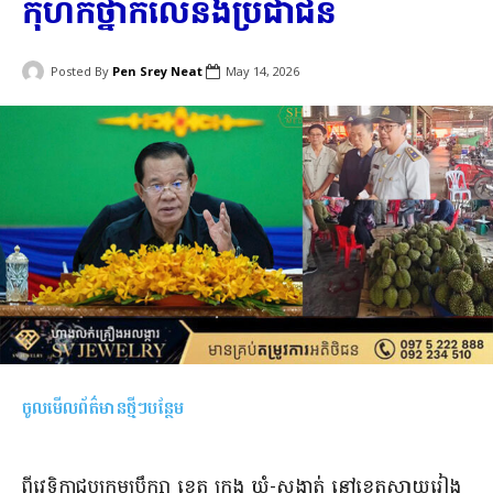
កុហកថ្នាក់លេីនិងប្រជាជន
Posted By
Pen Srey Neat
May 14, 2026
ចូលមើលព័ត៌មានថ្មីៗបន្ថែម
ពីវេទិកាជួបក្រុមប្រឹក្សា ខេត្ត ក្រុង ឃុំ-សង្កាត់ នៅខេត្តស្វាយរៀង