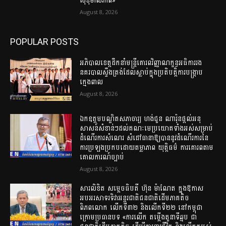
សុខុមាលភាព»
August 8, 2026
POPULAR POSTS
អភិបាលខេត្តដឹកនាំមន្ត្រីគោរពវិញ្ញាណក្ខន្ធអធិការរង
នគរបាលស្ទឹងត្រង់ដែលស្លាប់ក្នុងប្រតិបត្តិការបង្ក្រាប
ក្មេងពាល
August 8, 2026
ឯកឧត្តមបណ្ឌិតសភាចារ្យ ហង់ជួន ណារ៉ុនផ្ដល់អនុ
សាសន៍សំខាន់ៗដល់គណៈមេប្រយោគទាំងអស់សម្រាប់
ដំណើរការសំណេរ សំដៅធានាឱ្យបាននូវដំណើរការនៃ
ការប្រឡងប្រកបដោយតម្លាភាព យុត្តិធម៌ ការគោរពតាម
គោលការណ៍ច្បាប់
August 8, 2026
សារលិខិត សម្តេចធិបតី ហ៊ុន ម៉ាណែត ក្នុងឱកាស
អបអរសាទរទិវាអន្តរជាតិជនជាតិដើមភាគតិច
ពិភពលោក លើកទី៣២ និងលើកទី២២ នៅកម្ពុជា
ក្រោមប្រធានបទ «ការលើក តម្កើងតួនាទីឆ្មប ជា