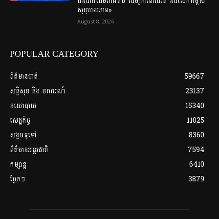
ជនជាតិដើមភាគតិច ដើម្បីការពារជីវិត និងលើកកម្ពស់
សុខុមាលភាព»
August 8, 2026
POPULAR CATEGORY
ព័ត៌មានជាតិ
59667
សន្តិសុខ និង ចរាចរណ៍
23137
នយោបាយ
15340
សេដ្ឋកិច្ច
11025
សង្គមទូទៅ
8360
ព័ត៌មានអន្តរជាតិ
7594
កម្សាន្ត
6410
ប្លែកៗ
3879