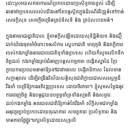
ដោះស្រាយសភាពការណ៍ប្រកបដោយប្រសិទ្ធភាពខ្ពស់ ដើម្បី
ធានាថាប្រទេសរបស់យើងនៅតែបន្តស្ថិតក្នុងដំណើរវិវឌ្ឍន៍ទៅកាន់
សេចក្តីសុខ សេចក្តីចម្រើនគ្រប់ទិសទី និង គ្រប់សហគមន៍។
ក្នុងនាមរាជរដ្ឋាភិបាល ខ្ញុំមានក្តីសង្ឃឹមដោយសុទិដ្ឋិនិយម និងជឿ
ជាក់យ៉ាងមុតមាំចំពោះមនសិការ ស្នេហាជាតិ មាតុភូមិ និងភក្តីភាព
របស់កងកម្លាំងនគរបាលជាតិទូទាំងប្រទេស ហើយក៏សូមលើកទឹក
ចិត្តដល់ កងកម្លាំងគ្រប់ជំនាញបន្តសកម្មភាព បង្កើតស្នាដៃ ប្រែ
ក្លាយការប្រឈមនានាឱ្យទៅជាថាមពល បង្កើតឱកាស ដែលមាន
សក្តានុពល ដើម្បីពង្រឹងវិស័យសន្តិសុខជាតិក្លាយជាសសរស្តម្ភដ៏
រឹងមាំ បម្រើឱ្យការអភិវឌ្ឍប្រទេស ដោយចីរភាព។ ខ្ញុំសូមសម្តែងនូវ
ការពេញចិត្ត និងបន្តជួយឧបត្ថម្ភគាំទ្រទាំងស្មារតី និងសម្ភារៈ
ដល់កងកម្លាំង នគរបាលជាតិឱ្យកាន់តែរឹងមាំ ស័ក្តិសមជាកម្លាំង
អនុវត្តច្បាប់ប្រកបដោយគុណភាព សមត្ថភាព ប្រសិទ្ធភាព និង
មានភាពថ្លៃថ្នូរ។រក្សាសិទ្ធដោយ៖សុទ្ធលី