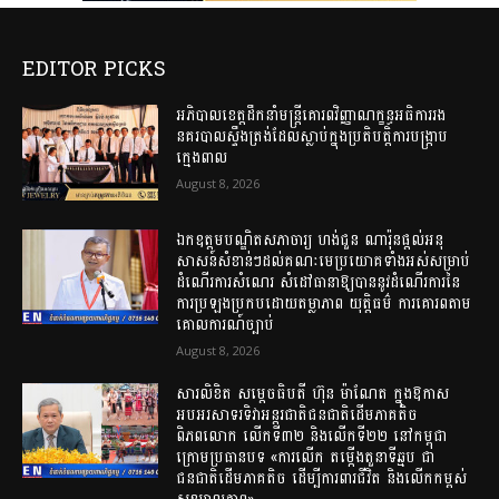
EDITOR PICKS
អភិបាលខេត្តដឹកនាំមន្ត្រីគោរពវិញ្ញាណក្ខន្ធអធិការរង
នគរបាលស្ទឹងត្រង់ដែលស្លាប់ក្នុងប្រតិបត្តិការបង្ក្រាប
ក្មេងពាល
August 8, 2026
ឯកឧត្តមបណ្ឌិតសភាចារ្យ ហង់ជួន ណារ៉ុនផ្ដល់អនុ
សាសន៍សំខាន់ៗដល់គណៈមេប្រយោគទាំងអស់សម្រាប់
ដំណើរការសំណេរ សំដៅធានាឱ្យបាននូវដំណើរការនៃ
ការប្រឡងប្រកបដោយតម្លាភាព យុត្តិធម៌ ការគោរពតាម
គោលការណ៍ច្បាប់
August 8, 2026
សារលិខិត សម្តេចធិបតី ហ៊ុន ម៉ាណែត ក្នុងឱកាស
អបអរសាទរទិវាអន្តរជាតិជនជាតិដើមភាគតិច
ពិភពលោក លើកទី៣២ និងលើកទី២២ នៅកម្ពុជា
ក្រោមប្រធានបទ «ការលើក តម្កើងតួនាទីឆ្មប ជា
ជនជាតិដើមភាគតិច ដើម្បីការពារជីវិត និងលើកកម្ពស់