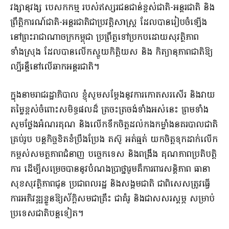
វង្សានុវង្ស បេសកកម្ម របស់ឥស្សរជនជាន់ខ្ពស់ជាតិ-អន្តរជាតិ និង
ព្រឹត្តិការណ៍ជាតិ-អន្តរជាតិជាប្រវត្តិសាស្ត្រ ដែលបានរៀបចំឡើង
នៅព្រះរាជាណាចក្រកម្ពុជា ប្រព្រឹត្តទៅប្រកបដោយសុវត្ថិភាព
ទាំងស្រុង ដែលបានលើកស្ទួយកិត្តិយស និង កិត្យានុភាពជាតិឱ្យ
ល្បីរន្ទឺនៅលើឆាកអន្តរជាតិ។
ក្នុងនាមរាជរដ្ឋាភិបាល ខ្ញុំសូមសម្តែងនូវការកោតសរសើរ និងវាយ
តម្លៃខ្ពស់ចំពោះសមិទ្ធផលដ៏ ត្រចះត្រចង់ទាំងអស់នេះ ព្រមទាំង
សូមថ្លែងអំណរគុណ និងលើកទឹកចិត្តដល់កងកម្លាំងនគរបាលជាតិ
គ្រប់រូប បន្តកិច្ចខិតខំប្រឹងប្រែង តស៊ូ អត់ធ្មត់ យកចិត្តទុកដាក់លើក
កម្ពស់សមត្ថភាពជំនាញ បច្ចេកទេស និងពង្រឹង គុណភាពប្រតិបត្តិ
ការ ដើម្បីសម្រេចបាននូវបំណងប្រាថ្នារួមគឺការពារសន្តិភាព ធានា
សុខសុវត្ថិភាពជូន ប្រជាពលរដ្ឋ និងសង្គមជាតិ ជាពិសេសត្រូវធ្វើ
ការអភិវឌ្ឍខ្លួនឱ្យស័ក្តិសមជាគ្រឹះ ជាគំរូ និងជាសសរស្ដម្ភ សម្រាប់
ប្រទេសជាតិបន្តទៀត។