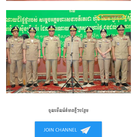
ចូលមើលព័ត៌មានថ្មីៗបន្ថែម