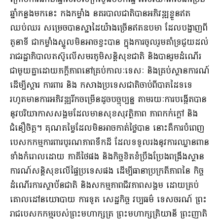
ឆ្នាំកន្លងមកនេះ កងកម្លាំង នគរបាលជាតិបានអភិវឌ្ឍខ្លួនឥត
ឈប់ឈរ សម្រេចបានស្នាដៃយ៉ាងច្រើនឥតឧបមា ដែលបង្ហាញពី
តួនាទី ជាកម្លាំងស្នូលមិនអាចខ្វះបាន ក្នុងការចូលរួមគាំទ្រជួយដល់
រាជរដ្ឋាភិបាលតស៊ូលើសមរភូមិសន្តិសុខជាតិ និងបានរួមដំណើរ
ជាមួយគ្នាដោយភក្ដីភាពនៅគ្រប់កាលៈទេសៈ និងគ្រប់ស្ថានការណ៍
ដើម្បីស្តារ ការពារ និង កសាងប្រទេសជាតិចាប់ពីបាតដៃទទេ
រហូតមានការអភិវឌ្ឍរីកចម្រើនដូចបច្ចុប្បន្ន តាមរយៈការបង្កើតបាន
នូវបរិយាកាសសង្គមដែលមានសុខសុវត្ថិភាព ភាពកក់ក្តៅ និង
ជំនឿចិត្ត។ គុណតម្លៃដែលមិនអាចកាត់ថ្លៃបាន នោះគឺការបំពេញ
បេសកកម្មការពារបូរណភាពទឹកដី ដែលទទួលរងនូវការឈ្លានពាន
ទាំងកំរោលដោយ ភាគីថៃផង និងកិច្ចខិតខំប្រឹងប្រែងពង្រឹងស្ថាន
ការណ៍សន្តិសុខលើផ្ទៃប្រទេសផង ដើម្បីធានាប្រក្រតីភាពនៃ កិច្ច
ដំណើរការស្ថាប័នជាតិ និងសកម្មភាពជីវភាពសង្គម ដោយគ្រប់
គោលដៅនយោបាយ ការទូត សេដ្ឋកិច្ច វប្បធម៌ ទេសចរណ៍ ព្រះ
រាជបេសកកម្មរបស់ព្រះមហាក្សត្រ ព្រះមហាក្សត្រិយានី ព្រះញាតិ