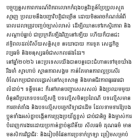
បច្ចុប្បន្នសភាពការណ៍ពិភពលោកកំពុងបន្តវិវត្តន៍ប្រែប្រួលស្មុគ
ស្មាញ ប្រឈមនឹងបញ្ហាវិបត្តិជាច្រើន ដោយមិនអាចកំណត់អំពី
ពេលវេលាត្រូវបញ្ចប់ច្បាស់លាស់ ដើម្បីឈានទៅរកស្ថិរភាព និង
សណ្តាប់ធ្នាប់ ជាប្រក្រតីឡើងវិញនៅឡើយ ហើយក៏បានជះ
ឥទ្ធិពលដល់វិស័យសន្តិសុខ នយោបាយ ការទូត សេដ្ឋកិច្ច
វប្បធម៌ និងមនុស្សធម៌ជាសកលផងដែរ។
នៅឆ្នាំ២០២៦ នេះប្រទេសយើងបានបន្តបោះជំហានទៅមុខយ៉ាង
រឹងមាំ ស្វាហាប់ ស្ថានភាពសង្គម កាន់តែមានភាពល្អប្រសើរ
ចំណែកប្រជាពលរដ្ឋរស់នៅសុខសាន្ត និងមានជីវភាពធូរធារជា
លំដាប់។ ទន្ទឹមនេះ ក៏នៅមានបញ្ហាសេសសល់ និងប្រឈមមួយ
ចំនួនពីប្រភេទបទល្មើសថ្មី បទល្មើសមិនប្រពៃណី បទល្មើសមាន
ការចាត់តាំង និងបទល្មើសបច្ចេកវិទ្យាជាដើម ដែលទាមទារឱ្យបង
ប្អូនទាំងអស់គ្នាបង្កើនការប្រុងប្រយ័ត្នខ្ពស់ ជាប់ជានិច្ច និងម្ចាស់ការ
បំពេញការងារដោយប្រកាន់ខ្ជាប់នូវវិន័យ សីលធម៌ គុណធម៌ មាន
មនសិការវិជ្ជាជីវៈ និងរៀបចំផែនការប្រទាក់ក្រឡា ត្រៀមសម្រាប់