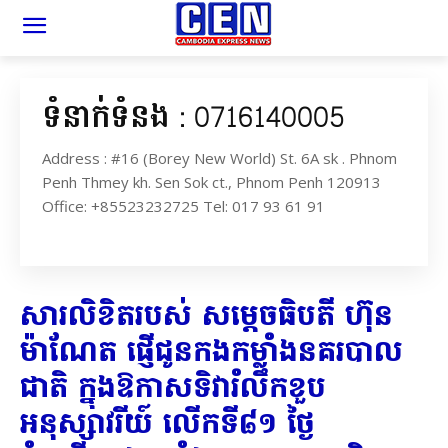
ទំនាក់ទំនង : 0716140005
Address : #16 (Borey New World) St. 6A sk . Phnom
Penh Thmey kh. Sen Sok ct., Phnom Penh 120913
Office: +85523232725 Tel: 017 93 61 91
សារលិខិតរបស់ សម្តេចធិបតី ហ៊ុន
ម៉ាណែត ផ្ញើជូនកងកម្លាំងនគរបាល
ជាតិ ក្នុងឱកាសទិវារំលឹកខួប
អនុស្សាវរីយ៍ លើកទី៨១ ថ្ងៃ