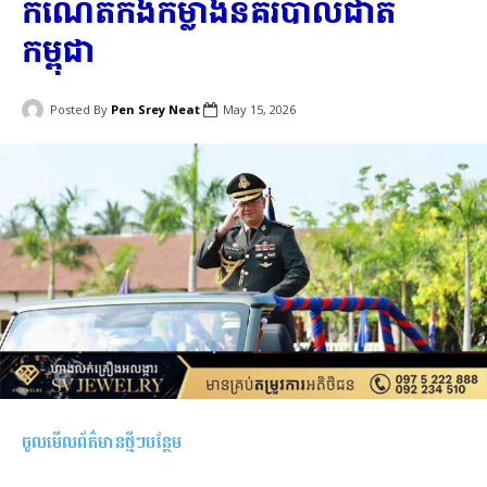
កំណើតកងកម្លាំងនគរបាលជាតិ
កម្ពុជា
Posted By
Pen Srey Neat
May 15, 2026
ចូលមើលព័ត៌មានថ្មីៗបន្ថែម