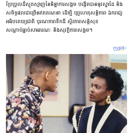
ប្រែប្រួលដ៏ស្មុគស្មាញនៃនិន្នាការសង្គម បង្កើតបាននូវស្នាដៃ និង
សមិទ្ធផលជាច្រើនឥតគណនា ដើម្បី បុព្វហេតុសន្តិភាព ឯករាជ្យ
អធិបតេយ្យជាតិ បូរណភាពទឹកដី ស្ថិរភាពសន្តិសុខ
សណ្តាប់ធ្នាប់សាធារណៈ និងសុវត្ថិភាពសង្គម។