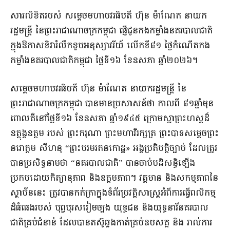
សារលិខិតរបស់ សម្តេចមហាបវរធិបតី ហ៊ុន ម៉ាណែត នាយក
រដ្ឋមន្រ្តី នៃព្រះរាជាណាចក្រកម្ពុជា ផ្ញើជូនកងកម្លាំងនគរបាលជាតិ
ក្នុងឱកាសទិវារំលឹកខួបអនុស្សាវរីយ៍ លើកទី៨១ ថ្ងៃកំណើតកង
កម្លាំងនគរបាលជាតិកម្ពុជា ថ្ងៃទី១៦ ខែឧសភា ឆ្នាំ២០២៦។
សម្តេចមហាបវរធិបតី ហ៊ុន ម៉ាណែត នាយករដ្ឋមន្ត្រី នៃ
ព្រះរាជាណាចក្រកម្ពុជា បានមានប្រសាសន៍ថា កាលពី ៨១ឆ្នាំមុន
ពោលគឺនៅថ្ងៃទី១៦ ខែឧសភា ឆ្នាំ១៩៤៥ ក្រោមស្នាព្រះហស្តដ៏
ឧត្តុង្គឧត្តម របស់ ព្រះករុណា ព្រះមហាវីរក្សត្រ ព្រះបាទសម្តេចព្រះ
នរោត្តម សីហនុ “ព្រះបរមរតនកោដ្ឋ» អង្គប្រតិបត្តិច្បាប់ ដែលត្រូវ
បានប្រសិទ្ធនាមថា “នគរបាលជាតិ” បានចាប់បដិសន្ធិឡើង
ប្រកបដោយកិត្យានុភាព និងឧត្តមភាព។ វត្តមាន និងសកម្មភាពនៃ
ស្ថាប័ននេះ ត្រូវបានកត់ត្រាក្នុងទំព័រប្រវត្តិសាស្ត្រអំពីការធ្វើពលិកម្ម
ដ៏ធំធេងរបស់ បុព្វបុរសរៀមច្បង យុទ្ធជន និងយុទ្ធនារីនគរបាល
ជាតិគ្រប់ជំនាន់ ដែលបានតស៊ូឆ្លងកាត់គ្រប់ឧបសគ្គ និង រាល់ការ