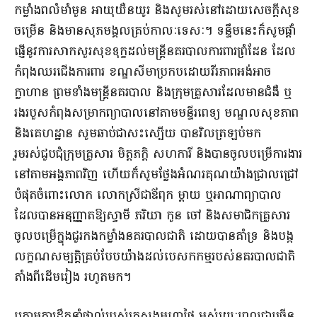
កម្លាំងពលំមាំមួន អាយុយឺនយូរ និងសូមរស់នៅដោយសេចក្តីសុខ
ចម្រើន និងមានសុភមង្គលគ្រប់កាលៈទេសៈ។ ទន្ទឹមនេះក៏សូមផ្តាំ
ផ្ញើនូវការសាកសួរសុខទុក្ខដល់មន្ត្រីនគរបាលការពារព្រំដែន ដែល
កំពុងឈរជើងការពារ ខណ្ឌសីមាប្រកបដោយវីរភាពអង់អាច
ក្លាហាន ព្រមទាំងមន្ត្រីនគរបាល និងក្រុមគ្រួសារដែលមានជំងឺ ឬ
រងរបួសកំពុងសម្រាកព្យាបាលនៅតាមមន្ទីរពេទ្យ មណ្ឌលសុខភាព
និងគេហដ្ឋាន សូមឆាប់ជាសះស្បើយ បានវិលត្រឡប់មក
រួមរស់ជួបជុំក្រុមគ្រួសារ មិត្តភក្តិ សហការី និងបានចូលបម្រើការងារ
នៅតាមអង្គភាពវិញ ហើយក៏សូមថ្លែងអំណរគុណយ៉ាងជ្រាលជ្រៅ
បំផុតចំពោះលោក លោកស្រីជាឪពុក ម្តាយ ឬអាណាព្យាបាល
ដែលបានអនុញ្ញាតឱ្យស្វាមី ភរិយា កូន ចៅ និងសមាជិកគ្រួសារ
ចូលបម្រើក្នុងជួរកងកម្លាំងនគរបាលជាតិ ដោយបានគាំទ្រ និងបង្ក
លក្ខណសម្បត្តិគ្រប់បែបយ៉ាងដល់បេសកកម្មរបស់នគរបាលជាតិ
តាំងពីដើមរៀង រហូតមក។
ក្រោមការដឹកនាំផ្ទាល់របស់ក្រសួងមហាផ្ទៃ អស់រយៈពេលជាច្រើន