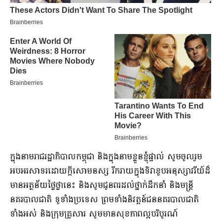
ក្នុងនាមរាជរដ្ឋាភិបាលកម្ពុជា និងក្នុងនាមខ្លួនខ្ញុំផ្ទាល់ សូមចូលរួម
អបអរសាទរដោយក្តីសោមនស្ស រីករាយក្នុងទិវាខួបអនុស្សាវរីយ៍ដ៏
មានអត្ថន័យថ្លៃថ្លានេះ និងសូមជូនពរដល់ថ្នាក់ដឹកនាំ និងមន្ត្រី
នគរបាលជាតិ ទូទាំងប្រទេស ព្រមទាំងនិវត្តន៍ជននគរបាលជាតិ
ទាំងអស់ និងក្រុមគ្រួសារ សូមមានសុខភាពល្អបរិបូរណ៍