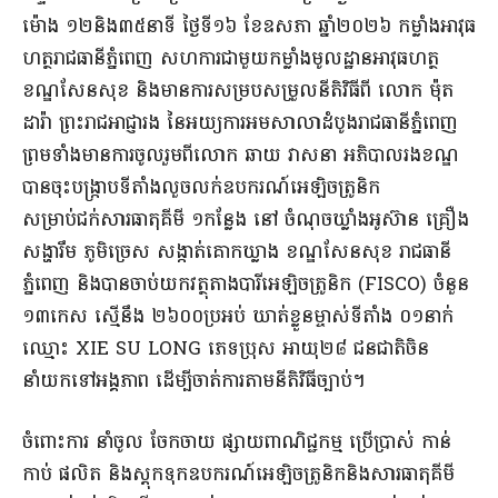
ម៉ោង ១២និង៣៥នាទី ថ្ងៃទី១៦ ខែឧសភា ឆ្នាំ២០២៦ កម្លាំងអាវុធ
ហត្ថរាជធានីភ្នំពេញ សហការជាមួយកម្លាំងមូលដ្ឋានអាវុធហត្ថ
ខណ្ឌសែនសុខ និងមានការសម្របសម្រួលនីតិវិធីពី លោក ម៉ុត
ដារ៉ា ព្រះរាជអាជ្ញារង នៃអយ្យការអមសាលាដំបូងរាជធានីភ្នំពេញ
ព្រមទាំងមានការចូលរួមពីលោក ឆាយ វាសនា អភិបាលរងខណ្ឌ
បានចុះបង្ក្រាបទីតាំងលួចលក់ឧបករណ៍អេឡិចត្រូនិក
សម្រាប់ជក់សារធាតុគីមី ១កន្លែង នៅ ចំណុចឃ្លាំងអូស៊ាន គ្រឿង
សង្ហារឹម ភូមិច្រេស សង្កាត់គោកឃ្លាង ខណ្ឌសែនសុខ រាជធានី
ភ្នំពេញ និងបានចាប់យកវត្ថុតាងបារីអេឡិចត្រូនិក (FISCO) ចំនួន
១៣កេស ស្មើនឹង ២៦០០ប្រអប់ ឃាត់ខ្លួនម្ចាស់ទីតាំង ០១នាក់
ឈ្មោះ XIE SU LONG ភេទប្រុស អាយុ២៨ ជនជាតិចិន
នាំយកទៅអង្គភាព ដើម្បីចាត់ការតាមនីតិវិធីច្បាប់។
ចំពោះការ នាំចូល ចែកចាយ ផ្សាយពាណិជ្ជកម្ម ប្រើប្រាស់ កាន់
កាប់ ផលិត និងស្តុកទុកឧបករណ៍អេឡិចត្រូនិកនិងសារធាតុគីមី