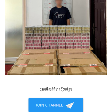
ចូលមើលព័ត៌មានថ្មីៗបន្ថែម