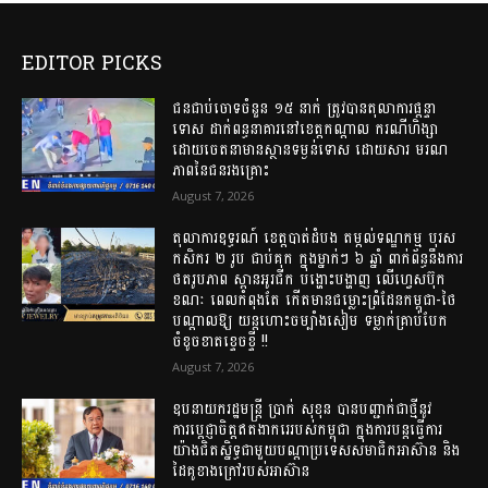
EDITOR PICKS
ជនជាប់ចោទចំនួន ១៥ នាក់ ត្រូវបានតុលាការផ្តន្ទា
ទោស ដាក់ពន្ធនាគារនៅខេត្តកណ្តាល ករណីហិង្សា
ដោយចេតនាមានស្ថានទម្ងន់ទោស ដោយសារ មរណ
ភាពនៃជនរងគ្រោះ
August 7, 2026
តុលាការឧទ្ធរណ៍ ខេត្តបាត់ដំបង តម្កល់ទណ្ឌកម្ម បុរស
កសិករ ២ រូប ជាប់គុក ក្នុងម្នាក់ៗ ៦ ឆ្នាំ ពាក់ព័ន្ធនឹងការ
ថតរូបភាព ស្ពានអូរជីក បង្ហោះបង្ហាញ លើហ្វេសប៊ុក
ខណៈ ពេលកំពុងតែ កើតមានជម្លោះព្រំដែនកម្ពុជា-ថៃ
បណ្តាលឱ្យ យន្តហោះចម្បាំងសៀម ទម្លាក់គ្រាប់បែក
ចំខូចខាតខ្ទេចខ្ទី !!
August 7, 2026
ឧបនាយករដ្ឋមន្ត្រី ប្រាក់ សុខុន បានបញ្ជាក់ជាថ្មីនូវ
ការប្តេជ្ញាចិត្តឥតងាករេរបស់កម្ពុជា ក្នុងការបន្តធ្វើការ
យ៉ាងជិតស្និទ្ធជាមួយបណ្ដាប្រទេសសមាជិកអាស៊ាន និង
ដៃគូខាងក្រៅរបស់អាស៊ាន