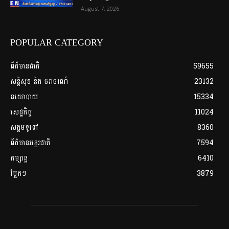
August 7, 2026
POPULAR CATEGORY
ព័ត៌មានជាតិ
59655
សន្តិសុខ និង ចរាចរណ៍
23132
នយោបាយ
15334
សេដ្ឋកិច្ច
11024
សង្គមទូទៅ
8360
ព័ត៌មានអន្តរជាតិ
7594
កម្សាន្ត
6410
ប្លែកៗ
3879