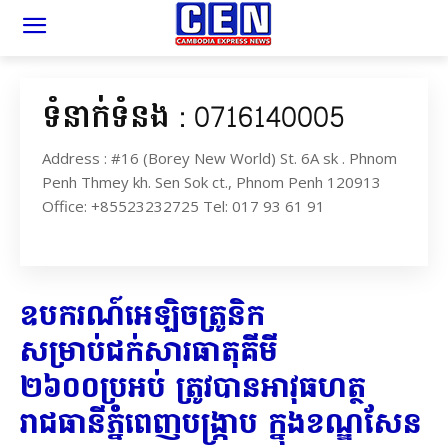
ទំនាក់ទំនង : 0716140005
Address : #16 (Borey New World) St. 6A sk . Phnom
Penh Thmey kh. Sen Sok ct., Phnom Penh 120913
Office: +85523232725 Tel: 017 93 61 91
ឧបករណ៍អេឡិចត្រូនិក
សម្រាប់ជក់សារធាតុគីមី
២៦០០ប្រអប់ ត្រូវបានអាវុធហត្ថ
រាជធានីភ្នំពេញបង្ក្រាប ក្នុងខណ្ឌសែន