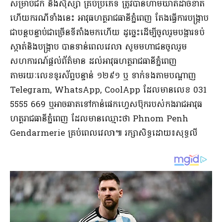
សម្រាប់ជក់ និងស៊ីស្សា គ្រប់ប្រភេទ ត្រូវបានហាមឃាត់ដាច់ខាត
ហើយករណីទាំងនេះ អាវុធហត្ថរាជធានីភ្នំពេញ តែងធ្វើការបង្ក្រាប
ជាបន្តបន្ទាប់ជាច្រើនទីតាំងមកហើយ ដូច្នេះដើម្បីចូលរួមបង្ការទប់
ស្កាត់និងបង្ក្រាប បានទាន់ពេលវេលា សូមមហាជនចូលរួម
សហការណ៍ផ្តល់ព័ត៌មាន ដល់អាវុធហត្ថរាជធានីភ្នំពេញ
តាមរយៈលេខទូរស័ព្ទបន្ទាន់ ១២៩១ ឬ ទាក់ទងតាមបណ្តាញ
Telegram, WhatsApp, CoolApp ដែលមានលេខ 031
5555 669 ឬអាចឆាតទៅកាន់ផេកហ្វេសប៊ុករបស់កងរាជអាវុធ
ហត្ថរាជធានីភ្នំពេញ ដែលមានឈ្មោះថា Phnom Penh
Gendarmerie គ្រប់ពេលវេលា៕ រក្សាសិទ្ធដោយ៖សុទ្ធលី