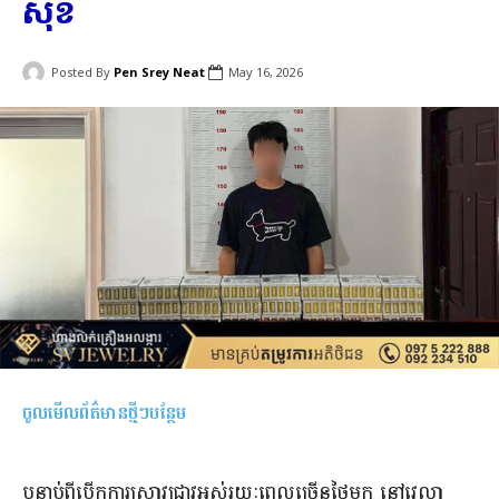
សុខ
Posted By
Pen Srey Neat
May 16, 2026
ចូលមើលព័ត៌មានថ្មីៗបន្ថែម
បន្ទាប់ពីបើកការស្រាវជ្រាវអស់រយៈពេលច្រើនថ្ងៃមក នៅវេលា