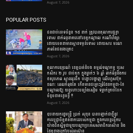
August 7, 2026
POPULAR POSTS
ជនជាប់ចោទចំនួន ១៥ នាក់ ត្រូវបានតុលាការផ្តន្ទា
ទោស ដាក់ពន្ធនាគារនៅខេត្តកណ្តាល ករណីហិង្សា
ដោយចេតនាមានស្ថានទម្ងន់ទោស ដោយសារ មរណ
ភាពនៃជនរងគ្រោះ
August 7, 2026
តុលាការឧទ្ធរណ៍ ខេត្តបាត់ដំបង តម្កល់ទណ្ឌកម្ម បុរស
កសិករ ២ រូប ជាប់គុក ក្នុងម្នាក់ៗ ៦ ឆ្នាំ ពាក់ព័ន្ធនឹងការ
ថតរូបភាព ស្ពានអូរជីក បង្ហោះបង្ហាញ លើហ្វេសប៊ុក
ខណៈ ពេលកំពុងតែ កើតមានជម្លោះព្រំដែនកម្ពុជា-ថៃ
បណ្តាលឱ្យ យន្តហោះចម្បាំងសៀម ទម្លាក់គ្រាប់បែក
ចំខូចខាតខ្ទេចខ្ទី !!
August 7, 2026
ឧបនាយករដ្ឋមន្ត្រី ប្រាក់ សុខុន បានបញ្ជាក់ជាថ្មីនូវ
ការប្តេជ្ញាចិត្តឥតងាករេរបស់កម្ពុជា ក្នុងការបន្តធ្វើការ
យ៉ាងជិតស្និទ្ធជាមួយបណ្ដាប្រទេសសមាជិកអាស៊ាន និង
ដៃគូខាងក្រៅរបស់អាស៊ាន