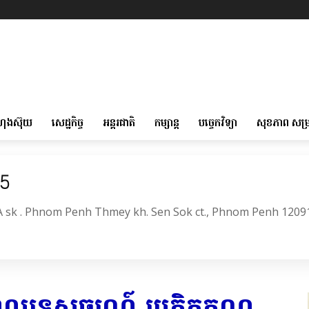
ហុងស៊ុយ
សេដ្ឋកិច្ច
អន្តរជាតិ
កម្សាន្ត
បច្ចេកវិទ្យា
សុខភាព សម្
05
6A sk . Phnom Penh Thmey kh. Sen Sok ct., Phnom Penh 1209
ានុពលទេសចរណ៍ បេតិកភណ្ឌ