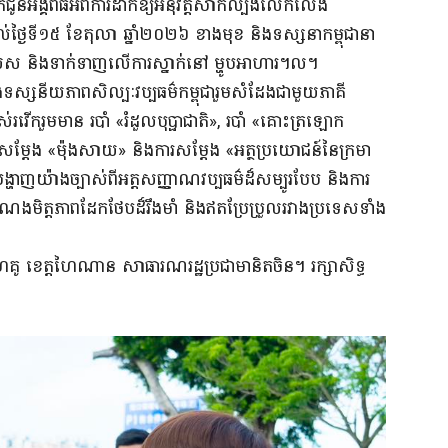
ជាក់ជូនអង្គពិធីអំពីការដាក់ឱ្យអនុវត្តសាកល្បងលើកលែង
 ដល់ថ្ងៃទី១៥ ខែតុលា ឆ្នាំ២០២៦ ខាងមុខ និងទស្សនាកម្ពុជានា
សេស និងទាក់ទាញលើការស្នាក់នៅ ម្ហូបអាហារ។ល។
ម្តែងទស្សនីយភាពសិល្បៈវប្បធម៌កម្ពុជារួមសំដែងជាមួយភាគី
រវើករួមមាន របាំ «រំដួលបុប្ផាជាតិ», របាំ «គោះត្រឡោក
សម្តែង «ម៉ុងសាយ» និងការសម្តែង «អត្ថប្រយោជន៍នៃក្រមា
នបង្ហាញយ៉ាងច្បាស់ពីអត្តសញ្ញាណវប្បធម៌ដ៏សម្បូរបែប និងការ
ំងចំណងមិត្តភាពដែកថែបដ៏រឹងមាំ និងឥតប្រែប្រួលរវាងប្រទេសទាំង
ងហៃគូ ខេត្តហៃណាន សាធារណរដ្ឋប្រជាមានិតចិន។ រក្សាសិទ្ធ