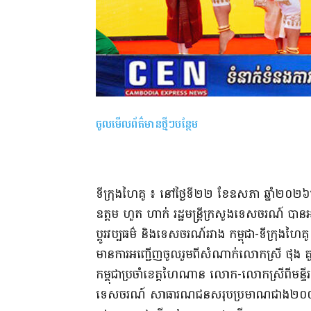
ចូលមើលព័ត៌មានថ្មីៗបន្ថែម
ទីក្រុងហៃគូ ៖ នៅថ្ងៃទី២២ ខែឧសភា ឆ្នាំ២០២
ឧត្តម ហួត ហាក់ រដ្ឋមន្ត្រីក្រសួងទេសចរណ៍ បានអញ្ជ
ប្តូរវប្បធម៌ និងទេសចរណ៍រវាង កម្ពុជា-ទីក្រុងហ
មានការអញ្ជើញចូលរួមពីសំណាក់លោកស្រី ថុង គ
កម្ពុជាប្រចាំខេត្តហៃណាន លោក-លោកស្រីពីមន្
ទេសចរណ៍ សាធារណជនសរុបប្រមាណជាង២០០នាក