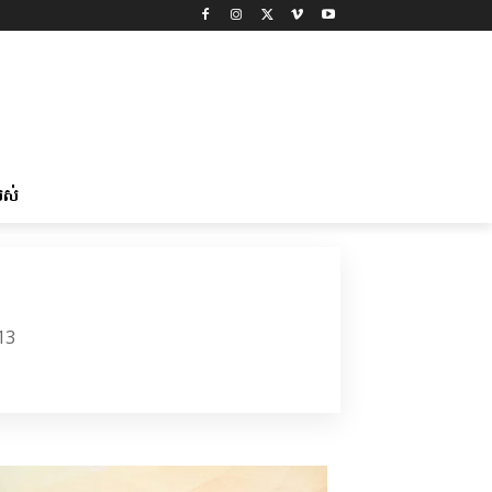
រស់
13