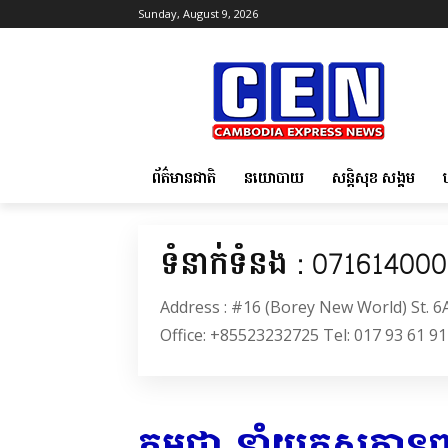
Sunday, August 9, 2026
ព័ត៌មានជាតិ
នយោបាយ
សន្តិសុខ សង្គម
ទំនាក់ទំនង : 07161400
Address : #16 (Borey New World) St. 
Office: +85523232725 Tel: 017 93 61 91
កម្ពុជា នាំយកសក្ត