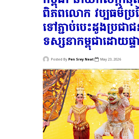
ពិភពលោក វប្បធម៌ប្រ
ទៅភ្ជាប់បេះដូងប្
ទស្សនាកម្ពុជាដោយផ្ទ
Posted By
Pen Srey Neat
May 23, 2026