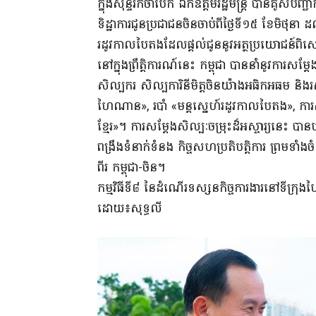
ក្នុងសុន្ទរកថាបើក ឯកឧត្តមរដ្ឋមន្រ្តី បានគូសបញ្
ទិដ្ឋាការជូនប្រជាជនចិនចាប់ពីថ្ងៃទី១៥ ខែមិថុនា
រដូវកាលបៃតងដែលផ្តល់ជូននូវអត្ថប្រយោជន៍ពិ
នៅក្នុងព្រឹត្តិការណ៍នេះ កម្ពុជា បាននាំនូវការស
សិល្បករ សិល្បការិនីមិត្តចិនយ៉ាងអធិកអធម និងរស់
ហៃណាន», របាំ «មន្តស្នេហ៍រដូវកាលបៃតង», ការ
ខ្មែរ»។ ការសម្តែងសិល្បៈចម្រុះដ៏អស្ចារ្យនេះ បា
ពង្រឹងទំនាក់ទំនង កិច្ចសហប្រតិបត្តិការ ព្រមទា
ពីរ កម្ពុជា-ចិន។
កម្មវិធីទី៨ នៃដំណើរទស្សនកិច្ចការងារនៅទីក្រុ
ដោយ៖សុទ្ធលី