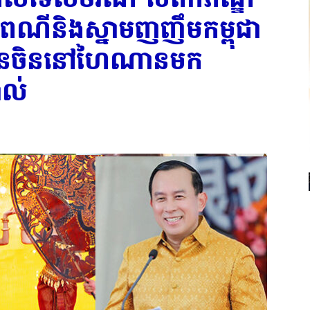
ពៃណីនិងស្នាមញញឹមកម្ពុជា
រជាជនចិននៅហៃណានមក
ាល់