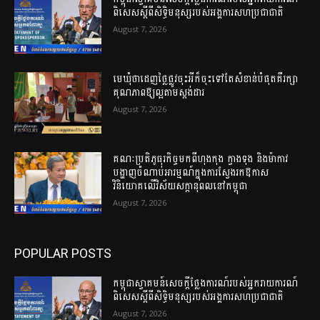
ពិសេសស្តីពីសិទ្ធិមនុស្សរបស់អង្គការសហប្រជាជាតិ
August 7, 2026
មេឃុំថាដេញថ្លៃផ្លូវចុះអីក៏ចុះទៅតែសំខាន់បំផុតគឺរក្សា
គុណភាពឱ្យល្អតាមស្តង់ដារ
August 7, 2026
គណៈប្រតិភូធុរកិច្ចមកពីហុងកុង ក្វាងទុង និងម៉ាកាវ
បង្ហាញចំណាប់អារម្មណ៍ក្នុងការស្វែងរកឱកាស
វិនិយោគលើវិស័យសក្តានុពលនៅកម្ពុជា
August 7, 2026
POPULAR POSTS
កម្ពុជាស្វាគមន៍សេចក្តីថ្លែងការណ៍របស់អ្នករាយការណ៍
ពិសេសស្តីពីសិទ្ធិមនុស្សរបស់អង្គការសហប្រជាជាតិ
August 7, 2026