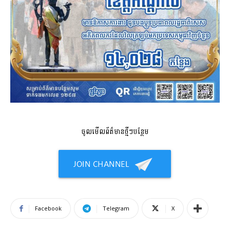
ចូលមើលព័ត៌មានថ្មីៗបន្ថែម
Facebook
Telegram
X