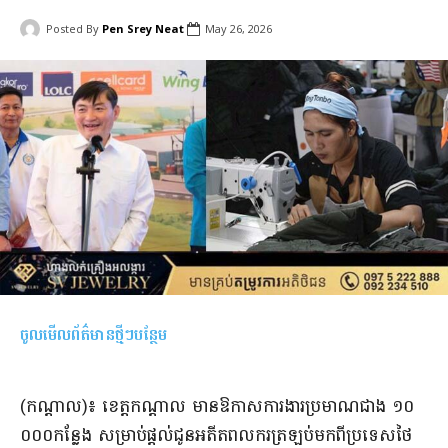
Posted By
Pen Srey Neat
May 26, 2026
ចូលមើលព័ត៌មានថ្មីៗបន្ថែម
(កណ្ដាល)៖ ខេត្តកណ្ដាល មានឱកាសការងារប្រមាណជាង ១០
០០០កន្លែង សម្រាប់ផ្ដល់ជូនអតីតពលករត្រឡប់​មកពីប្រទេសថៃ