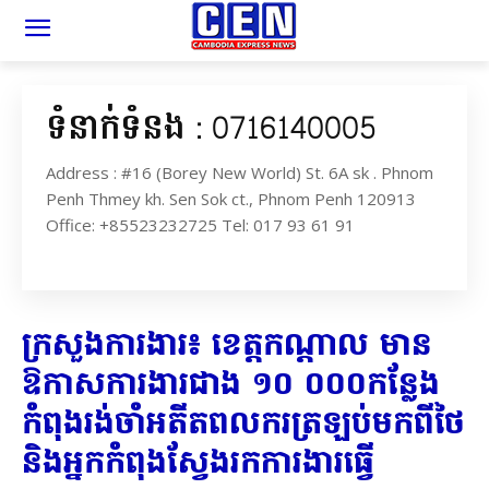
ទំនាក់ទំនង : 0716140005
Address : #16 (Borey New World) St. 6A sk . Phnom
Penh Thmey kh. Sen Sok ct., Phnom Penh 120913
Office: +85523232725 Tel: 017 93 61 91
ក្រសួងការងារ៖ ខេត្តកណ្ដាល មាន
ឱកាសការងារជាង ១០ ០០០កន្លែង
កំពុងរង់ចាំអតីតពលករត្រឡប់មកពីថៃ
និងអ្នកកំពុង​ស្វែង​រក​ការ​ងារ​ធ្វើ