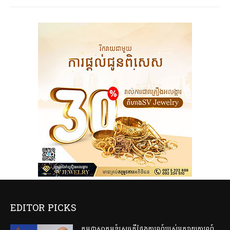
EDITOR PICKS
កម្ពុជាស្វាគមន៍សេចក្តីថ្លែងការណ៍របស់អ្នករាយការណ៍