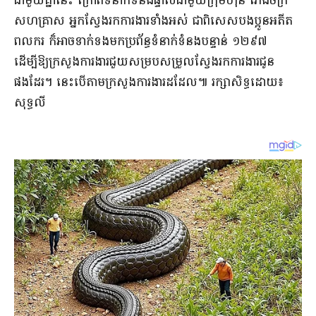
ជាមួយគ្នា​នេះ ក្រៅពីទំនាក់ទំ​នងផ្ទាល់ជាមួយក្រុម​ហ៊ុន រោងចក្រ
សហគ្រាស អ្នកស្វែងរក​ការងារទាំងអស់ ជាពិសេសបងប្អូនអតីត
ពលករ ក៏អាចទាក់ទងមកប្រព័ន្ធទំនា​ក់ទំនងបន្ទាន់ ១២៩៧
ដើម្បីឱ្យ​ក្រសួងការងារជួយសម្របសម្រួ​លស្វែងរកការងារជូន
ផងដែរ។ នេះបើតាមក្រសួងការងារដដែល៕ រក្សាសិទ្ធដោយ៖
សុទ្ធលី