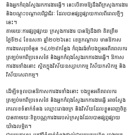
និងអ្នក​កំពុង​ស្វែង​រកការ​ងារ​ធ្វើ។ នេះបើតា​មឱ្យដឹងពី​ក្រសួងការងារ
និងបណ្ដុះបណ្ដាលវិជ្ជាជីវៈ​ ដែលបានផ្ស​ព្វផ្សាយកាលពីពេលថ្មីៗ
នេះ។
តាមរយៈការផ្សព្វផ្សាយ ក្រ​សួងការងារ បាន​ឱ្យដឹងថា គិតត្រឹម
ថ្ងៃទី២៤ ខែឧសភា ឆ្នាំ២០​២៦នេះ ខេត្ត​កណ្ដាល មាន​ឱកាស​
ការងារ​សរុប​ចំនួន ១៤,០២៨​កន្លែង កំពុងរង់ចាំបងប្អូនអតីតពលករ
ត្រឡប់មកពីប្រទេសថៃ និងអ្នកកំពុងស្វែងរកការងារធ្វើ។ ឱកាស
ការងារទាំងនោះ ស្ថិត​ក្នុង​វិស័យ​ឧស្សា​ហកម្ម វិស័យ​កសិកម្ម និង​
វិស័យ​សេ​វា​កម្ម។
ដើម្បីទទួលបានឱកា​សការងារទាំងនោះ បងប្អូនអតីតពលករ
ត្រឡប់​មកពី​ប្រទេស​ថៃ និងអ្នក​កំពុង​ស្វែងរក​ការ​ងារ​ធ្វើ អាច​ស្វែង​
រក​លេខ​ទំនាក់​ទំនង ឈ្មោះ​រោង​ចក្រ និ​ងវិស័យ​ដែល​ខ្លួន​ពេញ​ចិត្ត
បាន​តាមរយៈ​ខិត្ត​បណ្ណ​ការងា​ររបស់ក្រសួងដែល​បានផ្សព្វ​ផ្សាយ
យ៉ាង​លម្អិត។