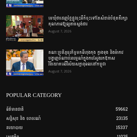
មេឃុំថាដេញថ្លៃផ្លូវចុះអីក៏ចុះទៅតែសំខាន់បំផុតគឺរក្សា
គុណភាពឱ្យល្អតាមស្តង់ដារ
August 7, 2026
គណៈប្រតិភូធុរកិច្ចមកពីហុងកុង ក្វាងទុង និងម៉ាកាវ
បង្ហាញចំណាប់អារម្មណ៍ក្នុងការស្វែងរកឱកាស
វិនិយោគលើវិស័យសក្តានុពលនៅកម្ពុជា
August 7, 2026
POPULAR CATEGORY
ព័ត៌មានជាតិ
59662
សន្តិសុខ និង ចរាចរណ៍
23135
នយោបាយ
15337
សេដ្ឋកិច្ច
11025