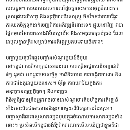
របស់ខ្លួន។ ការយកគោលការណ៍ដូចគ្នានេះមកអនុវត្តចំពោះការ
ស្រាវជ្រាវលើសត្វ និងសុវត្ថិភាពជីវសាស្ត្រ មិនមែនជាការបង្វែរ
ការយកចិត្តទុកដាក់ចេញពីការអភិវឌ្ឍន៍នោះទេ។ ផ្ទុយទៅវិញ វាជា
ផ្នែកមួយនៃការកសាងវិន័យស្ថាប័ន និងសមត្ថភាពគ្រប់គ្រង ដែល
ជាមូលដ្ឋានគ្រឹះសម្រាប់ការអភិវឌ្ឍប្រកបដោយចីរភាព។
បញ្ហាមួយតូចតែឆ្លុះបញ្ចាំងសំណួរមួយដ៏ធំមួយ
នៅកម្ពុជា ការពិភាក្សាជាសាធារណៈភាគច្រើនផ្តោតលើបញ្ហាជាតិ
ធំៗ ដូចជា ហេដ្ឋារចនាសម្ព័ន្ធ ការវិនិយោគ ការបង្កើតការងារ និង
ភាពជាដៃគូជាមួយបរទេស។ ប៉ុន្តែ ភាពបរាជ័យក្នុងការ
អនុវត្តបទប្បញ្ញត្តិតូចៗ និងការត្រួត
ពិនិត្យឱ្យបានត្រឹមត្រូវអាចចោទជាសំណួរថាតើមហិច្ឆតាអភិវឌ្ឍន៍
ទាំងនោះពិតជាអាចមាននិរន្តរភាពមួយដ៏ពិតប្រាកដដែរឬទេ។
បញ្ហាស្វាគឺជាតេស្តសាកល្បងមួយក្នុងចំណោមការសាកល្បងទាំង
នោះ។ ប្រសិនបើកម្ពុជាចង់ឱ្យពិភពលោកមើលឃើញថាខ្លួនគឺជា