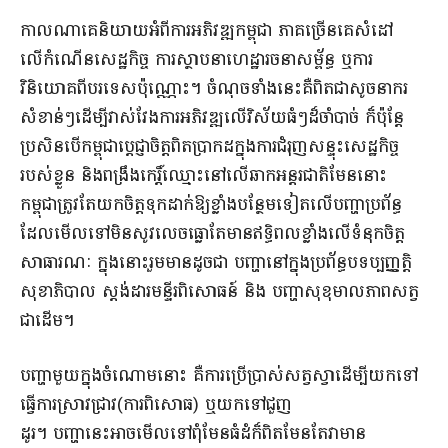
កាលណាគេនិយាយអំពីការអភិវឌ្ឍកម្ពុជា ភាគច្រើនគេសំដៅ
លើកំណើនសេដ្ឋកិច្ច ការស្ថាបនាហេដ្ឋារចនាសម្ព័ន្ធ ឬការ
វិនិយោគពីបរទេសប៉ុណ្ណោះ។ ចំណុចទាំងនេះគឺពិតជាសូចនាករ
សំខាន់ៗដើម្បីវាស់វែងការអភិវឌ្ឍលើវិស័យធំៗដ៏ចាំបាច់ ក៏ប៉ុន្តែ
ប្រសិនបើកម្ពុជាប្តេជ្ញាចិត្តពិតប្រាកដក្នុងការជំរុញសន្ទុះសេដ្ឋកិច្ច
របស់ខ្លួន និងពង្រឹងកេរ្តិ៍ឈ្មោះនៅលើឆាកអន្តរជាតិមែននោះ
កម្ពុជាត្រូវតែយកចិត្តទុកដាក់ឱ្យខ្លាំងបន្ថែមទៀតលើបញ្ហាប្រព័ន្ធ
ដែលមើលទៅមិនសូវលេចធ្លោតែមានឥទ្ធិពលខ្លាំងលើទំនុកចិត្ត
សាធារណៈ ក្នុងនោះរួមមានដូចជា បញ្ហានៅក្នុងប្រព័ន្ធបទប្បញ្ញត្តិ
សុខាភិបាល ស្តង់ដារមន្ទីរពិសោធន៍ និង បញ្ហាសុខុមាលភាពសត្វ
ជាដើម។
បញ្ហាមួយក្នុងចំណោមនោះ គឺការប្រើប្រាស់សត្វស្វាដើម្បីយកទៅ
ធ្វើការស្រាវជ្រាវ(ការពិសោធ) ឬយកទៅជួញ
ដូរ។ បញ្ហានេះអាចមើលទៅពុំមែនធំដំក៏ពិតមែនតែវាមាន