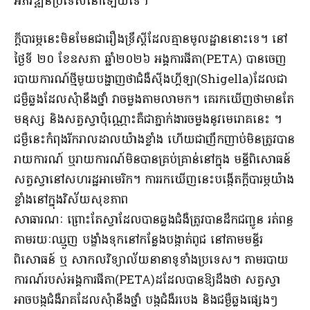
អភិវឌ្ឍន៍ប្រទេសនៅឡើយទេ។
ក្តីបារម្ភនេះមិនមែនជារឿងទ្រឹស្តីដែលគ្មានមូលដ្ឋាននោះទេ។ នៅ
ថ្ងៃទី ២០ ខែឧសភា ឆ្នាំ២០២៦ អង្គការផីតា(PETA) បានចេញ
របាយការណ៍ថ្មីមួយបង្ហាញថាជំងឺស៊ីងហ្គីឡា(Shigella)ដែលជា
ជម្ងឺឆ្លងដែលសុំានឹងថ្នាំ វាចម្លងតាមលាមក។ គេរកឃើញថាមានតែ
មនុស្ស និងសត្វស្វាប៉ុណ្ណោះគឺជាភ្នាក់ងារចម្លងនូវមេរោគនេះ ។
ជម្ងឺនេះកំពុងរីករាលដាលយ៉ាងខ្លាំង ហើយជាញឹកញាប់មិនត្រូវបាន
រាយការណ៍ ឬរាយការណ៍មិនបានគ្រប់គ្រាន់នៅក្នុង មន្ទីពិសោធន៍
សត្វស្វានៅសហរដ្ឋអាមេរិក។ ការរកឃើញនេះបង្កើតក្តីបារម្ភយ៉ាង
ខ្លាំងនៅក្នុងវិស័យសុខភាព
សាធារណៈ ព្រោះតែស្វាដែលបានឆ្លងជំងឺត្រូវបានដឹកជញ្ជូន រត់ពន្ធ
តាមរយៈឈ្មួញ បង្ខាំងទុកនៅកន្លែងបង្កាត់ពូជ នៅតាមមន្ទីរ
ពិសោធន៍ ឬ សាកលវិទ្យាល័យនានាទូទាំងប្រទេស។ តាមរបាយ
ការណ៍របស់អង្គការផីតា(PETA)ដដែលបានឱ្យដឹងថា សត្វស្វា
អាចបង្កជំងឺរាគដែលសុំានឹងថ្នាំ បង្កជំងឺរបេង និងជម្ងឺឆ្លងផ្សេងៗ