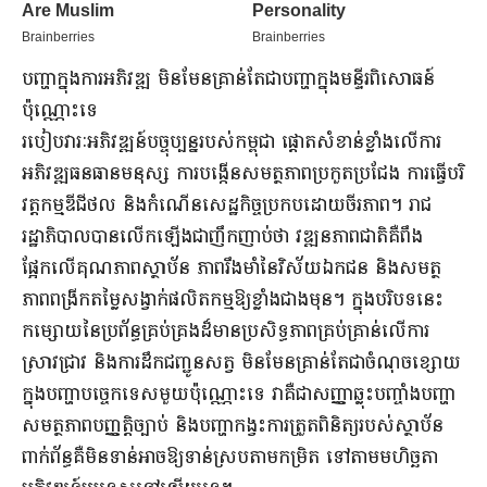
បញ្ហាក្នុងការអភិវឌ្ឍ មិនមែនគ្រាន់តែជាបញ្ហាក្នុងមន្ទីរពិសោធន៍
ប៉ុណ្ណោះទេ
របៀបវារៈអភិវឌ្ឍន៍បច្ចុប្បន្នរបស់កម្ពុជា ផ្តោតសំខាន់ខ្លាំងលើការ
អភិវឌ្ឍធនធានមនុស្ស ការបង្កើនសមត្ថភាពប្រកួតប្រជែង ការធ្វើបរិ
វត្តកម្មឌីជីថល និងកំណើនសេដ្ឋកិច្ចប្រកបដោយចីរភាព។ រាជ
រដ្ឋាភិបាលបានលើកឡើងជាញឹកញាប់ថា វឌ្ឍនភាពជាតិគឺពឹង
ផ្អែកលើគុណភាពស្ថាប័ន ភាពរឹងមាំនៃវិស័យឯកជន និងសមត្ថ
ភាពពង្រីកតម្លៃសង្វាក់ផលិតកម្មឱ្យខ្លាំងជាងមុន។ ក្នុងបរិបទនេះ
កម្សោយនៃប្រព័ន្ធគ្រប់គ្រងដ៏មានប្រសិទ្ធភាពគ្រប់គ្រាន់លើការ
ស្រាវជ្រាវ និងការដឹកជញ្ជូនសត្វ មិនមែនគ្រាន់តែជាចំណុចខ្សោយ
ក្នុងបញ្ហាបច្ចេកទេសមួយប៉ុណ្ណោះទេ វាគឺជាសញ្ញាឆ្លុះបញ្ចាំងបញ្ហា
សមត្ថភាពបញ្ញត្តិច្បាប់ និងបញ្ហាកង្វះការត្រួតពិនិត្យរបស់ស្ថាប័ន
ពាក់ព័ន្ធគឺមិនទាន់អាចឱ្យទាន់ស្របតាមកម្រិត ទៅតាមមហិច្ឆតា