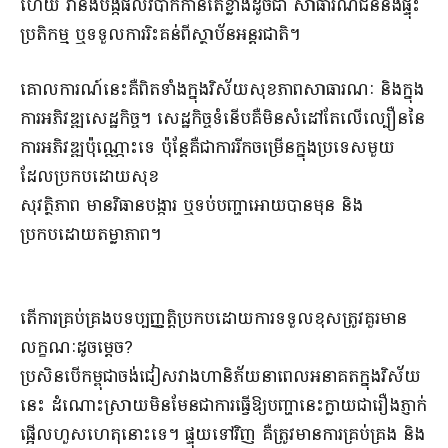
ហើយ វានឹងបង្កផលវិបាកកាន់តែខ្លាំងដូចជា សាធារណជននឹងផ្ទុះ
ប្រតិកម្ម ឬទទួលការរិះគន់ពីស្ថាប័នអន្តរជាតិ។
គោលការណ៍នេះគឺពិតទាំងក្នុងវិស័យសុខភាពសាធារណៈ និងក្នុង
ការអភិវឌ្ឍសេដ្ឋកិច្ច។ សេដ្ឋកិច្ចទំនើបគឺមិនសំដៅតែលើល្បឿននៃ
ការអភិវឌ្ឍប៉ុណ្ណោះទេ ប៉ុន្តែគឺជាការរីកចម្រើនក្នុងប្រទេសមួយ
ដែលប្រកបដោយសុខ
សុវត្ថិភាព មានវិធានបង្ការ ឬទប់បញ្ហាអោយបានមុន និង
ប្រកបដោយតម្លាភាព។
តើការគ្រប់គ្រងបទប្បញ្ញត្តិប្រកបដោយការទទួលខុសត្រូវគួរមាន
លក្ខណៈដូចម្តេច?
ប្រសិនបើកម្ពុជាចង់ជៀសវាងហានិភ័យនាពេលអនាគតក្នុងវិស័យ
នេះ ដំណោះស្រាយមិនមែនជាការធ្វើឱ្យបញ្ហានេះក្លាយជារឿងភ្ញាក់
ផ្អើលហួសហេតុនោះទេ។ ផ្ទុយទៅវិញ គឺត្រូវមានការគ្រប់គ្រង និង