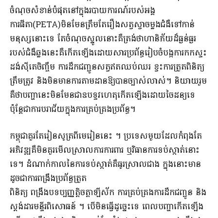
ចំណុចសំខាន់បំផុតនៅក្នុងរបាយការណ៍របស់អង្គ
ការផីតា(PETA)មិនមែនត្រឹមតែរឿងសត្វស្វាចម្លងជំងឺទៅកាន់
មនុស្សនោះទេ តែចំណុចស្នូលនោះគឺត្រង់ថាហានិភ័យដ៏ធ្ងន់ធ្ងរ
របស់ជំងឺឆ្លងនេះគឺកើតឡើងដោយសារប្រព័ន្ធរៀបចំបង្កការកកស្ទះ
ដង់ស៊ីតេចិញ្ចឹម ការដឹកជញ្ជូនសត្វឥតឈប់ឈរ ខ្វះការត្រួតពិនិត្យ
ត្រឹមត្រូវ និងមិនមានការតាមដានឱ្យបានច្បាស់លាស់។ និយាយរួម
គឺថាបញ្ហានេះមិនមែនជាឧបទ្ទវហេតុកើតឡើងដោយចៃដន្យទេ
ប៉ុន្តែជាការបរាជ័យក្នុងការគ្រប់គ្រងប្រព័ន្ធ។
កម្ពុជាគួរតែរៀនសូត្រពីមេរៀននេះ ។ ប្រទេសមួយដែលកំពុងតែ
អភិវឌ្ឍគឺមិនគួរមើលស្រាលការការពារ ឬវិធានការទប់ស្កាត់នោះ
ទេ។ ដំណាក់កាលនៃការទប់ស្កាត់គឺធូរស្រាលជាង ក្នុងនោះមាន
ដូចជាការពង្រឹងប្រព័ន្ធត្រួត
ពិនិត្យ ពង្រឹងបទប្បញ្ញត្តិចត្តាឡីស័ក ការគ្រប់គ្រងការដឹកជញ្ជូន និង
ស្តង់ដារមន្ទីរពិសោធន៍ ។ បើមិនធ្វើដូច្នេះទេ ពេលបញ្ហាកើតឡើង