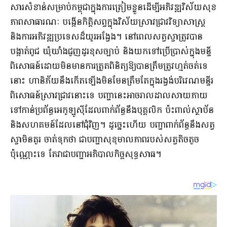
សារសំខាន់សម្រាប់កម្ពុជាក្នុងការត្រៀមខ្លួនដើម្បីអភិវឌ្ឍវិស័យសុខ
ភាពសាធារណៈ បង្កើនកិត្តិសព្ទក្នុងវិស័យស្រាវជ្រាវវិទ្យាសាស្ត្រ
និងការអភិវឌ្ឍប្រទេសដ៏យូរអង្វែង។ នៅពេលសត្វស្វាត្រូវបាន
បង្កាត់ពូជ ឃុំឃាំងជួញដូរខុសច្បាប់ និងយកទៅប្រើប្រាស់ក្នុងមន្ទី
ពិសោធន៍ដោយមិនមានការត្រួតពិនិត្យឱ្យបានត្រឹមត្រូវហ្មត់ចត់ទេ
នោះ ហានិភ័យនឹងកើតឡើងមិនមែនត្រឹមតែក្នុងរង្វង់បរិវេណមន្ទីរ
ពិសោធន៍ស្រាវជ្រាវនោះទេ បញ្ហានេះអាចរាលដាលសាយភាយ
ទៅកាន់ប្រព័ន្ធអេកូឡូស៊ីដែលពាក់ព័ន្ធនឹងបុគ្គលិក ប៉ះពាល់ស្ថាប័ន
និងសហគមន៍ដែលនៅជុំវិញ។ ដូច្នេះហើយ បញ្ហាពាក់ព័ន្ធនឹងសត្វ
ស្វាមិនគួរ ចាត់ទុកថា ជាបញ្ហាសុខុមាលភាពរបស់សត្វតិចតួច
ប៉ុណ្ណោះទេ តែវាជាបញ្ហាអភិបាលកិច្ចសុទ្ធសាធ។