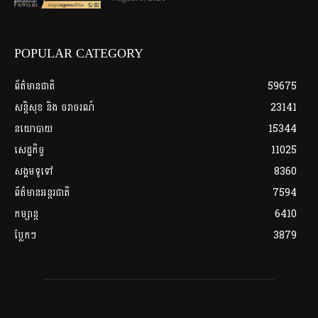
POPULAR CATEGORY
ព័ត៌មានជាតិ
59675
សន្តិសុខ និង ចរាចរណ៍
23141
នយោបាយ
15344
សេដ្ឋកិច្ច
11025
សង្គមទូទៅ
8360
ព័ត៌មានអន្តរជាតិ
7594
កម្សាន្ត
6410
ប្លែកៗ
3879