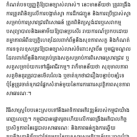
កំណត់បទប្បញ្ញត្តិឱ្យបានច្បាស់លាស់។ នេះមានន័យថា ត្រូវពង្រឹង
ការត្រួតពិនិត្យលើការបង្កាត់ស្វា ការដឹកជញ្ជូន និងការប្រើប្រាស់ស្វា
សម្រាប់ការស្រាវជ្រាវពិសោធន៍ ត្រួតពិនិត្យស្តង់ដារឬសេវាកម្ម
បសុព្យាបាលនិងអនាម័យឱ្យបានប្រសើរ រាយការណ៍ប្រកបដោយ
តម្លាភាពអំពីឧប្បត្តិហេតុដែលពាក់ព័ន្ធនឹងសុខភាពសត្វ និងកំណត់
ការទទួលខុសត្រូវឱ្យបានច្បាស់លាស់ចំពោះស្ថាប័ន ឬមជ្ឈមណ្ឌល
ដែលពាក់ព័ន្ធនឹងការគ្រប់គ្រងសត្វសម្រាប់ការពិសោធស្រាវជ្រាវ ឬ
សត្វសម្រាប់យកទៅធ្វើអាជីវកម្ម។ វាក៏មានន័យថា សុខុមាលភាព
សត្វមិនគួរត្រូវបានមើលរំលង ឬចាត់ទុកថាជារឿងបន្ទាប់បន្សំទេ
ប៉ុន្តែត្រូវចាត់ទុកជាផ្នែកសំខាន់មួយនៃការការពារសុវត្ថិភាពសុខភាព
សាធារណៈ។
វិធីសាស្ត្របែបនេះស្របទៅនឹងអាទិភាពអភិវឌ្ឍន៍របស់កម្ពុជាយ៉ាង
ពេញលេញ។ កម្ពុជាបានផ្តោតរួចហើយលើការពង្រឹងអភិបាលកិច្ច
ប្រសិទ្ធភាពនៃរដ្ឋបាលសាធារណៈ និងភាពធន់ក្នុងការឆ្លើយ
តបនឹងហានិភ័យជាផ្នែកមួយនៃយុទ្ធសាស្ត្រអភិវឌ្ឍន៍រយៈពេលវែង