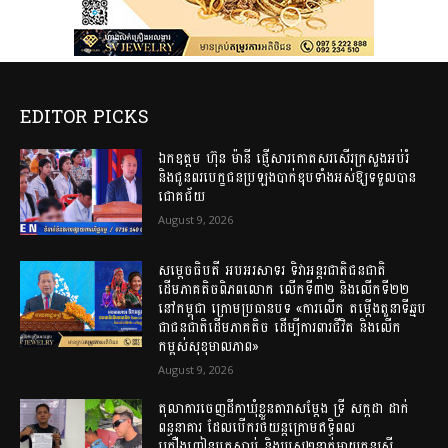
EDITOR PICKS
ឯកឧត្តម ហ៊ុន ម៉ានី ផ្ញើសារកោតសរសើរក្រសួងអប់រំ
និងជូនពរបេក្ខជនប្រឡងបាក់ឌុបទាំងអស់ឱ្យទទួលបាន
ជោគជ័យ
August 9, 2026
សម្តេចធិបតី អបអរសាទរ ទិវាអន្តរជាតិជនជាតិ
ដើមភាគតិចពិភពលោក លើកទី៣២ និងលើកទី២២
នៅកម្ពុជា ក្រោមប្រធានបទ «ការលើក តម្កើងតួនាទីឆ្មប
ជាជនជាតិដើមភាគតិច ដើម្បីការពារជីវិត និងលើក
កម្ពស់សុខុមាលភាព»
August 9, 2026
តុលាការចេញដីកាឃុំខ្លួនតារាសម្តែង ទ្រី សក្កដា ដាក់
ពន្ធនាគារ ដែលបើករថយន្តក្រោមឥទ្ធិពល
គ្រឿងញៀនបុកស្លាប់ និងរបួស២នាក់ម្តាយកូនស្រី