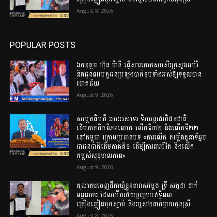
August 8, 2026
POPULAR POSTS
ឯកឧត្តម ហ៊ុន ម៉ានី ផ្ញើសារកោតសរសើរក្រសួងអប់រំ
និងជូនពរបេក្ខជនប្រឡងបាក់ឌុបទាំងអស់ឱ្យទទួលបាន
ជោគជ័យ
August 9, 2026
សម្តេចធិបតី អបអរសាទរ ទិវាអន្តរជាតិជនជាតិ
ដើមភាគតិចពិភពលោក លើកទី៣២ និងលើកទី២២
នៅកម្ពុជា ក្រោមប្រធានបទ «ការលើក តម្កើងតួនាទីឆ្មប
ជាជនជាតិដើមភាគតិច ដើម្បីការពារជីវិត និងលើក
កម្ពស់សុខុមាលភាព»
August 9, 2026
តុលាការចេញដីកាឃុំខ្លួនតារាសម្តែង ទ្រី សក្កដា ដាក់
ពន្ធនាគារ ដែលបើករថយន្តក្រោមឥទ្ធិពល
គ្រឿងញៀនបុកស្លាប់ និងរបួស២នាក់ម្តាយកូនស្រី
August 8, 2026