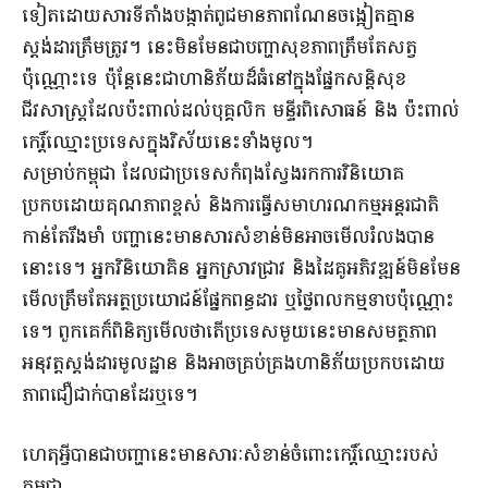
ទៀតដោយសារទីតាំងបង្កាត់ពូជមានភាពណែនចង្អៀតគ្មាន
ស្តង់ដារត្រឹមត្រូវ។ នេះមិនមែនជាបញ្ហាសុខភាពត្រឹមតែសត្វ
ប៉ុណ្ណោះទេ ប៉ុន្តែនេះជាហានិភ័យដ៏ធំនៅក្នុងផ្នែកសន្តិសុខ
ជីវសាស្ត្រដែលប៉ះពាល់ដល់បុគ្គលិក មន្ទីរពិសោធន៍ និង ប៉ះពាល់
កេរ្តិ៍ឈ្មោះប្រទេសក្នុងវិស័យនេះទាំងមូល។
សម្រាប់កម្ពុជា ដែលជាប្រទេសកំពុងស្វែងរកការវិនិយោគ
ប្រកបដោយគុណភាពខ្ពស់ និងការធ្វើសមាហរណកម្មអន្តរជាតិ
កាន់តែរឹងមាំ បញ្ហានេះមានសារសំខាន់មិនអាចមើលរំលងបាន
នោះទេ។ អ្នកវិនិយោគិន អ្នកស្រាវជ្រាវ និងដៃគូអភិវឌ្ឍន៍មិនមែន
មើលត្រឹមតែអត្ថប្រយោជន៍ផ្នែកពន្ធដារ ឬថ្លៃពលកម្មទាបប៉ុណ្ណោះ
ទេ។ ពួកគេក៏ពិនិត្យមើលថាតើប្រទេសមួយនេះមានសមត្ថភាព
អនុវត្តស្តង់ដារមូលដ្ឋាន និងអាចគ្រប់គ្រងហានិភ័យប្រកបដោយ
ភាពជឿជាក់បានដែរឬទេ។
ហេតុអ្វីបានជាបញ្ហានេះមានសារៈសំខាន់ចំពោះកេរ្តិ៍ឈ្មោះរបស់
កម្ពុជា