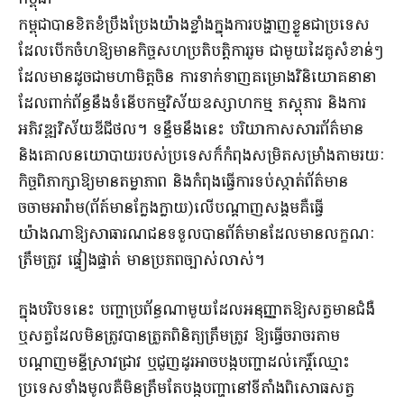
កម្ពុជាបានខិតខំប្រឹងប្រែងយ៉ាងខ្លាំងក្នុងការបង្ហាញខ្លួនជាប្រទេស
ដែលបើកចំហឱ្យមានកិច្ចសហប្រតិបត្តិការរួម ជាមួយដៃគូសំខាន់ៗ
ដែលមានដូចជាមហាមិត្តចិន ការទាក់ទាញគម្រោងវិនិយោគនានា
ដែលពាក់ព័ន្ធនឹងទំនើបកម្មវិស័យឧស្សាហកម្ម ភស្តុភារ និងការ
អភិវឌ្ឍវិស័យឌីជីថល។ ទន្ទឹមនឹងនេះ បរិយាកាសសារព័ត៌មាន
និងគោលនយោបាយរបស់ប្រទេសក៏កំពុងសម្រិតសម្រាំងតាមរយៈ
កិច្ចពិភាក្សាឱ្យមានតម្លាភាព និងកំពុងធ្វើការទប់ស្កាត់ព័ត៌មាន
ចចាមអារ៉ាម(ព័ត៍មានក្លែងក្លាយ)លើបណ្តាញសង្គមគឺធ្វើ
យ៉ាងណាឱ្យសាធារណជនទទួលបានព័ត៌មានដែលមានលក្ខណៈ
ត្រឹមត្រូវ ផ្ទៀងផ្ទាត់ មានប្រភពច្បាស់លាស់។
ក្នុងបរិបទនេះ បញ្ហាប្រព័ន្ធណាមួយដែលអនុញ្ញាតឱ្យសត្វមានជំងឺ
ឬសត្វដែលមិនត្រូវបានត្រួតពិនិត្យត្រឹមត្រូវ ឱ្យធ្វើចរាចរតាម
បណ្តាញមន្ទីស្រាវជ្រាវ ឬជួញដូរអាចបង្កបញ្ហាដល់កេរ្តិ៍ឈ្មោះ
ប្រទេសទាំងមូលគឺមិនត្រឹមតែបង្កបញ្ហានៅទីតាំងពិសោធសត្វ