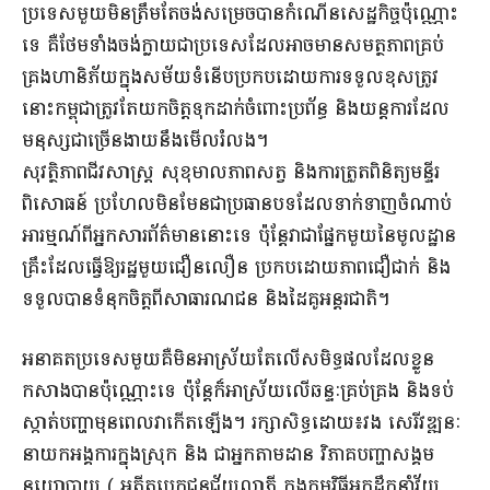
ប្រទេសមួយមិនត្រឹមតែចង់សម្រេចបានកំណើនសេដ្ឋកិច្ចប៉ុណ្ណោះ
ទេ គឺថែមទាំងចង់ក្លាយជាប្រទេសដែលអាចមានសមត្ថភាពគ្រប់
គ្រងហានិភ័យក្នុងសម័យទំនើបប្រកបដោយការទទួលខុសត្រូវ
នោះកម្ពុជាត្រូវតែយកចិត្តទុកដាក់ចំពោះប្រព័ន្ធ និងយន្តការដែល
មនុស្សជាច្រើនងាយនឹងមើលរំលង។
សុវត្ថិភាពជីវសាស្ត្រ សុខុមាលភាពសត្វ និងការត្រួតពិនិត្យមន្ទីរ
ពិសោធន៍ ប្រហែលមិនមែនជាប្រធានបទដែលទាក់ទាញចំណាប់
អារម្មណ៍ពីអ្នកសារព័ត៌មាននោះទេ ប៉ុន្តែវាជាផ្នែកមួយនៃមូលដ្ឋាន
គ្រឹះដែលធ្វើឱ្យរដ្ឋមួយជឿនលឿន ប្រកបដោយភាពជឿជាក់ និង
ទទួលបានទំនុកចិត្តពីសាធារណជន និងដៃគូអន្តរជាតិ។
អនាគតប្រទេសមួយគឺមិនអាស្រ័យតែលើសមិទ្ធផលដែលខ្លួន
កសាងបានប៉ុណ្ណោះទេ ប៉ុន្តែក៏អាស្រ័យលើឆន្ទៈគ្រប់គ្រង និងទប់
ស្កាត់បញ្ហាមុនពេលវាកើតឡើង។ រក្សាសិទ្ធដោយ៖វង សេរីវឌ្ឍនៈ
នាយកអង្គការក្នុងស្រុក និង ជាអ្នកតាមដាន វិភាគបញ្ហាសង្គម
នយោបាយ ( អតីតបេក្ខជនជ័យលាភី ក្នុងកម្មវិធីអ្នកដឹកនាំវ័យ