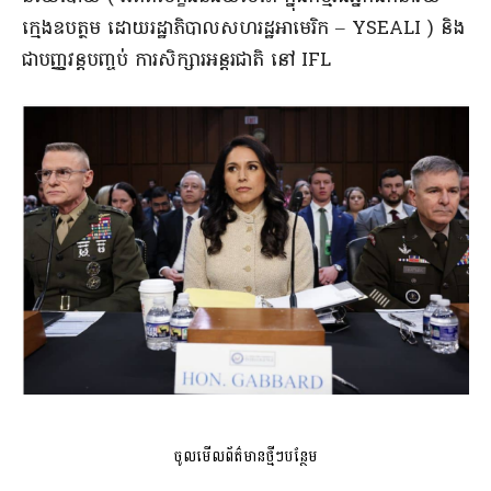
ក្មេងឧបត្ថម ដោយរដ្ឋាភិបាលសហរដ្ឋអាមេរិក – YSEALI ) និង
ជាបញ្ញវន្តបញ្ចប់ ការសិក្សារអន្តរជាតិ នៅ IFL
ចូលមើលព័ត៌មានថ្មីៗបន្ថែម