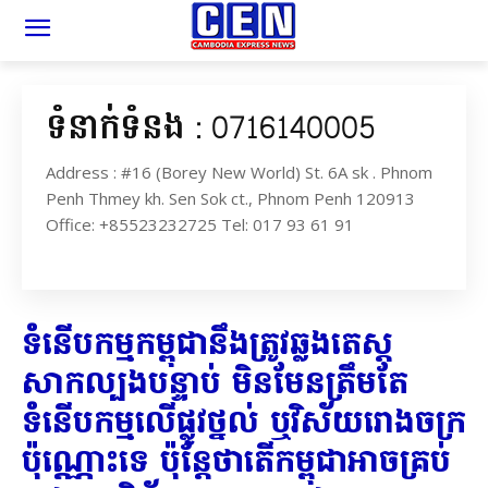
ទំនាក់ទំនង : 0716140005
Address : #16 (Borey New World) St. 6A sk . Phnom
Penh Thmey kh. Sen Sok ct., Phnom Penh 120913
Office: +85523232725 Tel: 017 93 61 91
ទំនើបកម្មកម្ពុជានឹងត្រូវឆ្លងតេស្ត
សាកល្បងបន្ទាប់ មិនមែនត្រឹមតែ
ទំនើបកម្មលើផ្លូវថ្នល់ ឬវិស័យរោងចក្រ
ប៉ុណ្ណោះទេ ប៉ុន្តែថាតើកម្ពុជាអាចគ្រប់