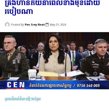
គ្រងហានិភ័យនាពេលខាងមុខដោយ
របៀបណា
Posted By
Pen Srey Neat
May 31, 2026
ចូលមើលព័ត៌មានថ្មីៗបន្ថែម