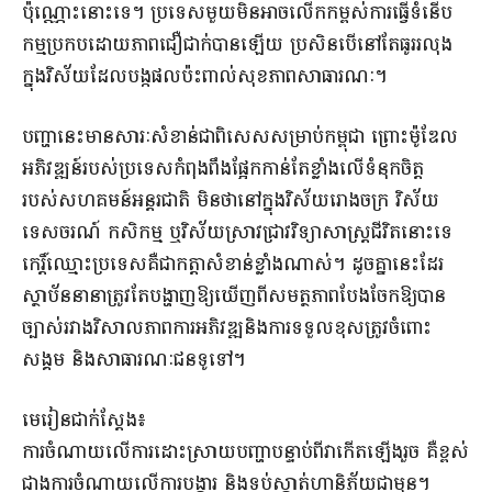
ប៉ុណ្ណោះនោះទេ។ ប្រទេសមួយមិនអាចលើកកម្ពស់ការធ្វើទំនើប
កម្មប្រកបដោយភាពជឿជាក់បានឡើយ ប្រសិនបើនៅតែធូររលុង
ក្នុងវិស័យដែលបង្កផលប៉ះពាល់សុខភាពសាធារណៈ។
បញ្ហានេះមានសារៈសំខាន់ជាពិសេសសម្រាប់កម្ពុជា ព្រោះម៉ូឌែល
អភិវឌ្ឍន៍របស់ប្រទេសកំពុងពឹងផ្អែកកាន់តែខ្លាំងលើទំនុកចិត្ត
របស់សហគមន៍អន្តរជាតិ មិនថានៅក្នុងវិស័យរោងចក្រ វិស័យ
ទេសចរណ៍ កសិកម្ម ឬវិស័យស្រាវជ្រាវវិទ្យាសាស្ត្រជីវិតនោះទេ
កេរ្តិ៍ឈ្មោះប្រទេសគឺជាកត្តាសំខាន់ខ្លាំងណាស់។ ដូចគ្នានេះដែរ
ស្ថាប័ននានាត្រូវតែបង្ហាញឱ្យឃើញពីសមត្ថភាពបែងចែកឱ្យបាន
ច្បាស់រវាងវិសាលភាពការអភិវឌ្ឍនិងការទទួលខុសត្រូវចំពោះ
សង្គម និងសាធារណៈជនទូទៅ។
មេរៀនជាក់ស្តែង៖
ការចំណាយលើការដោះស្រាយបញ្ហាបន្ទាប់ពីវាកើតឡើងរួច គឺខ្ពស់
ជាងការចំណាយលើការបង្ការ និងទប់ស្កាត់ហានិភ័យជាមុន។