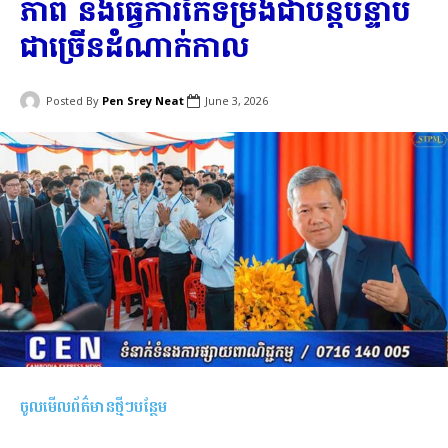
ភាព និងធ្វើការកែទម្រង់ជាបន្តបន្ទាប់
ជាច្រើនដំណាក់កាល
Posted By
Pen Srey Neat
June 3, 2026
ចូលមើលព័ត៌មានថ្មីៗបន្ថែម