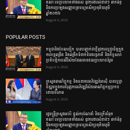
គណៈមេប្រយោគទាំងអស់ នូវការងារសំខាន់ៗ ពាក់ព័ន្ធ
នឹងការប្រឡងសញ្ញាបត្រមធ្យមសិក្សាទុតិយភូមិ
ឆ្នាំ២០២៦
August 6, 2026
POPULAR POSTS
កម្ពុជានិងបែលហ្ស៊ិក បានបញ្ជាក់ជាថ្មីនូវការប្តេជ្ញាចិត្តក្នុង
ការបន្តពង្រឹង និងពង្រីកទំនាក់ទំនងទ្វេភាគី និងកិច្ចសហ
ប្រតិបត្តិការលើវិស័យដែលមានផលប្រយោជន៍រួម
August 6, 2026
ក្រសួងពាណិជ្ជកម្ម និងធនាគារអភិវឌ្ឍន៍អាស៊ី បានប្តេជ្ញា
ចិត្តរួមក្នុងការជំរុញការអភិវឌ្ឍវិស័យពាណិជ្ជកម្មប្រកប
ដោយចីរភាព
August 6, 2026
រដ្ឋមន្ត្រីក្រសួងអប់រំ ផ្ដល់ការណែនាំ និងក្រើនរំឭក
គណៈមេប្រយោគទាំងអស់ នូវការងារសំខាន់ៗ ពាក់ព័ន្ធ
នឹងការប្រឡងសញ្ញាបត្រមធ្យមសិក្សាទុតិយភូមិ