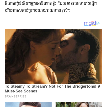
និងការធ្វើទំនើបកម្មជាអាទិភាពគន្លឹះ ដែលមានគោលដៅបង្កើត
បរិយាកាសអប់រំប្រកបដោយគុណភាពខ្ពស់។