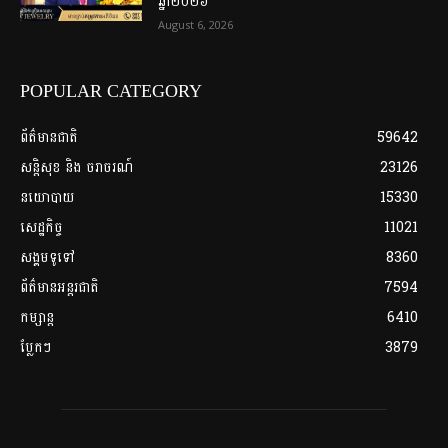
ឆ្នាំ២០២៦
August 6, 2026
POPULAR CATEGORY
ព័ត៌មានជាតិ
59642
សន្តិសុខ និង ចរាចរណ៍
23126
នយោបាយ
15330
សេដ្ឋកិច្ច
11021
សង្គមទូទៅ
8360
ព័ត៌មានអន្តរជាតិ
7594
កម្សាន្ត
6410
ប្លែកៗ
3879