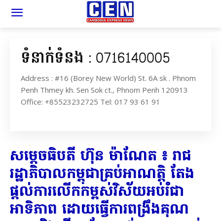
ទំនាក់ទំនង : 0716140005
Address : #16 (Borey New World) St. 6A sk . Phnom
Penh Thmey kh. Sen Sok ct., Phnom Penh 120913
Office: +85523232725 Tel: 017 93 61 91
សម្ដេចធិបតី ហ៊ុន ម៉ាណែត ៖ រាជ
រដ្ឋាភិបាលកម្ពុជាគ្រប់អាណត្តិ តែង
ផ្តល់ការលើកកម្ពស់វិស័យអប់រំជា
អាទិភាព ដោយធ្វើការពង្រឹងគុណ