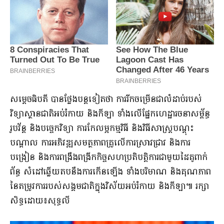
សម្ដេចធិបតី បានថ្លែងបន្តទៀតថា​ ការរីកចម្រើនជាលំដាប់របស់
វិទ្យាស្ថានជាតិអប់រំកាយ និងកីឡា ទាំងលើផ្នែកហេដ្ឋារចនាសម្ព័ន្ធ
រូបវ័ន្ត និងបច្ចេកវិទ្យា ការកែលម្អកម្មវិធី និងវិធីសាស្ត្របណ្តុះ
បណ្តាល ការអភិវឌ្ឍសមត្ថភាពគ្រូលើការស្រាវជ្រាវ និងការ
បង្រៀន និងការពង្រឹងពង្រីកកិច្ចសហប្រតិបត្តិការជាមួយដៃគូពាក់
ព័ន្ធ សំដៅឆ្លើយតបនឹងការកើនឡើង ទាំងបរិមាណ និងគុណភាព
នៃតម្រូវការរបស់សង្គមជាតិក្នុងវិស័យអប់រំកាយ និងកីឡា៕ រក្សា
សិទ្ធដោយ៖សុទ្ធលី