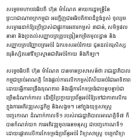
សម្ដេចមហាបវរធិបតី ហ៊ុន ម៉ាណែត នាយករដ្ឋមន្រ្តីនៃ
ព្រះរាជាណាចក្រកម្ពុជា អញ្ជើញជាអធិបតីភាពដ៏ខ្ពង់ខ្ពស់ ចូលរួម
សម្ពោធដាក់ឱ្យប្រើប្រាស់ជាផ្លូវការអគារកម្ពស់ ៣ជាន់, សមិទ្ធផល
នានា និងប្រគល់សញ្ញាបត្រគ្រូបង្រៀនកម្រិតមូលដ្ឋាន និង
សញ្ញាបត្របរិញ្ញាបត្រអប់រំ ឯកទេសអប់រំកាយ ជូនដល់គរុសិស្ស
គរុនិស្សិតនៅវិទ្យាស្ថានជាតិអប់រំកាយ និងកីឡា។
សម្ដេចធិបតី ហ៊ុន ម៉ាណែត បានមានប្រសាសន៍ថា រាជរដ្ឋាភិបាល
កម្ពុជាគ្រប់អាណត្តិ តែងផ្តល់ការលើកកម្ពស់វិស័យអប់រំជាអាទិភាព
ដោយធ្វើការពង្រឹងគុណភាព និងធ្វើការកែទម្រង់ជាបន្តបន្ទាប់ជា
ច្រើនដំណាក់កាល ដើម្បីប្រែក្លាយប្រព័ន្ធអប់រំឱ្យទៅជាកាតាលីករ
ក្នុងការអភិវឌ្ឍសេដ្ឋកិច្ច និងសង្គម។ នៅក្នុងយុទ្ធសាស្ត្រ
បញ្ចកោណ ដំណាក់កាលទី១ របស់រាជរដ្ឋាភិបាលអាណត្តិទី៧ ក៏
បានកំណត់យក ការអភិវឌ្ឍមូលធនមនុស្ស ជាបញ្ចកោណទី១
ដោយផ្តោតលើការកែទម្រង់ប្រព័ន្ធអប់រំ វិទ្យាសាស្ត្រ បច្ចេកវិទ្យា