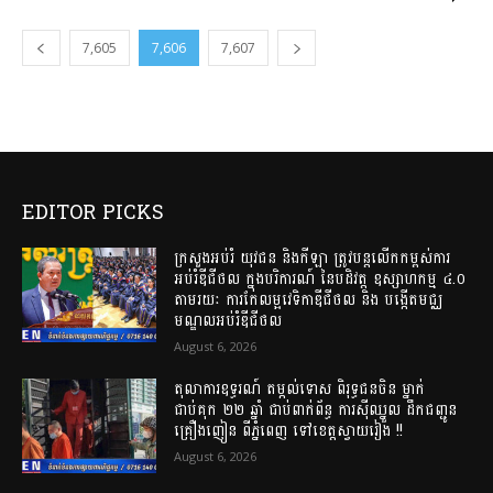
7,605
7,606
7,607
EDITOR PICKS
ក្រសួងអប់រំ យុវជន និងកីឡា ត្រូវបន្តលើកកម្ពស់ការ
អប់រំឌីជីថល ក្នុងបរិការណ៍ នៃបដិវត្ត ឧស្សាហកម្ម ៤.០
តាមរយៈ ការកែលម្អវេទិកាឌីជីថល និង បង្កើតមជ្ឈ
មណ្ឌលអប់រំឌីជីថល
August 6, 2026
តុលាការឧទ្ធរណ៍ តម្កល់ទោស ពិរុទ្ធជនចិន ម្នាក់
ជាប់គុក ២២ ឆ្នាំ ជាប់ពាក់ព័ន្ធ ការស៊ីឈ្នួល ដឹកជញ្ជូន
គ្រឿងញៀន ពីភ្នំពេញ ទៅខេត្តស្វាយរៀង !!
August 6, 2026