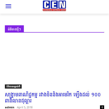
ព័ត៌មានថ្មីៗ
ព័ត៌មានអន្តរជាតិ
សង្គ្រាម​ពាណិជ្ជកម្ម រវាង​ចិន​និង​អាមេរិក ឡើងដល់ ១០០​
ពាន់​លាន​ដុល្លារ​
admin
-
April 5, 2018
0