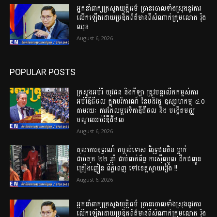
អ្នកនាំពាក្យក្រសួងយុត្តិធម៌ ច្រានចោលទាំងស្រុងនូវការ
លើកឡើងដោយប្រឌិតព័ត៌មានពីសំណាក់ក្រុមលោក រ៉ុង
ឈុន
August 6, 2026
POPULAR POSTS
ក្រសួងអប់រំ យុវជន និងកីឡា ត្រូវបន្តលើកកម្ពស់ការ
អប់រំឌីជីថល ក្នុងបរិការណ៍ នៃបដិវត្ត ឧស្សាហកម្ម ៤.០
តាមរយៈ ការកែលម្អវេទិកាឌីជីថល និង បង្កើតមជ្ឈ
មណ្ឌលអប់រំឌីជីថល
August 6, 2026
តុលាការឧទ្ធរណ៍ តម្កល់ទោស ពិរុទ្ធជនចិន ម្នាក់
ជាប់គុក ២២ ឆ្នាំ ជាប់ពាក់ព័ន្ធ ការស៊ីឈ្នួល ដឹកជញ្ជូន
គ្រឿងញៀន ពីភ្នំពេញ ទៅខេត្តស្វាយរៀង !!
August 6, 2026
អ្នកនាំពាក្យក្រសួងយុត្តិធម៌ ច្រានចោលទាំងស្រុងនូវការ
លើកឡើងដោយប្រឌិតព័ត៌មានពីសំណាក់ក្រុមលោក រ៉ុង