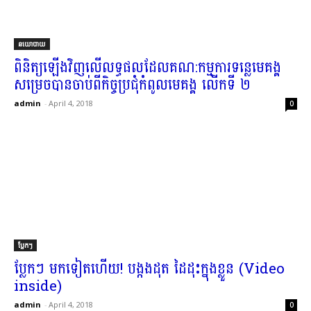
នយោបាយ
ពិនិត្យ​ឡើងវិញ​លើ​លទ្ធផល​ដែល​គណ​:​កម្ម​ការ​ទន្លេមេគង្គ
សម្រេច​បាន​ចាប់​ពី​កិច្ចប្រជុំ​កំពូល​មេគង្គ លើក​ទី ២
admin
-
April 4, 2018
0
ប្លែកៗ
ប្លែកៗ មក​ទៀត​ហើយ​! បង្កងដុត ដៃ​ដុះ​ក្នុង​ខ្លួន​​ (Video
inside)
admin
-
April 4, 2018
0