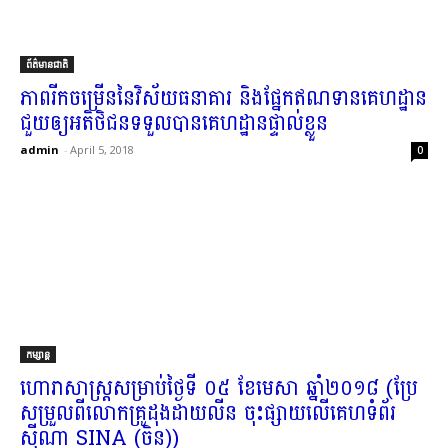
ព័ត៌មានជាតិ
​ភាព​រីកចម្រើន​នៃ​វិស័យ​ធនាគារ និង​ផ្នែក​ឥណទាន​គេហដ្ឋាន
ជួយ​ឲ្យ​អតិថិជន​ទទួលបាន​គេហដ្ឋាន​ផ្ទាល់ខ្លួន​
admin
-
April 5, 2018
0
កម្សាន្ត
ហោរាសាស្ត្រ​សម្រាប់​ថ្ងៃទី ០៥ ខែមេសា ឆ្នាំ​២០១៨ (​ប្រែ​
សម្រួល​ពី​លោកគ្រូ​ដុង​ដាយ​លីន ចុះផ្សាយ​លើ​គេហទំព័រ​
ស៊ីណា SINA (​ចិន​))