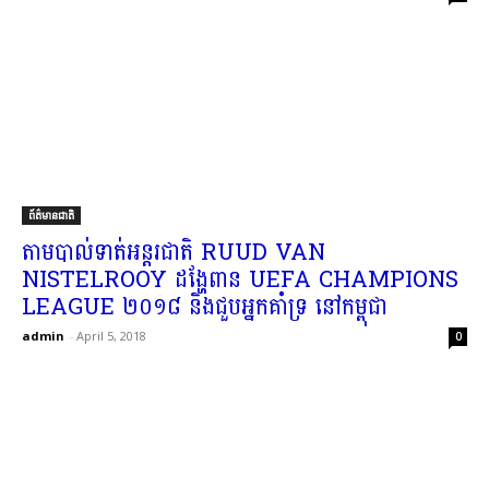
ព័ត៌មានជាតិ
តាម​បាល់ទាត់​អន្តរជាតិ RUUD VAN
NISTELROOY ដង្ហែ​ពាន UEFA CHAMPIONS
LEAGUE ២០១៨ និង​ជួប​អ្នកគាំទ្រ នៅ​កម្ពុជា​
admin
-
April 5, 2018
0