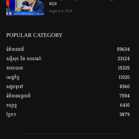
ឈុន
August 6, 2026
POPULAR CATEGORY
ព័ត៌មានជាតិ
59634
សន្តិសុខ និង ចរាចរណ៍
23124
នយោបាយ
15325
សេដ្ឋកិច្ច
11020
សង្គមទូទៅ
8360
ព័ត៌មានអន្តរជាតិ
7594
កម្សាន្ត
6410
ប្លែកៗ
3879