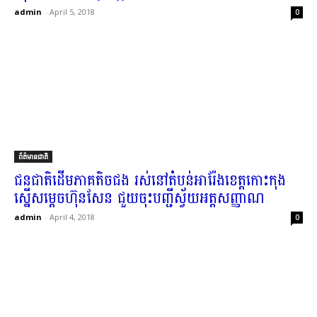
admin
-
April 5, 2018
0
ព័ត៌មានជាតិ
ជនជាតិដើម​ភាគតិច​ជ​ង រស់នៅ​តំបន់​អា​រ៉ែ​ង​ខេត្តកោះកុង
ស្នើ​សម្តេច​ហ៊ុន​សែន ជួយ​ចុះបញ្ជី​ស្វ័យ​អត្តសញ្ញាណ​
admin
-
April 4, 2018
0