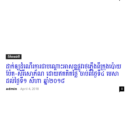
ព័ត៌មានជាតិ
ដាក់ឲ្យ​ដំណើរការ​ជា​បណ្ដោះអាសន្ន​ផ្លូវ​រថ​ភ្លើង​ពី​ក្រុង​ប៉ោយ
ប៉ែត​-​សិរីសោភ័ណ ដោយ​ឥតគិតថ្លៃ ចាប់ពី​ថ្ងៃ​ទី​៤ មេសា
ដល់​ថ្ងៃ​ទី​១ សីហា ឆ្នាំ​២០១៨
admin
-
April 4, 2018
0