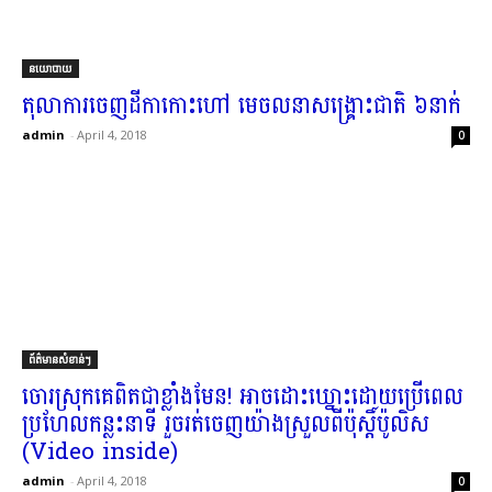
នយោបាយ
តុលាការ​ចេញ​ដីកា​កោះហៅ មេ​ចលនា​សង្គ្រោះ​ជាតិ ៦​នាក់​
admin
-
April 4, 2018
0
ព័ត៌មានសំខាន់ៗ
ចោរ​ស្រុក​គេ​ពិតជា​ខ្លាំង​មែន​! អាច​ដោះ​ឃ្នោះ​ដោយ​ប្រើ​ពេល​
ប្រហែល​កន្លះ​នាទី រួច​រត់​ចេញ​យ៉ាង​ស្រួល​ពី​ប៉ុស្តិ៍​ប៉ូលិស​
(Video inside)
admin
-
April 4, 2018
0