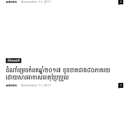
admin
-
November 11, 2017
0
ព័ត៌មានជាតិ
ដំណាំ​ម្រេច​កំពត​ឆ្នាំ​២០១៧ ខូចខាត​ជាង​៨០​ភាគរយ
ដោយសារ​អាកាសធាតុ​ប្រែប្រួល​
admin
-
November 11, 2017
0