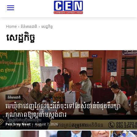
Home
ព័ត៌មានជាតិ
សេដ្ឋកិច្ច
សេដ្ឋកិច្ច
ព័ត៌មានជាតិ
មេឃុំថាដេញថ្លៃផ្លូវចុះអីក៏ចុះទៅតែសំខាន់បំផុតគឺរក្សា
គុណភាពឱ្យល្អតាមស្តង់ដារ
Pen Srey Neat
-
August 7, 2026