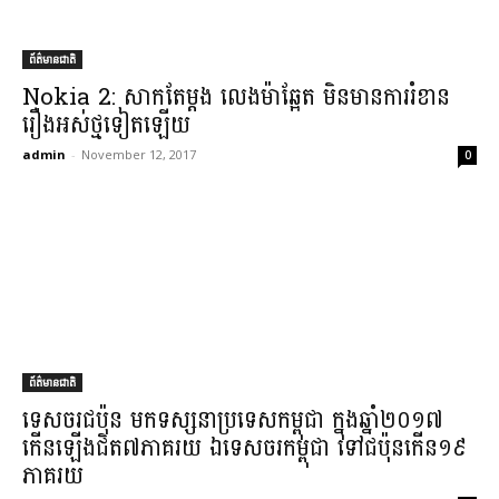
ព័ត៌មានជាតិ
Nokia 2: សាក​តែម្តង លេង​ម៉ា​ឆ្អែត មិនមាន​ការរំខាន​
រឿង​អស់​ថ្ម​ទៀតឡើយ​
admin
-
November 12, 2017
0
ព័ត៌មានជាតិ
ទេសចរ​ជប៉ុន មក​ទស្សនា​ប្រទេស​កម្ពុជា ក្នុង​ឆ្នាំ​២០១៧
កើនឡើង​ជិត​៧​ភាគរយ ឯ​ទេសចរ​កម្ពុជា ទៅ​ជប៉ុន​កើន​១៩​
ភាគរយ​