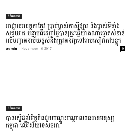
ព័ត៌មានជាតិ
អាជ្ញារ​ធរ​ខេត្តតាកែវ ប្រាប់​ម្ចាស់​ភាស៊ី​ផ្សារ និង​ម្ចាស់​ទីតាំង​
សត្តឃាត បន្ទាប់​ពី​ដេញថ្លៃ​បាន​ត្រូវ​ធ្វើ​យ៉ាងណា​ផ្តោត​សំខាន់​
លើ​បញ្ហា​អនាម័យ​ខ្ពស់​និង​ត្រូវ​អនុវត្ត​ទៅ​តាម​សៀវភៅ​បន្ទុក​
admin
-
November 16, 2017
0
ព័ត៌មានជាតិ
បាន​ស្នើ​ដល់​មិត្ត​ចិន​ជួយ​បណ្ដុះបណ្ដាល​ធនធានមនុស្ស​
កម្ពុជា លើ​វិស័យ​ទេសចរណ៍​