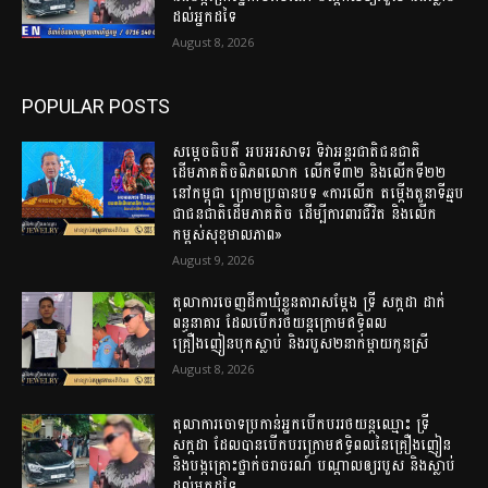
ដល់អ្នកដទៃ
August 8, 2026
POPULAR POSTS
សម្តេចធិបតី អបអរសាទរ ទិវាអន្តរជាតិជនជាតិ
ដើមភាគតិចពិភពលោក លើកទី៣២ និងលើកទី២២
នៅកម្ពុជា ក្រោមប្រធានបទ «ការលើក តម្កើងតួនាទីឆ្មប
ជាជនជាតិដើមភាគតិច ដើម្បីការពារជីវិត និងលើក
កម្ពស់សុខុមាលភាព»
August 9, 2026
តុលាការចេញដីកាឃុំខ្លួនតារាសម្តែង ទ្រី សក្កដា ដាក់
ពន្ធនាគារ ដែលបើករថយន្តក្រោមឥទ្ធិពល
គ្រឿងញៀនបុកស្លាប់ និងរបួស២នាក់ម្តាយកូនស្រី
August 8, 2026
តុលាការចោទប្រកាន់អ្នកបើកបររថយន្តឈ្មោះ ទ្រី
សក្កដា ដែលបានបើកបរក្រោមឥទ្ធិពលនៃគ្រឿងញៀន
និងបង្កគ្រោះថ្នាក់ចរាចរណ៍ បណ្តាលឲ្យរបួស និងស្លាប់
ដល់អ្នកដទៃ