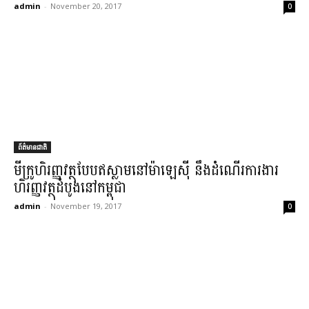
admin
-
November 20, 2017
0
ព័ត៌មានជាតិ
មីក្រូហិរញ្ញវត្ថុ​បែប​ឥស្លាម​នៅ​ម៉ាឡេស៊ី នឹង​ដំណើរ​ការងារ​
ហិរញ្ញវត្ថុ​ដំបូង​នៅ​កម្ពុជា
admin
-
November 19, 2017
0