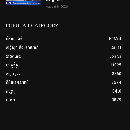
August 8, 2026
POPULAR CATEGORY
ព័ត៌មានជាតិ
59674
សន្តិសុខ និង ចរាចរណ៍
23141
នយោបាយ
15343
សេដ្ឋកិច្ច
11025
សង្គមទូទៅ
8360
ព័ត៌មានអន្តរជាតិ
7594
កម្សាន្ត
6410
ប្លែកៗ
3879