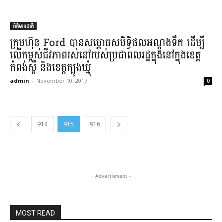
ព័ត៌មានជាតិ
ក្រុមហ៊ុន Ford បាន​សម្ភោ​ធ​សមិទ្ធិផល​អណ្តូងទឹក ដើម្បី​
លើ​កម្ពស់​ជីវភាព​រស់នៅ​របស់​ប្រជាពលរដ្ឋ​ក្នុង​នៅក្នុង​ខេត្ត
កំពង់ស្ពឺ និង​ខេត្ត​ត្បូងឃ្មុំ​
admin
-
November 10, 2017
0
914
915
916
- Advertisment -
MOST READ