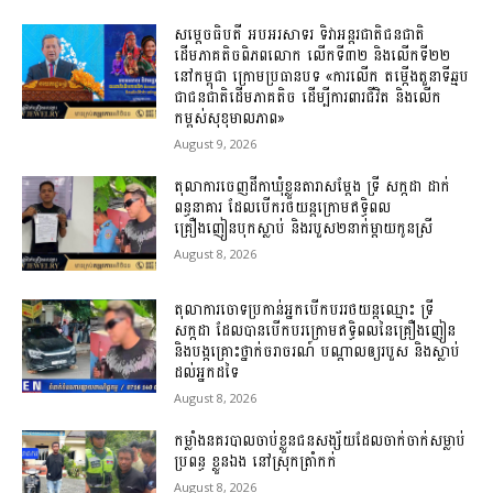
សម្តេចធិបតី អបអរសាទរ ទិវាអន្តរជាតិជនជាតិ
ដើមភាគតិចពិភពលោក លើកទី៣២ និងលើកទី២២
នៅកម្ពុជា ក្រោមប្រធានបទ «ការលើក តម្កើងតួនាទីឆ្មប
ជាជនជាតិដើមភាគតិច ដើម្បីការពារជីវិត និងលើក
កម្ពស់សុខុមាលភាព»
August 9, 2026
តុលាការចេញដីកាឃុំខ្លួនតារាសម្តែង ទ្រី សក្កដា ដាក់
ពន្ធនាគារ ដែលបើករថយន្តក្រោមឥទ្ធិពល
គ្រឿងញៀនបុកស្លាប់ និងរបួស២នាក់ម្តាយកូនស្រី
August 8, 2026
តុលាការចោទប្រកាន់អ្នកបើកបររថយន្តឈ្មោះ ទ្រី
សក្កដា ដែលបានបើកបរក្រោមឥទ្ធិពលនៃគ្រឿងញៀន
និងបង្កគ្រោះថ្នាក់ចរាចរណ៍ បណ្តាលឲ្យរបួស និងស្លាប់
ដល់អ្នកដទៃ
August 8, 2026
កម្លាំងនគរបាលចាប់ខ្លួនជនសង្ស័យដែលចាក់ចាក់សម្លាប់
ប្រពន្ធ ខ្លួនឯង នៅស្រុកត្រាំកក់
August 8, 2026