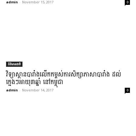
admin
-
November 15, 2017
0
ព័ត៌មានជាតិ
វិទ្យាស្ថាន​បារាំង​លើកកម្ពស់​ការសិក្សា​ភាសា​បារាំង ដល់​
ក្មេងៗ​អាយុ​៣​ឆ្នាំ នៅ​កម្ពុជា​
admin
-
November 14, 2017
0