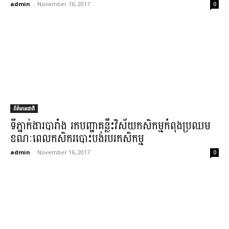
admin
-
November 16, 2017
0
ព័ត៌មានជាតិ
ទីភ្នាក់ងារ​បារាំង រក​បញ្ហា​គន្លឹះ​វិស័យ​កសិកម្ម​កំពុង​ប្រឈម
ខណៈពេល​កសិករ​បោះបង់​របរ​កសិកម្ម​
admin
-
November 16, 2017
0