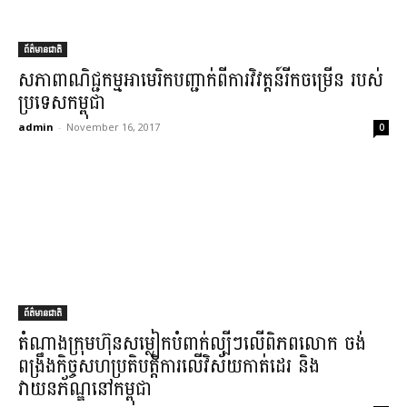
ព័ត៌មានជាតិ
សភាពាណិជ្ជកម្ម​អាមេរិក​បញ្ជាក់​ពី​ការវិវត្តន៍​រីកចម្រើន របស់​
ប្រទេស​កម្ពុជា​
admin
-
November 16, 2017
0
ព័ត៌មានជាតិ
តំណាង​ក្រុមហ៊ុន​សម្លៀកបំពាក់​ល្បីៗ​លើ​ពិភពលោក ចង់​
ពង្រឹង​កិច្ចសហប្រតិបត្តិការ​លើ​វិស័យ​កាត់ដេរ និង​
វាយនភ័ណ្ឌ​នៅ​កម្ពុជា​