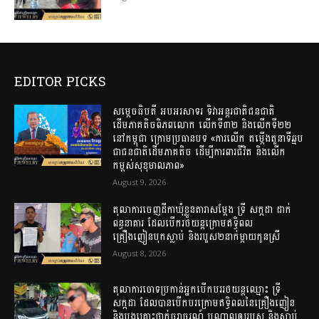
EDITOR PICKS
សម្តេចធិបតី អបអរសាទរ ទិវាអន្តរជាតិជនជាតិ
ដើមភាគតិចពិភពលោក លើកទី៣២ និងលើកទី២២
នៅកម្ពុជា ក្រោមប្រធានបទ «ការលើក តម្កើងតួនាទីឆ្មប
ជាជនជាតិដើមភាគតិច ដើម្បីការពារជីវិត និងលើក
កម្ពស់សុខុមាលភាព»
August 9, 2026
តុលាការចេញដីកាឃុំខ្លួនតារាសម្តែង ទ្រី សក្កដា ដាក់
ពន្ធនាគារ ដែលបើករថយន្តក្រោមឥទ្ធិពល
គ្រឿងញៀនបុកស្លាប់ និងរបួស២នាក់ម្តាយកូនស្រី
August 8, 2026
តុលាការចោទប្រកាន់អ្នកបើកបររថយន្តឈ្មោះ ទ្រី
សក្កដា ដែលបានបើកបរក្រោមឥទ្ធិពលនៃគ្រឿងញៀន
និងបង្កគ្រោះថ្នាក់ចរាចរណ៍ បណ្តាលឲ្យរបួស និងស្លាប់