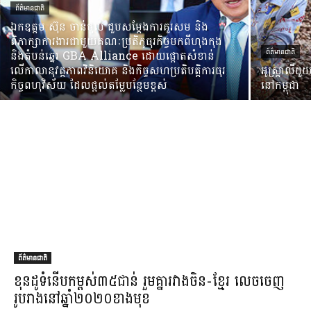
ព័ត៌មានជាតិ
ឯកឧត្តម ស៊ុន ចាន់ថុល ជួបសម្តែងការគួរសម និង
ពិភាក្សាការងារជាមួយគណៈប្រតិភូធុរកិច្ចមកពីហុងកុង
និងតំបន់ឆ្នេរ GBA Alliance ដោយផ្តោតសំខាន់
ព័ត៌មានជាតិ
លើកាលានុវត្តភាពវិនិយោគ និងកិច្ចសហប្រតិបត្តិការធុរ
អូស្ត្រាលីជួ
កិច្ចពហុវិស័យ ដែលផ្តល់តម្លែបន្ថែមខ្ពស់
នៅកម្ពុជា
ព័ត៌មានជាតិ
ខុន​ដូ​ទំនើប​កម្ពស់​៣៥​ជាន់ រួម​គ្នា​រវាង​ចិន​-​ខ្មែរ លេច​ចេញ​
រូបរាង​នៅ​ឆ្នាំ​២០២០​ខាងមុខ​