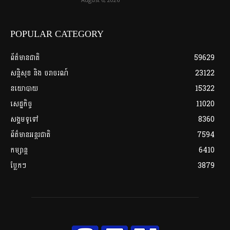
POPULAR CATEGORY
ព័ត៌មានជាតិ
59629
សន្តិសុខ និង ចរាចរណ៍
23122
នយោបាយ
15322
សេដ្ឋកិច្ច
11020
សង្គមទូទៅ
8360
ព័ត៌មានអន្តរជាតិ
7594
កម្សាន្ត
6410
ប្លែកៗ
3879