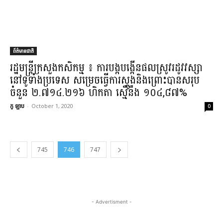
ព័ត៌មានជាតិ
រដ្ឋមន្ត្រី​ក្រសួងកសិកម្ម ៖ ការ​បង្កបង្កើនផល​ស្រូវ​រដូវវស្សា
នៅ​ទូទាំងប្រទេស សម្រេច​ធ្វើការ​ស្ទូង​និង​ព្រោះ​បាន​សរុប​
ចំនួន ២.៧១៤.២១៦ ហិកតា ស្មើនឹង ១០៤,៨៧%
កូ ឡាប
-
October 1, 2020
0
745
746
747
- Advertisment -