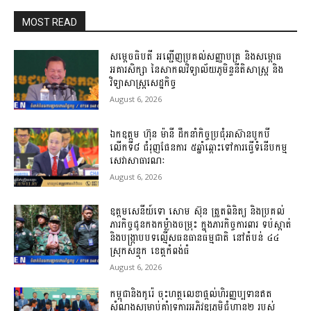
MOST READ
សម្តេចធិបតី អញ្ជើញប្រគល់សញ្ញាបត្រ និងសម្ពោធ
អគារសិក្សា នៃសាកលវិទ្យាល័យភូមិន្ទនីតិសាស្ត្រ និង
វិទ្យាសាស្ត្រសេដ្ឋកិច្ច
August 6, 2026
ឯកឧត្តម ហ៊ុន ម៉ានី ដឹកនាំកិច្ចប្រជុំអាស៊ានបូកបី
លើកទី៨ ជំរុញផែនការ ៥ឆ្នាំឆ្ពោះទៅការធ្វើទំនើបកម្ម
សេវាសាធារណៈ
August 6, 2026
ឧត្តម​សេនីយ៍​ទោ​ សោម​ ស៊ុន​ ត្រួតពិនិត្យ​ និង​ប្រគល់​
ភារកិច្ច​ជូន​កងកម្លំាង​ចម្រុះ​ ក្នុង​ភារកិច្ច​ការពារ​ ទប់ស្កាត់ ​
និង​បង្ក្រាប​បទ​ល្មើស​ធនធាន​ធម្មជាតិ​ នៅ​តំបន់​ ៤៤​
ស្រុក​សន្ទុក​ ខេត្ត​កំពង់​ធំ​
August 6, 2026
កម្ពុជានិងកូរ៉េ ចុះហត្ថលេខា​​ផ្តល់ហិរញ្ញប្បទានឥត
សំណងសម្រាប់​​គាំទ្រ​​ការ​អភិវឌ្ឍភូមិ​ជំហាន​២ របស់