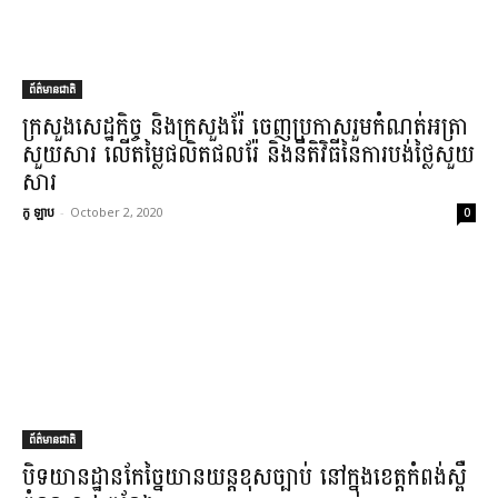
ព័ត៌មានជាតិ
ក្រសួង​សេដ្ឋកិច្ច និង​ក្រសួង​រ៉ែ ចេញប្រកាស​រួម​កំណត់​អត្រា​
សួយ​សារ លើ​តម្លៃ​ផលិតផល​រ៉ែ និង​នីតិវិធី​នៃ​ការបង់ថ្លៃ​សួយ​
សារ​
កូ ឡាប
-
October 2, 2020
0
ព័ត៌មានជាតិ
​បិទ​យានដ្ឋាន​កែច្នៃ​យានយន្ដ​ខុសច្បាប់ នៅក្នុង​ខេត្ដ​កំពង់ស្ពឺ​