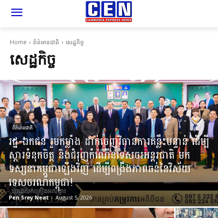
Home
ព័ត៌មានជាតិ
សេដ្ឋកិច្ច
សេដ្ឋកិច្ច
ព័ត៌មានជាតិ
រដ្ឋ-ឯកជន រួមកម្លាំង ដាក់ចេញវិធានការគន្លឹះបន្ទាន់ ដើម្បី
ស្តារទំនុកចិត្ត និងជំរុញកំណើនទេសចរអន្តរជាតិ មក
ទស្សនាកម្ពុជាឡើងវិញ ដើម្បីពង្រឹងភាពធន់នៃវិស័យ
ទេសចរណ៍កម្ពុជា!
Pen Srey Neat
-
August 5, 2026