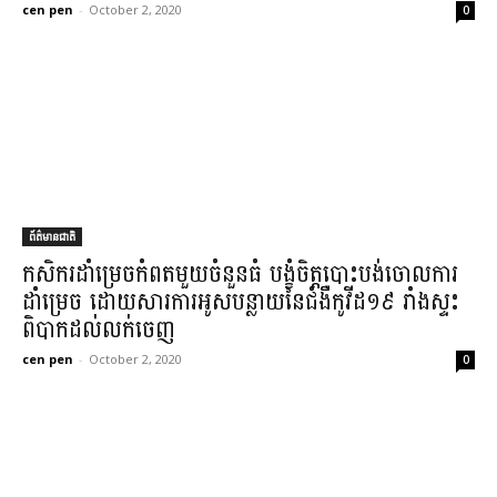
cen pen
-
October 2, 2020
0
ព័ត៌មានជាតិ
កសិករ​ដាំ​ម្រេច​កំពត​មួយចំនួនធំ បង្ខំចិត្ត​បោះបង់ចោល​ការ
ដាំ​ម្រេច ដោយសារ​ការអូសបន្លាយ​នៃ​ជំងឺ​កូ​វីដ​១៩ រាំងស្ទះ​
ពិបាក​ដល់​លក់​ចេញ​
cen pen
-
October 2, 2020
0