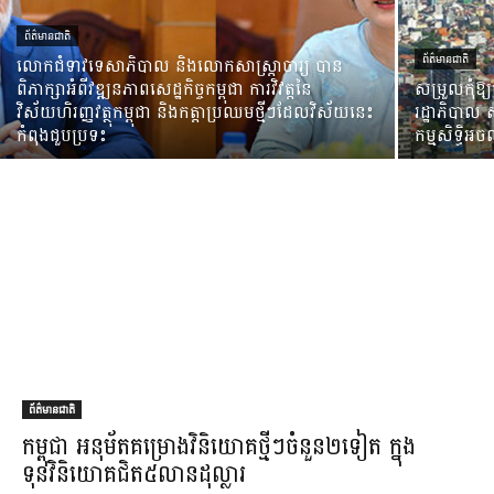
ព័ត៌មានជាតិ
លោកជំទាវទេសាភិបាល និងលោកសាស្រ្តាចារ្យ បាន
ព័ត៌មានជាតិ
ពិភាក្សាអំពីវឌ្ឍនភាពសេដ្ឋកិច្ចកម្ពុជា ការវិវត្តនៃ
សម្រួលកុំឱ្
វិស័យហិរញ្ញវត្ថុកម្ពុជា និងកត្តាប្រឈមថ្មីៗដែលវិស័យនេះ
រដ្ឋាភិបាល
កំពុងជួបប្រទះ
កម្មសិទ្ធិអ
ព័ត៌មានជាតិ
កម្ពុជា អនុម័ត​គម្រោង​វិនិយោគ​ថ្មីៗ​ចំនួន​២​ទៀត ក្នុង​
ទុនវិនិយោគ​ជិត​៥​លាន​ដុល្លារ​