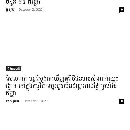
ចំនួន ១៤ កន្លែង​
កូ ឡាប
-
October 2, 2020
0
ព័ត៌មានជាតិ
សែ​ល​កាត បន្ត​សែ្វ​ង​រកឃើញ​អតិថិជន​មានសំណាង​ឈ្នះ​
រង្វាន់ នៅក្នុង​កម្មវិធី ឈ្នះ​មួយ​ម៉ឺន​ដុល្លារ​រាល់ថ្ងៃ ប្រចាំ​ខែ
កញ្ញា​
cen pen
-
October 1, 2020
0