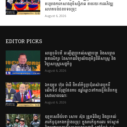
គម្រោង​​ការកសាង​ភូមិសន្តិភាព ​​តាមរយៈការ​អភិវឌ្ឍ​
សហគមន៍​ជនបទចម្រុះ​
August 6, 2026
EDITOR PICKS
សម្តេចធិបតី អញ្ជើញប្រគល់សញ្ញាបត្រ និងសម្ពោធ
អគារសិក្សា នៃសាកលវិទ្យាល័យភូមិន្ទនីតិសាស្ត្រ និង
វិទ្យាសាស្ត្រសេដ្ឋកិច្ច
August 6, 2026
ឯកឧត្តម ហ៊ុន ម៉ានី ដឹកនាំកិច្ចប្រជុំអាស៊ានបូកបី
លើកទី៨ ជំរុញផែនការ ៥ឆ្នាំឆ្ពោះទៅការធ្វើទំនើបកម្ម
សេវាសាធារណៈ
August 6, 2026
ឧត្តម​សេនីយ៍​ទោ​ សោម​ ស៊ុន​ ត្រួតពិនិត្យ​ និង​ប្រគល់​
ភារកិច្ច​ជូន​កងកម្លំាង​ចម្រុះ​ ក្នុង​ភារកិច្ច​ការពារ​ ទប់ស្កាត់ ​