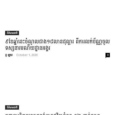
ព័ត៌មានជាតិ
៩​ខែ​ឆ្នាំនេះ​ចំណូល​ជាង​១៨​លាន​ដុល្លារ ពី​ការលក់​ប័ណ្ណ​ចូល​
ទស្សនា​រមណីយដ្ឋាន​អង្គរ
កូ ឡាប
-
October 1, 2020
0
ព័ត៌មានជាតិ