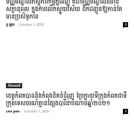
​មជ្ឈមណ្ឌល​ភស្តុភា​រកម្ម​ភ្នំពេញ គឺជា​មជ្ឈមណ្ឌល​ដ៏​មាន​
សក្ដានុពល ក្នុងការ​លើកស្ទួយ​វិស័យ ដឹកជញ្ជូន​ឱ្យ​កាន់​តែ
មាន​ប្រសិទ្ធភាព​
កូ ឡាប
-
October 1, 2020
0
ព័ត៌មានជាតិ
ខេត្តកំពត​បាននិងកំពុង​ខិតខំ​ជំរុញ ប្រែក្លាយ​ទីក្រុង​កំពត​ជាទី​
ក្រុង​ទេសចរណ៍​គ្មាន​ផ្សែង​បារី​នា​បំណាច់​ឆ្នាំ​២០២១
cen pen
-
October 1, 2020
0