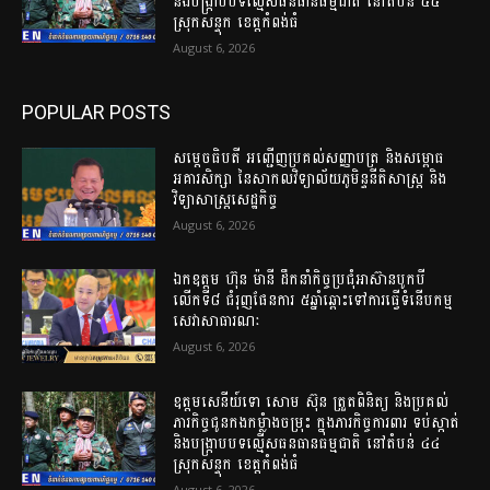
និង​បង្ក្រាប​បទ​ល្មើស​ធនធាន​ធម្មជាតិ​ នៅ​តំបន់​ ៤៤​
ស្រុក​សន្ទុក​ ខេត្ត​កំពង់​ធំ​
August 6, 2026
POPULAR POSTS
សម្តេចធិបតី អញ្ជើញប្រគល់សញ្ញាបត្រ និងសម្ពោធ
អគារសិក្សា នៃសាកលវិទ្យាល័យភូមិន្ទនីតិសាស្ត្រ និង
វិទ្យាសាស្ត្រសេដ្ឋកិច្ច
August 6, 2026
ឯកឧត្តម ហ៊ុន ម៉ានី ដឹកនាំកិច្ចប្រជុំអាស៊ានបូកបី
លើកទី៨ ជំរុញផែនការ ៥ឆ្នាំឆ្ពោះទៅការធ្វើទំនើបកម្ម
សេវាសាធារណៈ
August 6, 2026
ឧត្តម​សេនីយ៍​ទោ​ សោម​ ស៊ុន​ ត្រួតពិនិត្យ​ និង​ប្រគល់​
ភារកិច្ច​ជូន​កងកម្លំាង​ចម្រុះ​ ក្នុង​ភារកិច្ច​ការពារ​ ទប់ស្កាត់ ​
និង​បង្ក្រាប​បទ​ល្មើស​ធនធាន​ធម្មជាតិ​ នៅ​តំបន់​ ៤៤​
ស្រុក​សន្ទុក​ ខេត្ត​កំពង់​ធំ​
August 6, 2026