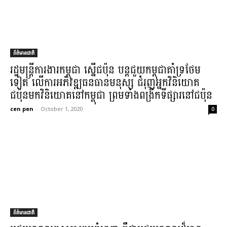
ព័ត៌មានជាតិ
រដ្ឋមន្ត្រី​ការងារ​កម្ពុជា ស្នើ​ជប៉ុន បន្ត​ជួយ​កម្ពុជា​គាំទ្រ​ថែម
ទៀត លើ​ការអភិវឌ្ឍ​ធនធានមនុស្ស ជំរុញ​អ្នកវិនិយោគ​
ជប៉ុន​មក​វិនិយោគ​នៅ​កម្ពុជា ព្រមទាំង​ពង្រីក​ទីផ្សារ​នៅ​ជប៉ុន​
cen pen
-
October 1, 2020
0
ព័ត៌មានជាតិ