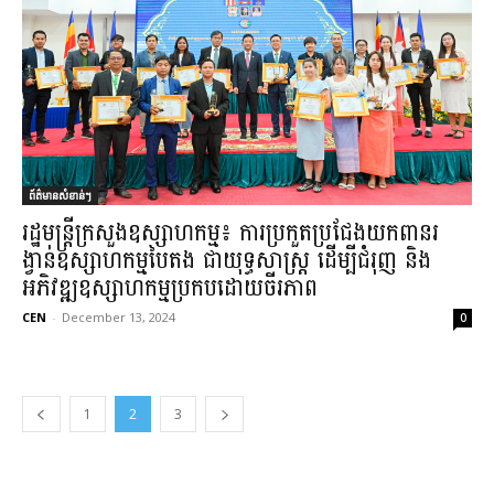
ព័ត៌មានសំខាន់ៗ
រដ្ឋមន្ត្រីក្រសួងឧស្សាហកម្ម៖ ការប្រកួតប្រជែងយកពានរ
ង្វាន់ឧស្សាហកម្មបៃតង ជាយុទ្ធសាស្រ្ត ដើម្បីជំរុញ និង
អភិវឌ្ឍឧស្សាហកម្មប្រកបដោយចីរភាព​
CEN
-
December 13, 2024
0
1
2
3