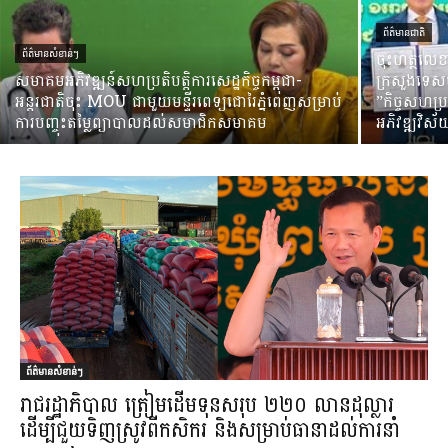
ព័ត៌មានជាតិ
ចុះហត្ថលេ
ព័ត៌មានសំខាន់ៗ
សមាគមអភិវឌ្ឍន៍សហប្រតិបត្តិការសេដ្ឋកិច្ចកម្ពុជា-
ក្រសួងទេសច
អន្តរជាតិចុះ MOU ជាមួយមន្ទីរពេទ្យជោរៃភ្នំពេញសម្រាប់
”កិច្ចសហប្រ
ការបញ្ចុះតម្លៃព្យាបាលដល់សមាជិកសមាគម
អភិវឌ្ឍវិស
ព័ត៌មានសំខាន់ៗ
រាជរដ្ឋាភិបាល ត្រៀមដើមទុនសរុប ២២០ លានដុល្លារ
ដើម្បីជួយទិញស្រូវពីកសិករ និង​សម្រាប់ធានាដល់ការនាំ