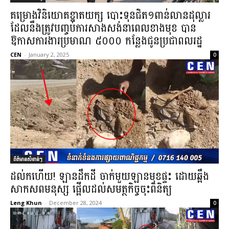
គម្រោងវិនិយោគខ្នាតយក្ស បោះទុនជិត១ពាន់លានដុល្លារ
ដែលនឹងត្រូវបញ្ចប់ការសាងសង់នាពេលខាងមុខ បាន​
ឱកាសការងារប្រមាណ ៥០០០ កន្លែងជូនប្រជាពលរដ្ឋ
CEN
-
January 2, 2025
0
ព័ត៌មានសំខាន់ៗ
ដល់កហើយ! ឡានដឹកដី ចាក់មួយឡានមុខផ្ទះ ដោយឆ្អឹង
សាកសពមនុស្ស ផ្អើលដល់សមត្ថកិច្ចចុះពិនិត្យ
Leng Khun
-
December 28, 2024
0