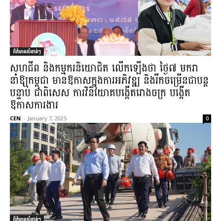
ព័ត៌មានសំខាន់ៗ
សហជីព និងកម្មករនិយោជិត លើកឡើងថា ថ្ងៃ៧ មករា
នាំឱ្យកម្ពុជា មានឱកាសក្នុងការអភិវឌ្ឍ និងរីកចម្រើនជាបន្ត
បន្ទាប់ ជាពិសេស ការវិនិយោគបង្កើតរោងចក្រ បង្កើត
ឱកាសការងារ
CEN
-
January 7, 2025
0
ព័ត៌មានសំខាន់ៗ