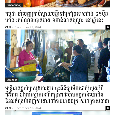
ព័ត៌មានសំខាន់ៗ
កម្ពុជា នាំចេញគ្រាប់ស្វាយចន្ទីទៅក្រៅប្រទេសជាង ៨១ម៉ឺន
តោន រកចំណូលបានជាង ១ពាន់លានដុល្លារ នៅឆ្នាំនេះ
CEN
-
December 23, 2024
0
នយោបាយ
មន្រ្តីជាន់ខ្ពស់ក្រសួងការងារ ចុះពិនិត្យមើលជាក់ស្តែងអំពី
ជីវភាព និងការស្នាក់នៅពិតប្រាកដរបស់កម្មករនិយោជិត
ដែលកំពុងបំពេញការងារនៅតាមរោងចក្រ សហគ្រាសនានា
CEN
-
December 13, 2024
0