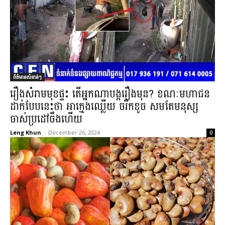
ព័ត៌មានសំខាន់ៗ
រឿងសំរាមមុខផ្ទះ តើអ្នកណាបង្ករឿងមុន? ខណៈមហាជន
ដាក់បែបនេះថា អាក្មេងឈ្លើយ ចរឹកខូច សមតែមនុស្ស
ចាស់ប្រដៅចឹងហើយ
Leng Khun
-
December 26, 2024
0