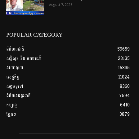
August 7, 2026
POPULAR CATEGORY
ព័ត៌មានជាតិ
59659
សន្តិសុខ និង ចរាចរណ៍
23135
នយោបាយ
15335
សេដ្ឋកិច្ច
11024
សង្គមទូទៅ
8360
ព័ត៌មានអន្តរជាតិ
7594
កម្សាន្ត
6410
ប្លែកៗ
3879