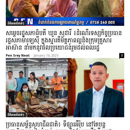
ព័ត៌មានសំខាន់ៗ
សម្តេចរដ្ឋសភាធិបតី ឃួន សុដារី ៖ដំណើរទស្សកិច្ចប្រធាន
រដ្ឋសភាម៉ាឡេស៊ី ក្នុងស្មារតីមិត្តភាពល្អនិងក្រុមគ្រួសារ
អាស៊ាន នាំមកនូវផលប្រយោជន៍រួមដល់ពលរដ្ឋ
Pen Srey Neat
-
January 16, 2025
0
ព័ត៌មានសំខាន់ៗ
ប្រធានសម្ព័ន្ធសហជីពជាតិ​៖ ទីផ្សារអឺរ៉ុប នៅតែបន្ត