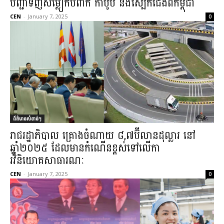
បញ្ជាទិញសម្លៀកបំពាក់ កាបូប និងស្បែកជើងពីកម្ពុជា
CEN
-
January 7, 2025
0
ព័ត៌មានសំខាន់ៗ
រាជរដ្ឋាភិបាល គ្រោងចំណាយ ៨,៧ប៊ីលានដុល្លារ នៅ
ឆ្នាំ២០២៥ ដែលមានកំណើនខ្ពស់ទៅលើកា
រវិនិយោគសាធារណៈ
CEN
-
January 7, 2025
0