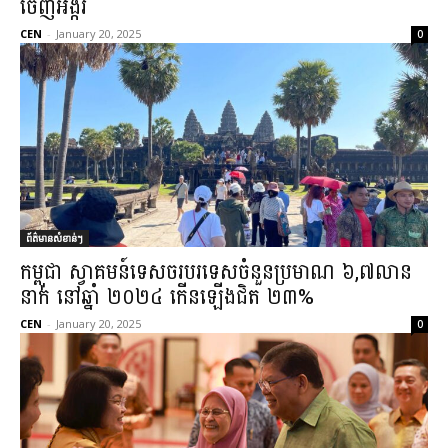
ចេញអង្ករ
CEN
-
January 20, 2025
0
ព័ត៌មានសំខាន់ៗ
កម្ពុជា ស្វាគមន៍ទេសចរបរទេសចំនួនប្រមាណ ៦,៧លាន
នាក់ នៅឆ្នាំ ២០២៤ កើនឡើងជិត ២៣%
CEN
-
January 20, 2025
0