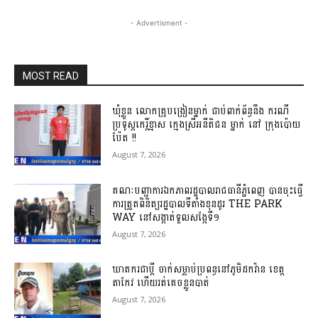
- Advertisment -
MOST READ
ឃុំខ្លួន លោកគ្រូបង្រៀនម្នាក់ ជាប់ពាក់ព័ន្ធនឹង ករណី
ប្រទូស្តកេរ្តិ៍ខ្មាស ក្មេងស្រីអនីតិជន ម្នាក់ នៅ ក្រុងប៉ោយ
ប៉ែត !!
August 7, 2026
គណៈបញ្ជាការឯកភាពរដ្ឋបាលរាជធានីភ្នំពេញ បានចុះធ្វើ
ការត្រួតពិនិត្យរដ្ឋបាលទីតាំងខុនដូរ THE PARK
WAY នៅសង្កាត់ទួលសង្កែទី១
August 7, 2026
ឃាតករជាប្តី ចាក់សម្លាប់ប្រពន្ធនៅភូមិដកវ៉ាន ខេត្ត
តាកែវ ហើយរត់គេច​ខ្លួន​បាត់
August 7, 2026