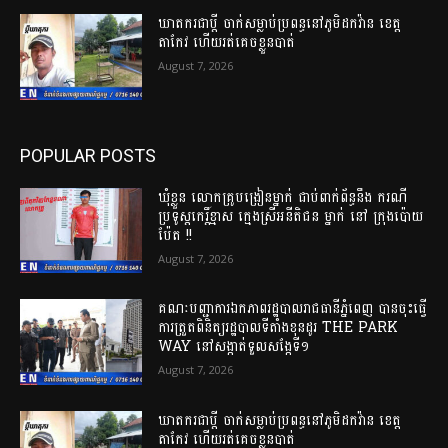
ឃាតករជាប្តី ចាក់សម្លាប់ប្រពន្ធនៅភូមិដកវ៉ាន ខេត្ត
តាកែវ ហើយរត់គេច​ខ្លួន​បាត់
August 7, 2026
POPULAR POSTS
ឃុំខ្លួន លោកគ្រូបង្រៀនម្នាក់ ជាប់ពាក់ព័ន្ធនឹង ករណី
ប្រទូស្តកេរ្តិ៍ខ្មាស ក្មេងស្រីអនីតិជន ម្នាក់ នៅ ក្រុងប៉ោយ
ប៉ែត !!
August 7, 2026
គណៈបញ្ជាការឯកភាពរដ្ឋបាលរាជធានីភ្នំពេញ បានចុះធ្វើ
ការត្រួតពិនិត្យរដ្ឋបាលទីតាំងខុនដូរ THE PARK
WAY នៅសង្កាត់ទួលសង្កែទី១
August 7, 2026
ឃាតករជាប្តី ចាក់សម្លាប់ប្រពន្ធនៅភូមិដកវ៉ាន ខេត្ត
តាកែវ ហើយរត់គេច​ខ្លួន​បាត់