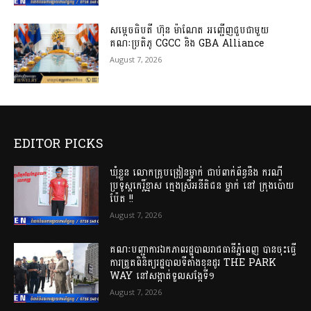
សម្តេចធិបតី ហ៊ុន ម៉ាណែត អញ្ជើញជួបជាមួយ
គណៈប្រតិភូ CGCC និង GBA Alliance
August 7, 2026
EDITOR PICKS
ឃុំខ្លួន លោកគ្រូបង្រៀនម្នាក់ ជាប់ពាក់ព័ន្ធនឹង ករណី
ប្រទូស្តកេរ្តិ៍ខ្មាស ក្មេងស្រីអនីតិជន ម្នាក់ នៅ ក្រុងប៉ោយ
ប៉ែត !!
August 7, 2026
គណៈបញ្ជាការឯកភាពរដ្ឋបាលរាជធានីភ្នំពេញ បានចុះធ្វើ
ការត្រួតពិនិត្យរដ្ឋបាលទីតាំងខុនដូរ THE PARK
WAY នៅសង្កាត់ទួលសង្កែទី១
August 7, 2026