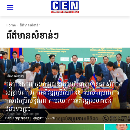
Home
ព័ត៌មានសំខាន់ៗ
ព័ត៌មានសំខាន់ៗ
ព័ត៌មានសំខាន់ៗ
កម្ពុជានិងកូរ៉េ ចុះហត្ថលេខា​​ផ្តល់ហិរញ្ញប្បទានឥតសំណង
សម្រាប់​​គាំទ្រ​​ការ​អភិវឌ្ឍភូមិ​ជំហាន​២ របស់គម្រោង​​ការ
កសាង​ភូមិសន្តិភាព ​​តាមរយៈការ​អភិវឌ្ឍ​សហគមន៍​
ជនបទចម្រុះ​
Pen Srey Neat
-
August 6, 2026