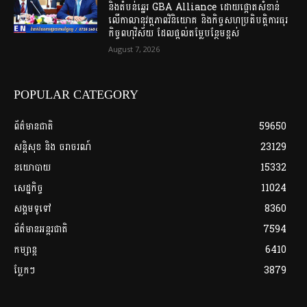
និងតំបន់ឆ្នេរ GBA Alliance ដោយផ្តោតសំខាន់
លើកាលានុវត្តភាពវិនិយោគ និងកិច្ចសហប្រតិបត្តិការធុរ
កិច្ចពហុវិស័យ ដែលផ្តល់តម្លែបន្ថែមខ្ពស់
August 7, 2026
POPULAR CATEGORY
ព័ត៌មានជាតិ
59650
សន្តិសុខ និង ចរាចរណ៍
23129
នយោបាយ
15332
សេដ្ឋកិច្ច
11024
សង្គមទូទៅ
8360
ព័ត៌មានអន្តរជាតិ
7594
កម្សាន្ត
6410
ប្លែកៗ
3879