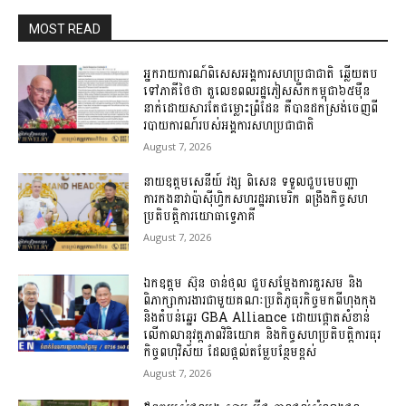
MOST READ
អ្នករាយការណ៍ពិសេសអង្គការសហប្រជាជាតិ ឆ្លើយតប
ទៅភាគីថៃថា តួលេខពលរដ្ឋភៀសសឹកកម្ពុជា៦៥ម៉ឺន
នាក់ដោយសារតែជម្លោះព្រំដែន គឺបានដកស្រង់ចេញពី
របាយការណ៍របស់អង្គការសហប្រជាជាតិ
August 7, 2026
នាយឧត្តមសេនីយ៍ វង្ស ពិសេន ទទួលជួបមេបញ្ជា
ការកងនាវាប៉ាស៊ីហ្វិកសហរដ្ឋអាមេរិក ពង្រឹងកិច្ចសហ
ប្រតិបត្តិការយោធាទ្វេភាគី
August 7, 2026
ឯកឧត្តម ស៊ុន ចាន់ថុល ជួបសម្តែងការគួរសម និង
ពិភាក្សាការងារជាមួយគណៈប្រតិភូធុរកិច្ចមកពីហុងកុង
និងតំបន់ឆ្នេរ GBA Alliance ដោយផ្តោតសំខាន់
លើកាលានុវត្តភាពវិនិយោគ និងកិច្ចសហប្រតិបត្តិការធុរ
កិច្ចពហុវិស័យ ដែលផ្តល់តម្លែបន្ថែមខ្ពស់
August 7, 2026