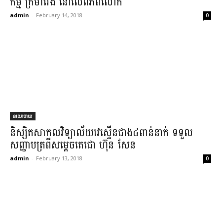
កម្ម​ ក្រមាវែង​ នៅលើពិភពលោក
admin
-
February 14, 2018
0
នយោបាយ
និស្សិត​សាកលវិទ្យាល័យ​វេ​ស្ទើន​ជាង​៤​ពាន់​នាក់ ទទួល​
សញ្ញាបត្រ​ពី​សម្តេច​តេជោ ហ៊ុន សែន​
admin
-
February 13, 2018
0