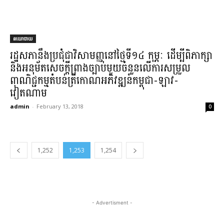
នយោបាយ
រដ្ឋសភា​នឹង​ប្រជុំ​ជា​វិសាមញ្ញ​នៅ​ថ្ងៃទី​១៤ កុម្ភៈ ដើម្បី​ពិភាក្សា
និង​អនុម័ត​សេចក្តីព្រាងច្បាប់​មួយចំនួន​លើ​ការសម្រួល​
ពាណិជ្ជកម្ម​តំបន់ត្រីកោណ​អភិវឌ្ឍន៍​កម្ពុជា​-​ឡាវ​-​
វៀតណាម​
admin
-
February 13, 2018
0
1,252
1,253
1,254
- Advertisment -