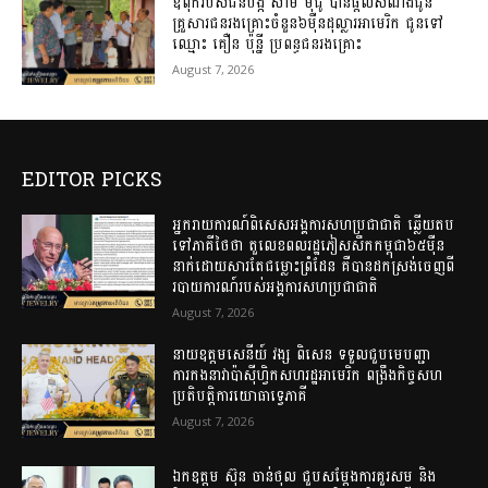
ឪពុករបស់ជនបង្ក សាម ម៉ីជូ បានផ្តល់សំណងជូន
គ្រួសារជនរងគ្រោះចំនួន៦ម៉ឺនដុល្លារអាមេរិក ជូនទៅ​
ឈ្មោះ​ គឿន​ ប៉ុន្នី​ ប្រពន្ធជនរងគ្រោះ​
August 7, 2026
EDITOR PICKS
អ្នករាយការណ៍ពិសេសអង្គការសហប្រជាជាតិ ឆ្លើយតប
ទៅភាគីថៃថា តួលេខពលរដ្ឋភៀសសឹកកម្ពុជា៦៥ម៉ឺន
នាក់ដោយសារតែជម្លោះព្រំដែន គឺបានដកស្រង់ចេញពី
របាយការណ៍របស់អង្គការសហប្រជាជាតិ
August 7, 2026
នាយឧត្តមសេនីយ៍ វង្ស ពិសេន ទទួលជួបមេបញ្ជា
ការកងនាវាប៉ាស៊ីហ្វិកសហរដ្ឋអាមេរិក ពង្រឹងកិច្ចសហ
ប្រតិបត្តិការយោធាទ្វេភាគី
August 7, 2026
ឯកឧត្តម ស៊ុន ចាន់ថុល ជួបសម្តែងការគួរសម និង