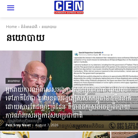
Home
ព័ត៌មានជាតិ
នយោបាយ
នយោបាយ
នយោបាយ
អ្នករាយការណ៍ពិសេសអង្គការសហប្រជាជាតិ ឆ្លើយតប
ទៅភាគីថៃថា តួលេខពលរដ្ឋភៀសសឹកកម្ពុជា៦៥ម៉ឺននាក់
ដោយសារតែជម្លោះព្រំដែន គឺបានដកស្រង់ចេញពីរបាយ
ការណ៍របស់អង្គការសហប្រជាជាតិ
Pen Srey Neat
-
August 7, 2026