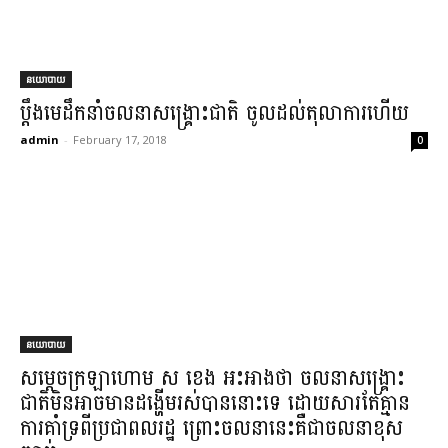
នយោបាយ
ប្តឹងមេដឹកនាំចលនាសង្រ្គោះជាតិ ចូលដល់តុលាការហើយ
admin
-
February 17, 2018
0
នយោបាយ
សម្ដេចក្រឡាហោម ស ខេង អះអាងថា ចលនាសង្រ្គោះ
ជាតិមិនអាចមានដង្ហើមរស់បាននោះទេ ដោយសារតែគ្មាន
ការគាំទ្រពីប្រជាពលរដ្ឋ ព្រោះចលនានេះគឺជាចលនាខុស