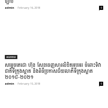
ច្បាប់
admin
-
February 16, 2018
0
នយោបាយ
សម្ដេចតេជោ ហ៊ុន សែនចេញសារលិខិតអបអរ ចំពោះទិវា
ជាតិទីក្រុងស្អាត និងពិធីប្រកាសជ័យលាភីទីក្រុងស្អាត
២០១៨-២០២១
admin
-
February 15, 2018
0