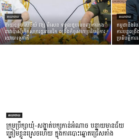
នយោបាយ
នយោបាយ
នាយឧត្តមសេនីយ៍ វង្ស ពិសេន ទទួលជួបមេបញ្ជាការកង
កម្ពុជានិងបែល
នាវាប៉ាស៊ីហ្វិកសហរដ្ឋអាមេរិក ពង្រឹងកិច្ចសហប្រតិបត្តិការ
ការបន្តពង្រ
យោធាទ្វេភាគី
ប្រតិបត្តិ
នយោបាយ
ក្រុមប្រឹក្សាឃុំ-សង្កាត់បក្សកាន់អំណាច បន្ទាយមានជ័យ
ត្រៀមខ្លួនស្រេចហើយ ក្នុងការបោះឆ្នោតជ្រើសតាំង