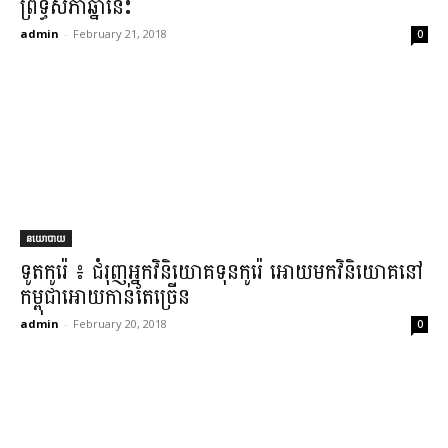
ព្រឹទ្ធសភាឆ្នាំនេះ
admin
-
February 21, 2018
0
នយោបាយ
ទូតកូរ៉េ ៖ ជំរុញអ្នកវិនិយោគទុនកូរ៉េ អោយមកវិនិយោគនៅ
កម្ពុជាអោយកាន់តែច្រើន
admin
-
February 20, 2018
0