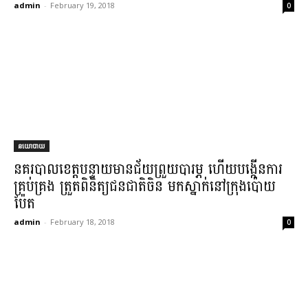
admin
-
February 19, 2018
0
នយោបាយ
នគរបាលខេត្តបន្ទាយមានជ័យព្រួយបារម្ភ ហើយបង្កើនការ
គ្រប់គ្រង ត្រួតពិនិត្យជនជាតិចិន មកស្នាក់នៅក្រុងប៉ោយ
ប៉ែត
admin
-
February 18, 2018
0