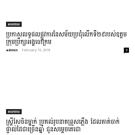
នយោបាយ
ប្រកាសលទ្ធផលផ្លូវការនៃសម័យប្រជុំលើកទី២៩របស់ឧត្តម
ក្រុមប្រឹក្សាអង្គចៅក្រម
admin
-
February 19, 2018
0
នយោបាយ
ស្រ្តីសែចិនម្នាក់ ប្រគល់រូបនាគព្រួសភ្លើង ដែលគាត់ចាក់
ផ្ទាល់ដៃជាច្រើនឆ្នាំ ជូនសម្ដេចតេជោ