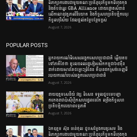
ពិភាក្សាការងារជាមួយគណៈប្រតិភូធុរកិច្ចមកពីហុងកុង
និងតំបន់ឆ្នេរ GBA Alliance ដោយផ្តោតសំខាន់
លើកាលានុវត្តភាពវិនិយោគ និងកិច្ចសហប្រតិបត្តិការធុរ
កិច្ចពហុវិស័យ ដែលផ្តល់តម្លែបន្ថែមខ្ពស់
August 7, 2026
POPULAR POSTS
អ្នករាយការណ៍ពិសេសអង្គការសហប្រជាជាតិ ឆ្លើយតប
ទៅភាគីថៃថា តួលេខពលរដ្ឋភៀសសឹកកម្ពុជា៦៥ម៉ឺន
នាក់ដោយសារតែជម្លោះព្រំដែន គឺបានដកស្រង់ចេញពី
របាយការណ៍របស់អង្គការសហប្រជាជាតិ
August 7, 2026
នាយឧត្តមសេនីយ៍ វង្ស ពិសេន ទទួលជួបមេបញ្ជា
ការកងនាវាប៉ាស៊ីហ្វិកសហរដ្ឋអាមេរិក ពង្រឹងកិច្ចសហ
ប្រតិបត្តិការយោធាទ្វេភាគី
August 7, 2026
ឯកឧត្តម ស៊ុន ចាន់ថុល ជួបសម្តែងការគួរសម និង
ពិភាក្សាការងារជាមួយគណៈប្រតិភូធុរកិច្ចមកពីហុងកុង