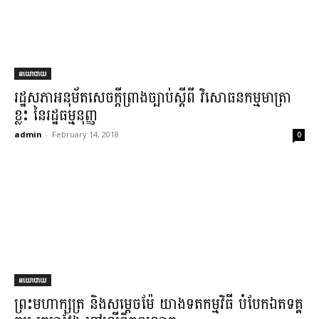
នយោបាយ
រដ្ឋសភាអនុម័តសេចក្តីព្រាងច្បាប់ស្តីពី វិសោធនកម្មមាត្រា
ខ្លះ នៃរដ្ឋធម្មនុញ្ញ
admin
-
February 14, 2018
0
នយោបាយ
ព្រះមហាក្សត្រ និងសម្តេចម៉ែ យាងទតកម្មវិធី​ បំបែកឯតទគ្គ