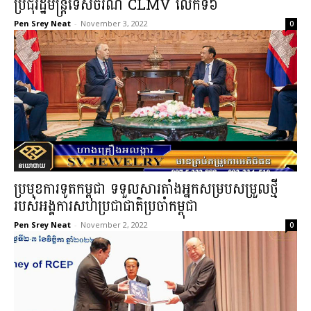
ប្រជុំរដ្ឋមន្ត្រីទេសចរណ៍ CLMV លើកទី៦
Pen Srey Neat
-
November 3, 2022
0
នយោបាយ
ប្រមុខការទូតកម្ពុជា ទទួលសារតាំងអ្នកសម្របសម្រួលថ្មី
របស់អង្គការសហប្រជាជាតិប្រចាំកម្ពុជា
Pen Srey Neat
-
November 2, 2022
0