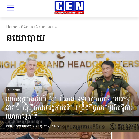
Home
ព័ត៌មានជាតិ
នយោបាយ
នយោបាយ
នយោបាយ
នាយឧត្តមសេនីយ៍ វង្ស ពិសេន ទទួលជួបមេបញ្ជាការកង
នាវាប៉ាស៊ីហ្វិកសហរដ្ឋអាមេរិក ពង្រឹងកិច្ចសហប្រតិបត្តិការ
យោធាទ្វេភាគី
Pen Srey Neat
-
August 7, 2026