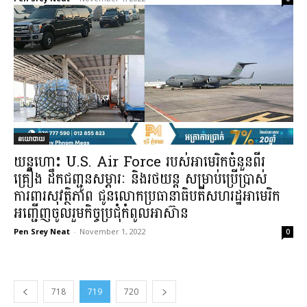
នយោបាយ
យន្តហោះ U.S. Air Force របស់អាមេរិកចំនួនពីរ
គ្រឿង ដឹកជញ្ជូនសម្ភារៈ និងរថយន្ត សម្រាប់ប្រើប្រាស់
ការពារសុវត្ថិភាព ជូនលោកប្រធានាធិបតីសហរដ្ឋអាមេរិក
អញ្ជើញចូលរួមកិច្ចប្រជុំកំពូលអាស៊ាន
Pen Srey Neat
-
November 1, 2022
0
718
719
720