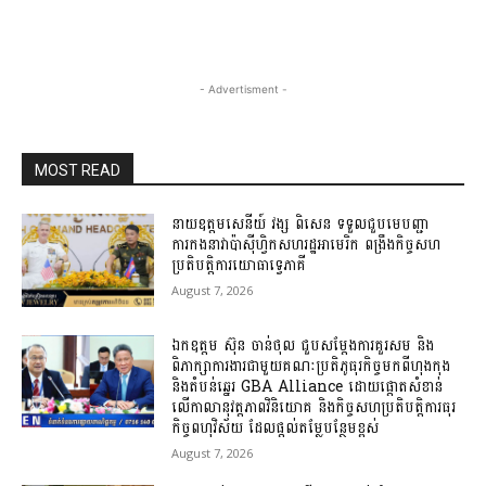
- Advertisment -
MOST READ
នាយឧត្តមសេនីយ៍ វង្ស ពិសេន ទទួលជួបមេបញ្ជា
ការកងនាវាប៉ាស៊ីហ្វិកសហរដ្ឋអាមេរិក ពង្រឹងកិច្ចសហ
ប្រតិបត្តិការយោធាទ្វេភាគី
August 7, 2026
ឯកឧត្តម ស៊ុន ចាន់ថុល ជួបសម្តែងការគួរសម និង
ពិភាក្សាការងារជាមួយគណៈប្រតិភូធុរកិច្ចមកពីហុងកុង
និងតំបន់ឆ្នេរ GBA Alliance ដោយផ្តោតសំខាន់
លើកាលានុវត្តភាពវិនិយោគ និងកិច្ចសហប្រតិបត្តិការធុរ
កិច្ចពហុវិស័យ ដែលផ្តល់តម្លែបន្ថែមខ្ពស់
August 7, 2026