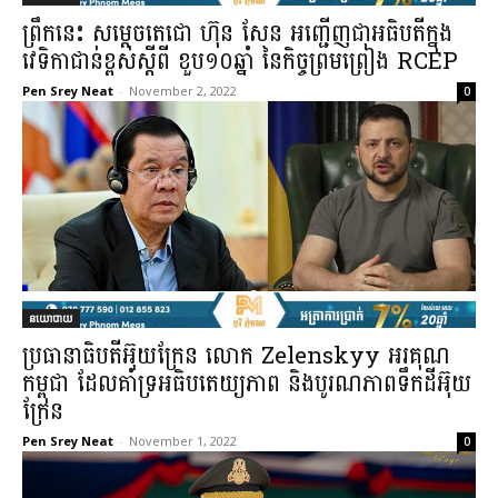
ព្រឹកនេះ សម្ដេចតេជោ ហ៊ុន សែន អញ្ជើញជាអធិបតីក្នុង
វេទិកាជាន់ខ្ពស់ស្តីពី ខួប១០ឆ្នាំ នៃកិច្ចព្រមព្រៀង RCEP
Pen Srey Neat
-
November 2, 2022
0
នយោបាយ
ប្រធានាធិបតីអ៊ុយក្រែន លោក Zelenskyy អរគុណ
កម្ពុជា ដែលគាំទ្រអធិបតេយ្យភាព និងបូរណភាពទឹកដីអ៊ុយ
ក្រែន
Pen Srey Neat
-
November 1, 2022
0