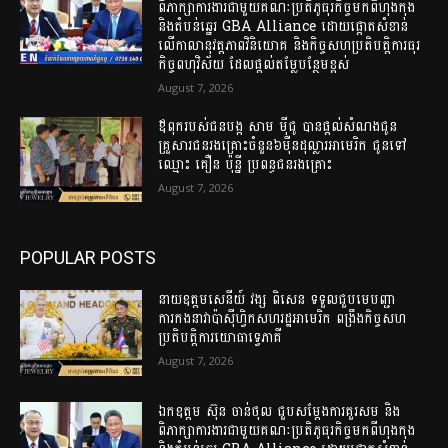
ពិភាក្សាការងារជាមួយគណៈប្រតិភូធុរកិច្ចមកពីហុងកុង
និងតំបន់ឆ្នេរ GBA Alliance ដោយផ្តោតសំខាន់
លើកាលានុវត្តភាពវិនិយោគ និងកិច្ចសហប្រតិបត្តិការធុរ
កិច្ចពហុវិស័យ ដែលផ្តល់តម្លែបន្ថែមខ្ពស់
August 7, 2026
ឪពុករបស់ជនបង្ក សាម ម៉ីជូ បានផ្តល់សំណងជូន
គ្រួសារជនរងគ្រោះចំនួន៦ម៉ឺនដុល្លារអាមេរិក ជូនទៅ​
ឈ្មោះ​ គឿន​ ប៉ុន្នី​ ប្រពន្ធជនរងគ្រោះ​
August 7, 2026
POPULAR POSTS
នាយឧត្តមសេនីយ៍ វង្ស ពិសេន ទទួលជួបមេបញ្ជា
ការកងនាវាប៉ាស៊ីហ្វិកសហរដ្ឋអាមេរិក ពង្រឹងកិច្ចសហ
ប្រតិបត្តិការយោធាទ្វេភាគី
August 7, 2026
ឯកឧត្តម ស៊ុន ចាន់ថុល ជួបសម្តែងការគួរសម និង
ពិភាក្សាការងារជាមួយគណៈប្រតិភូធុរកិច្ចមកពីហុងកុង