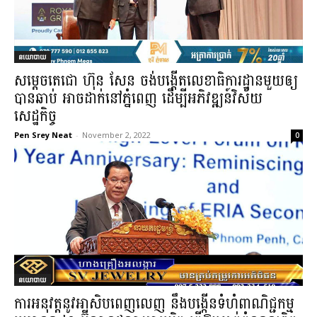
នយោបាយ
សម្ដេចតេជោ ហ៊ុន សែន ចង់បង្កើតលេខាធិការដ្ឋានមួយឲ្យ
បានឆាប់ អាចដាក់នៅភ្នំពេញ ដើម្បីអភិវឌ្ឍន៍វិស័យ
សេដ្ឋកិច្ច
Pen Srey Neat
-
November 2, 2022
0
នយោបាយ
ការអនុវត្តនូវអាសិបពេញលេញ នឹងបង្កើនទំហំពាណិជ្ជកម្ម