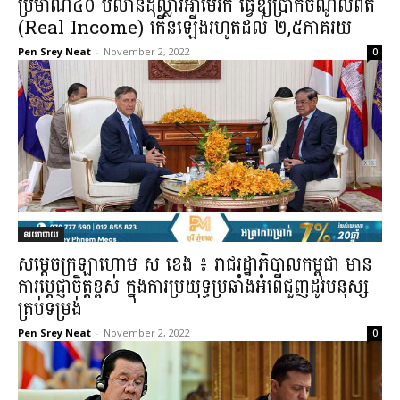
ប្រមាណ៤០ ប៊ីលានដុល្លារអាមេរិក ធ្វើឱ្យប្រាក់ចំណូលពិត
(Real Income) កើនឡើងរហូតដល់ ២,៥ភាគរយ
Pen Srey Neat
-
November 2, 2022
0
នយោបាយ
សម្ដេចក្រឡាហោម ស ខេង ៖ រាជរដ្ឋាភិបាលកម្ពុជា មាន
ការប្ដេជ្ញាចិត្តខ្ពស់ ក្នុងការប្រយុទ្ធប្រឆាំងអំពើជួញដូរមនុស្ស
គ្រប់ទម្រង់
Pen Srey Neat
-
November 2, 2022
0