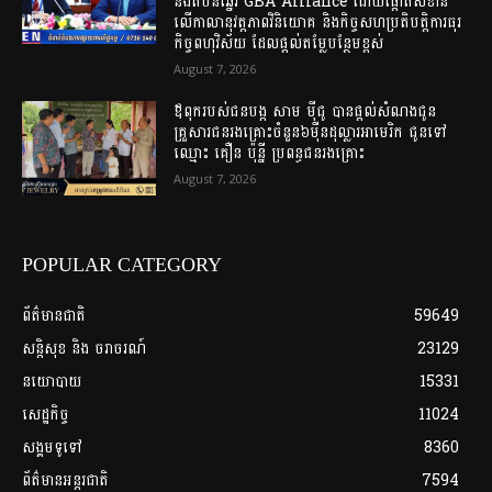
និងតំបន់ឆ្នេរ GBA Alliance ដោយផ្តោតសំខាន់
លើកាលានុវត្តភាពវិនិយោគ និងកិច្ចសហប្រតិបត្តិការធុរ
កិច្ចពហុវិស័យ ដែលផ្តល់តម្លែបន្ថែមខ្ពស់
August 7, 2026
ឪពុករបស់ជនបង្ក សាម ម៉ីជូ បានផ្តល់សំណងជូន
គ្រួសារជនរងគ្រោះចំនួន៦ម៉ឺនដុល្លារអាមេរិក ជូនទៅ​
ឈ្មោះ​ គឿន​ ប៉ុន្នី​ ប្រពន្ធជនរងគ្រោះ​
August 7, 2026
POPULAR CATEGORY
ព័ត៌មានជាតិ
59649
សន្តិសុខ និង ចរាចរណ៍
23129
នយោបាយ
15331
សេដ្ឋកិច្ច
11024
សង្គមទូទៅ
8360
ព័ត៌មានអន្តរជាតិ
7594