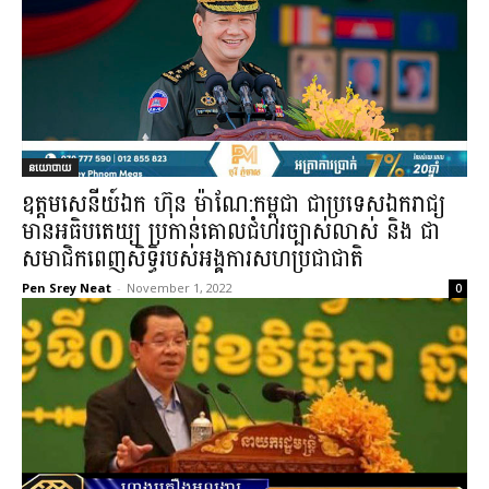
នយោបាយ
ឧត្តមសេនីយ៍ឯក ហ៊ុន ម៉ាណែ:កម្ពុជា ជាប្រទេសឯករាជ្យ
មានអធិបតេយ្យ ប្រកាន់គោលជំហរច្បាស់លាស់ និង ជា
សមាជិកពេញសិទ្ធិរបស់អង្គការសហប្រជាជាតិ
Pen Srey Neat
-
November 1, 2022
0