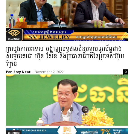
នយោបាយ
ក្រសួងការបរទេស បង្ហាញលទ្ធផលជំនួបតាមទូរស័ព្ទរវាង
សម្តេចតេជោ ហ៊ុន សែន និងប្រធានាធិបតីនៃប្រទេសអ៊ុយ
ក្រែន
Pen Srey Neat
-
November 2, 2022
0
នយោបាយ