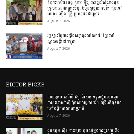
ឪពុករបស់ជនបង្ក សាម ម៉ីជូ បានផ្តល់សំណងជូន
គ្រួសារជនរងគ្រោះចំនួន៦ម៉ឺនដុល្លារអាមេរិក ជូនទៅ​
ឈ្មោះ​ គឿន​ ប៉ុន្នី​ ប្រពន្ធជនរងគ្រោះ​
August 7, 2026
អូស្ត្រាលីជួយពង្រឹងសក្តានុពលនៃការកែច្នៃគ្រាប់
ស្វាយចន្ទីនៅកម្ពុជា
August 7, 2026
EDITOR PICKS
នាយឧត្តមសេនីយ៍ វង្ស ពិសេន ទទួលជួបមេបញ្ជា
ការកងនាវាប៉ាស៊ីហ្វិកសហរដ្ឋអាមេរិក ពង្រឹងកិច្ចសហ
ប្រតិបត្តិការយោធាទ្វេភាគី
August 7, 2026
ឯកឧត្តម ស៊ុន ចាន់ថុល ជួបសម្តែងការគួរសម និង