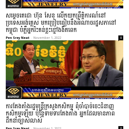
នយោបាយ
សម្ដេចតេជោ ហ៊ុន សែន លើកយកព្រឹត្តិការណ៍នៅ
ប្រទេសអង់គ្លេស មកប្រៀបធៀបនឹងអំណាចរដ្ឋសភានៅ
កម្ពុជា បំភ្លឺអ្នករិះគន់ខ្លះខ្មៅងងឹតពេក
Pen Srey Neat
-
November 1, 2022
0
នយោបាយ
ការតែងតាំងរដ្ឋមន្ត្រីក្រសួងកសិកម្ម ពុំចាំបាច់ចេះជំនាញ
កសិកម្មឡើយ ប៉ុន្តែទាមទារតែងតាំង អ្នកដែលមានភាព
ដឹកនាំច្បាស់លាស់
Pen Srey Neat
-
November 1, 2022
0