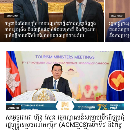
នយោបាយ
នយោបាយ
កម្ពុជានិងបែលហ្ស៊ិក បានបញ្ជាក់ជាថ្មីនូវការប្តេជ្ញាចិត្តក្នុង
រដ្ឋមន្ត្រីក
ការបន្តពង្រឹង និងពង្រីកទំនាក់ទំនងទ្វេភាគី និងកិច្ចសហ
គណៈមេប្រយោ
ប្រតិបត្តិការលើវិស័យដែលមានផលប្រយោជន៍រួម
នឹងការប្រឡ
នយោបាយ
សម្ដេចតេជោ ហ៊ុន សែន ថ្លែងស្វាគមន៍សម្រាប់បើកកិច្ចប្រជុំ
រដ្ឋមន្ត្រីទេសចរណ៍អកម៉ិក (ACMECS)លើកទី៥ និងកិច្ច