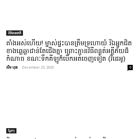
ព័ត៌មានជាតិ
គាំង​អស់ហើយ​! ម្ចាស់ផ្ទះ​បាន​ត្រឹម​ទ្រហោយំ រីឯ​អ្នកជិត
ខាង​ឆ្លេឆ្លា​ជាន់​តែ​ជើង​គ្នា ព្រោះ​គ្មាន​វិធី​ពន្លត់អគ្គីភ័យ​ដ៏​
កំណាច ខណៈ​ទឹក​គីឡូ​ក៏​បើក​អត់​ចេញ​ទៀត (​វីដេអូ​)
លឹម ហុង
-
December 23, 2020
0
ប្លែកៗ