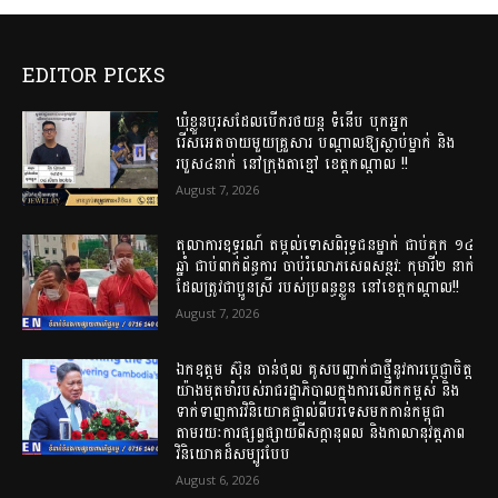
EDITOR PICKS
ឃុំខ្លួនបុរសដែលបើករថយន្ត ទំនើប បុកអ្នក
រើសអេតចាយមួយគ្រួសារ បណ្ដាលឱ្យស្លាប់ម្នាក់ និង
របួស៤នាក់ នៅក្រុងតាខ្មៅ ខេត្តកណ្តាល !!
August 7, 2026
តុលាការឧទ្ធរណ៍ តម្កល់ទោសពិរុទ្ធជនម្នាក់ ជាប់គុក ១៤
ឆ្នាំ ជាប់ពាក់ព័ន្ធការ ចាប់រំលោភសេពសន្ថវ: កុមារី២ នាក់
ដែលត្រូវជាប្អូនស្រី របស់ប្រពន្ធខ្លួន នៅខេត្តកណ្ដាល!!
August 7, 2026
ឯកឧត្តម ស៊ុន ចាន់ថុល គូសបញ្ជាក់ជាថ្មីនូវការប្តេជ្ញាចិត្ត
យ៉ាងមុតមាំរបស់រាជរដ្ឋាភិបាលក្នុងការលើកកម្ពស់ និង
ទាក់ទាញការវិនិយោគផ្ទាល់ពីបរទេសមកកាន់កម្ពុជា
តាមរយៈការផ្សព្វផ្សាយពីសក្ដានុពល និងកាលានុវត្តភាព
វិនិយោគដ៏សម្បូរបែប
August 6, 2026