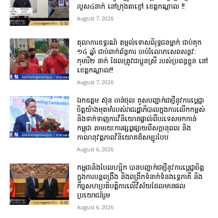
របួស៤នាក់ នៅក្រុងតាខ្មៅ ខេត្តកណ្តាល !!
August 7, 2026
តុលាការឧទ្ធរណ៍ តម្កល់ទោសពិរុទ្ធជនម្នាក់ ជាប់គុក
១៤ ឆ្នាំ ជាប់ពាក់ព័ន្ធការ ចាប់រំលោភសេពសន្ថវ:
កុមារី២ នាក់ ដែលត្រូវជាប្អូនស្រី របស់ប្រពន្ធខ្លួន នៅ
ខេត្តកណ្ដាល!!
August 7, 2026
ឯកឧត្តម ស៊ុន ចាន់ថុល គូសបញ្ជាក់ជាថ្មីនូវការប្តេជ្ញា
ចិត្តយ៉ាងមុតមាំរបស់រាជរដ្ឋាភិបាលក្នុងការលើកកម្ពស់
និងទាក់ទាញការវិនិយោគផ្ទាល់ពីបរទេសមកកាន់
កម្ពុជា តាមរយៈការផ្សព្វផ្សាយពីសក្ដានុពល និង
កាលានុវត្តភាពវិនិយោគដ៏សម្បូរបែប
August 6, 2026
កម្ពុជានិងបែលហ្ស៊ិក បានបញ្ជាក់ជាថ្មីនូវការប្តេជ្ញាចិត្ត
ក្នុងការបន្តពង្រឹង និងពង្រីកទំនាក់ទំនងទ្វេភាគី និង
កិច្ចសហប្រតិបត្តិការលើវិស័យដែលមានផល
ប្រយោជន៍រួម
August 6, 2026