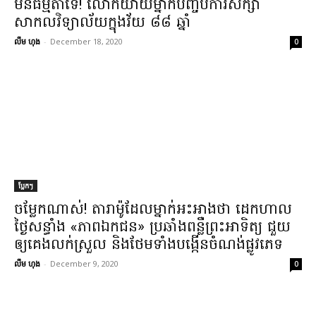
មិនធម្មតា​ទេ​! លោកយាយ​ម្នាក់​បញ្ចប់​ការសិក្សា​
សាកលវិទ្យាល័យ​ក្នុង​វ័យ ៨៨ ឆ្នាំ​
លឹម ហុង
-
December 18, 2020
0
ប្លែកៗ
ចម្លែក​ណាស់​! តារា​ម៉ូ​ដែល​ម្នាក់​អះអាងថា ដេក​ហាល
ថ្ងៃ​ស​ន្ធាំ​ង «​ភាព​ឯកជន​» ប្រឆាំង​ពន្លឺព្រះអាទិត្យ ជួយ​
ឲ្យ​គេង​លក់​ស្រួល និង​ថែមទាំង​បង្កើន​ចំណង់​ផ្លូវភេទ​
លឹម ហុង
-
December 9, 2020
0