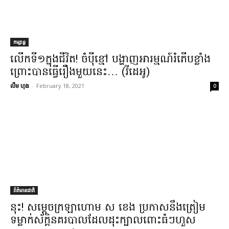
កម្សាន្ត
លើក​ទី​១​ក្នុង​ជីវិត​! ចំប៉ី​ខ្មៅ បង្ហាញ​អារម្មណ៍​រំភើប​ខ្លាំង
ព្រោះ​បានធ្វើ​រឿង​មួយ​នេះ​… (​វីដេអូ​)
លឹម ហុង
-
February 18, 2021
0
ព័ត៌មានជាតិ
នុះ​! សម្តេច​ក្រឡាហោម ស ខេង ប្រកាស​នឹង​ត្រៀម​
ទម្លាក់​ស័ក្តិ​នគរបាល​ដែល​ដុះ​ក្បាល​ពោះធំៗ​ហួស