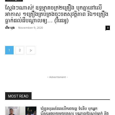
ស្តែងៗ​ណា​ស់​! ឧទ្ធម្ភាគចក្រ​២​គ្រឿង បុក​គ្នា​នៅលើ​
អាកាស ១​គ្រឿង​គ្រប់គ្រង​ចុះចត​សុវត្ថិភាព រីឯ​១​គ្រឿង​
ធ្លាក់​ដល់​ដី​បណ្តាល​ឲ្យ​… (​វីដេអូ​)
លឹម ហុង
-
November 9, 2020
0
1
2
- Advertisment -
MOST READ
ឃុំខ្លួនបុរសដែលបើករថយន្ត ទំនើប បុកអ្នក
រើសអេតចាយមួយគ្រួសារ បណ្ដាលឱ្យស្លាប់ម្នាក់ និង