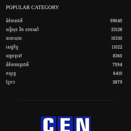
POPULAR CATEGORY
ព័ត៌មានជាតិ
59645
សន្តិសុខ និង ចរាចរណ៍
23128
នយោបាយ
15330
សេដ្ឋកិច្ច
11022
សង្គមទូទៅ
8360
ព័ត៌មានអន្តរជាតិ
7594
កម្សាន្ត
6410
ប្លែកៗ
3879