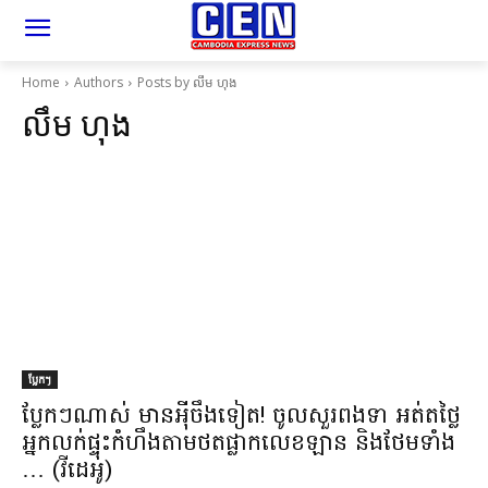
Home
Authors
Posts by លឹម ហុង
លឹម ហុង
ប្លែកៗ
ប្លែកៗ​ណាស់ មាន​អុី​ចឹ​ង​ទៀត​! ចូល​សួរ​ពង​ទា អត់​តថ្លៃ
អ្នកលក់​ផ្ទុះ​កំហឹង​តាម​ថត​ផ្លាកលេខ​ឡាន និង​ថែមទាំង​
… (​វីដេអូ​)