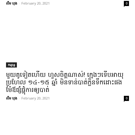
លឹម ហុង
-
February 20, 2021
0
កម្សាន្ត
មួយគូ​ទៀតហើយ ហួសចិត្ត​ណាស់​! ក្មេងៗ​ទើប​អាយុ​
ប្រហែល ១៤-១៥ ឆ្នាំ មិនទាន់​បាត់​ក្លិន​ទឹកដោះ​ផង
ម៉ែឪ​ផ្សំ​ផ្គុំការ​ឲ្យ​បាត់
លឹម ហុង
-
February 20, 2021
0