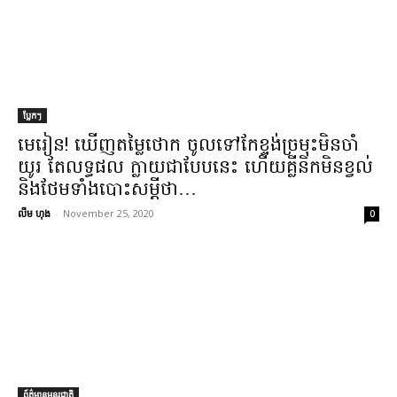
ប្លែកៗ
មេរៀន​! ឃើញ​តម្លៃថោក ចូលទៅ​កែ​ខ្ទង់ច្រមុះ​មិន​ចាំ​
យូរ តែ​លទ្ធផល ក្លាយជា​បែបនេះ ហើយ​គ្លីនិក​មិន​ខ្វល់
និង​ថែមទាំង​បោះសម្តី​ថា​…
លឹម ហុង
-
November 25, 2020
0
ព័ត៌មានអន្តរជាតិ