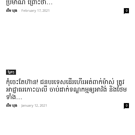
ប្រមាណ ព្រោះថា​…
លឹម ហុង
-
February 17, 2021
0
ប្លែកៗ
កុំ​ចេះតែ​ហ៊ាន​! ជនបរទេស​ដើរហើរ​អត់​ពាក់​ម៉ាស់ ត្រូវ​
អាជ្ញាធរ​កោះ​បាលី ចាប់​ដាក់ទណ្ឌកម្ម​ឲ្យ​អា​វ៉ង់ និង​ថែម
ទាំង​…
លឹម ហុង
-
January 12, 2021
0