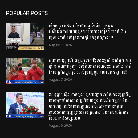
POPULAR POSTS
ឃុំខ្លួនបុរសដែលបើករថយន្ត ទំនើប បុកអ្នក
រើសអេតចាយមួយគ្រួសារ បណ្ដាលឱ្យស្លាប់ម្នាក់ និង
របួស៤នាក់ នៅក្រុងតាខ្មៅ ខេត្តកណ្តាល !!
August 7, 2026
តុលាការឧទ្ធរណ៍ តម្កល់ទោសពិរុទ្ធជនម្នាក់ ជាប់គុក ១៤
ឆ្នាំ ជាប់ពាក់ព័ន្ធការ ចាប់រំលោភសេពសន្ថវ: កុមារី២ នាក់
ដែលត្រូវជាប្អូនស្រី របស់ប្រពន្ធខ្លួន នៅខេត្តកណ្ដាល!!
August 7, 2026
ឯកឧត្តម ស៊ុន ចាន់ថុល គូសបញ្ជាក់ជាថ្មីនូវការប្តេជ្ញាចិត្ត
យ៉ាងមុតមាំរបស់រាជរដ្ឋាភិបាលក្នុងការលើកកម្ពស់ និង
ទាក់ទាញការវិនិយោគផ្ទាល់ពីបរទេសមកកាន់កម្ពុជា
តាមរយៈការផ្សព្វផ្សាយពីសក្ដានុពល និងកាលានុវត្តភាព
វិនិយោគដ៏សម្បូរបែប
August 6, 2026